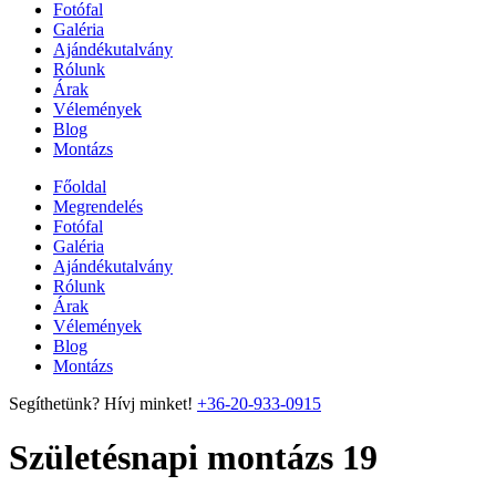
Fotófal
Galéria
Ajándékutalvány
Rólunk
Árak
Vélemények
Blog
Montázs
Főoldal
Megrendelés
Fotófal
Galéria
Ajándékutalvány
Rólunk
Árak
Vélemények
Blog
Montázs
Segíthetünk? Hívj minket!
+36-20-933-0915
Születésnapi montázs 19