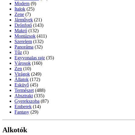
Modern
(9)
Italok
(25)
Zene
(7)
Járművek
(21)
Drónfotó
(143)
Makró
(132)
Montázsok
(411)
Szerelem
(132)
Panoráma
(32)
Tűz
(1)
Egyvonalas rajz
(35)
Városok
(160)
Zen
(10)
Virágok
(249)
Állatok
(172)
Esküvő
(45)
Természet
(488)
Absztrakt
(335)
Gyerekszoba
(87)
Emberek
(14)
Fantasy
(29)
Alkotók