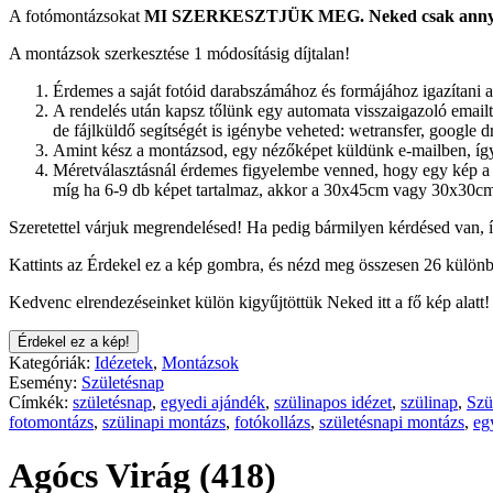
A fotómontázsokat
MI SZERKESZTJÜK MEG.
Neked csak annyi
A montázsok szerkesztése 1 módosításig díjtalan!
Érdemes a saját fotóid darabszámához és formájához igazítani a
A rendelés után kapsz tőlünk egy automata visszaigazoló emailt.
de fájlküldő segítségét is igénybe veheted: wetransfer, google dr
Amint kész a montázsod, egy nézőképet küldünk e-mailben, így 
Méretválasztásnál érdemes figyelembe venned, hogy egy kép a 
míg ha 6-9 db képet tartalmaz, akkor a 30x45cm vagy 30x30cm
Szeretettel várjuk megrendelésed! Ha pedig bármilyen kérdésed van, 
Kattints az Érdekel ez a kép gombra, és nézd meg összesen 26 különb
Kedvenc elrendezéseinket külön kigyűjtöttük Neked itt a fő kép alatt!
Érdekel ez a kép!
Kategóriák:
Idézetek
,
Montázsok
Esemény:
Születésnap
Címkék:
születésnap
,
egyedi ajándék
,
szülinapos idézet
,
szülinap
,
Szü
fotomontázs
,
szülinapi montázs
,
fotókollázs
,
születésnapi montázs
,
eg
Agócs Virág (418)