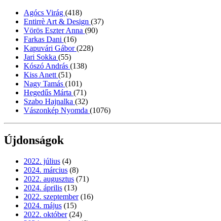
Agócs Virág
(418)
Entirrè Art & Design
(37)
Vörös Eszter Anna
(90)
Farkas Dani
(16)
Kapuvári Gábor
(228)
Jari Sokka
(55)
Kószó András
(138)
Kiss Anett
(51)
Nagy Tamás
(101)
Hegedűs Márta
(71)
Szabo Hajnalka
(32)
Vászonkép Nyomda
(1076)
Újdonságok
2022. július
(4)
2024. március
(8)
2022. augusztus
(71)
2024. április
(13)
2022. szeptember
(16)
2024. május
(15)
2022. október
(24)