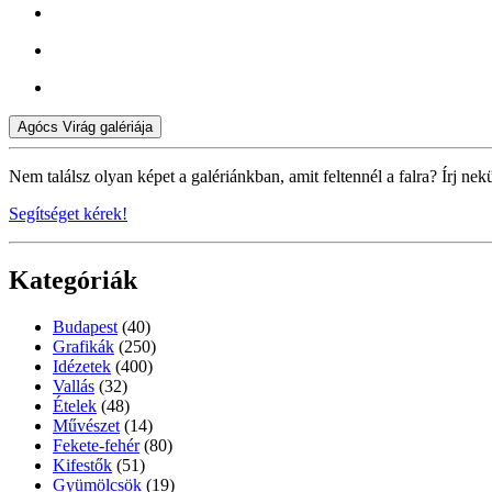
Agócs Virág galériája
Nem találsz olyan képet a galériánkban, amit feltennél a falra? Írj nek
Segítséget kérek!
Kategóriák
Budapest
(40)
Grafikák
(250)
Idézetek
(400)
Vallás
(32)
Ételek
(48)
Művészet
(14)
Fekete-fehér
(80)
Kifestők
(51)
Gyümölcsök
(19)