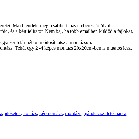
méretet. Majd rendeld meg a sablont más emberek fotóival.
id, és a kért feliratot. Nem baj, ha több emailben küldöd a fájlokat,
egyszer felár nélkül módosíthatsz a montázson.
ontázs. Tehát egy 2 -4 képes montázs 20x20cm-ben is mutatós lesz,
a
,
idézetek
,
kollázs
,
képmontázs
,
montázs
,
ajándék születésnapra
,