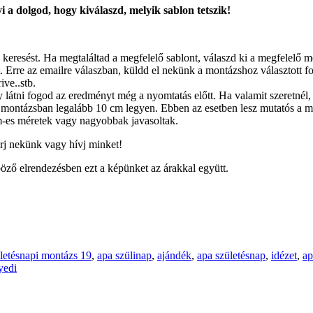
 a dolgod, hogy kiválaszd, melyik sablon tetszik!
 keresést. Ha megtaláltad a megfelelő sablont, válaszd ki a megfelelő 
 Erre az emailre válaszban, küldd el nekünk a montázshoz választott fotó
ive..stb.
látni fogod az eredményt még a nyomtatás előtt. Ha valamit szeretnél, 
montázsban legalább 10 cm legyen. Ebben az esetben lesz mutatós a m
-es méretek vagy nagyobbak javasoltak.
írj nekünk vagy hívj minket!
öző elrendezésben ezt a képünket az árakkal együtt.
letésnapi montázs 19
,
apa szülinap
,
ajándék
,
apa születésnap
,
idézet
,
ap
yedi