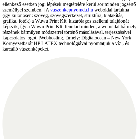
ellenkező esetben jogi lépések megtételére kerül sor minden jogsértő
személlyel szemben. | A
vaszonkepnyomda.hu
weboldal tartalma
(így különösen: szöveg, szövegszerkezet, struktúra, kialakítás,
grafika, fotók) a Wuwu Print Kft. kizárólagos szellemi tulajdonát
képezik, így a Wuwu Print Kft. fenntart minden, a weboldal bármely
részének bármilyen módszerrel történő másolásával, terjesztésével
kapcsolatos jogot. |Webhosting, tárhely: Digitalocean – New York |
Környezetbarát HP LATEX technológiával nyomtatjuk a víz-, és
karcálló vászonképeket.