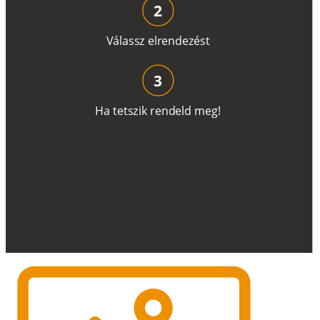
2
V
á
l
a
ss
z
e
l
r
e
n
d
e
z
é
s
t
3
H
a
t
e
t
s
z
i
k
r
e
n
d
el
d
m
e
g
!