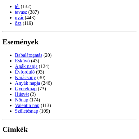
tél
(132)
tavasz
(387)
nyár
(443)
ősz
(119)
Események
Babalátogatás
(20)
Esküvő
(43)
Apák napja
(124)
Évforduló
(93)
Karácsony
(30)
Anyák napja
(246)
Gyereknap
(73)
Húsvét
(2)
Nőnap
(174)
Valentin nap
(113)
Születésnap
(109)
Címkék