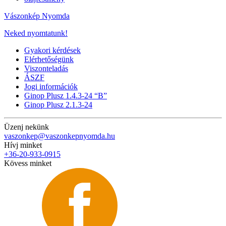
Vászonkép Nyomda
Neked nyomtatunk!
Gyakori kérdések
Elérhetőségünk
Viszonteladás
ÁSZF
Jogi információk
Ginop Plusz 1.4.3-24 “B”
Ginop Plusz 2.1.3-24
Üzenj nekünk
vaszonkep@vaszonkepnyomda.hu
Hívj minket
+36-20-933-0915
Kövess minket