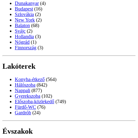
Dunakanyar
(4)
Budapest
(16)
Szlovákia
(2)
New York
(2)
Balaton
(68)
Svájc
(2)
Hollandia
(3)
Nógrád
(1)
Finnország
(3)
Lakóterek
Konyha-étkező
(564)
Hálószoba
(842)
Nappali
(877)
Gyerekszoba
(102)
Előszoba-közlekedő
(749)
Fürdő-WC
(76)
Gardrób
(24)
Évszakok