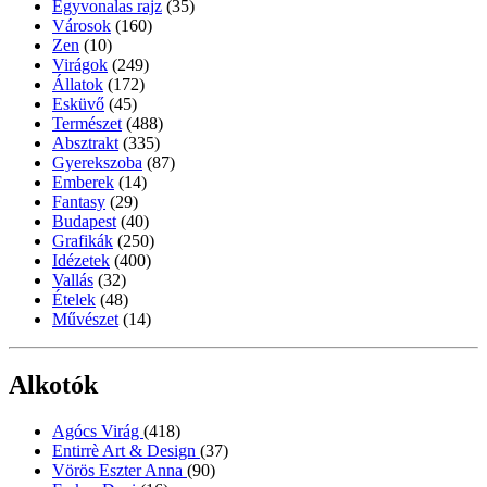
Egyvonalas rajz
(35)
Városok
(160)
Zen
(10)
Virágok
(249)
Állatok
(172)
Esküvő
(45)
Természet
(488)
Absztrakt
(335)
Gyerekszoba
(87)
Emberek
(14)
Fantasy
(29)
Budapest
(40)
Grafikák
(250)
Idézetek
(400)
Vallás
(32)
Ételek
(48)
Művészet
(14)
Alkotók
Agócs Virág
(418)
Entirrè Art & Design
(37)
Vörös Eszter Anna
(90)