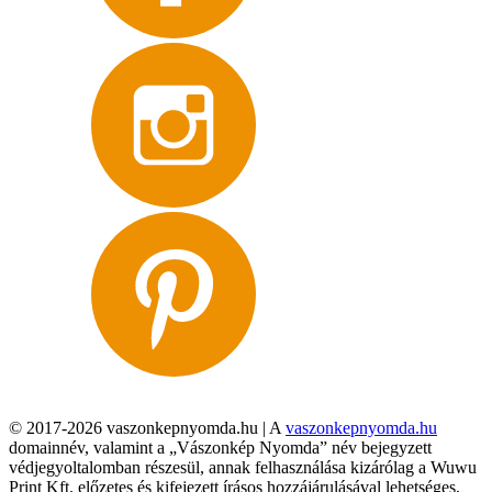
© 2017-2026 vaszonkepnyomda.hu | A
vaszonkepnyomda.hu
domainnév, valamint a „Vászonkép Nyomda” név bejegyzett
védjegyoltalomban részesül, annak felhasználása kizárólag a Wuwu
Print Kft. előzetes és kifejezett írásos hozzájárulásával lehetséges,