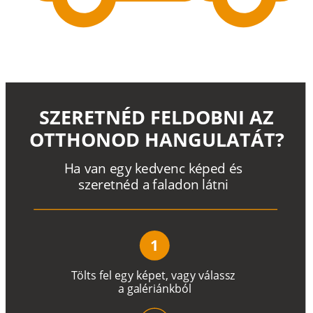
SZERETNÉD FELDOBNI AZ
OTTHONOD HANGULATÁT?
H
a
v
a
n
e
g
y
k
e
d
v
e
n
c
k
é
p
e
d
é
s
s
z
e
r
e
t
n
é
d a
f
a
l
a
d
o
n
l
á
t
n
i
1
T
ö
l
t
s
f
e
l
e
g
y
k
é
pe
t
,
v
a
g
y
v
á
l
a
ss
z
a
g
a
lé
r
i
án
k
b
ó
l