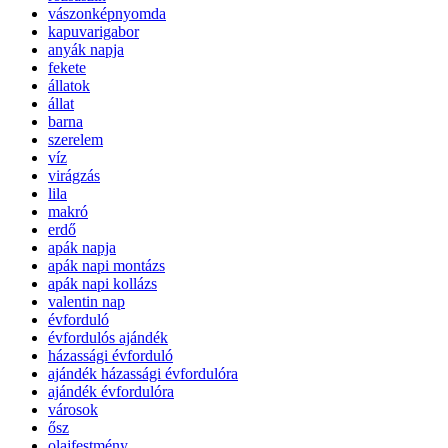
vászonképnyomda
kapuvarigabor
anyák napja
fekete
állatok
állat
barna
szerelem
víz
virágzás
lila
makró
erdő
apák napja
apák napi montázs
apák napi kollázs
valentin nap
évforduló
évfordulós ajándék
házassági évforduló
ajándék házassági évfordulóra
ajándék évfordulóra
városok
ősz
olajfestmény