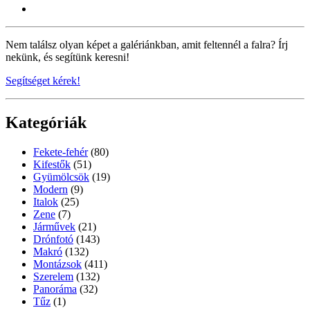
Nem találsz olyan képet a galériánkban, amit feltennél a falra? Írj
nekünk, és segítünk keresni!
Segítséget kérek!
Kategóriák
Fekete-fehér
(80)
Kifestők
(51)
Gyümölcsök
(19)
Modern
(9)
Italok
(25)
Zene
(7)
Járművek
(21)
Drónfotó
(143)
Makró
(132)
Montázsok
(411)
Szerelem
(132)
Panoráma
(32)
Tűz
(1)