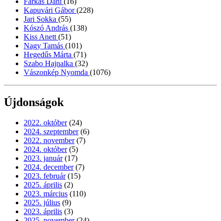
Farkas Dani
(16)
Kapuvári Gábor
(228)
Jari Sokka
(55)
Kószó András
(138)
Kiss Anett
(51)
Nagy Tamás
(101)
Hegedűs Márta
(71)
Szabo Hajnalka
(32)
Vászonkép Nyomda
(1076)
Újdonságok
2022. október
(24)
2024. szeptember
(6)
2022. november
(7)
2024. október
(5)
2023. január
(17)
2024. december
(7)
2023. február
(15)
2025. április
(2)
2023. március
(110)
2025. július
(9)
2023. április
(3)
2025. november
(24)