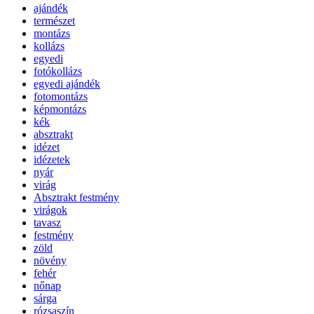
ajándék
természet
montázs
kollázs
egyedi
fotókollázs
egyedi ajándék
fotomontázs
képmontázs
kék
absztrakt
idézet
idézetek
nyár
virág
Absztrakt festmény
virágok
tavasz
festmény
zöld
növény
fehér
nőnap
sárga
rózsaszín