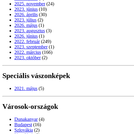
2025. november
(24)
2023. június
(10)
2026. április
(30)
2023. július
(2)
2026. május
(1)
2023. augusztus
(3)
2026. június
(1)
2022. február
(249)
2023. szeptember
(1)
2022. március
(166)
2023. október
(2)
Speciális vászonképek
2021. május
(5)
Városok-országok
Dunakanyar
(4)
Budapest
(16)
Szlovákia
(2)