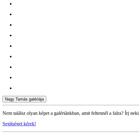
Nagy Tamás galériája
Nem találsz olyan képet a galériánkban, amit feltennél a falra? Írj nek
Segítséget kérek!