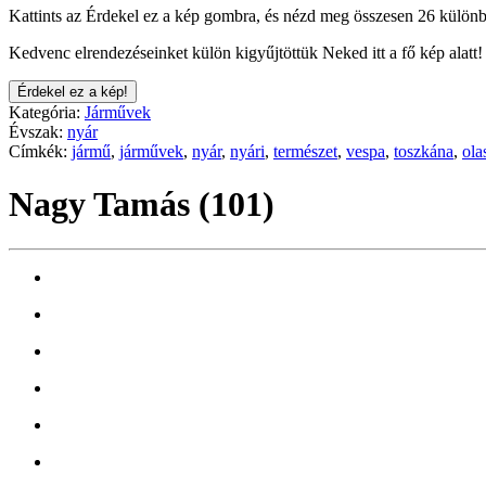
Kattints az Érdekel ez a kép gombra, és nézd meg összesen 26 különb
Kedvenc elrendezéseinket külön kigyűjtöttük Neked itt a fő kép alatt!
Érdekel ez a kép!
Kategória:
Járművek
Évszak:
nyár
Címkék:
jármű
,
járművek
,
nyár
,
nyári
,
természet
,
vespa
,
toszkána
,
ola
Nagy Tamás (101)