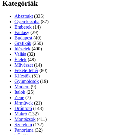
Kategóriák
Absztrakt
(335)
Gyerekszoba
(87)
Emberek
(14)
Fantasy
(29)
Budapest
(40)
Grafikák
(250)
Idézetek
(400)
Vallás
(32)
Ételek
(48)
Művészet
(14)
Fekete-fehér
(80)
Kifestők
(51)
Gyümölcsök
(19)
Modern
(9)
Italok
(25)
Zene
(7)
Járművek
(21)
Drónfotó
(143)
Makró
(132)
Montázsok
(411)
Szerelem
(132)
Panoráma
(32)