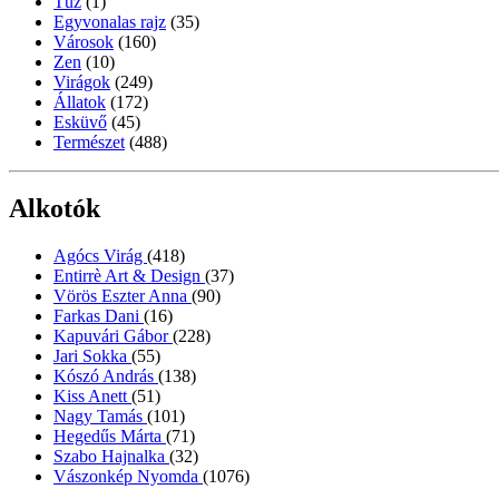
Tűz
(1)
Egyvonalas rajz
(35)
Városok
(160)
Zen
(10)
Virágok
(249)
Állatok
(172)
Esküvő
(45)
Természet
(488)
Alkotók
Agócs Virág
(418)
Entirrè Art & Design
(37)
Vörös Eszter Anna
(90)
Farkas Dani
(16)
Kapuvári Gábor
(228)
Jari Sokka
(55)
Kószó András
(138)
Kiss Anett
(51)
Nagy Tamás
(101)
Hegedűs Márta
(71)
Szabo Hajnalka
(32)
Vászonkép Nyomda
(1076)