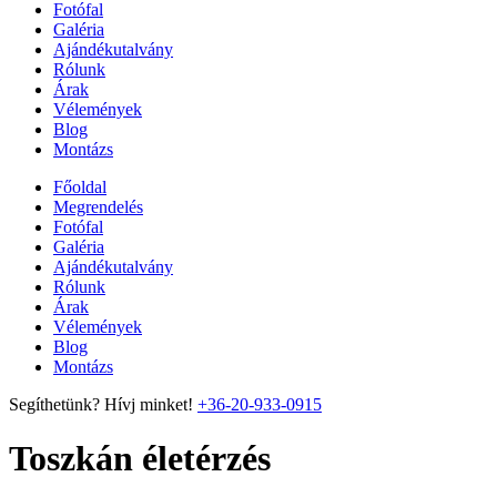
Fotófal
Galéria
Ajándékutalvány
Rólunk
Árak
Vélemények
Blog
Montázs
Főoldal
Megrendelés
Fotófal
Galéria
Ajándékutalvány
Rólunk
Árak
Vélemények
Blog
Montázs
Segíthetünk? Hívj minket!
+36-20-933-0915
Toszkán életérzés