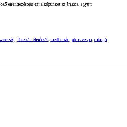
öző elrendezésben ezt a képünket az árakkal együtt.
szország
,
Toszkán életérzés
,
mediterrán
,
piros vespa
,
robogó