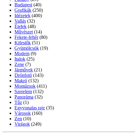
Budapest
(40)
Grafikák
(250)
Idézetek
(400)
Vallás
(32)
Ételek
(48)
Művészet
(14)
Fekete-fehér
(80)
Kifestők
(51)
Gyümölcsök
(19)
Modern
(9)
Italok
(25)
Zene
(7)
Járművek
(21)
Drónfotó
(143)
Makró
(132)
Montázsok
(411)
Szerelem
(132)
Panoráma
(32)
Tűz
(1)
Egyvonalas rajz
(35)
Városok
(160)
Zen
(10)
Virágok
(249)