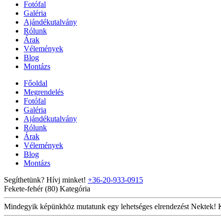
Fotófal
Galéria
Ajándékutalvány
Rólunk
Árak
Vélemények
Blog
Montázs
Főoldal
Megrendelés
Fotófal
Galéria
Ajándékutalvány
Rólunk
Árak
Vélemények
Blog
Montázs
Segíthetünk? Hívj minket!
+36-20-933-0915
Fekete-fehér (80)
Kategória
Mindegyik képünkhöz mutatunk egy lehetséges elrendezést Nektek! Kat