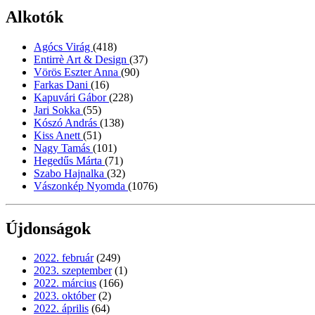
Alkotók
Agócs Virág
(418)
Entirrè Art & Design
(37)
Vörös Eszter Anna
(90)
Farkas Dani
(16)
Kapuvári Gábor
(228)
Jari Sokka
(55)
Kószó András
(138)
Kiss Anett
(51)
Nagy Tamás
(101)
Hegedűs Márta
(71)
Szabo Hajnalka
(32)
Vászonkép Nyomda
(1076)
Újdonságok
2022. február
(249)
2023. szeptember
(1)
2022. március
(166)
2023. október
(2)
2022. április
(64)