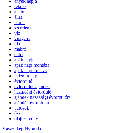
anyák napja
fekete
állatok
állat
barna
szerelem
víz
virágzás
lila
makró
erdő
apák napja
apák napi montázs
apák napi kollázs
valentin nap
évforduló
évfordulós ajándék
házassági évforduló
ajándék házassági évfordulóra
ajándék évfordulóra
városok
ősz
olajfestmény
Vászonkép Nyomda