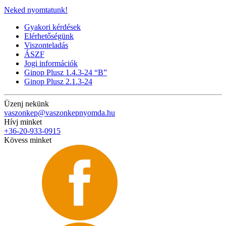
Neked nyomtatunk!
Gyakori kérdések
Elérhetőségünk
Viszonteladás
ÁSZF
Jogi információk
Ginop Plusz 1.4.3-24 “B”
Ginop Plusz 2.1.3-24
Üzenj nekünk
vaszonkep@vaszonkepnyomda.hu
Hívj minket
+36-20-933-0915
Kövess minket