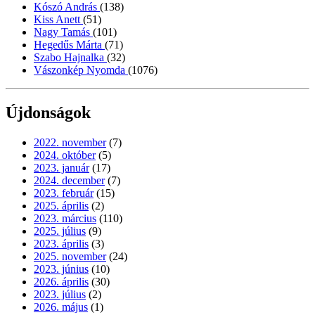
Kószó András
(138)
Kiss Anett
(51)
Nagy Tamás
(101)
Hegedűs Márta
(71)
Szabo Hajnalka
(32)
Vászonkép Nyomda
(1076)
Újdonságok
2022. november
(7)
2024. október
(5)
2023. január
(17)
2024. december
(7)
2023. február
(15)
2025. április
(2)
2023. március
(110)
2025. július
(9)
2023. április
(3)
2025. november
(24)
2023. június
(10)
2026. április
(30)
2023. július
(2)
2026. május
(1)