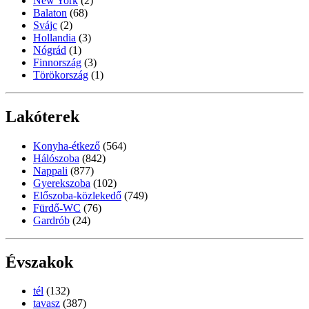
New York
(2)
Balaton
(68)
Svájc
(2)
Hollandia
(3)
Nógrád
(1)
Finnország
(3)
Törökország
(1)
Lakóterek
Konyha-étkező
(564)
Hálószoba
(842)
Nappali
(877)
Gyerekszoba
(102)
Előszoba-közlekedő
(749)
Fürdő-WC
(76)
Gardrób
(24)
Évszakok
tél
(132)
tavasz
(387)