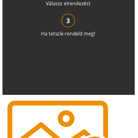
V
á
l
a
ss
z
e
l
r
e
n
d
e
z
é
s
t
3
H
a
t
e
t
s
z
i
k
r
e
n
d
el
d
m
e
g
!