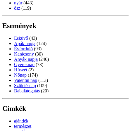
nyár
(443)
ősz
(119)
Események
Esküvő
(43)
Apák napja
(124)
Évforduló
(93)
Karácsony
(30)
Anyák napja
(246)
Gyereknap
(73)
Húsvét
(2)
Nőnap
(174)
Valentin nap
(113)
Születésnap
(109)
Babalátogatás
(20)
Címkék
ajándék
természet