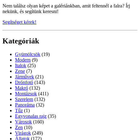
Nem találsz olyan képet a galériánkban, amit feltennél a falra? Írj
nekünk, és segítünk keresni!
Segítséget kérek!
Kategóriák
Gyümölcsök
(19)
Modern
(9)
Italok
(25)
Zene
(7)
Járművek
(21)
Drónfotó
(143)
Makró
(132)
Montázsok
(411)
Szerelem
(132)
Panoráma
(32)
Tűz
(1)
Egyvonalas rajz
(35)
Városok
(160)
Zen
(10)
Virágok
(249)
Állatok
(172)