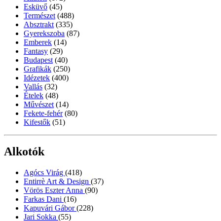
Esküvő
(45)
Természet
(488)
Absztrakt
(335)
Gyerekszoba
(87)
Emberek
(14)
Fantasy
(29)
Budapest
(40)
Grafikák
(250)
Idézetek
(400)
Vallás
(32)
Ételek
(48)
Művészet
(14)
Fekete-fehér
(80)
Kifestők
(51)
Alkotók
Agócs Virág
(418)
Entirrè Art & Design
(37)
Vörös Eszter Anna
(90)
Farkas Dani
(16)
Kapuvári Gábor
(228)
Jari Sokka
(55)