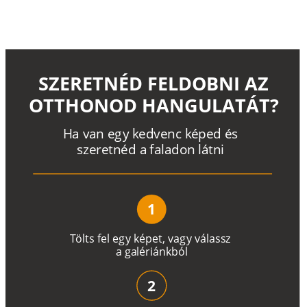
SZERETNÉD FELDOBNI AZ
OTTHONOD HANGULATÁT?
H
a
v
a
n
e
g
y
k
e
d
v
e
n
c
k
é
p
e
d
é
s
s
z
e
r
e
t
n
é
d a
f
a
l
a
d
o
n
l
á
t
n
i
1
T
ö
l
t
s
f
e
l
e
g
y
k
é
pe
t
,
v
a
g
y
v
á
l
a
ss
z
a
g
a
lé
r
i
án
k
b
ó
l
2