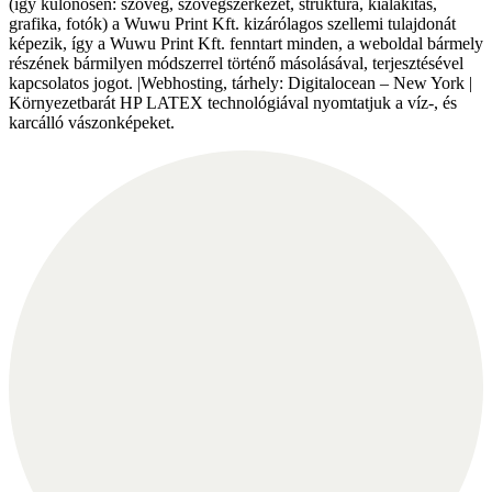
(így különösen: szöveg, szövegszerkezet, struktúra, kialakítás,
grafika, fotók) a Wuwu Print Kft. kizárólagos szellemi tulajdonát
képezik, így a Wuwu Print Kft. fenntart minden, a weboldal bármely
részének bármilyen módszerrel történő másolásával, terjesztésével
kapcsolatos jogot. |Webhosting, tárhely: Digitalocean – New York |
Környezetbarát HP LATEX technológiával nyomtatjuk a víz-, és
karcálló vászonképeket.