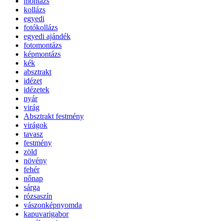
montázs
kollázs
egyedi
fotókollázs
egyedi ajándék
fotomontázs
képmontázs
kék
absztrakt
idézet
idézetek
nyár
virág
Absztrakt festmény
virágok
tavasz
festmény
zöld
növény
fehér
nőnap
sárga
rózsaszín
vászonképnyomda
kapuvarigabor