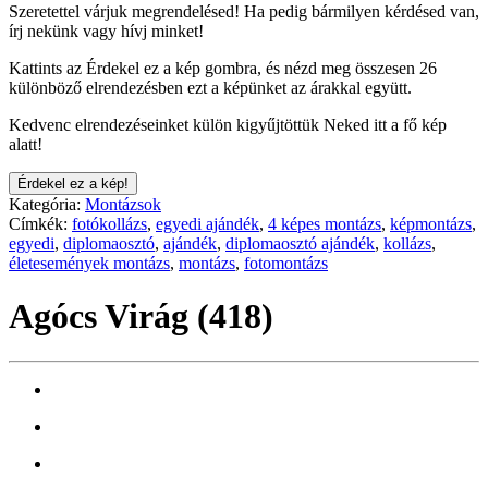
Szeretettel várjuk megrendelésed! Ha pedig bármilyen kérdésed van,
írj nekünk vagy hívj minket!
Kattints az Érdekel ez a kép gombra, és nézd meg összesen 26
különböző elrendezésben ezt a képünket az árakkal együtt.
Kedvenc elrendezéseinket külön kigyűjtöttük Neked itt a fő kép
alatt!
Érdekel ez a kép!
Kategória:
Montázsok
Címkék:
fotókollázs
,
egyedi ajándék
,
4 képes montázs
,
képmontázs
,
egyedi
,
diplomaosztó
,
ajándék
,
diplomaosztó ajándék
,
kollázs
,
életesemények montázs
,
montázs
,
fotomontázs
Agócs Virág (418)