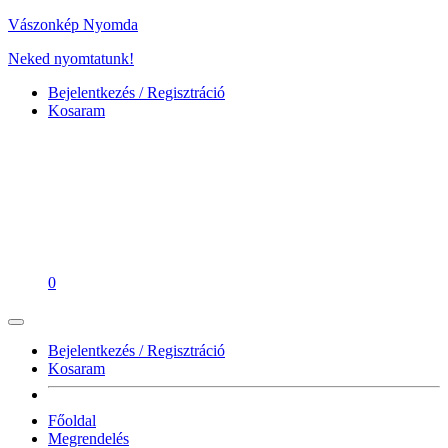
Vászonkép Nyomda
Neked nyomtatunk!
Bejelentkezés / Regisztráció
Kosaram
0
Bejelentkezés / Regisztráció
Kosaram
Főoldal
Megrendelés