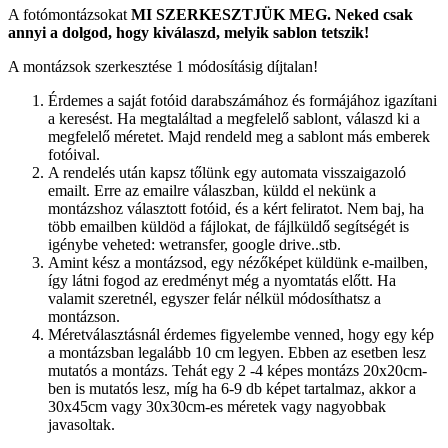
A fotómontázsokat
MI SZERKESZTJÜK MEG.
Neked csak
annyi a dolgod, hogy kiválaszd, melyik sablon tetszik!
A montázsok szerkesztése 1 módosításig díjtalan!
Érdemes a saját fotóid darabszámához és formájához igazítani
a keresést. Ha megtaláltad a megfelelő sablont, válaszd ki a
megfelelő méretet. Majd rendeld meg a sablont más emberek
fotóival.
A rendelés után kapsz tőlünk egy automata visszaigazoló
emailt. Erre az emailre válaszban, küldd el nekünk a
montázshoz választott fotóid, és a kért feliratot. Nem baj, ha
több emailben küldöd a fájlokat, de fájlküldő segítségét is
igénybe veheted: wetransfer, google drive..stb.
Amint kész a montázsod, egy nézőképet küldünk e-mailben,
így látni fogod az eredményt még a nyomtatás előtt. Ha
valamit szeretnél, egyszer felár nélkül módosíthatsz a
montázson.
Méretválasztásnál érdemes figyelembe venned, hogy egy kép
a montázsban legalább 10 cm legyen. Ebben az esetben lesz
mutatós a montázs. Tehát egy 2 -4 képes montázs 20x20cm-
ben is mutatós lesz, míg ha 6-9 db képet tartalmaz, akkor a
30x45cm vagy 30x30cm-es méretek vagy nagyobbak
javasoltak.