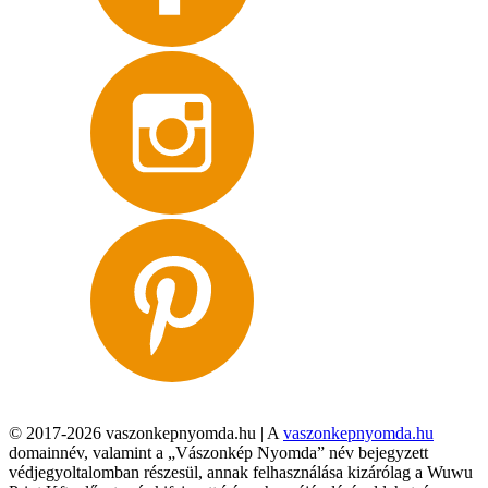
© 2017-2026 vaszonkepnyomda.hu | A
vaszonkepnyomda.hu
domainnév, valamint a „Vászonkép Nyomda” név bejegyzett
védjegyoltalomban részesül, annak felhasználása kizárólag a Wuwu