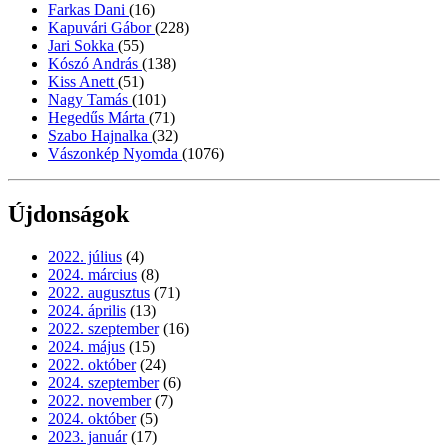
Farkas Dani
(16)
Kapuvári Gábor
(228)
Jari Sokka
(55)
Kószó András
(138)
Kiss Anett
(51)
Nagy Tamás
(101)
Hegedűs Márta
(71)
Szabo Hajnalka
(32)
Vászonkép Nyomda
(1076)
Újdonságok
2022. július
(4)
2024. március
(8)
2022. augusztus
(71)
2024. április
(13)
2022. szeptember
(16)
2024. május
(15)
2022. október
(24)
2024. szeptember
(6)
2022. november
(7)
2024. október
(5)
2023. január
(17)