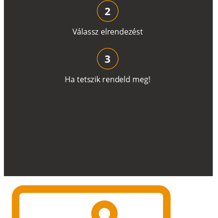
2
V
á
l
a
ss
z
e
l
r
e
n
d
e
z
é
s
t
3
H
a
t
e
t
s
z
i
k
r
e
n
d
el
d
m
e
g
!