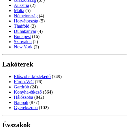
Olaszország
(37)
Ausztria
(2)
Málta
(5)
Németország
(4)
Horvátország
(5)
Thaiföld
(3)
Dunakanyar
(4)
Budapest
(16)
Szlovákia
(2)
New York
(2)
Lakóterek
Előszoba-közlekedő
(749)
Fürdő-WC
(76)
Gardrób
(24)
Konyha-étkező
(564)
Hálószoba
(842)
Nappali
(877)
Gyerekszoba
(102)
Évszakok