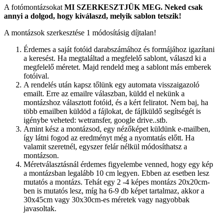
A fotómontázsokat
MI SZERKESZTJÜK MEG.
Neked csak
annyi a dolgod, hogy kiválaszd, melyik sablon tetszik!
A montázsok szerkesztése 1 módosításig díjtalan!
Érdemes a saját fotóid darabszámához és formájához igazítani
a keresést. Ha megtaláltad a megfelelő sablont, válaszd ki a
megfelelő méretet. Majd rendeld meg a sablont más emberek
fotóival.
A rendelés után kapsz tőlünk egy automata visszaigazoló
emailt. Erre az emailre válaszban, küldd el nekünk a
montázshoz választott fotóid, és a kért feliratot. Nem baj, ha
több emailben küldöd a fájlokat, de fájlküldő segítségét is
igénybe veheted: wetransfer, google drive..stb.
Amint kész a montázsod, egy nézőképet küldünk e-mailben,
így látni fogod az eredményt még a nyomtatás előtt. Ha
valamit szeretnél, egyszer felár nélkül módosíthatsz a
montázson.
Méretválasztásnál érdemes figyelembe venned, hogy egy kép
a montázsban legalább 10 cm legyen. Ebben az esetben lesz
mutatós a montázs. Tehát egy 2 -4 képes montázs 20x20cm-
ben is mutatós lesz, míg ha 6-9 db képet tartalmaz, akkor a
30x45cm vagy 30x30cm-es méretek vagy nagyobbak
javasoltak.