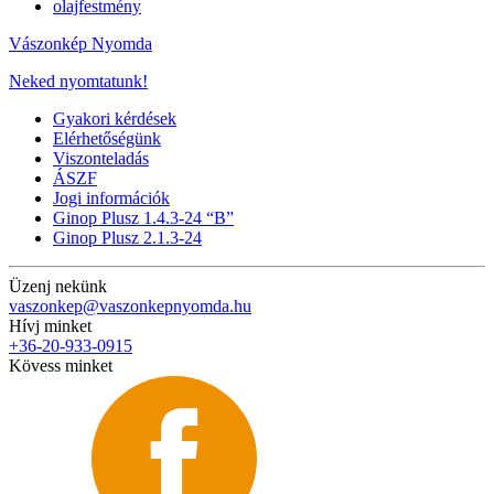
olajfestmény
Vászonkép Nyomda
Neked nyomtatunk!
Gyakori kérdések
Elérhetőségünk
Viszonteladás
ÁSZF
Jogi információk
Ginop Plusz 1.4.3-24 “B”
Ginop Plusz 2.1.3-24
Üzenj nekünk
vaszonkep@vaszonkepnyomda.hu
Hívj minket
+36-20-933-0915
Kövess minket