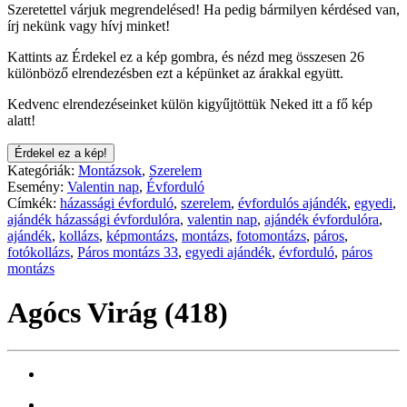
Szeretettel várjuk megrendelésed! Ha pedig bármilyen kérdésed van,
írj nekünk vagy hívj minket!
Kattints az Érdekel ez a kép gombra, és nézd meg összesen 26
különböző elrendezésben ezt a képünket az árakkal együtt.
Kedvenc elrendezéseinket külön kigyűjtöttük Neked itt a fő kép
alatt!
Érdekel ez a kép!
Kategóriák:
Montázsok
,
Szerelem
Esemény:
Valentin nap
,
Évforduló
Címkék:
házassági évforduló
,
szerelem
,
évfordulós ajándék
,
egyedi
,
ajándék házassági évfordulóra
,
valentin nap
,
ajándék évfordulóra
,
ajándék
,
kollázs
,
képmontázs
,
montázs
,
fotomontázs
,
páros
,
fotókollázs
,
Páros montázs 33
,
egyedi ajándék
,
évforduló
,
páros
montázs
Agócs Virág (418)