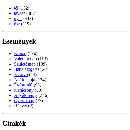
tél
(132)
tavasz
(387)
nyár
(443)
ősz
(119)
Események
Nőnap
(174)
Valentin nap
(113)
Születésnap
(109)
Babalátogatás
(20)
Esküvő
(43)
Apák napja
(124)
Évforduló
(93)
Karácsony
(30)
Anyák napja
(246)
Gyereknap
(73)
Húsvét
(2)
Címkék