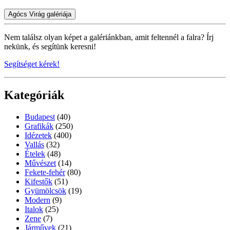
Agócs Virág galériája
Nem találsz olyan képet a galériánkban, amit feltennél a falra? Írj
nekünk, és segítünk keresni!
Segítséget kérek!
Kategóriák
Budapest
(40)
Grafikák
(250)
Idézetek
(400)
Vallás
(32)
Ételek
(48)
Művészet
(14)
Fekete-fehér
(80)
Kifestők
(51)
Gyümölcsök
(19)
Modern
(9)
Italok
(25)
Zene
(7)
Járművek
(21)