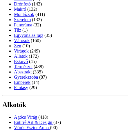
Drónfotó
(143)
Makró
(132)
Montázsok
(411)
Szerelem
(132)
Panoráma
(32)
Tűz
(1)
Egyvonalas rajz
(35)
Városok
(160)
Zen
(10)
Virágok
(249)
Állatok
(172)
Esküvő
(45)
Természet
(488)
Absztrakt
(335)
Gyerekszoba
(87)
Emberek
(14)
Fantasy
(29)
Alkotók
Agócs Virág
(418)
Entirrè Art & Design
(37)
Vörös Eszter Anna
(90)