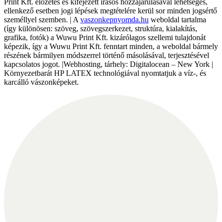
Print Kft. előzetes és kifejezett írásos hozzájárulásával lehetséges,
ellenkező esetben jogi lépések megtételére kerül sor minden jogsértő
személlyel szemben. | A
vaszonkepnyomda.hu
weboldal tartalma
(így különösen: szöveg, szövegszerkezet, struktúra, kialakítás,
grafika, fotók) a Wuwu Print Kft. kizárólagos szellemi tulajdonát
képezik, így a Wuwu Print Kft. fenntart minden, a weboldal bármely
részének bármilyen módszerrel történő másolásával, terjesztésével
kapcsolatos jogot. |Webhosting, tárhely: Digitalocean – New York |
Környezetbarát HP LATEX technológiával nyomtatjuk a víz-, és
karcálló vászonképeket.