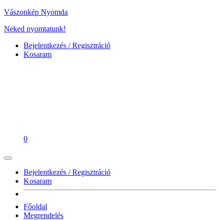
Vászonkép Nyomda
Neked nyomtatunk!
Bejelentkezés / Regisztráció
Kosaram
0
Bejelentkezés / Regisztráció
Kosaram
Főoldal
Megrendelés