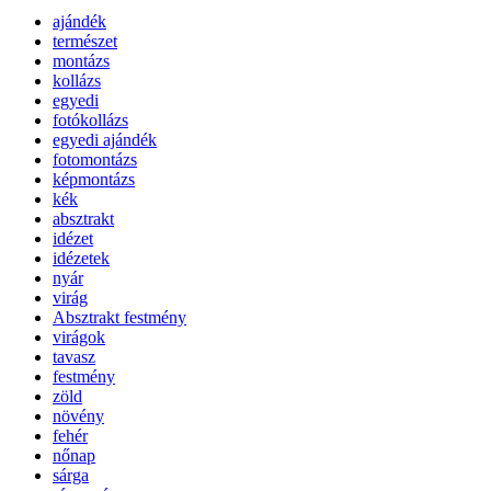
ajándék
természet
montázs
kollázs
egyedi
fotókollázs
egyedi ajándék
fotomontázs
képmontázs
kék
absztrakt
idézet
idézetek
nyár
virág
Absztrakt festmény
virágok
tavasz
festmény
zöld
növény
fehér
nőnap
sárga