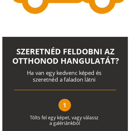
SZERETNÉD FELDOBNI AZ
OTTHONOD HANGULATÁT?
H
a
v
a
n
e
g
y
k
e
d
v
e
n
c
k
é
p
e
d
é
s
s
z
e
r
e
t
n
é
d a
f
a
l
a
d
o
n
l
á
t
n
i
1
T
ö
l
t
s
f
e
l
e
g
y
k
é
pe
t
,
v
a
g
y
v
á
l
a
ss
z
a
g
a
lé
r
i
án
k
b
ó
l