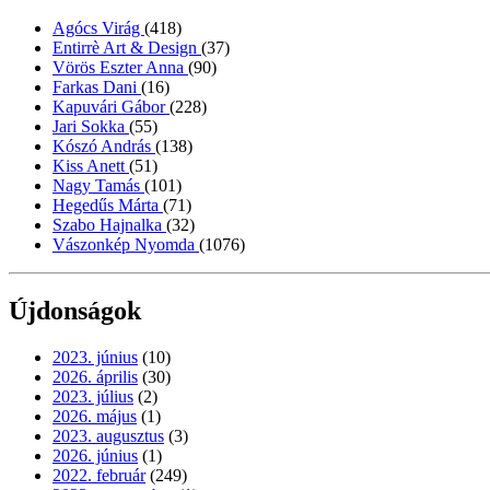
Agócs Virág
(418)
Entirrè Art & Design
(37)
Vörös Eszter Anna
(90)
Farkas Dani
(16)
Kapuvári Gábor
(228)
Jari Sokka
(55)
Kószó András
(138)
Kiss Anett
(51)
Nagy Tamás
(101)
Hegedűs Márta
(71)
Szabo Hajnalka
(32)
Vászonkép Nyomda
(1076)
Újdonságok
2023. június
(10)
2026. április
(30)
2023. július
(2)
2026. május
(1)
2023. augusztus
(3)
2026. június
(1)
2022. február
(249)