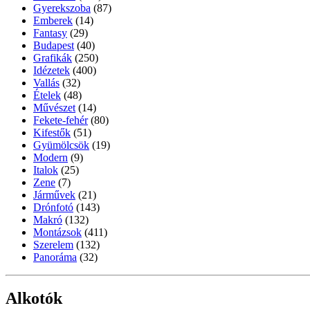
Gyerekszoba
(87)
Emberek
(14)
Fantasy
(29)
Budapest
(40)
Grafikák
(250)
Idézetek
(400)
Vallás
(32)
Ételek
(48)
Művészet
(14)
Fekete-fehér
(80)
Kifestők
(51)
Gyümölcsök
(19)
Modern
(9)
Italok
(25)
Zene
(7)
Járművek
(21)
Drónfotó
(143)
Makró
(132)
Montázsok
(411)
Szerelem
(132)
Panoráma
(32)
Alkotók