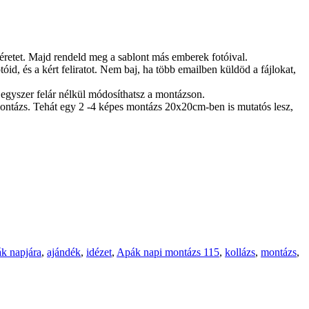
méretet. Majd rendeld meg a sablont más emberek fotóival.
id, és a kért feliratot. Nem baj, ha több emailben küldöd a fájlokat,
egyszer felár nélkül módosíthatsz a montázson.
ontázs. Tehát egy 2 -4 képes montázs 20x20cm-ben is mutatós lesz,
ák napjára
,
ajándék
,
idézet
,
Apák napi montázs 115
,
kollázs
,
montázs
,