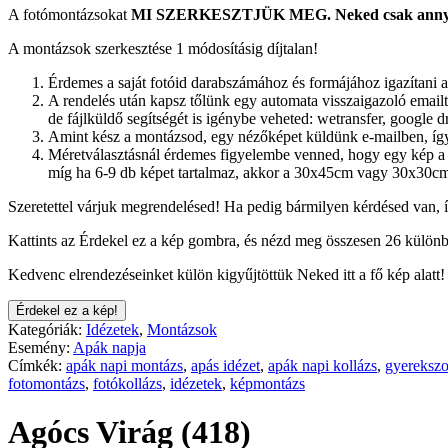
A fotómontázsokat
MI SZERKESZTJÜK MEG.
Neked csak annyi
A montázsok szerkesztése 1 módosításig díjtalan!
Érdemes a saját fotóid darabszámához és formájához igazítani a
A rendelés után kapsz tőlünk egy automata visszaigazoló emailt.
de fájlküldő segítségét is igénybe veheted: wetransfer, google dr
Amint kész a montázsod, egy nézőképet küldünk e-mailben, így 
Méretválasztásnál érdemes figyelembe venned, hogy egy kép a 
míg ha 6-9 db képet tartalmaz, akkor a 30x45cm vagy 30x30cm
Szeretettel várjuk megrendelésed! Ha pedig bármilyen kérdésed van, 
Kattints az Érdekel ez a kép gombra, és nézd meg összesen 26 különb
Kedvenc elrendezéseinket külön kigyűjtöttük Neked itt a fő kép alatt!
Érdekel ez a kép!
Kategóriák:
Idézetek
,
Montázsok
Esemény:
Apák napja
Címkék:
apák napi montázs
,
apás idézet
,
apák napi kollázs
,
gyereksz
fotomontázs
,
fotókollázs
,
idézetek
,
képmontázs
Agócs Virág (418)