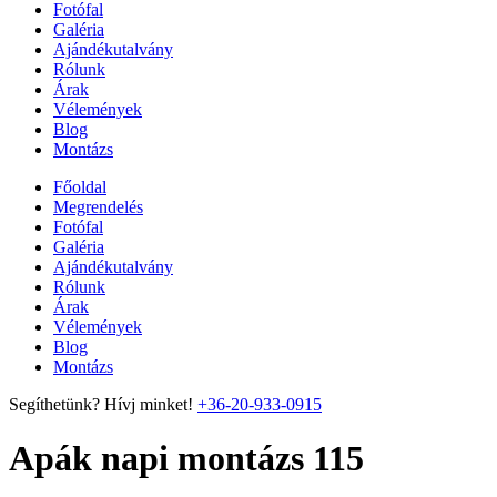
Fotófal
Galéria
Ajándékutalvány
Rólunk
Árak
Vélemények
Blog
Montázs
Főoldal
Megrendelés
Fotófal
Galéria
Ajándékutalvány
Rólunk
Árak
Vélemények
Blog
Montázs
Segíthetünk? Hívj minket!
+36-20-933-0915
Apák napi montázs 115