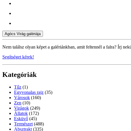
Agócs Virág galériája
Nem találsz olyan képet a galériánkban, amit feltennél a falra? Írj nek
Segítséget kérek!
Kategóriák
Tűz
(1)
Egyvonalas rajz
(35)
Városok
(160)
Zen
(10)
Virágok
(249)
Állatok
(172)
Esküvő
(45)
Természet
(488)
Absztrakt
(335)