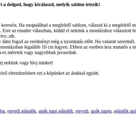
 a dolgod, hogy kiválaszd, melyik sablon tetszik!
 keresést. Ha megtaláltad a megfelelő sablont, válaszd ki a megfelelő 
 Erre az emailre válaszban, küldd el nekünk a montázshoz választott fotó
ive..stb.
látni fogod az eredményt még a nyomtatás előtt. Ha valamit szeretnél, 
montázsban legalább 10 cm legyen. Ebben az esetben lesz mutatós a m
-es méretek vagy nagyobbak javasoltak.
írj nekünk vagy hívj minket!
öző elrendezésben ezt a képünket az árakkal együtt.
oba
,
egyedi ajándék
,
apák napi ajándék
,
egyedi
,
apák napja
,
ajándék ap