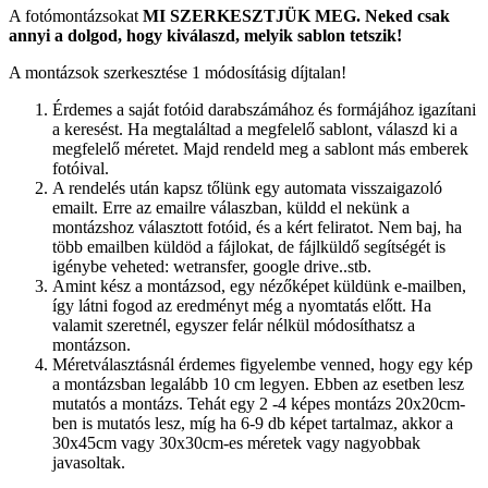
A fotómontázsokat
MI SZERKESZTJÜK MEG.
Neked csak
annyi a dolgod, hogy kiválaszd, melyik sablon tetszik!
A montázsok szerkesztése 1 módosításig díjtalan!
Érdemes a saját fotóid darabszámához és formájához igazítani
a keresést. Ha megtaláltad a megfelelő sablont, válaszd ki a
megfelelő méretet. Majd rendeld meg a sablont más emberek
fotóival.
A rendelés után kapsz tőlünk egy automata visszaigazoló
emailt. Erre az emailre válaszban, küldd el nekünk a
montázshoz választott fotóid, és a kért feliratot. Nem baj, ha
több emailben küldöd a fájlokat, de fájlküldő segítségét is
igénybe veheted: wetransfer, google drive..stb.
Amint kész a montázsod, egy nézőképet küldünk e-mailben,
így látni fogod az eredményt még a nyomtatás előtt. Ha
valamit szeretnél, egyszer felár nélkül módosíthatsz a
montázson.
Méretválasztásnál érdemes figyelembe venned, hogy egy kép
a montázsban legalább 10 cm legyen. Ebben az esetben lesz
mutatós a montázs. Tehát egy 2 -4 képes montázs 20x20cm-
ben is mutatós lesz, míg ha 6-9 db képet tartalmaz, akkor a
30x45cm vagy 30x30cm-es méretek vagy nagyobbak
javasoltak.