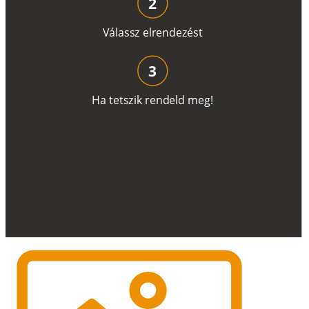
2
V
á
l
a
ss
z
e
l
r
e
n
d
e
z
é
s
t
3
H
a
t
e
t
s
z
i
k
r
e
n
d
el
d
m
e
g
!