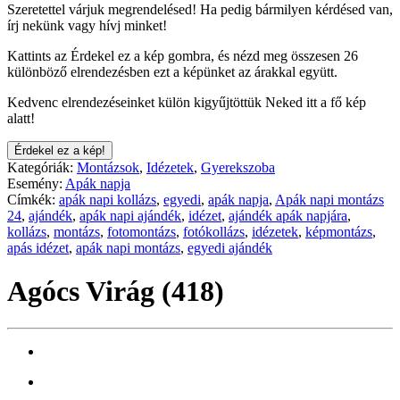
Szeretettel várjuk megrendelésed! Ha pedig bármilyen kérdésed van,
írj nekünk vagy hívj minket!
Kattints az Érdekel ez a kép gombra, és nézd meg összesen 26
különböző elrendezésben ezt a képünket az árakkal együtt.
Kedvenc elrendezéseinket külön kigyűjtöttük Neked itt a fő kép
alatt!
Érdekel ez a kép!
Kategóriák:
Montázsok
,
Idézetek
,
Gyerekszoba
Esemény:
Apák napja
Címkék:
apák napi kollázs
,
egyedi
,
apák napja
,
Apák napi montázs
24
,
ajándék
,
apák napi ajándék
,
idézet
,
ajándék apák napjára
,
kollázs
,
montázs
,
fotomontázs
,
fotókollázs
,
idézetek
,
képmontázs
,
apás idézet
,
apák napi montázs
,
egyedi ajándék
Agócs Virág (418)