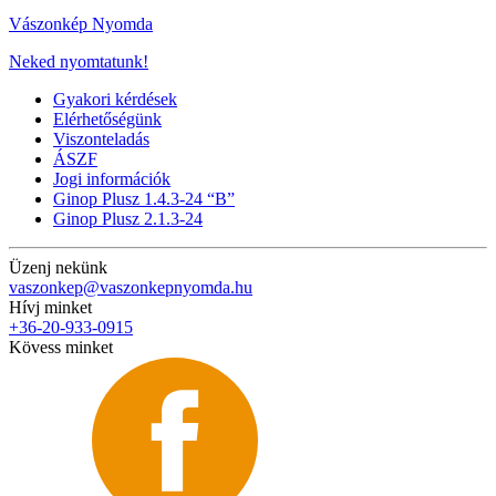
Vászonkép Nyomda
Neked nyomtatunk!
Gyakori kérdések
Elérhetőségünk
Viszonteladás
ÁSZF
Jogi információk
Ginop Plusz 1.4.3-24 “B”
Ginop Plusz 2.1.3-24
Üzenj nekünk
vaszonkep@vaszonkepnyomda.hu
Hívj minket
+36-20-933-0915
Kövess minket