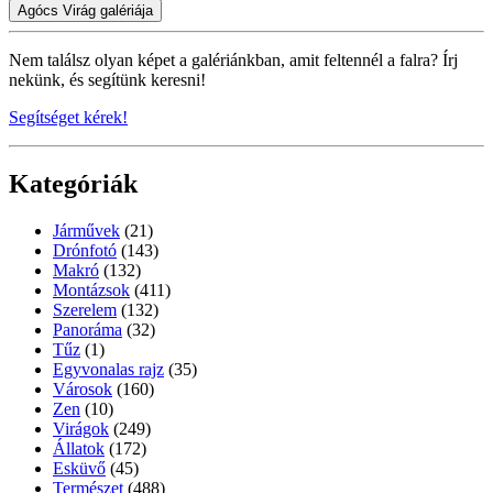
Agócs Virág galériája
Nem találsz olyan képet a galériánkban, amit feltennél a falra? Írj
nekünk, és segítünk keresni!
Segítséget kérek!
Kategóriák
Járművek
(21)
Drónfotó
(143)
Makró
(132)
Montázsok
(411)
Szerelem
(132)
Panoráma
(32)
Tűz
(1)
Egyvonalas rajz
(35)
Városok
(160)
Zen
(10)
Virágok
(249)
Állatok
(172)
Esküvő
(45)
Természet
(488)