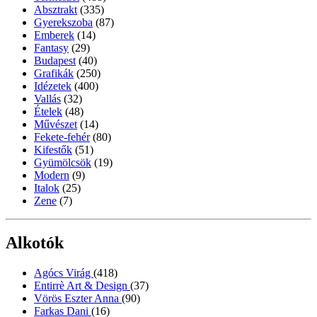
Absztrakt
(335)
Gyerekszoba
(87)
Emberek
(14)
Fantasy
(29)
Budapest
(40)
Grafikák
(250)
Idézetek
(400)
Vallás
(32)
Ételek
(48)
Művészet
(14)
Fekete-fehér
(80)
Kifestők
(51)
Gyümölcsök
(19)
Modern
(9)
Italok
(25)
Zene
(7)
Alkotók
Agócs Virág
(418)
Entirrè Art & Design
(37)
Vörös Eszter Anna
(90)
Farkas Dani
(16)