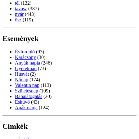
tél
(132)
tavasz
(387)
nyár
(443)
ősz
(119)
Események
Évforduló
(93)
Karácsony
(30)
Anyák napja
(246)
Gyereknap
(73)
Húsvét
(2)
Nőnap
(174)
Valentin nap
(113)
Születésnap
(109)
Babalátogatás
(20)
Esküvő
(43)
Apák napja
(124)
Címkék