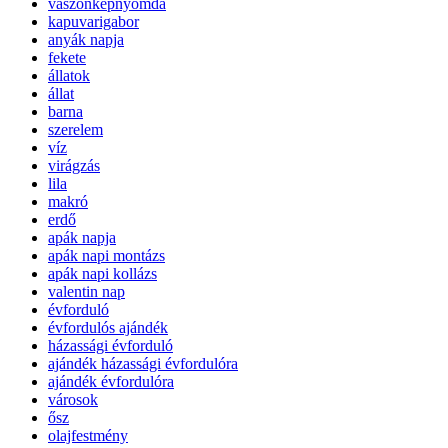
vászonképnyomda
kapuvarigabor
anyák napja
fekete
állatok
állat
barna
szerelem
víz
virágzás
lila
makró
erdő
apák napja
apák napi montázs
apák napi kollázs
valentin nap
évforduló
évfordulós ajándék
házassági évforduló
ajándék házassági évfordulóra
ajándék évfordulóra
városok
ősz
olajfestmény