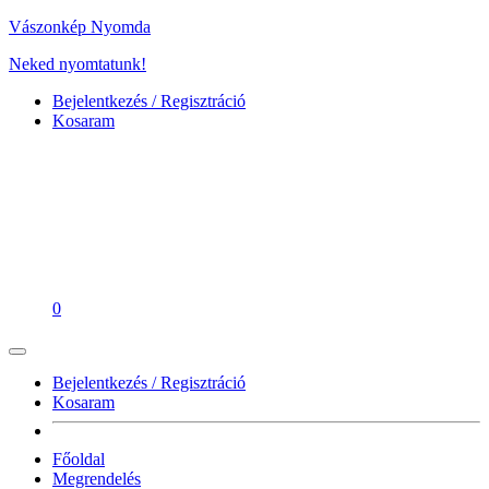
Vászonkép Nyomda
Neked nyomtatunk!
Bejelentkezés / Regisztráció
Kosaram
0
Bejelentkezés / Regisztráció
Kosaram
Főoldal
Megrendelés