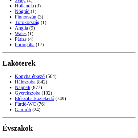
Svájc
(2)
Hollandia
(3)
Nógrád
(1)
Finnország
(3)
Törökország
(1)
Anglia
(9)
Wales
(1)
Párizs
(4)
Portugália
(17)
Lakóterek
Konyha-étkező
(564)
Hálószoba
(842)
Nappali
(877)
Gyerekszoba
(102)
Előszoba-közlekedő
(749)
Fürdő-WC
(76)
Gardrób
(24)
Évszakok