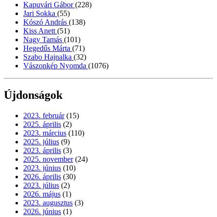
Kapuvári Gábor
(228)
Jari Sokka
(55)
Kószó András
(138)
Kiss Anett
(51)
Nagy Tamás
(101)
Hegedűs Márta
(71)
Szabo Hajnalka
(32)
Vászonkép Nyomda
(1076)
Újdonságok
2023. február
(15)
2025. április
(2)
2023. március
(110)
2025. július
(9)
2023. április
(3)
2025. november
(24)
2023. június
(10)
2026. április
(30)
2023. július
(2)
2026. május
(1)
2023. augusztus
(3)
2026. június
(1)