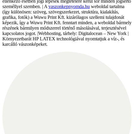
ellenkező esetben jogi lépések megtételére kerül sor minden jogsértő
személlyel szemben. | A
vaszonkepnyomda.hu
weboldal tartalma
(így különösen: szöveg, szövegszerkezet, struktúra, kialakítás,
grafika, fotók) a Wuwu Print Kft. kizárólagos szellemi tulajdonát
képezik, így a Wuwu Print Kft. fenntart minden, a weboldal bármely
részének bármilyen módszerrel történő másolásával, terjesztésével
kapcsolatos jogot. |Webhosting, tárhely: Digitalocean – New York |
Környezetbarát HP LATEX technológiával nyomtatjuk a víz-, és
karcálló vászonképeket.