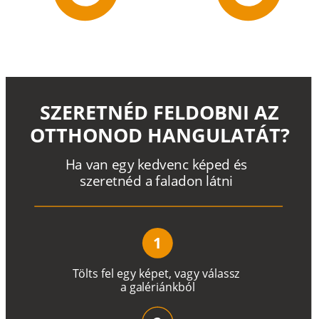
SZERETNÉD FELDOBNI AZ
OTTHONOD HANGULATÁT?
H
a
v
a
n
e
g
y
k
e
d
v
e
n
c
k
é
p
e
d
é
s
s
z
e
r
e
t
n
é
d a
f
a
l
a
d
o
n
l
á
t
n
i
1
T
ö
l
t
s
f
e
l
e
g
y
k
é
pe
t
,
v
a
g
y
v
á
l
a
ss
z
a
g
a
lé
r
i
án
k
b
ó
l