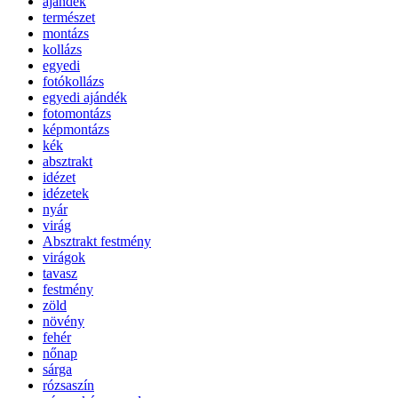
ajándék
természet
montázs
kollázs
egyedi
fotókollázs
egyedi ajándék
fotomontázs
képmontázs
kék
absztrakt
idézet
idézetek
nyár
virág
Absztrakt festmény
virágok
tavasz
festmény
zöld
növény
fehér
nőnap
sárga
rózsaszín