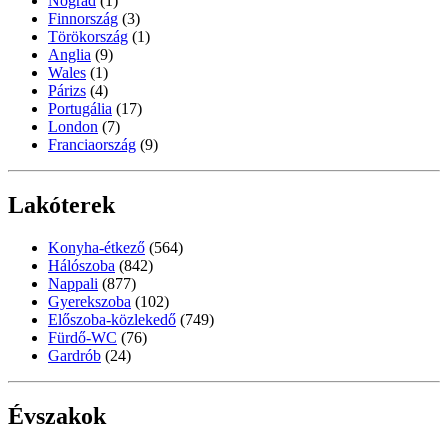
Nógrád
(1)
Finnország
(3)
Törökország
(1)
Anglia
(9)
Wales
(1)
Párizs
(4)
Portugália
(17)
London
(7)
Franciaország
(9)
Lakóterek
Konyha-étkező
(564)
Hálószoba
(842)
Nappali
(877)
Gyerekszoba
(102)
Előszoba-közlekedő
(749)
Fürdő-WC
(76)
Gardrób
(24)
Évszakok