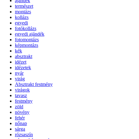
ajándék
természet
montázs
kollázs
egyedi
fotókollázs
egyedi ajándék
fotomontázs
képmontázs
kék
absztrakt
idézet
idézetek
nyár
virág
Absztrakt festmény
virágok
tavasz
festmény
zöld
növény
fehér
nőnap
sárga
rózsaszín