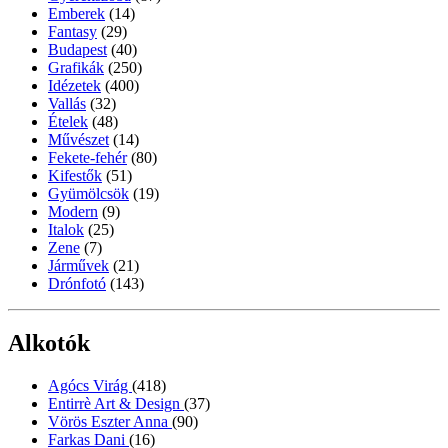
Emberek
(14)
Fantasy
(29)
Budapest
(40)
Grafikák
(250)
Idézetek
(400)
Vallás
(32)
Ételek
(48)
Művészet
(14)
Fekete-fehér
(80)
Kifestők
(51)
Gyümölcsök
(19)
Modern
(9)
Italok
(25)
Zene
(7)
Járművek
(21)
Drónfotó
(143)
Alkotók
Agócs Virág
(418)
Entirrè Art & Design
(37)
Vörös Eszter Anna
(90)
Farkas Dani
(16)