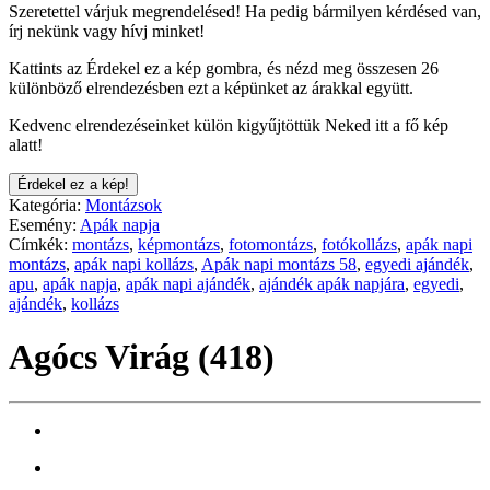
Szeretettel várjuk megrendelésed! Ha pedig bármilyen kérdésed van,
írj nekünk vagy hívj minket!
Kattints az Érdekel ez a kép gombra, és nézd meg összesen 26
különböző elrendezésben ezt a képünket az árakkal együtt.
Kedvenc elrendezéseinket külön kigyűjtöttük Neked itt a fő kép
alatt!
Érdekel ez a kép!
Kategória:
Montázsok
Esemény:
Apák napja
Címkék:
montázs
,
képmontázs
,
fotomontázs
,
fotókollázs
,
apák napi
montázs
,
apák napi kollázs
,
Apák napi montázs 58
,
egyedi ajándék
,
apu
,
apák napja
,
apák napi ajándék
,
ajándék apák napjára
,
egyedi
,
ajándék
,
kollázs
Agócs Virág (418)