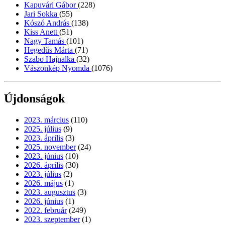
Kapuvári Gábor
(228)
Jari Sokka
(55)
Kószó András
(138)
Kiss Anett
(51)
Nagy Tamás
(101)
Hegedűs Márta
(71)
Szabo Hajnalka
(32)
Vászonkép Nyomda
(1076)
Újdonságok
2023. március
(110)
2025. július
(9)
2023. április
(3)
2025. november
(24)
2023. június
(10)
2026. április
(30)
2023. július
(2)
2026. május
(1)
2023. augusztus
(3)
2026. június
(1)
2022. február
(249)
2023. szeptember
(1)