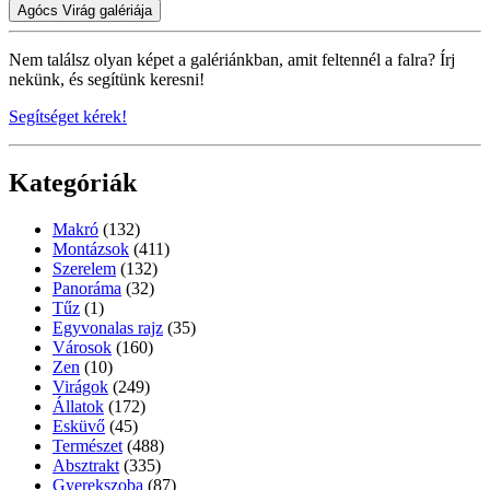
Agócs Virág galériája
Nem találsz olyan képet a galériánkban, amit feltennél a falra? Írj
nekünk, és segítünk keresni!
Segítséget kérek!
Kategóriák
Makró
(132)
Montázsok
(411)
Szerelem
(132)
Panoráma
(32)
Tűz
(1)
Egyvonalas rajz
(35)
Városok
(160)
Zen
(10)
Virágok
(249)
Állatok
(172)
Esküvő
(45)
Természet
(488)
Absztrakt
(335)
Gyerekszoba
(87)