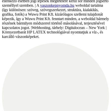
ellenkező esetben jogi lépések megtételére kerül sor minden jogsértő
személlyel szemben. | A
vaszonkepnyomda.hu
weboldal tartalma
(így különösen: szöveg, szövegszerkezet, struktúra, kialakítás,
grafika, fotók) a Wuwu Print Kft. kizárólagos szellemi tulajdonát
képezik, így a Wuwu Print Kft. fenntart minden, a weboldal bármely
részének bármilyen módszerrel történő másolásával, terjesztésével
kapcsolatos jogot. |Webhosting, tárhely: Digitalocean – New York |
Környezetbarát HP LATEX technológiával nyomtatjuk a víz-, és
karcálló vászonképeket.