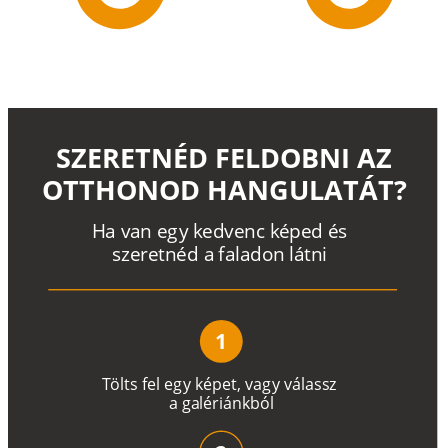
SZERETNÉD FELDOBNI AZ
OTTHONOD HANGULATÁT?
H
a
v
a
n
e
g
y
k
e
d
v
e
n
c
k
é
p
e
d
é
s
s
z
e
r
e
t
n
é
d a
f
a
l
a
d
o
n
l
á
t
n
i
1
T
ö
l
t
s
f
e
l
e
g
y
k
é
pe
t
,
v
a
g
y
v
á
l
a
ss
z
a
g
a
lé
r
i
án
k
b
ó
l