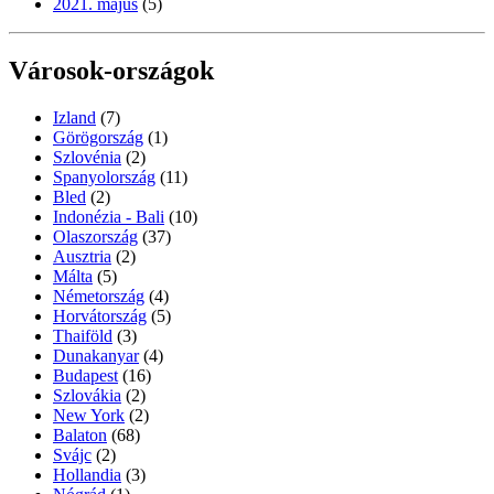
2021. május
(5)
Városok-országok
Izland
(7)
Görögország
(1)
Szlovénia
(2)
Spanyolország
(11)
Bled
(2)
Indonézia - Bali
(10)
Olaszország
(37)
Ausztria
(2)
Málta
(5)
Németország
(4)
Horvátország
(5)
Thaiföld
(3)
Dunakanyar
(4)
Budapest
(16)
Szlovákia
(2)
New York
(2)
Balaton
(68)
Svájc
(2)
Hollandia
(3)