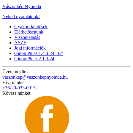
Vászonkép Nyomda
Neked nyomtatunk!
Gyakori kérdések
Elérhetőségünk
Viszonteladás
ÁSZF
Jogi információk
Ginop Plusz 1.4.3-24 “B”
Ginop Plusz 2.1.3-24
Üzenj nekünk
vaszonkep@vaszonkepnyomda.hu
Hívj minket
+36-20-933-0915
Kövess minket