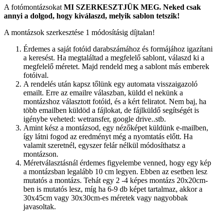
A fotómontázsokat
MI SZERKESZTJÜK MEG.
Neked csak
annyi a dolgod, hogy kiválaszd, melyik sablon tetszik!
A montázsok szerkesztése 1 módosításig díjtalan!
Érdemes a saját fotóid darabszámához és formájához igazítani
a keresést. Ha megtaláltad a megfelelő sablont, válaszd ki a
megfelelő méretet. Majd rendeld meg a sablont más emberek
fotóival.
A rendelés után kapsz tőlünk egy automata visszaigazoló
emailt. Erre az emailre válaszban, küldd el nekünk a
montázshoz választott fotóid, és a kért feliratot. Nem baj, ha
több emailben küldöd a fájlokat, de fájlküldő segítségét is
igénybe veheted: wetransfer, google drive..stb.
Amint kész a montázsod, egy nézőképet küldünk e-mailben,
így látni fogod az eredményt még a nyomtatás előtt. Ha
valamit szeretnél, egyszer felár nélkül módosíthatsz a
montázson.
Méretválasztásnál érdemes figyelembe venned, hogy egy kép
a montázsban legalább 10 cm legyen. Ebben az esetben lesz
mutatós a montázs. Tehát egy 2 -4 képes montázs 20x20cm-
ben is mutatós lesz, míg ha 6-9 db képet tartalmaz, akkor a
30x45cm vagy 30x30cm-es méretek vagy nagyobbak
javasoltak.