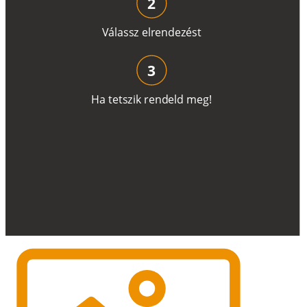
2
V
á
l
a
ss
z
e
l
r
e
n
d
e
z
é
s
t
3
H
a
t
e
t
s
z
i
k
r
e
n
d
el
d
m
e
g
!