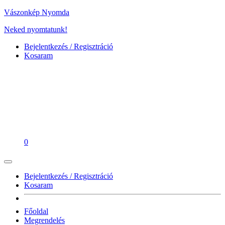
Vászonkép Nyomda
Neked nyomtatunk!
Bejelentkezés / Regisztráció
Kosaram
0
Bejelentkezés / Regisztráció
Kosaram
Főoldal
Megrendelés