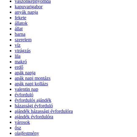
vászonképnyomda
kapuvarigabor
anyák napja
fekete
állatok
állat
barna
szerelem
víz
virágzás
lila
makró
erdő
apák napja
apák napi montázs
apák napi kollázs
valentin nap
évforduló
évfordulós ajándék
házassági évforduló
ajándék házassági évfordulóra
ajándék évfordulóra
városok
ősz
olajfestmény