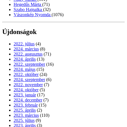
Hegedűs Márta
(71)
Szabo Hajnalka
(32)
Vászonkép Nyomda
(1076)
Újdonságok
2022. július
(4)
2024. március
(8)
2022. augusztus
(71)
2024. április
(13)
2022. szeptember
(16)
2024. május
(15)
2022. október
(24)
2024. szeptember
(6)
2022. november
(7)
2024. október
(5)
2023. január
(17)
2024. december
(7)
2023. február
(15)
2025. április
(2)
2023. március
(110)
2025. július
(9)
2023. április
(3)