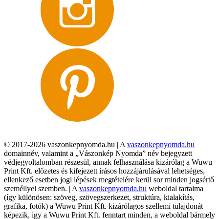
© 2017-2026 vaszonkepnyomda.hu | A
vaszonkepnyomda.hu
domainnév, valamint a „Vászonkép Nyomda” név bejegyzett
védjegyoltalomban részesül, annak felhasználása kizárólag a Wuwu
Print Kft. előzetes és kifejezett írásos hozzájárulásával lehetséges,
ellenkező esetben jogi lépések megtételére kerül sor minden jogsértő
személlyel szemben. | A
vaszonkepnyomda.hu
weboldal tartalma
(így különösen: szöveg, szövegszerkezet, struktúra, kialakítás,
grafika, fotók) a Wuwu Print Kft. kizárólagos szellemi tulajdonát
képezik, így a Wuwu Print Kft. fenntart minden, a weboldal bármely