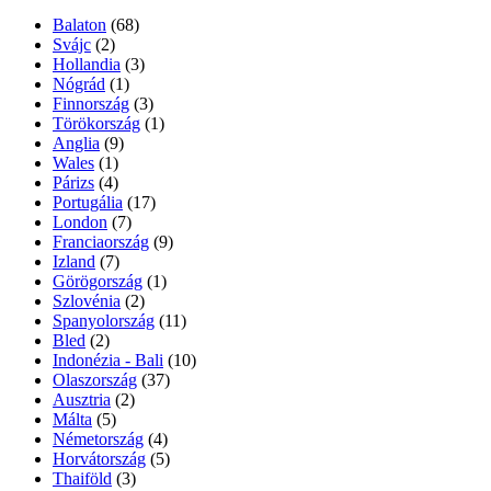
Balaton
(68)
Svájc
(2)
Hollandia
(3)
Nógrád
(1)
Finnország
(3)
Törökország
(1)
Anglia
(9)
Wales
(1)
Párizs
(4)
Portugália
(17)
London
(7)
Franciaország
(9)
Izland
(7)
Görögország
(1)
Szlovénia
(2)
Spanyolország
(11)
Bled
(2)
Indonézia - Bali
(10)
Olaszország
(37)
Ausztria
(2)
Málta
(5)
Németország
(4)
Horvátország
(5)
Thaiföld
(3)