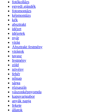
fotókollázs
egyedi ajándék
fotomontázs
képmontázs
kék
absztrakt
idézet
idézetek
nyár
virág
Absztrakt festmény
virágok
tavasz
festmény
zöld
növény
fehér
nőnap
sárga
rózsaszín
vászonképnyomda
kapuvarigabor
anyák napja
fekete
állatok