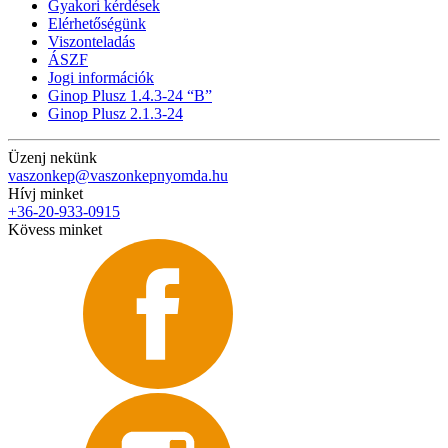
Gyakori kérdések
Elérhetőségünk
Viszonteladás
ÁSZF
Jogi információk
Ginop Plusz 1.4.3-24 “B”
Ginop Plusz 2.1.3-24
Üzenj nekünk
vaszonkep@vaszonkepnyomda.hu
Hívj minket
+36-20-933-0915
Kövess minket