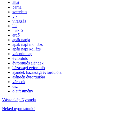
állat
barna
szerelem
víz
virágzás
lila
makró
erdő
apák napja
apák napi montázs
apák napi kollázs
valentin nap
évforduló
évfordulós ajándék
házassági évforduló
ajándék házassági évfordulóra
ajándék évfordulóra
városok
ősz
olajfestmény
Vászonkép Nyomda
Neked nyomtatunk!