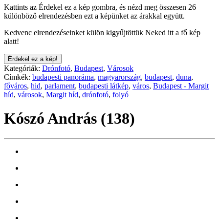
Kattints az Érdekel ez a kép gombra, és nézd meg összesen 26
különböző elrendezésben ezt a képünket az árakkal együtt.
Kedvenc elrendezéseinket külön kigyűjtöttük Neked itt a fő kép
alatt!
Érdekel ez a kép!
Kategóriák:
Drónfotó
,
Budapest
,
Városok
Címkék:
budapesti panoráma
,
magyarország
,
budapest
,
duna
,
főváros
,
hid
,
parlament
,
budapesti látkép
,
város
,
Budapest - Margit
híd
,
városok
,
Margit híd
,
drónfotó
,
folyó
Kószó András (138)