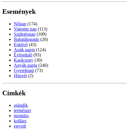
Események
Nőnap
(174)
Valentin nap
(113)
Születésnap
(109)
Babalátogatás
(20)
Esküvő
(43)
Apák napja
(124)
Évforduló
(93)
Karácsony
(30)
Anyák napja
(246)
Gyereknap
(73)
Húsvét
(2)
Címkék
ajándék
természet
montázs
kollázs
egyedi