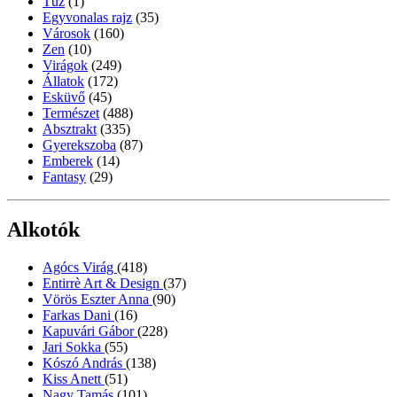
Tűz
(1)
Egyvonalas rajz
(35)
Városok
(160)
Zen
(10)
Virágok
(249)
Állatok
(172)
Esküvő
(45)
Természet
(488)
Absztrakt
(335)
Gyerekszoba
(87)
Emberek
(14)
Fantasy
(29)
Alkotók
Agócs Virág
(418)
Entirrè Art & Design
(37)
Vörös Eszter Anna
(90)
Farkas Dani
(16)
Kapuvári Gábor
(228)
Jari Sokka
(55)
Kószó András
(138)
Kiss Anett
(51)
Nagy Tamás
(101)