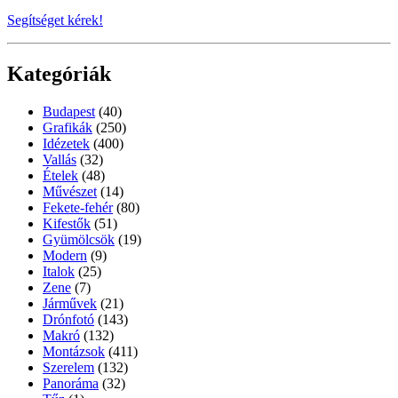
Segítséget kérek!
Kategóriák
Budapest
(40)
Grafikák
(250)
Idézetek
(400)
Vallás
(32)
Ételek
(48)
Művészet
(14)
Fekete-fehér
(80)
Kifestők
(51)
Gyümölcsök
(19)
Modern
(9)
Italok
(25)
Zene
(7)
Járművek
(21)
Drónfotó
(143)
Makró
(132)
Montázsok
(411)
Szerelem
(132)
Panoráma
(32)