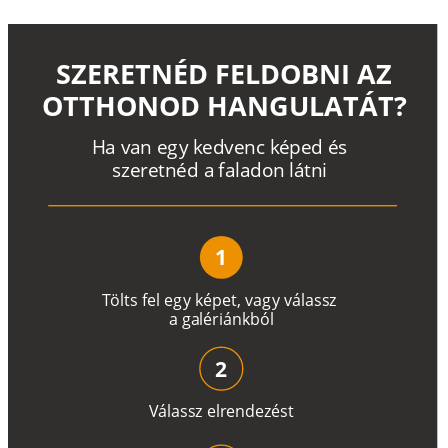
SZERETNÉD FELDOBNI AZ
OTTHONOD HANGULATÁT?
H
a
v
a
n
e
g
y
k
e
d
v
e
n
c
k
é
p
e
d
é
s
s
z
e
r
e
t
n
é
d a
f
a
l
a
d
o
n
l
á
t
n
i
1
T
ö
l
t
s
f
e
l
e
g
y
k
é
pe
t
,
v
a
g
y
v
á
l
a
ss
z
a
g
a
lé
r
i
án
k
b
ó
l
2
V
á
l
a
ss
z
e
l
r
e
n
d
e
z
é
s
t