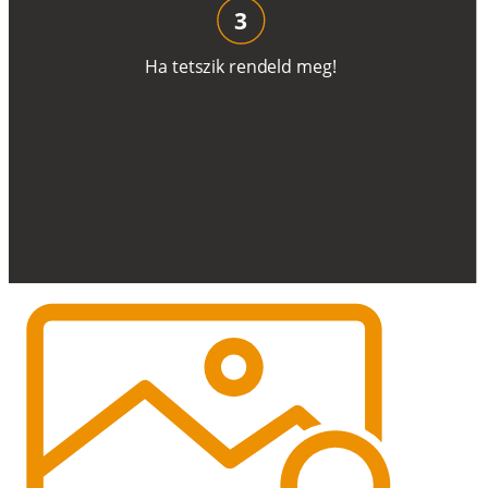
3
H
a
t
e
t
s
z
i
k
r
e
n
d
el
d
m
e
g
!