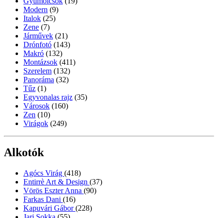
Gyümölcsök
(19)
Modern
(9)
Italok
(25)
Zene
(7)
Járművek
(21)
Drónfotó
(143)
Makró
(132)
Montázsok
(411)
Szerelem
(132)
Panoráma
(32)
Tűz
(1)
Egyvonalas rajz
(35)
Városok
(160)
Zen
(10)
Virágok
(249)
Alkotók
Agócs Virág
(418)
Entirrè Art & Design
(37)
Vörös Eszter Anna
(90)
Farkas Dani
(16)
Kapuvári Gábor
(228)
Jari Sokka
(55)