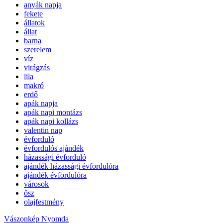
anyák napja
fekete
állatok
állat
barna
szerelem
víz
virágzás
lila
makró
erdő
apák napja
apák napi montázs
apák napi kollázs
valentin nap
évforduló
évfordulós ajándék
házassági évforduló
ajándék házassági évfordulóra
ajándék évfordulóra
városok
ősz
olajfestmény
Vászonkép Nyomda