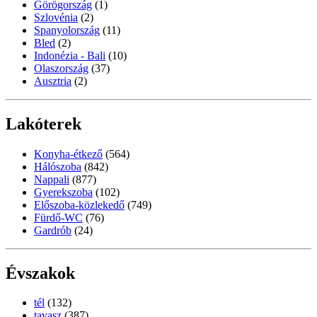
Görögország
(1)
Szlovénia
(2)
Spanyolország
(11)
Bled
(2)
Indonézia - Bali
(10)
Olaszország
(37)
Ausztria
(2)
Lakóterek
Konyha-étkező
(564)
Hálószoba
(842)
Nappali
(877)
Gyerekszoba
(102)
Előszoba-közlekedő
(749)
Fürdő-WC
(76)
Gardrób
(24)
Évszakok
tél
(132)
tavasz
(387)