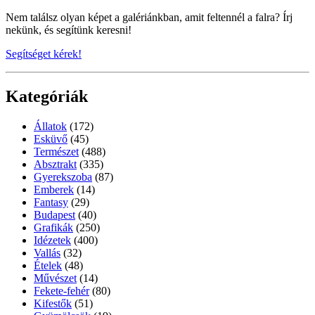
Nem találsz olyan képet a galériánkban, amit feltennél a falra? Írj
nekünk, és segítünk keresni!
Segítséget kérek!
Kategóriák
Állatok
(172)
Esküvő
(45)
Természet
(488)
Absztrakt
(335)
Gyerekszoba
(87)
Emberek
(14)
Fantasy
(29)
Budapest
(40)
Grafikák
(250)
Idézetek
(400)
Vallás
(32)
Ételek
(48)
Művészet
(14)
Fekete-fehér
(80)
Kifestők
(51)