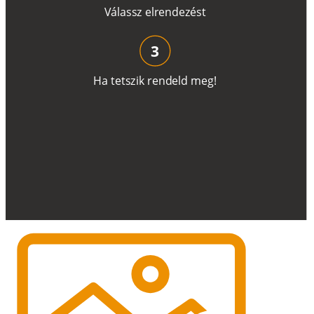
V
á
l
a
ss
z
e
l
r
e
n
d
e
z
é
s
t
3
H
a
t
e
t
s
z
i
k
r
e
n
d
el
d
m
e
g
!