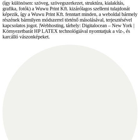
(így különösen: szöveg, szövegszerkezet, struktúra, kialakítás,
grafika, fotók) a Wuwu Print Kft. kizárólagos szellemi tulajdonát
képezik, így a Wuwu Print Kft. fenntart minden, a weboldal bármely
részének bármilyen módszerrel történő másolásával, terjesztésével
kapcsolatos jogot. |Webhosting, tárhely: Digitalocean – New York |
Környezetbarát HP LATEX technológiával nyomtatjuk a víz-, és
karcálló vászonképeket.