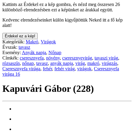
Kattints az Érdekel ez a kép gombra, és nézd meg összesen 26
különböző elrendezésben ezt a képünket az árakkal együtt.
Kedvenc elrendezéseinket külön kigyűjtöttük Neked itt a fő kép
alatt!
Érdekel ez a kép!
Kategóriák:
Makró
,
Virágok
Évszak:
tavasz
Esemény:
Anyák napja
,
Nőnap
Címkék:
cseresznyefa
,
növény
,
cseresznyevirág
,
tavaszi virág
,
rózsaszín
,
nőnap
,
tavasz
,
anyák napja
,
virág
,
makró
,
virágzás
,
Cseresznyefa virága
,
fehér
,
fehér virág
,
virágok
,
Cseresznyefa
virága 16
Kapuvári Gábor (228)