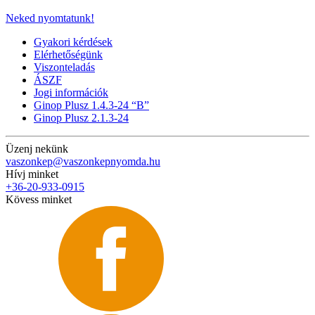
Neked nyomtatunk!
Gyakori kérdések
Elérhetőségünk
Viszonteladás
ÁSZF
Jogi információk
Ginop Plusz 1.4.3-24 “B”
Ginop Plusz 2.1.3-24
Üzenj nekünk
vaszonkep@vaszonkepnyomda.hu
Hívj minket
+36-20-933-0915
Kövess minket