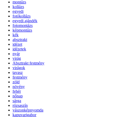
montázs
kollázs
egyedi
fotókollázs
egyedi ajándék
fotomontázs
képmontázs
kék
absztrakt
idézet
idézetek
nyár
virág
Absztrakt festmény
virágok
tavasz
festmény
zöld
növény
fehér
nőnap
sárga
rózsaszín
vászonképnyomda
kapuvarigabor