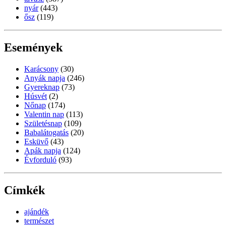
nyár
(443)
ősz
(119)
Események
Karácsony
(30)
Anyák napja
(246)
Gyereknap
(73)
Húsvét
(2)
Nőnap
(174)
Valentin nap
(113)
Születésnap
(109)
Babalátogatás
(20)
Esküvő
(43)
Apák napja
(124)
Évforduló
(93)
Címkék
ajándék
természet