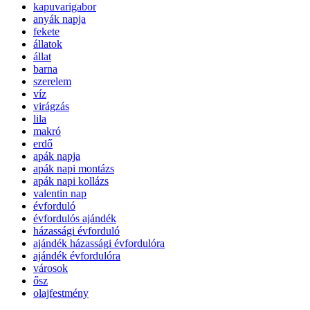
kapuvarigabor
anyák napja
fekete
állatok
állat
barna
szerelem
víz
virágzás
lila
makró
erdő
apák napja
apák napi montázs
apák napi kollázs
valentin nap
évforduló
évfordulós ajándék
házassági évforduló
ajándék házassági évfordulóra
ajándék évfordulóra
városok
ősz
olajfestmény