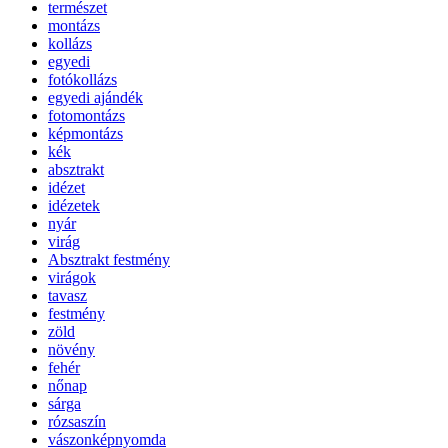
természet
montázs
kollázs
egyedi
fotókollázs
egyedi ajándék
fotomontázs
képmontázs
kék
absztrakt
idézet
idézetek
nyár
virág
Absztrakt festmény
virágok
tavasz
festmény
zöld
növény
fehér
nőnap
sárga
rózsaszín
vászonképnyomda