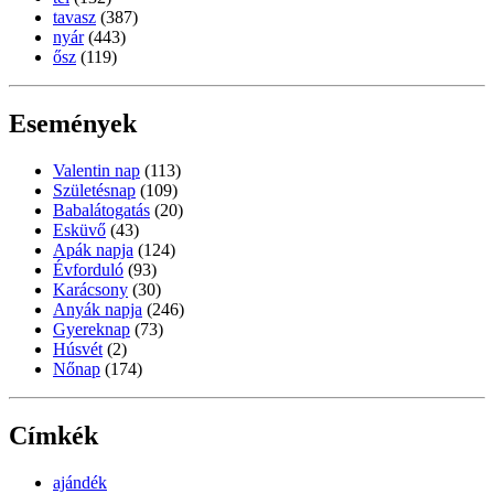
tavasz
(387)
nyár
(443)
ősz
(119)
Események
Valentin nap
(113)
Születésnap
(109)
Babalátogatás
(20)
Esküvő
(43)
Apák napja
(124)
Évforduló
(93)
Karácsony
(30)
Anyák napja
(246)
Gyereknap
(73)
Húsvét
(2)
Nőnap
(174)
Címkék
ajándék