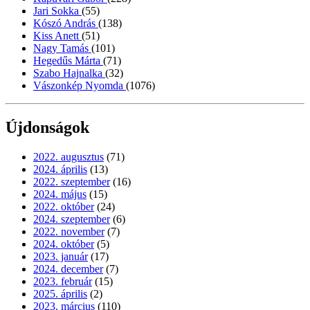
Jari Sokka
(55)
Kószó András
(138)
Kiss Anett
(51)
Nagy Tamás
(101)
Hegedűs Márta
(71)
Szabo Hajnalka
(32)
Vászonkép Nyomda
(1076)
Újdonságok
2022. augusztus
(71)
2024. április
(13)
2022. szeptember
(16)
2024. május
(15)
2022. október
(24)
2024. szeptember
(6)
2022. november
(7)
2024. október
(5)
2023. január
(17)
2024. december
(7)
2023. február
(15)
2025. április
(2)
2023. március
(110)