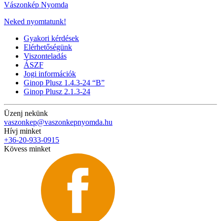
Vászonkép Nyomda
Neked nyomtatunk!
Gyakori kérdések
Elérhetőségünk
Viszonteladás
ÁSZF
Jogi információk
Ginop Plusz 1.4.3-24 “B”
Ginop Plusz 2.1.3-24
Üzenj nekünk
vaszonkep@vaszonkepnyomda.hu
Hívj minket
+36-20-933-0915
Kövess minket