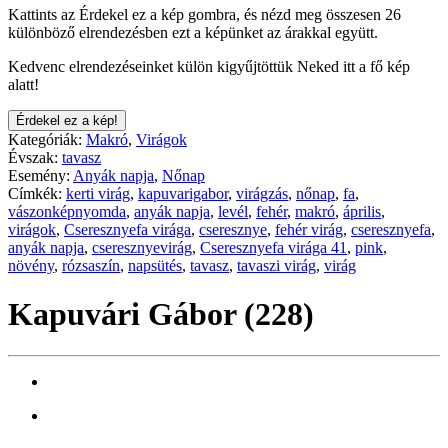
Kattints az Érdekel ez a kép gombra, és nézd meg összesen 26
különböző elrendezésben ezt a képünket az árakkal együtt.
Kedvenc elrendezéseinket külön kigyűjtöttük Neked itt a fő kép
alatt!
Érdekel ez a kép!
Kategóriák:
Makró
,
Virágok
Évszak:
tavasz
Esemény:
Anyák napja
,
Nőnap
Címkék:
kerti virág
,
kapuvarigabor
,
virágzás
,
nőnap
,
fa
,
vászonképnyomda
,
anyák napja
,
levél
,
fehér
,
makró
,
április
,
virágok
,
Cseresznyefa virága
,
cseresznye
,
fehér virág
,
cseresznyefa
,
anyák napja
,
cseresznyevirág
,
Cseresznyefa virága 41
,
pink
,
növény
,
rózsaszín
,
napsütés
,
tavasz
,
tavaszi virág
,
virág
Kapuvári Gábor (228)