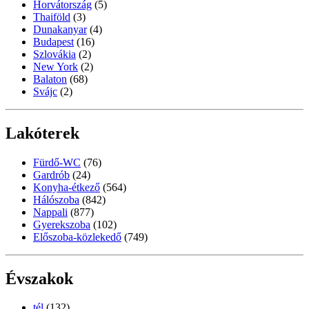
Horvátország
(5)
Thaiföld
(3)
Dunakanyar
(4)
Budapest
(16)
Szlovákia
(2)
New York
(2)
Balaton
(68)
Svájc
(2)
Lakóterek
Fürdő-WC
(76)
Gardrób
(24)
Konyha-étkező
(564)
Hálószoba
(842)
Nappali
(877)
Gyerekszoba
(102)
Előszoba-közlekedő
(749)
Évszakok
tél
(132)