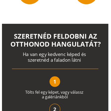
SZERETNÉD FELDOBNI AZ
OTTHONOD HANGULATÁT?
H
a
v
a
n
e
g
y
k
e
d
v
e
n
c
k
é
p
e
d
é
s
s
z
e
r
e
t
n
é
d a
f
a
l
a
d
o
n
l
á
t
n
i
1
T
ö
l
t
s
f
e
l
e
g
y
k
é
pe
t
,
v
a
g
y
v
á
l
a
ss
z
a
g
a
lé
r
i
án
k
b
ó
l
2