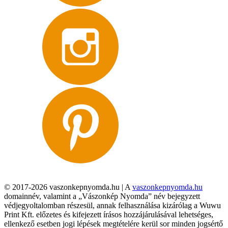
© 2017-2026 vaszonkepnyomda.hu | A
vaszonkepnyomda.hu
domainnév, valamint a „Vászonkép Nyomda” név bejegyzett
védjegyoltalomban részesül, annak felhasználása kizárólag a Wuwu
Print Kft. előzetes és kifejezett írásos hozzájárulásával lehetséges,
ellenkező esetben jogi lépések megtételére kerül sor minden jogsértő