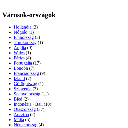
Városok-országok
Hollandia
(3)
Nógrád
(1)
Finnország
(3)
Törökország
(1)
Anglia
(9)
Wales
(1)
Párizs
(4)
Portugália
(17)
London
(7)
Franciaország
(9)
Izland
(7)
Görögország
(1)
Szlovénia
(2)
Spanyolország
(11)
Bled
(2)
Indonézia - Bali
(10)
Olaszország
(37)
Ausztria
(2)
Málta
(5)
Németország
(4)