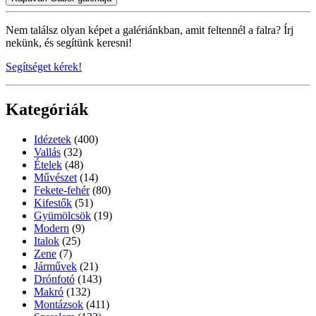
Nem találsz olyan képet a galériánkban, amit feltennél a falra? Írj
nekünk, és segítünk keresni!
Segítséget kérek!
Kategóriák
Idézetek
(400)
Vallás
(32)
Ételek
(48)
Művészet
(14)
Fekete-fehér
(80)
Kifestők
(51)
Gyümölcsök
(19)
Modern
(9)
Italok
(25)
Zene
(7)
Járművek
(21)
Drónfotó
(143)
Makró
(132)
Montázsok
(411)