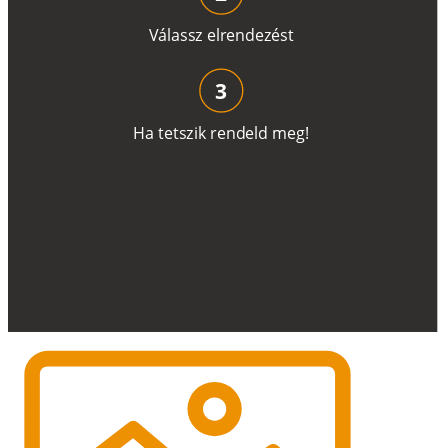
V
á
l
a
ss
z
e
l
r
e
n
d
e
z
é
s
t
3
H
a
t
e
t
s
z
i
k
r
e
n
d
el
d
m
e
g
!