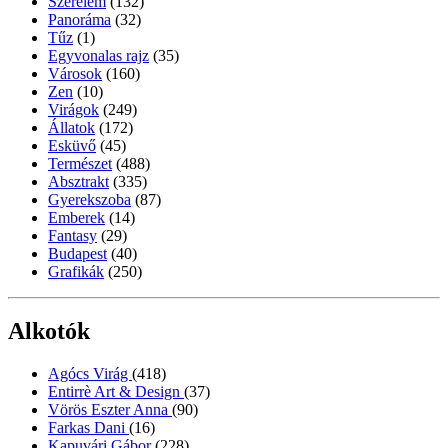
Szerelem
(132)
Panoráma
(32)
Tűz
(1)
Egyvonalas rajz
(35)
Városok
(160)
Zen
(10)
Virágok
(249)
Állatok
(172)
Esküvő
(45)
Természet
(488)
Absztrakt
(335)
Gyerekszoba
(87)
Emberek
(14)
Fantasy
(29)
Budapest
(40)
Grafikák
(250)
Alkotók
Agócs Virág
(418)
Entirrè Art & Design
(37)
Vörös Eszter Anna
(90)
Farkas Dani
(16)
Kapuvári Gábor
(228)