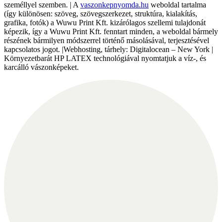
személlyel szemben. | A
vaszonkepnyomda.hu
weboldal tartalma
(így különösen: szöveg, szövegszerkezet, struktúra, kialakítás,
grafika, fotók) a Wuwu Print Kft. kizárólagos szellemi tulajdonát
képezik, így a Wuwu Print Kft. fenntart minden, a weboldal bármely
részének bármilyen módszerrel történő másolásával, terjesztésével
kapcsolatos jogot. |Webhosting, tárhely: Digitalocean – New York |
Környezetbarát HP LATEX technológiával nyomtatjuk a víz-, és
karcálló vászonképeket.