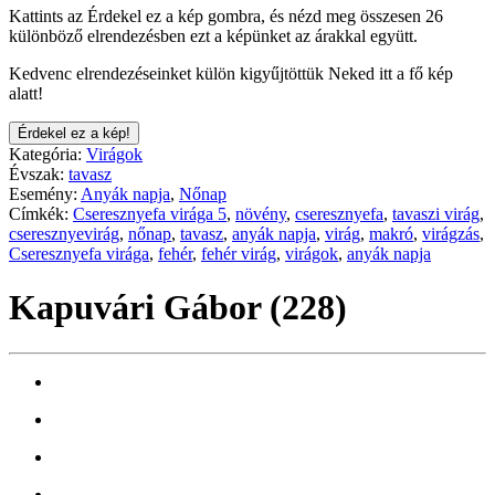
Kattints az Érdekel ez a kép gombra, és nézd meg összesen 26
különböző elrendezésben ezt a képünket az árakkal együtt.
Kedvenc elrendezéseinket külön kigyűjtöttük Neked itt a fő kép
alatt!
Érdekel ez a kép!
Kategória:
Virágok
Évszak:
tavasz
Esemény:
Anyák napja
,
Nőnap
Címkék:
Cseresznyefa virága 5
,
növény
,
cseresznyefa
,
tavaszi virág
,
cseresznyevirág
,
nőnap
,
tavasz
,
anyák napja
,
virág
,
makró
,
virágzás
,
Cseresznyefa virága
,
fehér
,
fehér virág
,
virágok
,
anyák napja
Kapuvári Gábor (228)