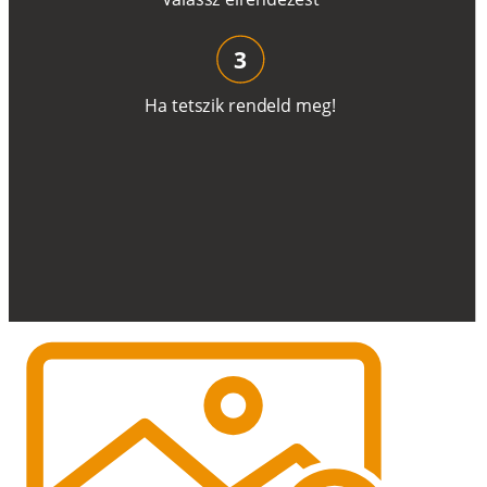
3
H
a
t
e
t
s
z
i
k
r
e
n
d
el
d
m
e
g
!