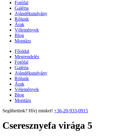
Fotófal
Galéria
Ajándékutalvány
Rólunk
Árak
Vélemények
Blog
Montázs
Főoldal
Megrendelés
Fotófal
Galéria
Ajándékutalvány
Rólunk
Árak
Vélemények
Blog
Montázs
Segíthetünk? Hívj minket!
+36-20-933-0915
Cseresznyefa virága 5