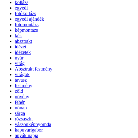
kollázs
egyedi
fotókollázs
egyedi ajándék
fotomontázs
képmontázs
kék
absztrakt
idézet
idézetek
nyár
virág
Absztrakt festmény
virágok
tavasz
festmény
zöld
növény
fehér
nőnap
sárga
rózsaszín
vászonképnyomda
kapuvarigabor
anyák napja