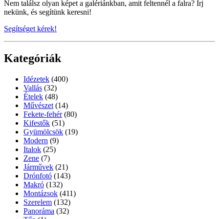
Nem találsz olyan képet a galériánkban, amit feltennél a falra? Írj
nekünk, és segítünk keresni!
Segítséget kérek!
Kategóriák
Idézetek
(400)
Vallás
(32)
Ételek
(48)
Művészet
(14)
Fekete-fehér
(80)
Kifestők
(51)
Gyümölcsök
(19)
Modern
(9)
Italok
(25)
Zene
(7)
Járművek
(21)
Drónfotó
(143)
Makró
(132)
Montázsok
(411)
Szerelem
(132)
Panoráma
(32)