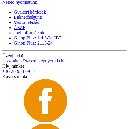
Neked nyomtatunk!
Gyakori kérdések
Elérhetőségünk
Viszonteladás
ÁSZF
Jogi információk
Ginop Plusz 1.4.3-24 “B”
Ginop Plusz 2.1.3-24
Üzenj nekünk
vaszonkep@vaszonkepnyomda.hu
Hívj minket
+36-20-933-0915
Kövess minket