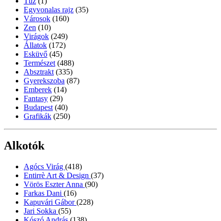
Tűz
(1)
Egyvonalas rajz
(35)
Városok
(160)
Zen
(10)
Virágok
(249)
Állatok
(172)
Esküvő
(45)
Természet
(488)
Absztrakt
(335)
Gyerekszoba
(87)
Emberek
(14)
Fantasy
(29)
Budapest
(40)
Grafikák
(250)
Alkotók
Agócs Virág
(418)
Entirrè Art & Design
(37)
Vörös Eszter Anna
(90)
Farkas Dani
(16)
Kapuvári Gábor
(228)
Jari Sokka
(55)
Kószó András
(138)