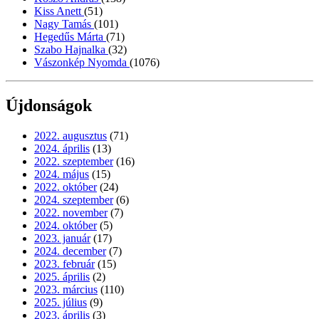
Kiss Anett
(51)
Nagy Tamás
(101)
Hegedűs Márta
(71)
Szabo Hajnalka
(32)
Vászonkép Nyomda
(1076)
Újdonságok
2022. augusztus
(71)
2024. április
(13)
2022. szeptember
(16)
2024. május
(15)
2022. október
(24)
2024. szeptember
(6)
2022. november
(7)
2024. október
(5)
2023. január
(17)
2024. december
(7)
2023. február
(15)
2025. április
(2)
2023. március
(110)
2025. július
(9)
2023. április
(3)