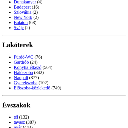
Dunakanyar
(4)
Budapest
(16)
Szlovákia
(2)
New York
(2)
Balaton
(68)
Svájc
(2)
Lakóterek
Fürdő-WC
(76)
Gardrób
(24)
Konyha-étkező
(564)
Hálószoba
(842)
Nappali
(877)
Gyerekszoba
(102)
Előszoba-közlekedő
(749)
Évszakok
tél
(132)
tavasz
(387)
nyár
(443)