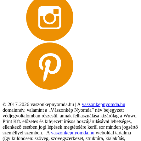
© 2017-2026 vaszonkepnyomda.hu | A
vaszonkepnyomda.hu
domainnév, valamint a „Vászonkép Nyomda” név bejegyzett
védjegyoltalomban részesül, annak felhasználása kizárólag a Wuwu
Print Kft. előzetes és kifejezett írásos hozzájárulásával lehetséges,
ellenkező esetben jogi lépések megtételére kerül sor minden jogsértő
személlyel szemben. | A
vaszonkepnyomda.hu
weboldal tartalma
(így különösen: szöveg, szövegszerkezet, struktúra, kialakítás,