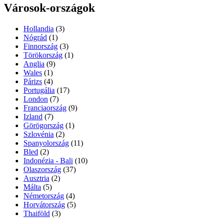
Városok-országok
Hollandia
(3)
Nógrád
(1)
Finnország
(3)
Törökország
(1)
Anglia
(9)
Wales
(1)
Párizs
(4)
Portugália
(17)
London
(7)
Franciaország
(9)
Izland
(7)
Görögország
(1)
Szlovénia
(2)
Spanyolország
(11)
Bled
(2)
Indonézia - Bali
(10)
Olaszország
(37)
Ausztria
(2)
Málta
(5)
Németország
(4)
Horvátország
(5)
Thaiföld
(3)