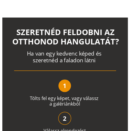
SZERETNÉD FELDOBNI AZ
OTTHONOD HANGULATÁT?
H
a
v
a
n
e
g
y
k
e
d
v
e
n
c
k
é
p
e
d
é
s
s
z
e
r
e
t
n
é
d a
f
a
l
a
d
o
n
l
á
t
n
i
1
T
ö
l
t
s
f
e
l
e
g
y
k
é
pe
t
,
v
a
g
y
v
á
l
a
ss
z
a
g
a
lé
r
i
án
k
b
ó
l
2
V
á
l
a
ss
z
e
l
r
e
n
d
e
z
é
s
t