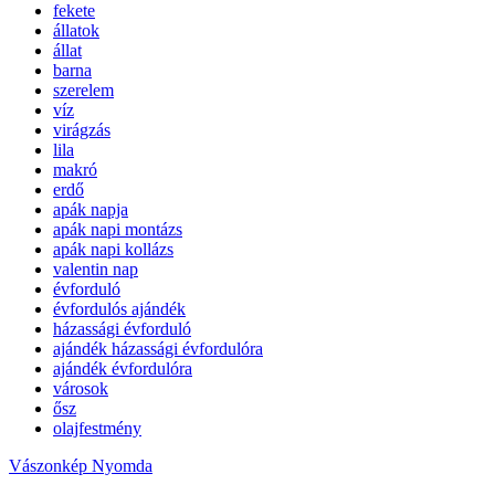
fekete
állatok
állat
barna
szerelem
víz
virágzás
lila
makró
erdő
apák napja
apák napi montázs
apák napi kollázs
valentin nap
évforduló
évfordulós ajándék
házassági évforduló
ajándék házassági évfordulóra
ajándék évfordulóra
városok
ősz
olajfestmény
Vászonkép Nyomda