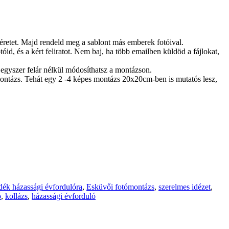
méretet. Majd rendeld meg a sablont más emberek fotóival.
id, és a kért feliratot. Nem baj, ha több emailben küldöd a fájlokat,
egyszer felár nélkül módosíthatsz a montázson.
ontázs. Tehát egy 2 -4 képes montázs 20x20cm-ben is mutatós lesz,
dék házassági évfordulóra
,
Esküvői fotómontázs
,
szerelmes idézet
,
ó
,
kollázs
,
házassági évforduló