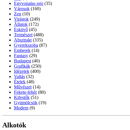
Egyvonalas rajz
(35)
Városok
(160)
Zen
(10)
Virágok
(249)
Állatok
(172)
Esküvő
(45)
Természet
(488)
Absztrakt
(335)
Gyerekszoba
(87)
Emberek
(14)
Fantasy
(29)
Budapest
(40)
Grafikák
(250)
Idézetek
(400)
Vallás
(32)
Ételek
(48)
Művészet
(14)
Fekete-fehér
(80)
Kifestők
(51)
Gyümölcsök
(19)
Modern
(9)
Alkotók