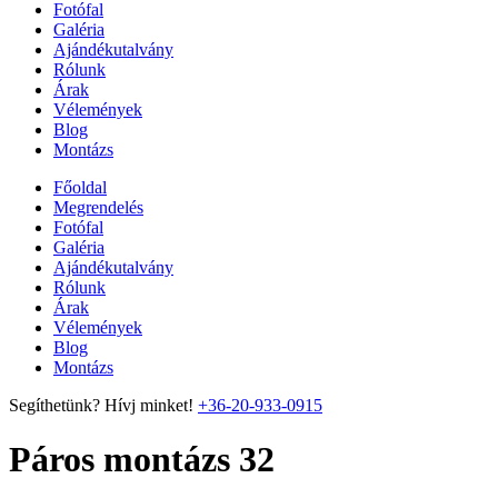
Fotófal
Galéria
Ajándékutalvány
Rólunk
Árak
Vélemények
Blog
Montázs
Főoldal
Megrendelés
Fotófal
Galéria
Ajándékutalvány
Rólunk
Árak
Vélemények
Blog
Montázs
Segíthetünk? Hívj minket!
+36-20-933-0915
Páros montázs 32