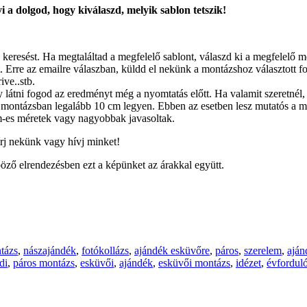
 a dolgod, hogy kiválaszd, melyik sablon tetszik!
 keresést. Ha megtaláltad a megfelelő sablont, válaszd ki a megfelelő 
 Erre az emailre válaszban, küldd el nekünk a montázshoz választott fotó
ive..stb.
látni fogod az eredményt még a nyomtatás előtt. Ha valamit szeretnél, 
montázsban legalább 10 cm legyen. Ebben az esetben lesz mutatós a m
-es méretek vagy nagyobbak javasoltak.
írj nekünk vagy hívj minket!
öző elrendezésben ezt a képünket az árakkal együtt.
tázs
,
nászajándék
,
fotókollázs
,
ajándék esküvőre
,
páros
,
szerelem
,
aján
di
,
páros montázs
,
esküvői
,
ajándék
,
esküvői montázs
,
idézet
,
évfordul