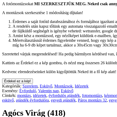
A fotómontázsokat
MI SZERKESZTJÜK MEG.
Neked csak annyi
A montázsok szerkesztése 1 módosításig díjtalan!
Érdemes a saját fotóid darabszámához és formájához igazítani a
A rendelés után kapsz tőlünk egy automata visszaigazoló emailt.
de fájlküldő segítségét is igénybe veheted: wetransfer, google dr
Amint kész a montázsod, egy nézőképet küldünk e-mailben, így 
Méretválasztásnál érdemes figyelembe venned, hogy egy kép a 
míg ha 6-9 db képet tartalmaz, akkor a 30x45cm vagy 30x30cm
Szeretettel várjuk megrendelésed! Ha pedig bármilyen kérdésed van, 
Kattints az Érdekel ez a kép gombra, és nézd meg összesen 26 különb
Kedvenc elrendezéseinket külön kigyűjtöttük Neked itt a fő kép alatt!
Érdekel ez a kép!
Kategóriák:
Szerelem
,
Esküvő
,
Montázsok
,
Idézetek
Esemény:
Évforduló
,
Valentin nap
,
Esküvő
Címkék:
montázs
,
idézetek
,
évfordulós ajándék
,
fotomontázs
,
képmon
esküvő
,
ajándék évfordulóra
,
egyedi ajándék
,
Páros montázs 32
,
egye
Agócs Virág (418)