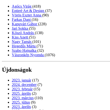
Agócs Virág
(418)
Entirrè Art & Design
(37)
Vörös Eszter Anna
(90)
Farkas Dani
(16)
Kapuvári Gábor
(228)
Jari Sokka
(55)
Kószó András
(138)
Kiss Anett
(51)
Nagy Tamás
(101)
Hegedűs Márta
(71)
Szabo Hajnalka
(32)
Vászonkép Nyomda
(1076)
Újdonságok
2023. január
(17)
2024. december
(7)
2023. február
(15)
2025. április
(2)
2023. március
(110)
2025. július
(9)
2023. április
(3)