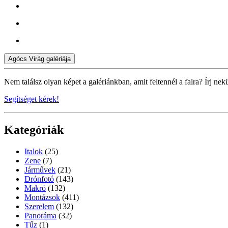
Agócs Virág galériája
Nem találsz olyan képet a galériánkban, amit feltennél a falra? Írj nek
Segítséget kérek!
Kategóriák
Italok
(25)
Zene
(7)
Járművek
(21)
Drónfotó
(143)
Makró
(132)
Montázsok
(411)
Szerelem
(132)
Panoráma
(32)
Tűz
(1)