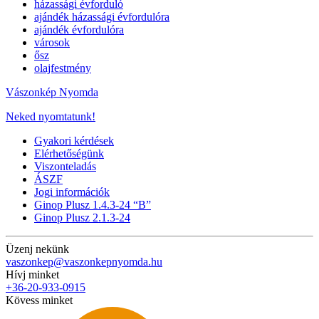
házassági évforduló
ajándék házassági évfordulóra
ajándék évfordulóra
városok
ősz
olajfestmény
Vászonkép Nyomda
Neked nyomtatunk!
Gyakori kérdések
Elérhetőségünk
Viszonteladás
ÁSZF
Jogi információk
Ginop Plusz 1.4.3-24 “B”
Ginop Plusz 2.1.3-24
Üzenj nekünk
vaszonkep@vaszonkepnyomda.hu
Hívj minket
+36-20-933-0915
Kövess minket