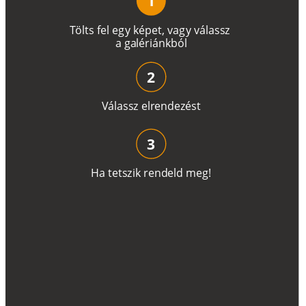
1
T
ö
l
t
s
f
e
l
e
g
y
k
é
pe
t
,
v
a
g
y
v
á
l
a
ss
z
a
g
a
lé
r
i
án
k
b
ó
l
2
V
á
l
a
ss
z
e
l
r
e
n
d
e
z
é
s
t
3
H
a
t
e
t
s
z
i
k
r
e
n
d
el
d
m
e
g
!