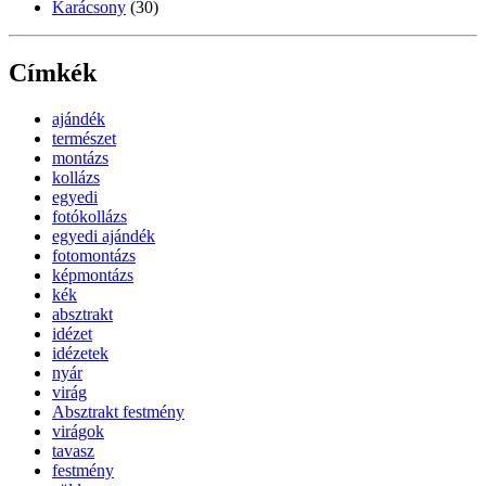
Karácsony
(30)
Címkék
ajándék
természet
montázs
kollázs
egyedi
fotókollázs
egyedi ajándék
fotomontázs
képmontázs
kék
absztrakt
idézet
idézetek
nyár
virág
Absztrakt festmény
virágok
tavasz
festmény