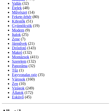
Vallás
(32)
Ételek
(48)
Művészet
(14)
Fekete-fehér
(80)
Kifestők
(51)
Gyümölcsök
(19)
Modern
(9)
Italok
(25)
Zene
(7)
Járművek
(21)
Drónfotó
(143)
Makró
(132)
Montázsok
(411)
Szerelem
(132)
Panoráma
(32)
Tűz
(1)
Egyvonalas rajz
(35)
Városok
(160)
Zen
(10)
Virágok
(249)
Állatok
(172)
Esküvő
(45)