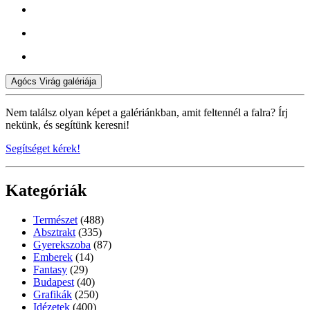
Agócs Virág galériája
Nem találsz olyan képet a galériánkban, amit feltennél a falra? Írj
nekünk, és segítünk keresni!
Segítséget kérek!
Kategóriák
Természet
(488)
Absztrakt
(335)
Gyerekszoba
(87)
Emberek
(14)
Fantasy
(29)
Budapest
(40)
Grafikák
(250)
Idézetek
(400)