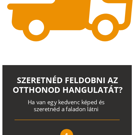
SZERETNÉD FELDOBNI AZ
OTTHONOD HANGULATÁT?
H
a
v
a
n
e
g
y
k
e
d
v
e
n
c
k
é
p
e
d
é
s
s
z
e
r
e
t
n
é
d a
f
a
l
a
d
o
n
l
á
t
n
i