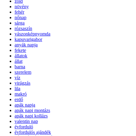
zöld
növény
fehér
nőnap
sárga
rózsaszín
vászonképnyomda
kapuvarigabor
anyák napja
fekete
állatok
állat
barna
szerelem
víz
virágzás
lila
makró
erdő
apák napja
apák napi montázs
apák napi kollázs
valentin nap
évforduló
évfordulós ajándék