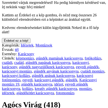
Szeretettel várjuk megrendelésed! Ha pedig bármilyen kérdésed van,
írj nekünk vagy hívj minket!
Kattints az Érdekel ez a kép gombra, és nézd meg összesen 26
különböző elrendezésben ezt a képünket az árakkal együtt.
Kedvenc elrendezéseinket külön kigyűjtöttük Neked itt a fő kép
alatt!
Érdekel ez a kép!
Kategóriák:
Idézetek
,
Montázsok
Évszak:
tél
Esemény:
Karácsony
Címkék:
képmontázs
,
ajándék mamának karácsonyra
,
fotókollázs
,
családi
,
család
,
ajándék papának karácsonyra
,
karácsonyi
,
karácsony
,
ajándék nagyszülőknek karácsonyra
,
egyedi ajándék
,
karácsonyi montázs
,
ajándék anyának karácsonyra
,
családi montázs
,
karácsonyi kollázs
,
ajándék apának karácsonyra
,
karácsonyi
fotómontázs
,
egyedi
,
karácsonyi ajándék
,
ajándék
,
Karácsonyi
montázs 19
,
ajándék karácsonyra
,
idézet
,
egyedi ajándék
karácsonyra
,
kollázs
,
kreatív ajándék karácsonyra
,
montázs
,
idézetek
,
ajándékötlet karácsonyra
,
fotomontázs
Agócs Virág (418)