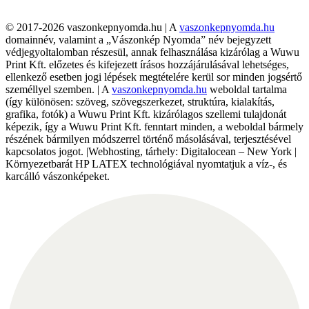
© 2017-2026 vaszonkepnyomda.hu | A
vaszonkepnyomda.hu
domainnév, valamint a „Vászonkép Nyomda” név bejegyzett
védjegyoltalomban részesül, annak felhasználása kizárólag a Wuwu
Print Kft. előzetes és kifejezett írásos hozzájárulásával lehetséges,
ellenkező esetben jogi lépések megtételére kerül sor minden jogsértő
személlyel szemben. | A
vaszonkepnyomda.hu
weboldal tartalma
(így különösen: szöveg, szövegszerkezet, struktúra, kialakítás,
grafika, fotók) a Wuwu Print Kft. kizárólagos szellemi tulajdonát
képezik, így a Wuwu Print Kft. fenntart minden, a weboldal bármely
részének bármilyen módszerrel történő másolásával, terjesztésével
kapcsolatos jogot. |Webhosting, tárhely: Digitalocean – New York |
Környezetbarát HP LATEX technológiával nyomtatjuk a víz-, és
karcálló vászonképeket.