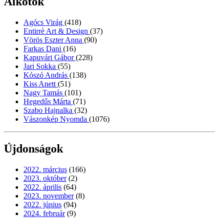
Alkotók
Agócs Virág
(418)
Entirrè Art & Design
(37)
Vörös Eszter Anna
(90)
Farkas Dani
(16)
Kapuvári Gábor
(228)
Jari Sokka
(55)
Kószó András
(138)
Kiss Anett
(51)
Nagy Tamás
(101)
Hegedűs Márta
(71)
Szabo Hajnalka
(32)
Vászonkép Nyomda
(1076)
Újdonságok
2022. március
(166)
2023. október
(2)
2022. április
(64)
2023. november
(8)
2022. június
(94)
2024. február
(9)