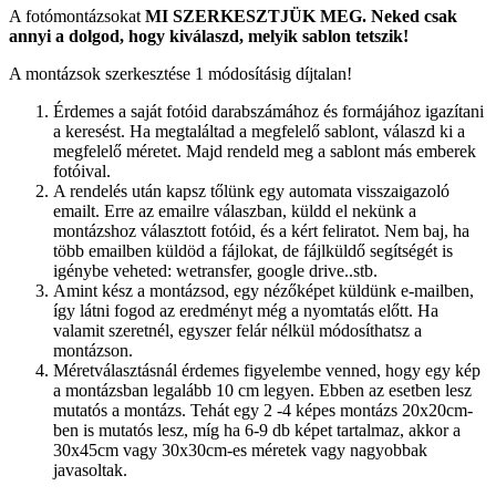
A fotómontázsokat
MI SZERKESZTJÜK MEG.
Neked csak
annyi a dolgod, hogy kiválaszd, melyik sablon tetszik!
A montázsok szerkesztése 1 módosításig díjtalan!
Érdemes a saját fotóid darabszámához és formájához igazítani
a keresést. Ha megtaláltad a megfelelő sablont, válaszd ki a
megfelelő méretet. Majd rendeld meg a sablont más emberek
fotóival.
A rendelés után kapsz tőlünk egy automata visszaigazoló
emailt. Erre az emailre válaszban, küldd el nekünk a
montázshoz választott fotóid, és a kért feliratot. Nem baj, ha
több emailben küldöd a fájlokat, de fájlküldő segítségét is
igénybe veheted: wetransfer, google drive..stb.
Amint kész a montázsod, egy nézőképet küldünk e-mailben,
így látni fogod az eredményt még a nyomtatás előtt. Ha
valamit szeretnél, egyszer felár nélkül módosíthatsz a
montázson.
Méretválasztásnál érdemes figyelembe venned, hogy egy kép
a montázsban legalább 10 cm legyen. Ebben az esetben lesz
mutatós a montázs. Tehát egy 2 -4 képes montázs 20x20cm-
ben is mutatós lesz, míg ha 6-9 db képet tartalmaz, akkor a
30x45cm vagy 30x30cm-es méretek vagy nagyobbak
javasoltak.