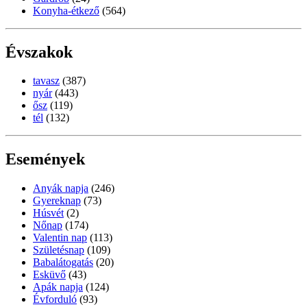
Konyha-étkező
(564)
Évszakok
tavasz
(387)
nyár
(443)
ősz
(119)
tél
(132)
Események
Anyák napja
(246)
Gyereknap
(73)
Húsvét
(2)
Nőnap
(174)
Valentin nap
(113)
Születésnap
(109)
Babalátogatás
(20)
Esküvő
(43)
Apák napja
(124)
Évforduló
(93)