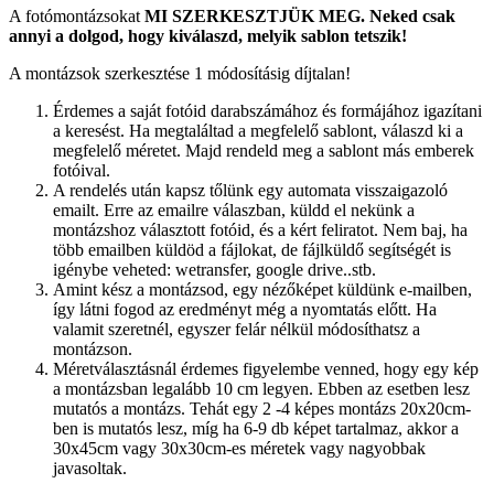
A fotómontázsokat
MI SZERKESZTJÜK MEG.
Neked csak
annyi a dolgod, hogy kiválaszd, melyik sablon tetszik!
A montázsok szerkesztése 1 módosításig díjtalan!
Érdemes a saját fotóid darabszámához és formájához igazítani
a keresést. Ha megtaláltad a megfelelő sablont, válaszd ki a
megfelelő méretet. Majd rendeld meg a sablont más emberek
fotóival.
A rendelés után kapsz tőlünk egy automata visszaigazoló
emailt. Erre az emailre válaszban, küldd el nekünk a
montázshoz választott fotóid, és a kért feliratot. Nem baj, ha
több emailben küldöd a fájlokat, de fájlküldő segítségét is
igénybe veheted: wetransfer, google drive..stb.
Amint kész a montázsod, egy nézőképet küldünk e-mailben,
így látni fogod az eredményt még a nyomtatás előtt. Ha
valamit szeretnél, egyszer felár nélkül módosíthatsz a
montázson.
Méretválasztásnál érdemes figyelembe venned, hogy egy kép
a montázsban legalább 10 cm legyen. Ebben az esetben lesz
mutatós a montázs. Tehát egy 2 -4 képes montázs 20x20cm-
ben is mutatós lesz, míg ha 6-9 db képet tartalmaz, akkor a
30x45cm vagy 30x30cm-es méretek vagy nagyobbak
javasoltak.