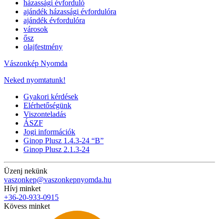
házassági évforduló
ajándék házassági évfordulóra
ajándék évfordulóra
városok
ősz
olajfestmény
Vászonkép Nyomda
Neked nyomtatunk!
Gyakori kérdések
Elérhetőségünk
Viszonteladás
ÁSZF
Jogi információk
Ginop Plusz 1.4.3-24 “B”
Ginop Plusz 2.1.3-24
Üzenj nekünk
vaszonkep@vaszonkepnyomda.hu
Hívj minket
+36-20-933-0915
Kövess minket