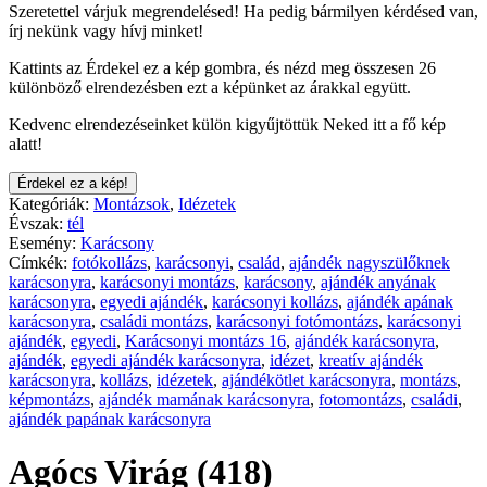
Szeretettel várjuk megrendelésed! Ha pedig bármilyen kérdésed van,
írj nekünk vagy hívj minket!
Kattints az Érdekel ez a kép gombra, és nézd meg összesen 26
különböző elrendezésben ezt a képünket az árakkal együtt.
Kedvenc elrendezéseinket külön kigyűjtöttük Neked itt a fő kép
alatt!
Érdekel ez a kép!
Kategóriák:
Montázsok
,
Idézetek
Évszak:
tél
Esemény:
Karácsony
Címkék:
fotókollázs
,
karácsonyi
,
család
,
ajándék nagyszülőknek
karácsonyra
,
karácsonyi montázs
,
karácsony
,
ajándék anyának
karácsonyra
,
egyedi ajándék
,
karácsonyi kollázs
,
ajándék apának
karácsonyra
,
családi montázs
,
karácsonyi fotómontázs
,
karácsonyi
ajándék
,
egyedi
,
Karácsonyi montázs 16
,
ajándék karácsonyra
,
ajándék
,
egyedi ajándék karácsonyra
,
idézet
,
kreatív ajándék
karácsonyra
,
kollázs
,
idézetek
,
ajándékötlet karácsonyra
,
montázs
,
képmontázs
,
ajándék mamának karácsonyra
,
fotomontázs
,
családi
,
ajándék papának karácsonyra
Agócs Virág (418)