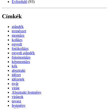
Évforduló
(93)
Címkék
ajándék
természet
montázs
kollázs
egyedi
fotókollázs
egyedi ajándék
fotomontázs
képmontázs
kék
absztrakt
idézet
idézetek
nyár
virág
Absztrakt festmény
virágok
tavasz
festmény