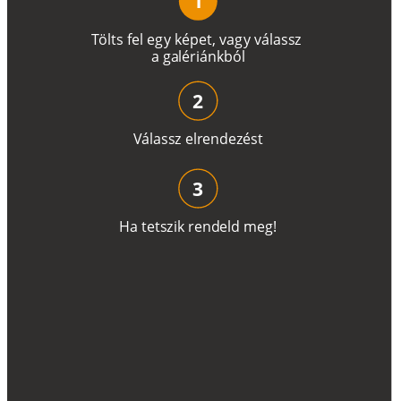
1
T
ö
l
t
s
f
e
l
e
g
y
k
é
pe
t
,
v
a
g
y
v
á
l
a
ss
z
a
g
a
lé
r
i
án
k
b
ó
l
2
V
á
l
a
ss
z
e
l
r
e
n
d
e
z
é
s
t
3
H
a
t
e
t
s
z
i
k
r
e
n
d
el
d
m
e
g
!