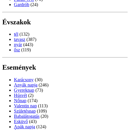
Gardrób
(24)
Évszakok
tél
(132)
tavasz
(387)
nyár
(443)
ősz
(119)
Események
Karácsony
(30)
Anyák napja
(246)
Gyereknap
(73)
Húsvét
(2)
Nőnap
(174)
Valentin nap
(113)
Születésnap
(109)
Babalátogatás
(20)
Esküvő
(43)
Apák napja
(124)