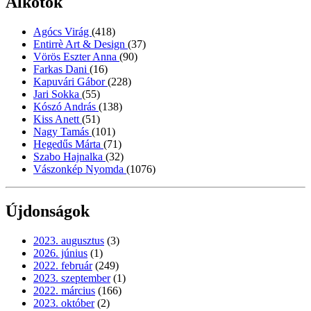
Alkotók
Agócs Virág
(418)
Entirrè Art & Design
(37)
Vörös Eszter Anna
(90)
Farkas Dani
(16)
Kapuvári Gábor
(228)
Jari Sokka
(55)
Kószó András
(138)
Kiss Anett
(51)
Nagy Tamás
(101)
Hegedűs Márta
(71)
Szabo Hajnalka
(32)
Vászonkép Nyomda
(1076)
Újdonságok
2023. augusztus
(3)
2026. június
(1)
2022. február
(249)
2023. szeptember
(1)
2022. március
(166)
2023. október
(2)