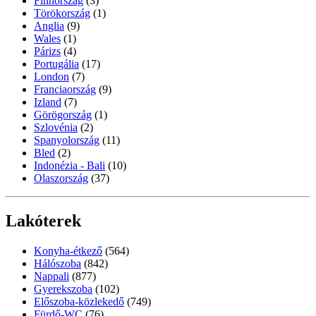
Finnország
(3)
Törökország
(1)
Anglia
(9)
Wales
(1)
Párizs
(4)
Portugália
(17)
London
(7)
Franciaország
(9)
Izland
(7)
Görögország
(1)
Szlovénia
(2)
Spanyolország
(11)
Bled
(2)
Indonézia - Bali
(10)
Olaszország
(37)
Lakóterek
Konyha-étkező
(564)
Hálószoba
(842)
Nappali
(877)
Gyerekszoba
(102)
Előszoba-közlekedő
(749)
Fürdő-WC
(76)