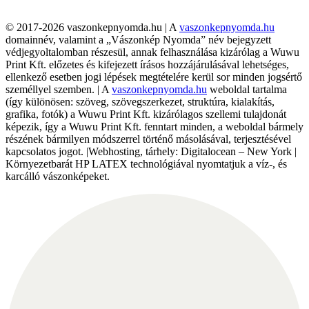
© 2017-2026 vaszonkepnyomda.hu | A
vaszonkepnyomda.hu
domainnév, valamint a „Vászonkép Nyomda” név bejegyzett
védjegyoltalomban részesül, annak felhasználása kizárólag a Wuwu
Print Kft. előzetes és kifejezett írásos hozzájárulásával lehetséges,
ellenkező esetben jogi lépések megtételére kerül sor minden jogsértő
személlyel szemben. | A
vaszonkepnyomda.hu
weboldal tartalma
(így különösen: szöveg, szövegszerkezet, struktúra, kialakítás,
grafika, fotók) a Wuwu Print Kft. kizárólagos szellemi tulajdonát
képezik, így a Wuwu Print Kft. fenntart minden, a weboldal bármely
részének bármilyen módszerrel történő másolásával, terjesztésével
kapcsolatos jogot. |Webhosting, tárhely: Digitalocean – New York |
Környezetbarát HP LATEX technológiával nyomtatjuk a víz-, és
karcálló vászonképeket.