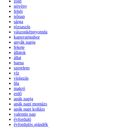
zöld
növény
fehér
nőnap
sárga
rózsaszín
vászonképnyomda
kapuvarigabor
anyák napja
fekete
állatok
állat
barna
szerelem
víz
virágzás
lila
makró
erdő
apák napja
apák napi montázs
apák napi kollázs
valentin nap
évforduló
évfordulós ajándék