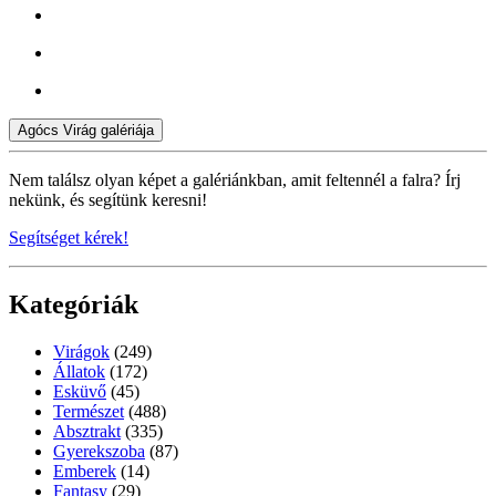
Agócs Virág galériája
Nem találsz olyan képet a galériánkban, amit feltennél a falra? Írj
nekünk, és segítünk keresni!
Segítséget kérek!
Kategóriák
Virágok
(249)
Állatok
(172)
Esküvő
(45)
Természet
(488)
Absztrakt
(335)
Gyerekszoba
(87)
Emberek
(14)
Fantasy
(29)