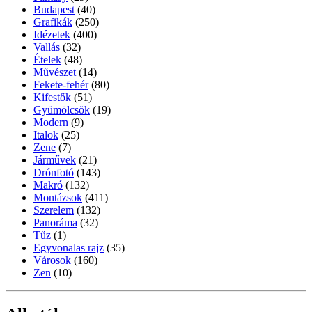
Budapest
(40)
Grafikák
(250)
Idézetek
(400)
Vallás
(32)
Ételek
(48)
Művészet
(14)
Fekete-fehér
(80)
Kifestők
(51)
Gyümölcsök
(19)
Modern
(9)
Italok
(25)
Zene
(7)
Járművek
(21)
Drónfotó
(143)
Makró
(132)
Montázsok
(411)
Szerelem
(132)
Panoráma
(32)
Tűz
(1)
Egyvonalas rajz
(35)
Városok
(160)
Zen
(10)