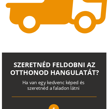
SZERETNÉD FELDOBNI AZ
OTTHONOD HANGULATÁT?
H
a
v
a
n
e
g
y
k
e
d
v
e
n
c
k
é
p
e
d
é
s
s
z
e
r
e
t
n
é
d a
f
a
l
a
d
o
n
l
á
t
n
i