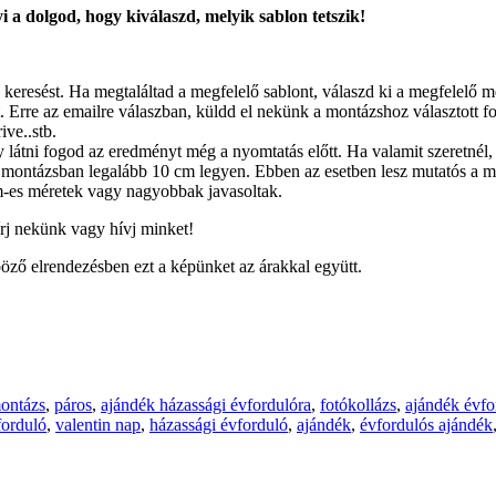
 a dolgod, hogy kiválaszd, melyik sablon tetszik!
 keresést. Ha megtaláltad a megfelelő sablont, válaszd ki a megfelelő 
 Erre az emailre válaszban, küldd el nekünk a montázshoz választott fotó
ive..stb.
látni fogod az eredményt még a nyomtatás előtt. Ha valamit szeretnél, 
montázsban legalább 10 cm legyen. Ebben az esetben lesz mutatós a m
-es méretek vagy nagyobbak javasoltak.
írj nekünk vagy hívj minket!
öző elrendezésben ezt a képünket az árakkal együtt.
ontázs
,
páros
,
ajándék házassági évfordulóra
,
fotókollázs
,
ajándék évfo
forduló
,
valentin nap
,
házassági évforduló
,
ajándék
,
évfordulós ajándék