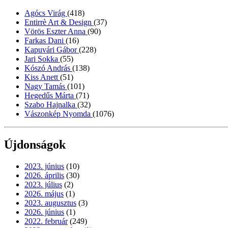
Agócs Virág
(418)
Entirrè Art & Design
(37)
Vörös Eszter Anna
(90)
Farkas Dani
(16)
Kapuvári Gábor
(228)
Jari Sokka
(55)
Kószó András
(138)
Kiss Anett
(51)
Nagy Tamás
(101)
Hegedűs Márta
(71)
Szabo Hajnalka
(32)
Vászonkép Nyomda
(1076)
Újdonságok
2023. június
(10)
2026. április
(30)
2023. július
(2)
2026. május
(1)
2023. augusztus
(3)
2026. június
(1)
2022. február
(249)