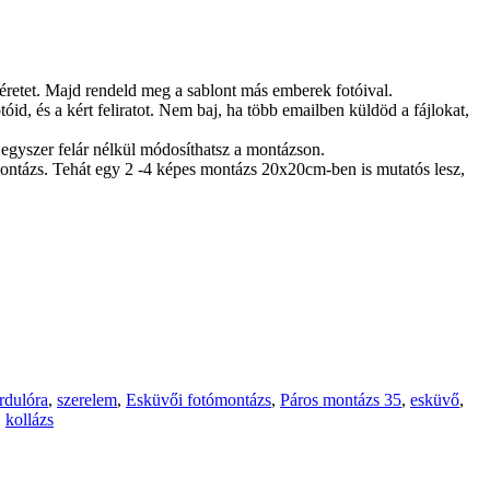
méretet. Majd rendeld meg a sablont más emberek fotóival.
id, és a kért feliratot. Nem baj, ha több emailben küldöd a fájlokat,
egyszer felár nélkül módosíthatsz a montázson.
ontázs. Tehát egy 2 -4 képes montázs 20x20cm-ben is mutatós lesz,
rdulóra
,
szerelem
,
Esküvői fotómontázs
,
Páros montázs 35
,
esküvő
,
,
kollázs