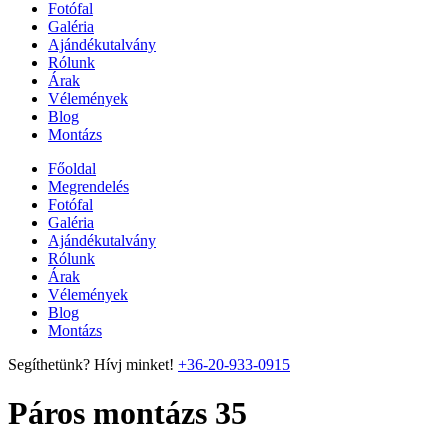
Fotófal
Galéria
Ajándékutalvány
Rólunk
Árak
Vélemények
Blog
Montázs
Főoldal
Megrendelés
Fotófal
Galéria
Ajándékutalvány
Rólunk
Árak
Vélemények
Blog
Montázs
Segíthetünk? Hívj minket!
+36-20-933-0915
Páros montázs 35