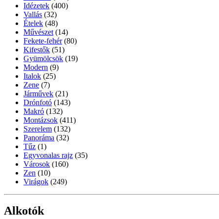
Idézetek
(400)
Vallás
(32)
Ételek
(48)
Művészet
(14)
Fekete-fehér
(80)
Kifestők
(51)
Gyümölcsök
(19)
Modern
(9)
Italok
(25)
Zene
(7)
Járművek
(21)
Drónfotó
(143)
Makró
(132)
Montázsok
(411)
Szerelem
(132)
Panoráma
(32)
Tűz
(1)
Egyvonalas rajz
(35)
Városok
(160)
Zen
(10)
Virágok
(249)
Alkotók