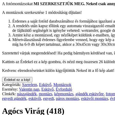
A fotómontázsokat
MI SZERKESZTJÜK MEG.
Neked csak annyi
A montázsok szerkesztése 1 módosításig díjtalan!
Érdemes a saját fotóid darabszámához és formájához igazítani a
A rendelés után kapsz tőlünk egy automata visszaigazoló emailt.
de fájlküldő segítségét is igénybe veheted: wetransfer, google dr
Amint kész a montázsod, egy nézőképet küldünk e-mailben, így 
Méretválasztásnál érdemes figyelembe venned, hogy egy kép a 
míg ha 6-9 db képet tartalmaz, akkor a 30x45cm vagy 30x30cm
Szeretettel várjuk megrendelésed! Ha pedig bármilyen kérdésed van, 
Kattints az Érdekel ez a kép gombra, és nézd meg összesen 26 különb
Kedvenc elrendezéseinket külön kigyűjtöttük Neked itt a fő kép alatt!
Érdekel ez a kép!
Kategóriák:
Szerelem
,
Esküvő
,
Montázsok
Esemény:
Valentin nap
,
Esküvő
,
Évforduló
Címkék:
nászajándék
,
montázs
,
képmontázs
,
ajándék esküvőre
,
fotom
egyedi ajándék
,
esküvői
,
egyedi
,
páros montázs
,
esküvői montázs
,
év
Agócs Virág (418)