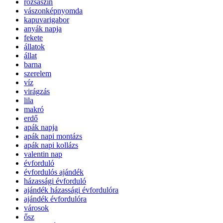
rózsaszín
vászonképnyomda
kapuvarigabor
anyák napja
fekete
állatok
állat
barna
szerelem
víz
virágzás
lila
makró
erdő
apák napja
apák napi montázs
apák napi kollázs
valentin nap
évforduló
évfordulós ajándék
házassági évforduló
ajándék házassági évfordulóra
ajándék évfordulóra
városok
ősz