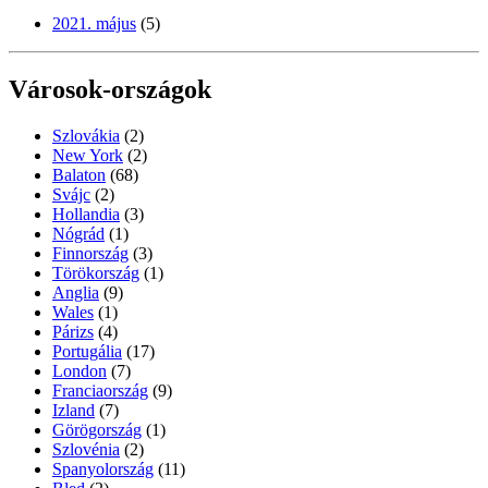
2021. május
(5)
Városok-országok
Szlovákia
(2)
New York
(2)
Balaton
(68)
Svájc
(2)
Hollandia
(3)
Nógrád
(1)
Finnország
(3)
Törökország
(1)
Anglia
(9)
Wales
(1)
Párizs
(4)
Portugália
(17)
London
(7)
Franciaország
(9)
Izland
(7)
Görögország
(1)
Szlovénia
(2)
Spanyolország
(11)