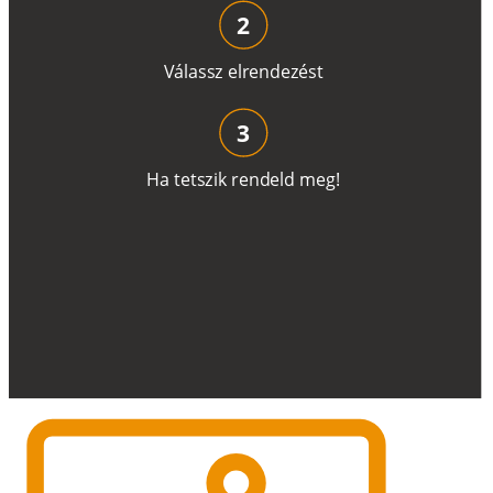
2
V
á
l
a
ss
z
e
l
r
e
n
d
e
z
é
s
t
3
H
a
t
e
t
s
z
i
k
r
e
n
d
el
d
m
e
g
!