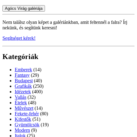
Agócs Virág galériája
Nem találsz olyan képet a galériánkban, amit feltennél a falra? Írj
nekünk, és segítünk keresni!
Segítséget kérek!
Kategóriák
Emberek
(14)
Fantasy
(29)
Budapest
(40)
Grafikák
(250)
Idézetek
(400)
Vallás
(32)
Ételek
(48)
Művészet
(14)
Fekete-fehér
(80)
Kifestők
(51)
Gyümölcsök
(19)
Modern
(9)
Italok
(25)