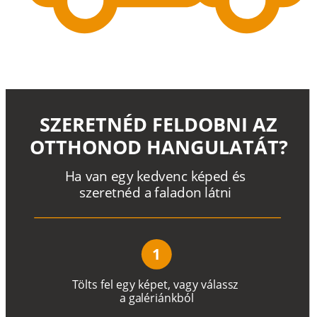
SZERETNÉD FELDOBNI AZ
OTTHONOD HANGULATÁT?
H
a
v
a
n
e
g
y
k
e
d
v
e
n
c
k
é
p
e
d
é
s
s
z
e
r
e
t
n
é
d a
f
a
l
a
d
o
n
l
á
t
n
i
1
T
ö
l
t
s
f
e
l
e
g
y
k
é
pe
t
,
v
a
g
y
v
á
l
a
ss
z
a
g
a
lé
r
i
án
k
b
ó
l