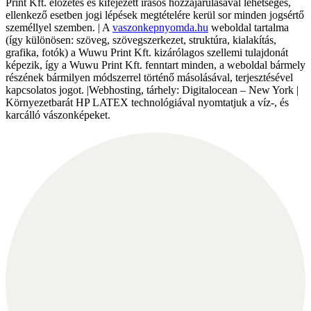
Print Kft. előzetes és kifejezett írásos hozzájárulásával lehetséges,
ellenkező esetben jogi lépések megtételére kerül sor minden jogsértő
személlyel szemben. | A
vaszonkepnyomda.hu
weboldal tartalma
(így különösen: szöveg, szövegszerkezet, struktúra, kialakítás,
grafika, fotók) a Wuwu Print Kft. kizárólagos szellemi tulajdonát
képezik, így a Wuwu Print Kft. fenntart minden, a weboldal bármely
részének bármilyen módszerrel történő másolásával, terjesztésével
kapcsolatos jogot. |Webhosting, tárhely: Digitalocean – New York |
Környezetbarát HP LATEX technológiával nyomtatjuk a víz-, és
karcálló vászonképeket.