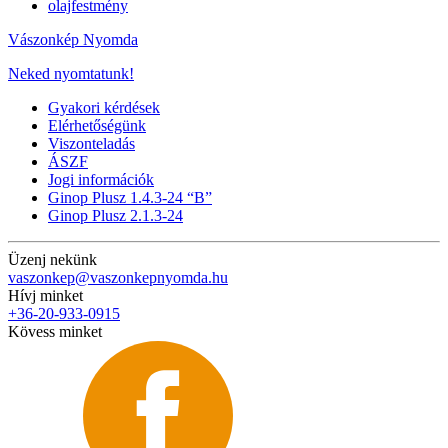
olajfestmény
Vászonkép Nyomda
Neked nyomtatunk!
Gyakori kérdések
Elérhetőségünk
Viszonteladás
ÁSZF
Jogi információk
Ginop Plusz 1.4.3-24 “B”
Ginop Plusz 2.1.3-24
Üzenj nekünk
vaszonkep@vaszonkepnyomda.hu
Hívj minket
+36-20-933-0915
Kövess minket