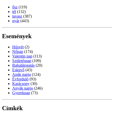
ősz
(119)
tél
(132)
tavasz
(387)
nyár
(443)
Események
Húsvét
(2)
Nőnap
(174)
Valentin nap
(113)
Születésnap
(109)
Babalátogatás
(20)
Esküvő
(43)
Apák napja
(124)
Évforduló
(93)
Karácsony
(30)
Anyák napja
(246)
Gyereknap
(73)
Címkék