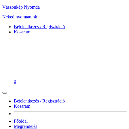
Vászonkép Nyomda
Neked nyomtatunk!
Bejelentkezés / Regisztráció
Kosaram
0
Bejelentkezés / Regisztráció
Kosaram
Főoldal
Megrendelés