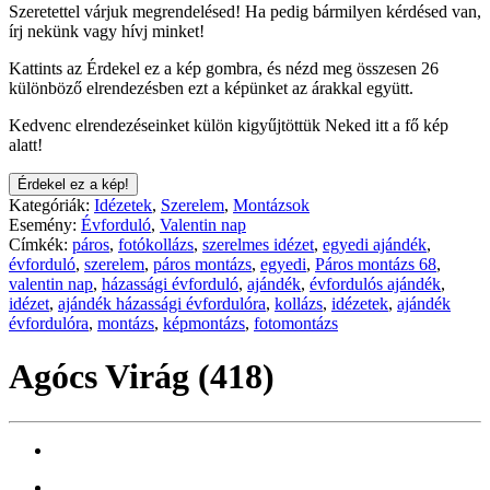
Szeretettel várjuk megrendelésed! Ha pedig bármilyen kérdésed van,
írj nekünk vagy hívj minket!
Kattints az Érdekel ez a kép gombra, és nézd meg összesen 26
különböző elrendezésben ezt a képünket az árakkal együtt.
Kedvenc elrendezéseinket külön kigyűjtöttük Neked itt a fő kép
alatt!
Érdekel ez a kép!
Kategóriák:
Idézetek
,
Szerelem
,
Montázsok
Esemény:
Évforduló
,
Valentin nap
Címkék:
páros
,
fotókollázs
,
szerelmes idézet
,
egyedi ajándék
,
évforduló
,
szerelem
,
páros montázs
,
egyedi
,
Páros montázs 68
,
valentin nap
,
házassági évforduló
,
ajándék
,
évfordulós ajándék
,
idézet
,
ajándék házassági évfordulóra
,
kollázs
,
idézetek
,
ajándék
évfordulóra
,
montázs
,
képmontázs
,
fotomontázs
Agócs Virág (418)