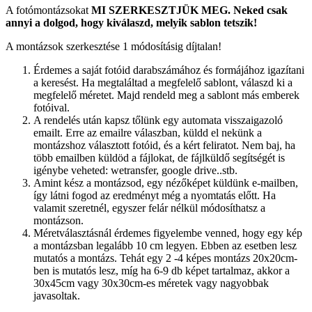
A fotómontázsokat
MI SZERKESZTJÜK MEG.
Neked csak
annyi a dolgod, hogy kiválaszd, melyik sablon tetszik!
A montázsok szerkesztése 1 módosításig díjtalan!
Érdemes a saját fotóid darabszámához és formájához igazítani
a keresést. Ha megtaláltad a megfelelő sablont, válaszd ki a
megfelelő méretet. Majd rendeld meg a sablont más emberek
fotóival.
A rendelés után kapsz tőlünk egy automata visszaigazoló
emailt. Erre az emailre válaszban, küldd el nekünk a
montázshoz választott fotóid, és a kért feliratot. Nem baj, ha
több emailben küldöd a fájlokat, de fájlküldő segítségét is
igénybe veheted: wetransfer, google drive..stb.
Amint kész a montázsod, egy nézőképet küldünk e-mailben,
így látni fogod az eredményt még a nyomtatás előtt. Ha
valamit szeretnél, egyszer felár nélkül módosíthatsz a
montázson.
Méretválasztásnál érdemes figyelembe venned, hogy egy kép
a montázsban legalább 10 cm legyen. Ebben az esetben lesz
mutatós a montázs. Tehát egy 2 -4 képes montázs 20x20cm-
ben is mutatós lesz, míg ha 6-9 db képet tartalmaz, akkor a
30x45cm vagy 30x30cm-es méretek vagy nagyobbak
javasoltak.