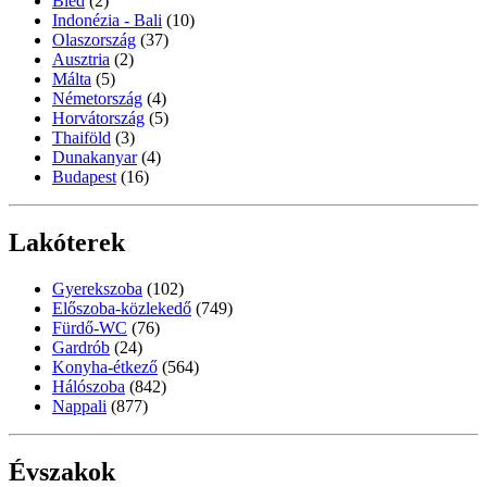
Bled
(2)
Indonézia - Bali
(10)
Olaszország
(37)
Ausztria
(2)
Málta
(5)
Németország
(4)
Horvátország
(5)
Thaiföld
(3)
Dunakanyar
(4)
Budapest
(16)
Lakóterek
Gyerekszoba
(102)
Előszoba-közlekedő
(749)
Fürdő-WC
(76)
Gardrób
(24)
Konyha-étkező
(564)
Hálószoba
(842)
Nappali
(877)
Évszakok