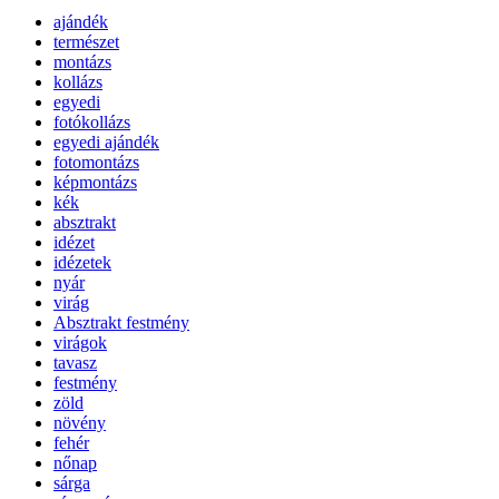
ajándék
természet
montázs
kollázs
egyedi
fotókollázs
egyedi ajándék
fotomontázs
képmontázs
kék
absztrakt
idézet
idézetek
nyár
virág
Absztrakt festmény
virágok
tavasz
festmény
zöld
növény
fehér
nőnap
sárga