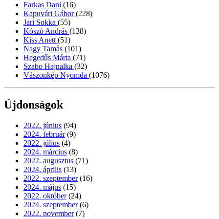
Farkas Dani
(16)
Kapuvári Gábor
(228)
Jari Sokka
(55)
Kószó András
(138)
Kiss Anett
(51)
Nagy Tamás
(101)
Hegedűs Márta
(71)
Szabo Hajnalka
(32)
Vászonkép Nyomda
(1076)
Újdonságok
2022. június
(94)
2024. február
(9)
2022. július
(4)
2024. március
(8)
2022. augusztus
(71)
2024. április
(13)
2022. szeptember
(16)
2024. május
(15)
2022. október
(24)
2024. szeptember
(6)
2022. november
(7)