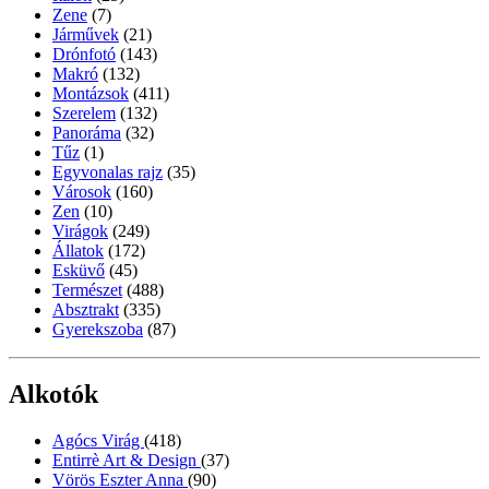
Zene
(7)
Járművek
(21)
Drónfotó
(143)
Makró
(132)
Montázsok
(411)
Szerelem
(132)
Panoráma
(32)
Tűz
(1)
Egyvonalas rajz
(35)
Városok
(160)
Zen
(10)
Virágok
(249)
Állatok
(172)
Esküvő
(45)
Természet
(488)
Absztrakt
(335)
Gyerekszoba
(87)
Alkotók
Agócs Virág
(418)
Entirrè Art & Design
(37)
Vörös Eszter Anna
(90)