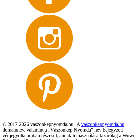
© 2017-2026 vaszonkepnyomda.hu | A
vaszonkepnyomda.hu
domainnév, valamint a „Vászonkép Nyomda” név bejegyzett
védjegyoltalomban részesül, annak felhasználása kizárólag a Wuwu