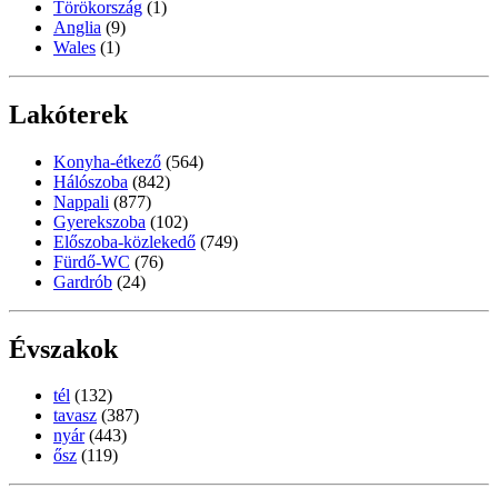
Törökország
(1)
Anglia
(9)
Wales
(1)
Lakóterek
Konyha-étkező
(564)
Hálószoba
(842)
Nappali
(877)
Gyerekszoba
(102)
Előszoba-közlekedő
(749)
Fürdő-WC
(76)
Gardrób
(24)
Évszakok
tél
(132)
tavasz
(387)
nyár
(443)
ősz
(119)