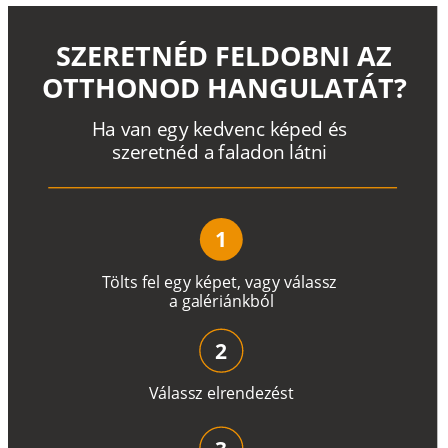
SZERETNÉD FELDOBNI AZ
OTTHONOD HANGULATÁT?
H
a
v
a
n
e
g
y
k
e
d
v
e
n
c
k
é
p
e
d
é
s
s
z
e
r
e
t
n
é
d a
f
a
l
a
d
o
n
l
á
t
n
i
1
T
ö
l
t
s
f
e
l
e
g
y
k
é
pe
t
,
v
a
g
y
v
á
l
a
ss
z
a
g
a
lé
r
i
án
k
b
ó
l
2
V
á
l
a
ss
z
e
l
r
e
n
d
e
z
é
s
t
3