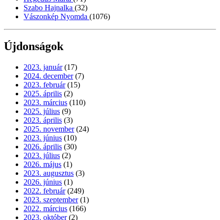
Szabo Hajnalka
(32)
Vászonkép Nyomda
(1076)
Újdonságok
2023. január
(17)
2024. december
(7)
2023. február
(15)
2025. április
(2)
2023. március
(110)
2025. július
(9)
2023. április
(3)
2025. november
(24)
2023. június
(10)
2026. április
(30)
2023. július
(2)
2026. május
(1)
2023. augusztus
(3)
2026. június
(1)
2022. február
(249)
2023. szeptember
(1)
2022. március
(166)
2023. október
(2)