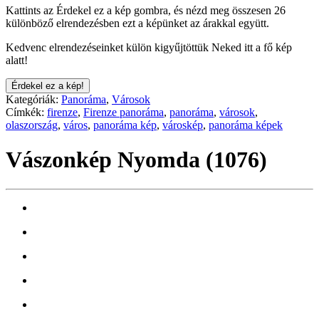
Kattints az Érdekel ez a kép gombra, és nézd meg összesen 26
különböző elrendezésben ezt a képünket az árakkal együtt.
Kedvenc elrendezéseinket külön kigyűjtöttük Neked itt a fő kép
alatt!
Érdekel ez a kép!
Kategóriák:
Panoráma
,
Városok
Címkék:
firenze
,
Firenze panoráma
,
panoráma
,
városok
,
olaszország
,
város
,
panoráma kép
,
városkép
,
panoráma képek
Vászonkép Nyomda (1076)