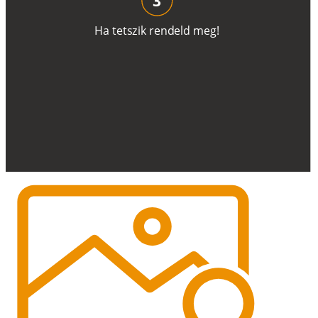
H
a
t
e
t
s
z
i
k
r
e
n
d
el
d
m
e
g
!