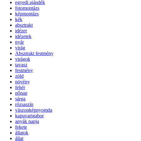
egyedi ajándék
fotomontázs
képmontázs
kék
absztrakt
idézet
idézetek
nyár
virág
Absztrakt festmény
virágok
tavasz
festmény
zöld
növény
fehér
nőnap
sárga
rózsaszín
vászonképnyomda
kapuvarigabor
anyák napja
fekete
állatok
állat