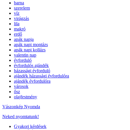
barna
szerelem
víz
virágzás
lila
makró
erdő
apák napja
apák napi montázs
apák napi kollázs
valentin nap
évforduló
évfordulós ajándék
házassági évforduló
ajándék házassági évfordulóra
ajándék évfordulóra
városok
ősz
olajfestmény
Vászonkép Nyomda
Neked nyomtatunk!
Gyakori kérdések