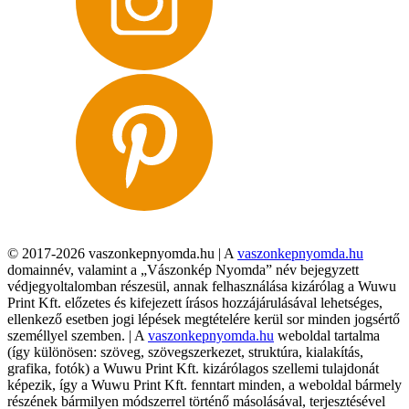
© 2017-2026 vaszonkepnyomda.hu | A
vaszonkepnyomda.hu
domainnév, valamint a „Vászonkép Nyomda” név bejegyzett
védjegyoltalomban részesül, annak felhasználása kizárólag a Wuwu
Print Kft. előzetes és kifejezett írásos hozzájárulásával lehetséges,
ellenkező esetben jogi lépések megtételére kerül sor minden jogsértő
személlyel szemben. | A
vaszonkepnyomda.hu
weboldal tartalma
(így különösen: szöveg, szövegszerkezet, struktúra, kialakítás,
grafika, fotók) a Wuwu Print Kft. kizárólagos szellemi tulajdonát
képezik, így a Wuwu Print Kft. fenntart minden, a weboldal bármely
részének bármilyen módszerrel történő másolásával, terjesztésével