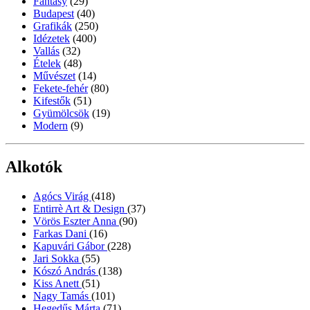
Fantasy
(29)
Budapest
(40)
Grafikák
(250)
Idézetek
(400)
Vallás
(32)
Ételek
(48)
Művészet
(14)
Fekete-fehér
(80)
Kifestők
(51)
Gyümölcsök
(19)
Modern
(9)
Alkotók
Agócs Virág
(418)
Entirrè Art & Design
(37)
Vörös Eszter Anna
(90)
Farkas Dani
(16)
Kapuvári Gábor
(228)
Jari Sokka
(55)
Kószó András
(138)
Kiss Anett
(51)
Nagy Tamás
(101)
Hegedűs Márta
(71)