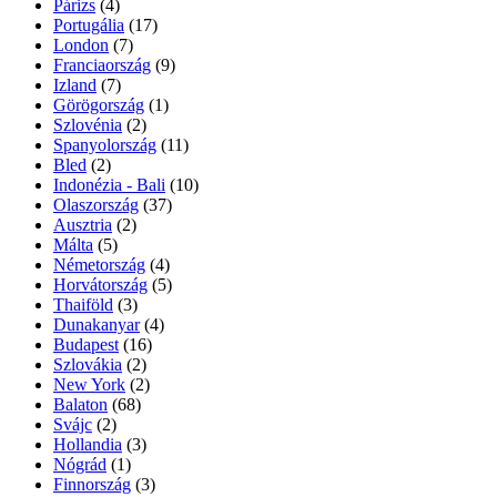
Párizs
(4)
Portugália
(17)
London
(7)
Franciaország
(9)
Izland
(7)
Görögország
(1)
Szlovénia
(2)
Spanyolország
(11)
Bled
(2)
Indonézia - Bali
(10)
Olaszország
(37)
Ausztria
(2)
Málta
(5)
Németország
(4)
Horvátország
(5)
Thaiföld
(3)
Dunakanyar
(4)
Budapest
(16)
Szlovákia
(2)
New York
(2)
Balaton
(68)
Svájc
(2)
Hollandia
(3)
Nógrád
(1)
Finnország
(3)