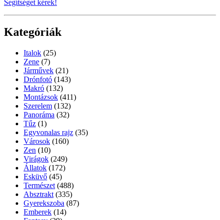
Segítséget kérek!
Kategóriák
Italok
(25)
Zene
(7)
Járművek
(21)
Drónfotó
(143)
Makró
(132)
Montázsok
(411)
Szerelem
(132)
Panoráma
(32)
Tűz
(1)
Egyvonalas rajz
(35)
Városok
(160)
Zen
(10)
Virágok
(249)
Állatok
(172)
Esküvő
(45)
Természet
(488)
Absztrakt
(335)
Gyerekszoba
(87)
Emberek
(14)