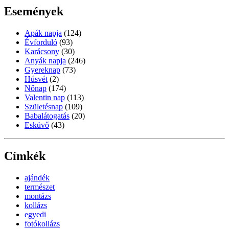
Események
Apák napja
(124)
Évforduló
(93)
Karácsony
(30)
Anyák napja
(246)
Gyereknap
(73)
Húsvét
(2)
Nőnap
(174)
Valentin nap
(113)
Születésnap
(109)
Babalátogatás
(20)
Esküvő
(43)
Címkék
ajándék
természet
montázs
kollázs
egyedi
fotókollázs