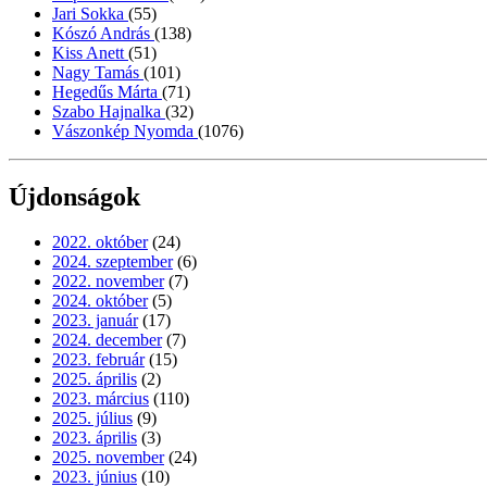
Jari Sokka
(55)
Kószó András
(138)
Kiss Anett
(51)
Nagy Tamás
(101)
Hegedűs Márta
(71)
Szabo Hajnalka
(32)
Vászonkép Nyomda
(1076)
Újdonságok
2022. október
(24)
2024. szeptember
(6)
2022. november
(7)
2024. október
(5)
2023. január
(17)
2024. december
(7)
2023. február
(15)
2025. április
(2)
2023. március
(110)
2025. július
(9)
2023. április
(3)
2025. november
(24)
2023. június
(10)