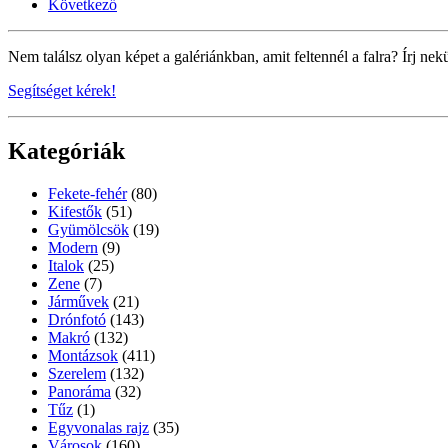
Következő
Nem találsz olyan képet a galériánkban, amit feltennél a falra? Írj nek
Segítséget kérek!
Kategóriák
Fekete-fehér
(80)
Kifestők
(51)
Gyümölcsök
(19)
Modern
(9)
Italok
(25)
Zene
(7)
Járművek
(21)
Drónfotó
(143)
Makró
(132)
Montázsok
(411)
Szerelem
(132)
Panoráma
(32)
Tűz
(1)
Egyvonalas rajz
(35)
Városok
(160)