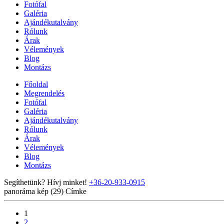
Fotófal
Galéria
Ajándékutalvány
Rólunk
Árak
Vélemények
Blog
Montázs
Főoldal
Megrendelés
Fotófal
Galéria
Ajándékutalvány
Rólunk
Árak
Vélemények
Blog
Montázs
Segíthetünk? Hívj minket!
+36-20-933-0915
panoráma kép (29)
Címke
1
2