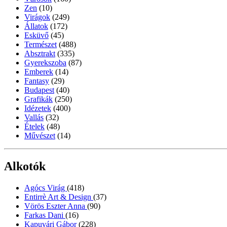
Zen
(10)
Virágok
(249)
Állatok
(172)
Esküvő
(45)
Természet
(488)
Absztrakt
(335)
Gyerekszoba
(87)
Emberek
(14)
Fantasy
(29)
Budapest
(40)
Grafikák
(250)
Idézetek
(400)
Vallás
(32)
Ételek
(48)
Művészet
(14)
Alkotók
Agócs Virág
(418)
Entirrè Art & Design
(37)
Vörös Eszter Anna
(90)
Farkas Dani
(16)
Kapuvári Gábor
(228)