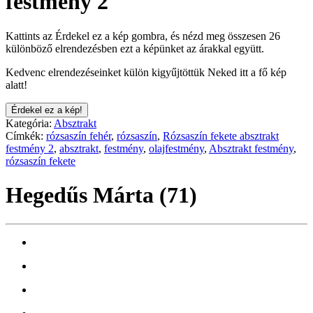
festmény 2
Kattints az Érdekel ez a kép gombra, és nézd meg összesen 26
különböző elrendezésben ezt a képünket az árakkal együtt.
Kedvenc elrendezéseinket külön kigyűjtöttük Neked itt a fő kép
alatt!
Érdekel ez a kép!
Kategória:
Absztrakt
Címkék:
rózsaszín fehér
,
rózsaszín
,
Rózsaszín fekete absztrakt
festmény 2
,
absztrakt
,
festmény
,
olajfestmény
,
Absztrakt festmény
,
rózsaszín fekete
Hegedűs Márta (71)