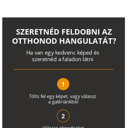
SZERETNÉD FELDOBNI AZ
OTTHONOD HANGULATÁT?
H
a
v
a
n
e
g
y
k
e
d
v
e
n
c
k
é
p
e
d
é
s
s
z
e
r
e
t
n
é
d a
f
a
l
a
d
o
n
l
á
t
n
i
1
T
ö
l
t
s
f
e
l
e
g
y
k
é
pe
t
,
v
a
g
y
v
á
l
a
ss
z
a
g
a
lé
r
i
án
k
b
ó
l
2
V
á
l
a
ss
z
e
l
r
e
n
d
e
z
é
s
t