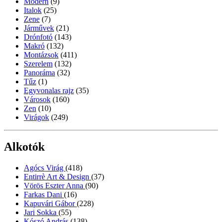
Modern
(9)
Italok
(25)
Zene
(7)
Járművek
(21)
Drónfotó
(143)
Makró
(132)
Montázsok
(411)
Szerelem
(132)
Panoráma
(32)
Tűz
(1)
Egyvonalas rajz
(35)
Városok
(160)
Zen
(10)
Virágok
(249)
Alkotók
Agócs Virág
(418)
Entirrè Art & Design
(37)
Vörös Eszter Anna
(90)
Farkas Dani
(16)
Kapuvári Gábor
(228)
Jari Sokka
(55)
Kószó András
(138)