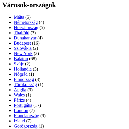
Városok-országok
Málta
(5)
Németország
(4)
Horvátország
(5)
Thaiföld
(3)
Dunakanyar
(4)
Budapest
(16)
Szlovákia
(2)
New York
(2)
Balaton
(68)
Svájc
(2)
Hollandia
(3)
Nógrád
(1)
Finnország
(3)
Törökország
(1)
Anglia
(9)
Wales
(1)
Párizs
(4)
Portugália
(17)
London
(7)
Franciaország
(9)
Izland
(7)
Görögország
(1)