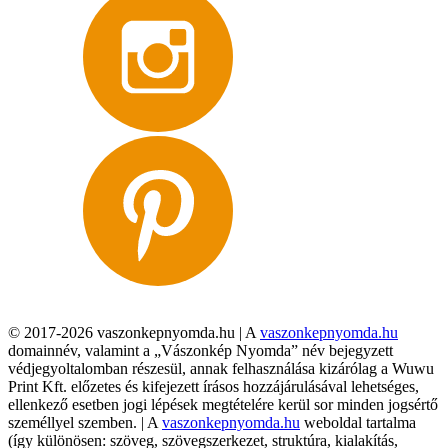
© 2017-2026 vaszonkepnyomda.hu | A
vaszonkepnyomda.hu
domainnév, valamint a „Vászonkép Nyomda” név bejegyzett
védjegyoltalomban részesül, annak felhasználása kizárólag a Wuwu
Print Kft. előzetes és kifejezett írásos hozzájárulásával lehetséges,
ellenkező esetben jogi lépések megtételére kerül sor minden jogsértő
személlyel szemben. | A
vaszonkepnyomda.hu
weboldal tartalma
(így különösen: szöveg, szövegszerkezet, struktúra, kialakítás,