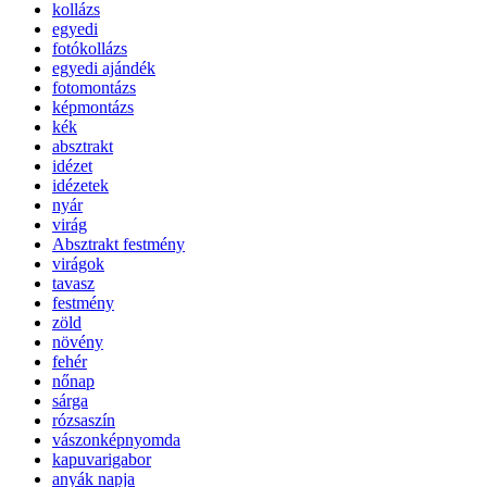
kollázs
egyedi
fotókollázs
egyedi ajándék
fotomontázs
képmontázs
kék
absztrakt
idézet
idézetek
nyár
virág
Absztrakt festmény
virágok
tavasz
festmény
zöld
növény
fehér
nőnap
sárga
rózsaszín
vászonképnyomda
kapuvarigabor
anyák napja