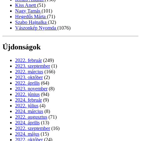
Kiss Anett
(51)
Nagy Tamás
(101)
Hegedűs Márta
(71)
Szabo Hajnalka
(32)
Vászonkép Nyomda
(1076)
Újdonságok
2022. február
(249)
2023. szeptember
(1)
2022. március
(166)
2023. október
(2)
2022. április
(64)
2023. november
(8)
2022. június
(94)
2024. február
(9)
2022. július
(4)
2024. március
(8)
2022. augusztus
(71)
2024. április
(13)
2022. szeptember
(16)
2024. május
(15)
2022. október
(24)