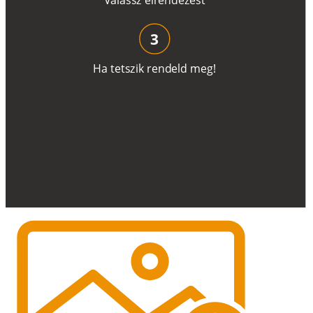
3
H
a
t
e
t
s
z
i
k
r
e
n
d
el
d
m
e
g
!