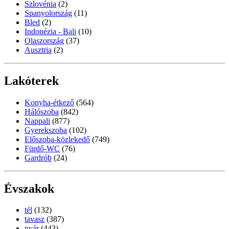
Szlovénia
(2)
Spanyolország
(11)
Bled
(2)
Indonézia - Bali
(10)
Olaszország
(37)
Ausztria
(2)
Lakóterek
Konyha-étkező
(564)
Hálószoba
(842)
Nappali
(877)
Gyerekszoba
(102)
Előszoba-közlekedő
(749)
Fürdő-WC
(76)
Gardrób
(24)
Évszakok
tél
(132)
tavasz
(387)
nyár
(443)