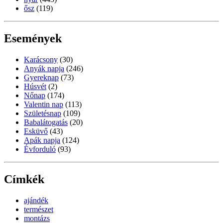
ősz
(119)
Események
Karácsony
(30)
Anyák napja
(246)
Gyereknap
(73)
Húsvét
(2)
Nőnap
(174)
Valentin nap
(113)
Születésnap
(109)
Babalátogatás
(20)
Esküvő
(43)
Apák napja
(124)
Évforduló
(93)
Címkék
ajándék
természet
montázs