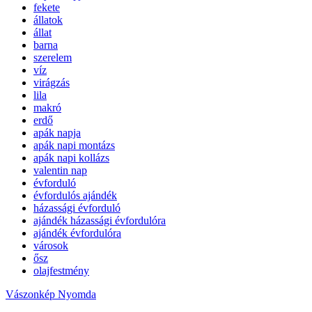
fekete
állatok
állat
barna
szerelem
víz
virágzás
lila
makró
erdő
apák napja
apák napi montázs
apák napi kollázs
valentin nap
évforduló
évfordulós ajándék
házassági évforduló
ajándék házassági évfordulóra
ajándék évfordulóra
városok
ősz
olajfestmény
Vászonkép Nyomda