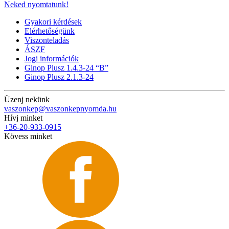
Neked nyomtatunk!
Gyakori kérdések
Elérhetőségünk
Viszonteladás
ÁSZF
Jogi információk
Ginop Plusz 1.4.3-24 “B”
Ginop Plusz 2.1.3-24
Üzenj nekünk
vaszonkep@vaszonkepnyomda.hu
Hívj minket
+36-20-933-0915
Kövess minket