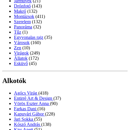
Járművek
(21)
Drónfotó
(143)
Makró
(132)
Montázsok
(411)
Szerelem
(132)
Panoráma
(32)
Tűz
(1)
Egyvonalas rajz
(35)
Városok
(160)
Zen
(10)
Virágok
(249)
Állatok
(172)
Esküvő
(45)
Alkotók
Agócs Virág
(418)
Entirrè Art & Design
(37)
Vörös Eszter Anna
(90)
Farkas Dani
(16)
Kapuvári Gábor
(228)
Jari Sokka
(55)
Kószó András
(138)
Kiss Anett
(51)