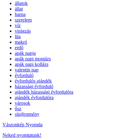
állatok
állat
barna
szerelem
víz
virágzás
lila
makró
erdő
apák napja
apák napi montázs
apák napi kollázs
valentin nap
évforduló
évfordulós ajándék
házassági évforduló
ajándék házassági évfordulóra
ajándék évfordulóra
városok
ősz
olajfestmény
Vászonkép Nyomda
Neked nyomtatunk!