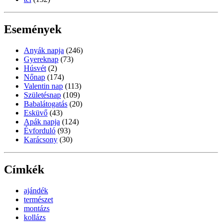
Események
Anyák napja
(246)
Gyereknap
(73)
Húsvét
(2)
Nőnap
(174)
Valentin nap
(113)
Születésnap
(109)
Babalátogatás
(20)
Esküvő
(43)
Apák napja
(124)
Évforduló
(93)
Karácsony
(30)
Címkék
ajándék
természet
montázs
kollázs