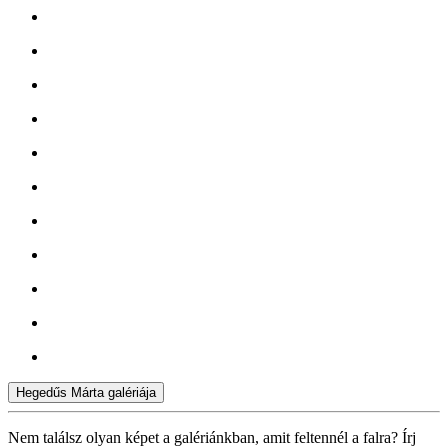
Hegedűs Márta galériája
Nem találsz olyan képet a galériánkban, amit feltennél a falra? Írj