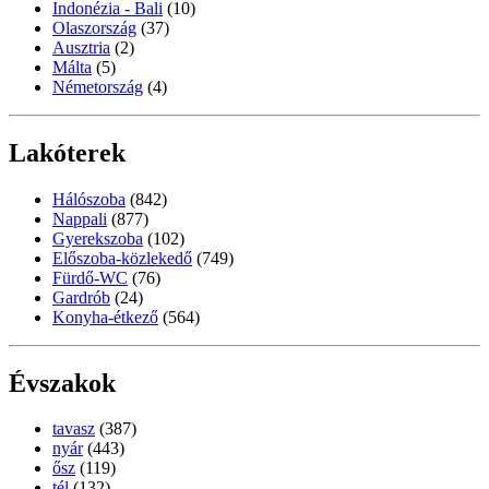
Indonézia - Bali
(10)
Olaszország
(37)
Ausztria
(2)
Málta
(5)
Németország
(4)
Lakóterek
Hálószoba
(842)
Nappali
(877)
Gyerekszoba
(102)
Előszoba-közlekedő
(749)
Fürdő-WC
(76)
Gardrób
(24)
Konyha-étkező
(564)
Évszakok
tavasz
(387)
nyár
(443)
ősz
(119)
tél
(132)