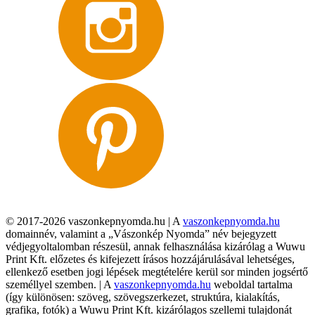
© 2017-2026 vaszonkepnyomda.hu | A
vaszonkepnyomda.hu
domainnév, valamint a „Vászonkép Nyomda” név bejegyzett
védjegyoltalomban részesül, annak felhasználása kizárólag a Wuwu
Print Kft. előzetes és kifejezett írásos hozzájárulásával lehetséges,
ellenkező esetben jogi lépések megtételére kerül sor minden jogsértő
személlyel szemben. | A
vaszonkepnyomda.hu
weboldal tartalma
(így különösen: szöveg, szövegszerkezet, struktúra, kialakítás,
grafika, fotók) a Wuwu Print Kft. kizárólagos szellemi tulajdonát