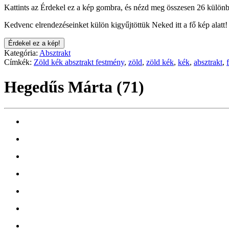
Kattints az Érdekel ez a kép gombra, és nézd meg összesen 26 különb
Kedvenc elrendezéseinket külön kigyűjtöttük Neked itt a fő kép alatt!
Érdekel ez a kép!
Kategória:
Absztrakt
Címkék:
Zöld kék absztrakt festmény
,
zöld
,
zöld kék
,
kék
,
absztrakt
,
Hegedűs Márta (71)