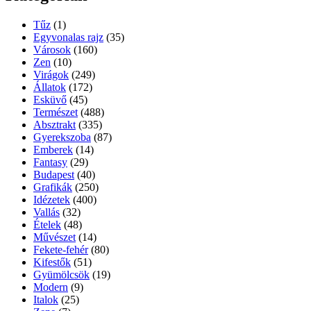
Tűz
(1)
Egyvonalas rajz
(35)
Városok
(160)
Zen
(10)
Virágok
(249)
Állatok
(172)
Esküvő
(45)
Természet
(488)
Absztrakt
(335)
Gyerekszoba
(87)
Emberek
(14)
Fantasy
(29)
Budapest
(40)
Grafikák
(250)
Idézetek
(400)
Vallás
(32)
Ételek
(48)
Művészet
(14)
Fekete-fehér
(80)
Kifestők
(51)
Gyümölcsök
(19)
Modern
(9)
Italok
(25)