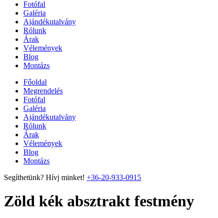
Fotófal
Galéria
Ajándékutalvány
Rólunk
Árak
Vélemények
Blog
Montázs
Főoldal
Megrendelés
Fotófal
Galéria
Ajándékutalvány
Rólunk
Árak
Vélemények
Blog
Montázs
Segíthetünk? Hívj minket!
+36-20-933-0915
Zöld kék absztrakt festmény