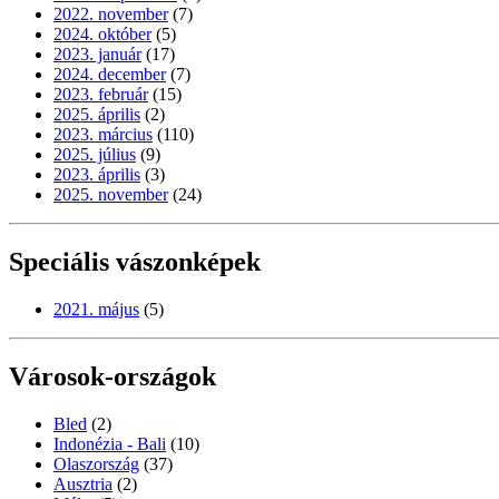
2022. november
(7)
2024. október
(5)
2023. január
(17)
2024. december
(7)
2023. február
(15)
2025. április
(2)
2023. március
(110)
2025. július
(9)
2023. április
(3)
2025. november
(24)
Speciális vászonképek
2021. május
(5)
Városok-országok
Bled
(2)
Indonézia - Bali
(10)
Olaszország
(37)
Ausztria
(2)