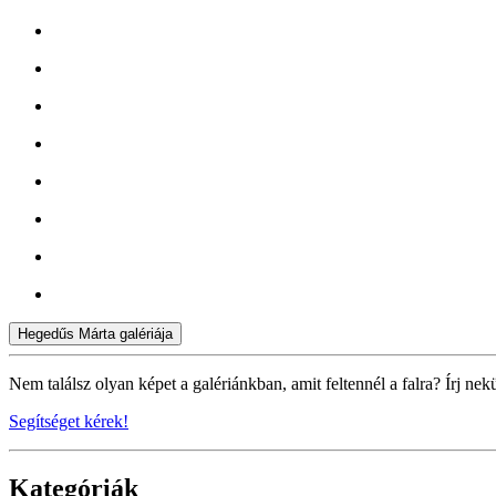
Hegedűs Márta galériája
Nem találsz olyan képet a galériánkban, amit feltennél a falra? Írj nek
Segítséget kérek!
Kategóriák