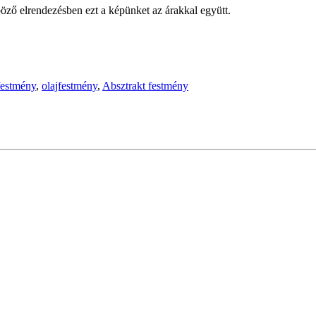
öző elrendezésben ezt a képünket az árakkal együtt.
festmény
,
olajfestmény
,
Absztrakt festmény