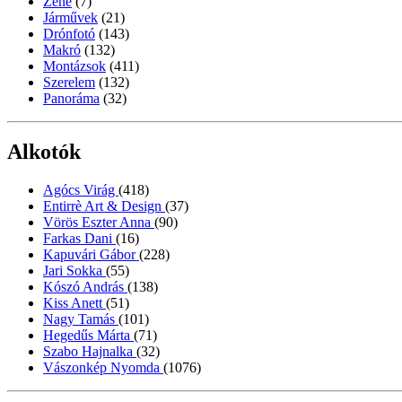
Zene
(7)
Járművek
(21)
Drónfotó
(143)
Makró
(132)
Montázsok
(411)
Szerelem
(132)
Panoráma
(32)
Alkotók
Agócs Virág
(418)
Entirrè Art & Design
(37)
Vörös Eszter Anna
(90)
Farkas Dani
(16)
Kapuvári Gábor
(228)
Jari Sokka
(55)
Kószó András
(138)
Kiss Anett
(51)
Nagy Tamás
(101)
Hegedűs Márta
(71)
Szabo Hajnalka
(32)
Vászonkép Nyomda
(1076)