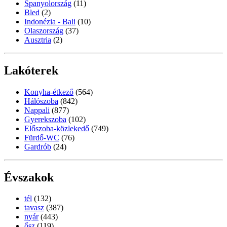
Spanyolország
(11)
Bled
(2)
Indonézia - Bali
(10)
Olaszország
(37)
Ausztria
(2)
Lakóterek
Konyha-étkező
(564)
Hálószoba
(842)
Nappali
(877)
Gyerekszoba
(102)
Előszoba-közlekedő
(749)
Fürdő-WC
(76)
Gardrób
(24)
Évszakok
tél
(132)
tavasz
(387)
nyár
(443)
ősz
(119)