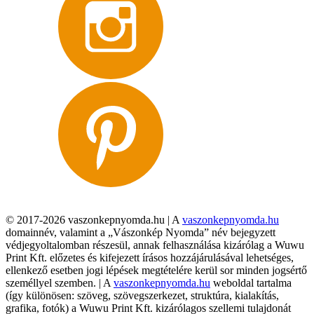
© 2017-2026 vaszonkepnyomda.hu | A
vaszonkepnyomda.hu
domainnév, valamint a „Vászonkép Nyomda” név bejegyzett
védjegyoltalomban részesül, annak felhasználása kizárólag a Wuwu
Print Kft. előzetes és kifejezett írásos hozzájárulásával lehetséges,
ellenkező esetben jogi lépések megtételére kerül sor minden jogsértő
személlyel szemben. | A
vaszonkepnyomda.hu
weboldal tartalma
(így különösen: szöveg, szövegszerkezet, struktúra, kialakítás,
grafika, fotók) a Wuwu Print Kft. kizárólagos szellemi tulajdonát