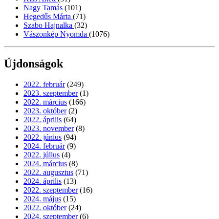
Nagy Tamás
(101)
Hegedűs Márta
(71)
Szabo Hajnalka
(32)
Vászonkép Nyomda
(1076)
Újdonságok
2022. február
(249)
2023. szeptember
(1)
2022. március
(166)
2023. október
(2)
2022. április
(64)
2023. november
(8)
2022. június
(94)
2024. február
(9)
2022. július
(4)
2024. március
(8)
2022. augusztus
(71)
2024. április
(13)
2022. szeptember
(16)
2024. május
(15)
2022. október
(24)
2024. szeptember
(6)