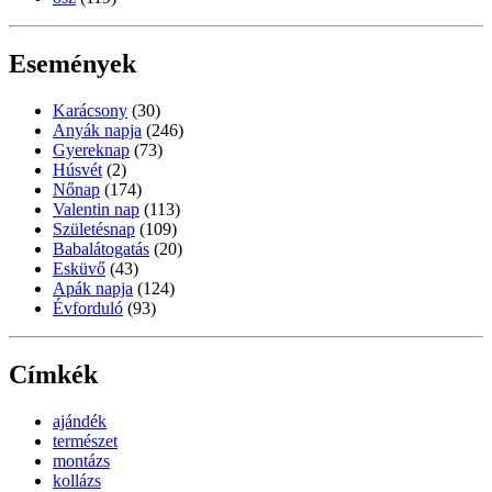
Események
Karácsony
(30)
Anyák napja
(246)
Gyereknap
(73)
Húsvét
(2)
Nőnap
(174)
Valentin nap
(113)
Születésnap
(109)
Babalátogatás
(20)
Esküvő
(43)
Apák napja
(124)
Évforduló
(93)
Címkék
ajándék
természet
montázs
kollázs