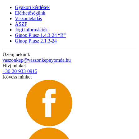
Gyakori kérdések
Elérhetőségünk
Viszonteladás
ÁSZF
Jogi információk
Ginop Plusz 1.4.3-24 “B”
Ginop Plusz 2.1.3-24
Üzenj nekünk
vaszonkep@vaszonkepnyomda.hu
Hívj minket
+36-20-933-0915
Kövess minket