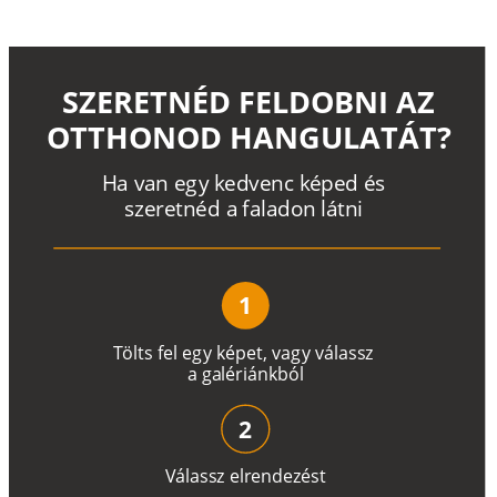
SZERETNÉD FELDOBNI AZ
OTTHONOD HANGULATÁT?
H
a
v
a
n
e
g
y
k
e
d
v
e
n
c
k
é
p
e
d
é
s
s
z
e
r
e
t
n
é
d a
f
a
l
a
d
o
n
l
á
t
n
i
1
T
ö
l
t
s
f
e
l
e
g
y
k
é
pe
t
,
v
a
g
y
v
á
l
a
ss
z
a
g
a
lé
r
i
án
k
b
ó
l
2
V
á
l
a
ss
z
e
l
r
e
n
d
e
z
é
s
t