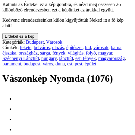
Kattints az Érdekel ez a kép gombra, és nézd meg összesen 26
különböző elrendezésben ezt a képünket az árakkal együtt.
Kedvenc elrendezéseinket külön kigyűjtöttük Neked itt a fő kép
alatt!
Érdekel ez a kép!
Kategóriák:
Budapest
,
Városok
Címkék:
fekete
,
belváros
,
utazás
,
építészet
,
hid
,
városok
,
barna
,
éjszaka
,
országház
,
sárga
,
fények
,
világítás
,
folyó
,
magyar
,
Széchenyi Lánchíd
,
hungary
,
lánchíd
,
esti fények
,
magyarország
,
parlament
,
budapest
,
város
,
duna
,
est
,
pest
,
épület
Vászonkép Nyomda (1076)