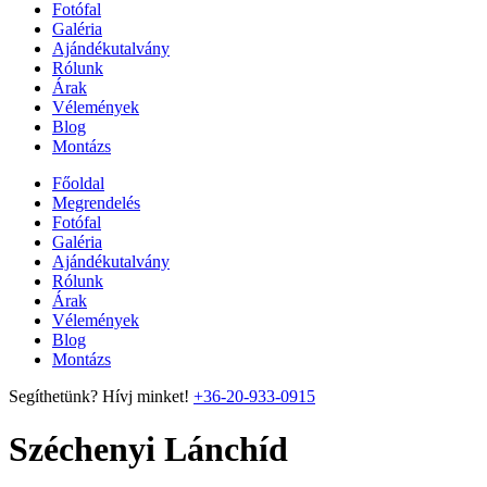
Fotófal
Galéria
Ajándékutalvány
Rólunk
Árak
Vélemények
Blog
Montázs
Főoldal
Megrendelés
Fotófal
Galéria
Ajándékutalvány
Rólunk
Árak
Vélemények
Blog
Montázs
Segíthetünk? Hívj minket!
+36-20-933-0915
Széchenyi Lánchíd