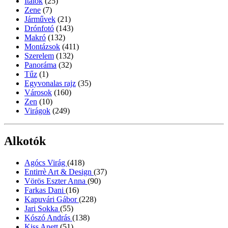
Italok
(25)
Zene
(7)
Járművek
(21)
Drónfotó
(143)
Makró
(132)
Montázsok
(411)
Szerelem
(132)
Panoráma
(32)
Tűz
(1)
Egyvonalas rajz
(35)
Városok
(160)
Zen
(10)
Virágok
(249)
Alkotók
Agócs Virág
(418)
Entirrè Art & Design
(37)
Vörös Eszter Anna
(90)
Farkas Dani
(16)
Kapuvári Gábor
(228)
Jari Sokka
(55)
Kószó András
(138)
Kiss Anett
(51)