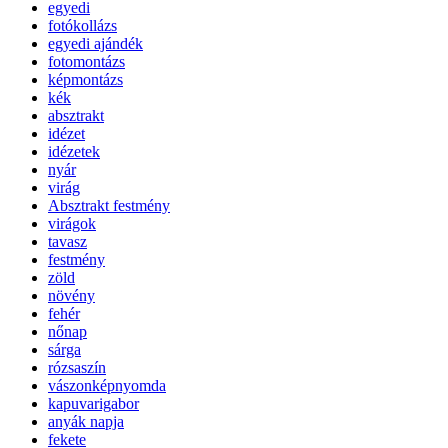
egyedi
fotókollázs
egyedi ajándék
fotomontázs
képmontázs
kék
absztrakt
idézet
idézetek
nyár
virág
Absztrakt festmény
virágok
tavasz
festmény
zöld
növény
fehér
nőnap
sárga
rózsaszín
vászonképnyomda
kapuvarigabor
anyák napja
fekete