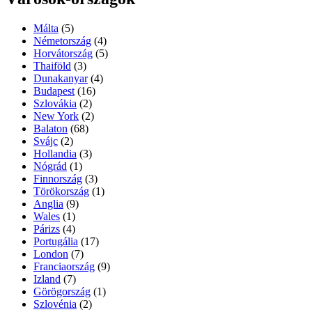
Málta
(5)
Németország
(4)
Horvátország
(5)
Thaiföld
(3)
Dunakanyar
(4)
Budapest
(16)
Szlovákia
(2)
New York
(2)
Balaton
(68)
Svájc
(2)
Hollandia
(3)
Nógrád
(1)
Finnország
(3)
Törökország
(1)
Anglia
(9)
Wales
(1)
Párizs
(4)
Portugália
(17)
London
(7)
Franciaország
(9)
Izland
(7)
Görögország
(1)
Szlovénia
(2)