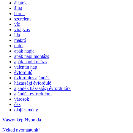
állatok
állat
barna
szerelem
víz
virágzás
lila
makró
erdő
apák napja
apák napi montázs
apák napi kollázs
valentin nap
évforduló
évfordulós ajándék
házassági évforduló
ajándék házassági évfordulóra
ajándék évfordulóra
városok
ősz
olajfestmény
Vászonkép Nyomda
Neked nyomtatunk!