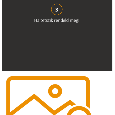
3
H
a
t
e
t
s
z
i
k
r
e
n
d
el
d
m
e
g
!