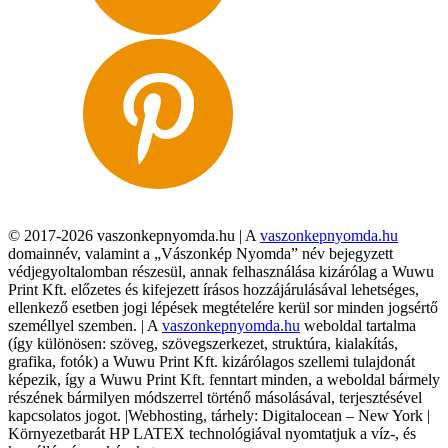
© 2017-2026 vaszonkepnyomda.hu | A
vaszonkepnyomda.hu
domainnév, valamint a „Vászonkép Nyomda” név bejegyzett
védjegyoltalomban részesül, annak felhasználása kizárólag a Wuwu
Print Kft. előzetes és kifejezett írásos hozzájárulásával lehetséges,
ellenkező esetben jogi lépések megtételére kerül sor minden jogsértő
személlyel szemben. | A
vaszonkepnyomda.hu
weboldal tartalma
(így különösen: szöveg, szövegszerkezet, struktúra, kialakítás,
grafika, fotók) a Wuwu Print Kft. kizárólagos szellemi tulajdonát
képezik, így a Wuwu Print Kft. fenntart minden, a weboldal bármely
részének bármilyen módszerrel történő másolásával, terjesztésével
kapcsolatos jogot. |Webhosting, tárhely: Digitalocean – New York |
Környezetbarát HP LATEX technológiával nyomtatjuk a víz-, és