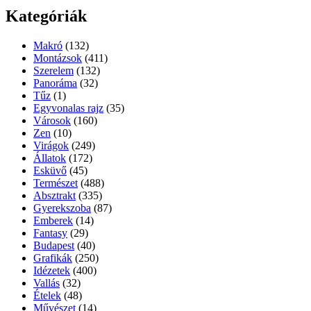
Kategóriák
Makró
(132)
Montázsok
(411)
Szerelem
(132)
Panoráma
(32)
Tűz
(1)
Egyvonalas rajz
(35)
Városok
(160)
Zen
(10)
Virágok
(249)
Állatok
(172)
Esküvő
(45)
Természet
(488)
Absztrakt
(335)
Gyerekszoba
(87)
Emberek
(14)
Fantasy
(29)
Budapest
(40)
Grafikák
(250)
Idézetek
(400)
Vallás
(32)
Ételek
(48)
Művészet
(14)