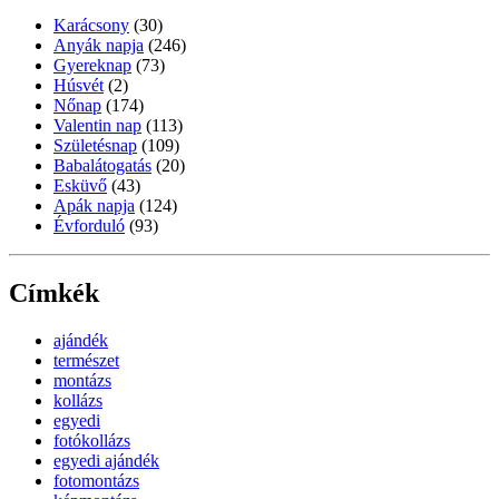
Karácsony
(30)
Anyák napja
(246)
Gyereknap
(73)
Húsvét
(2)
Nőnap
(174)
Valentin nap
(113)
Születésnap
(109)
Babalátogatás
(20)
Esküvő
(43)
Apák napja
(124)
Évforduló
(93)
Címkék
ajándék
természet
montázs
kollázs
egyedi
fotókollázs
egyedi ajándék
fotomontázs