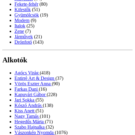
Fekete-fehér
(80)
Kifestők
(51)
Gyümölcsök
(19)
Modern
(9)
Italok
(25)
Zene
(7)
Járművek
(21)
Drónfotó
(143)
Alkotók
Agócs Virág
(418)
Entirrè Art & Design
(37)
Vörös Eszter Anna
(90)
Farkas Dani
(16)
Kapuvári Gábor
(228)
Jari Sokka
(55)
Kószó András
(138)
Kiss Anett
(51)
Nagy Tamás
(101)
Hegedűs Márta
(71)
Szabo Hajnalka
(32)
Vászonkép Nyomda
(1076)