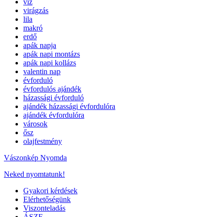
víz
virágzás
lila
makró
erdő
apák napja
apák napi montázs
apák napi kollázs
valentin nap
évforduló
évfordulós ajándék
házassági évforduló
ajándék házassági évfordulóra
ajándék évfordulóra
városok
ősz
olajfestmény
Vászonkép Nyomda
Neked nyomtatunk!
Gyakori kérdések
Elérhetőségünk
Viszonteladás
ÁSZF