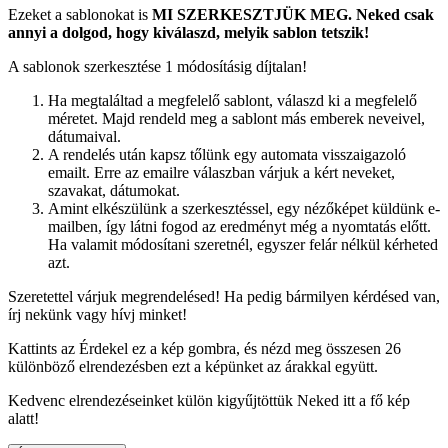
Ezeket a sablonokat is
MI SZERKESZTJÜK MEG.
Neked csak
annyi a dolgod, hogy kiválaszd, melyik sablon tetszik!
A sablonok szerkesztése 1 módosításig díjtalan!
Ha megtaláltad a megfelelő sablont, válaszd ki a megfelelő
méretet. Majd rendeld meg a sablont más emberek neveivel,
dátumaival.
A rendelés után kapsz tőlünk egy automata visszaigazoló
emailt. Erre az emailre válaszban várjuk a kért neveket,
szavakat, dátumokat.
Amint elkészülünk a szerkesztéssel, egy nézőképet küldünk e-
mailben, így látni fogod az eredményt még a nyomtatás előtt.
Ha valamit módosítani szeretnél, egyszer felár nélkül kérheted
azt.
Szeretettel várjuk megrendelésed! Ha pedig bármilyen kérdésed van,
írj nekünk vagy hívj minket!
Kattints az Érdekel ez a kép gombra, és nézd meg összesen 26
különböző elrendezésben ezt a képünket az árakkal együtt.
Kedvenc elrendezéseinket külön kigyűjtöttük Neked itt a fő kép
alatt!