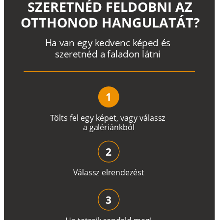
SZERETNÉD FELDOBNI AZ
OTTHONOD HANGULATÁT?
H
a
v
a
n
e
g
y
k
e
d
v
e
n
c
k
é
p
e
d
é
s
s
z
e
r
e
t
n
é
d a
f
a
l
a
d
o
n
l
á
t
n
i
1
T
ö
l
t
s
f
e
l
e
g
y
k
é
pe
t
,
v
a
g
y
v
á
l
a
ss
z
a
g
a
lé
r
i
án
k
b
ó
l
2
V
á
l
a
ss
z
e
l
r
e
n
d
e
z
é
s
t
3