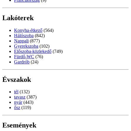
Franciaország
(9)
Lakóterek
Konyha-étkező
(564)
Hálószoba
(842)
Nappali
(877)
Gyerekszoba
(102)
Előszoba-közlekedő
(749)
Fürdő-WC
(76)
Gardrób
(24)
Évszakok
tél
(132)
tavasz
(387)
nyár
(443)
ősz
(119)
Események