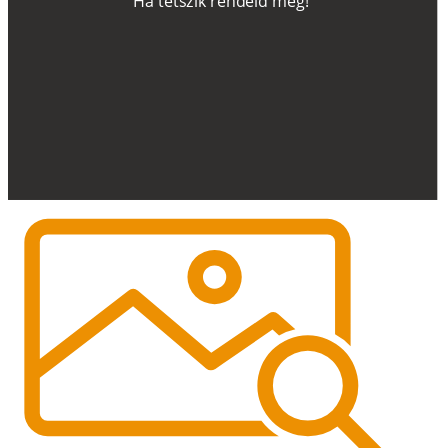
H
a
t
e
t
s
z
i
k
r
e
n
d
el
d
m
e
g
!