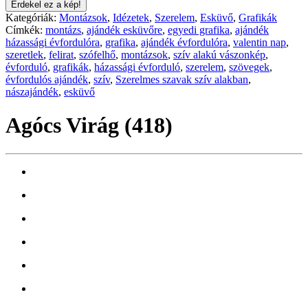
Érdekel ez a kép!
Kategóriák:
Montázsok
,
Idézetek
,
Szerelem
,
Esküvő
,
Grafikák
Címkék:
montázs
,
ajándék esküvőre
,
egyedi grafika
,
ajándék
házassági évfordulóra
,
grafika
,
ajándék évfordulóra
,
valentin nap
,
szeretlek
,
felirat
,
szófelhő
,
montázsok
,
szív alakú vászonkép
,
évforduló
,
grafikák
,
házassági évforduló
,
szerelem
,
szövegek
,
évfordulós ajándék
,
szív
,
Szerelmes szavak szív alakban
,
nászajándék
,
esküvő
Agócs Virág (418)