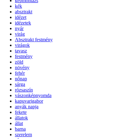
képmontázs
kék
absztrakt
idézet
idézetek
nyár
virág
Absztrakt festmény
virágok
tavasz
festmény
zöld
növény
fehér
nőnap
sárga
rózsaszín
vászonképnyomda
kapuvarigabor
anyák napja
fekete
állatok
állat
barna
szerelem