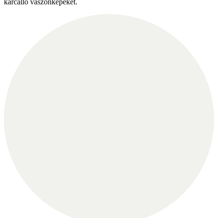
karcálló vászonképeket.