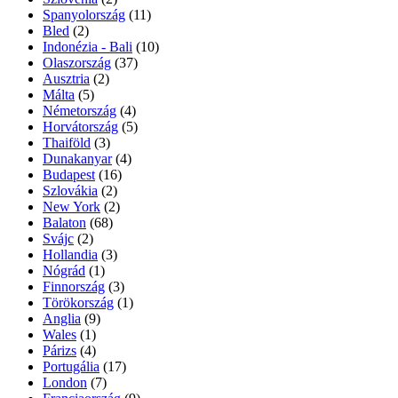
Spanyolország
(11)
Bled
(2)
Indonézia - Bali
(10)
Olaszország
(37)
Ausztria
(2)
Málta
(5)
Németország
(4)
Horvátország
(5)
Thaiföld
(3)
Dunakanyar
(4)
Budapest
(16)
Szlovákia
(2)
New York
(2)
Balaton
(68)
Svájc
(2)
Hollandia
(3)
Nógrád
(1)
Finnország
(3)
Törökország
(1)
Anglia
(9)
Wales
(1)
Párizs
(4)
Portugália
(17)
London
(7)