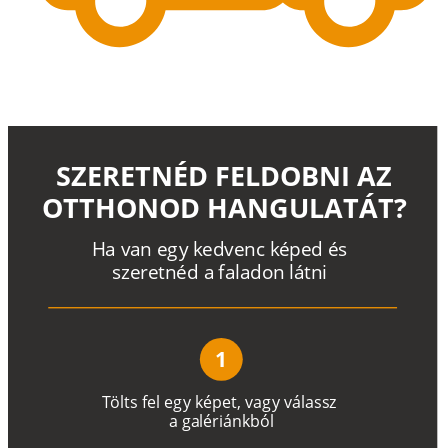
SZERETNÉD FELDOBNI AZ
OTTHONOD HANGULATÁT?
H
a
v
a
n
e
g
y
k
e
d
v
e
n
c
k
é
p
e
d
é
s
s
z
e
r
e
t
n
é
d a
f
a
l
a
d
o
n
l
á
t
n
i
1
T
ö
l
t
s
f
e
l
e
g
y
k
é
pe
t
,
v
a
g
y
v
á
l
a
ss
z
a
g
a
lé
r
i
án
k
b
ó
l