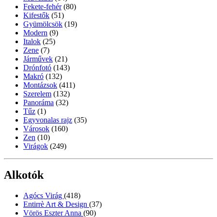
Fekete-fehér
(80)
Kifestők
(51)
Gyümölcsök
(19)
Modern
(9)
Italok
(25)
Zene
(7)
Járművek
(21)
Drónfotó
(143)
Makró
(132)
Montázsok
(411)
Szerelem
(132)
Panoráma
(32)
Tűz
(1)
Egyvonalas rajz
(35)
Városok
(160)
Zen
(10)
Virágok
(249)
Alkotók
Agócs Virág
(418)
Entirrè Art & Design
(37)
Vörös Eszter Anna
(90)