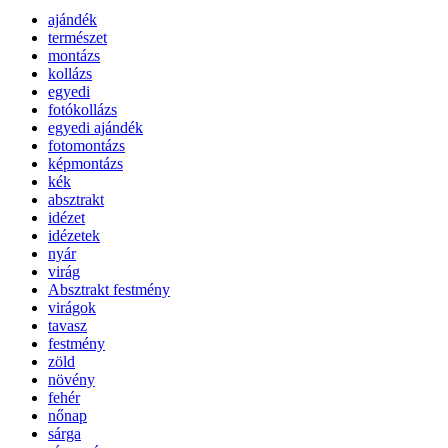
ajándék
természet
montázs
kollázs
egyedi
fotókollázs
egyedi ajándék
fotomontázs
képmontázs
kék
absztrakt
idézet
idézetek
nyár
virág
Absztrakt festmény
virágok
tavasz
festmény
zöld
növény
fehér
nőnap
sárga