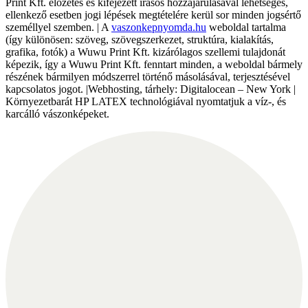
Print Kft. előzetes és kifejezett írásos hozzájárulásával lehetséges,
ellenkező esetben jogi lépések megtételére kerül sor minden jogsértő
személlyel szemben. | A
vaszonkepnyomda.hu
weboldal tartalma
(így különösen: szöveg, szövegszerkezet, struktúra, kialakítás,
grafika, fotók) a Wuwu Print Kft. kizárólagos szellemi tulajdonát
képezik, így a Wuwu Print Kft. fenntart minden, a weboldal bármely
részének bármilyen módszerrel történő másolásával, terjesztésével
kapcsolatos jogot. |Webhosting, tárhely: Digitalocean – New York |
Környezetbarát HP LATEX technológiával nyomtatjuk a víz-, és
karcálló vászonképeket.