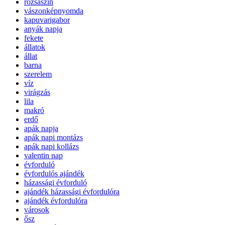
rózsaszín
vászonképnyomda
kapuvarigabor
anyák napja
fekete
állatok
állat
barna
szerelem
víz
virágzás
lila
makró
erdő
apák napja
apák napi montázs
apák napi kollázs
valentin nap
évforduló
évfordulós ajándék
házassági évforduló
ajándék házassági évfordulóra
ajándék évfordulóra
városok
ősz