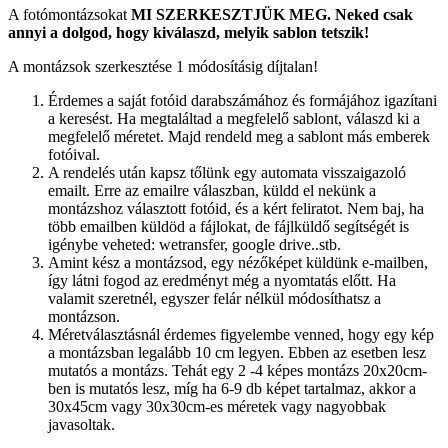
A fotómontázsokat
MI SZERKESZTJÜK MEG.
Neked csak
annyi a dolgod, hogy kiválaszd, melyik sablon tetszik!
A montázsok szerkesztése 1 módosításig díjtalan!
Érdemes a saját fotóid darabszámához és formájához igazítani
a keresést. Ha megtaláltad a megfelelő sablont, válaszd ki a
megfelelő méretet. Majd rendeld meg a sablont más emberek
fotóival.
A rendelés után kapsz tőlünk egy automata visszaigazoló
emailt. Erre az emailre válaszban, küldd el nekünk a
montázshoz választott fotóid, és a kért feliratot. Nem baj, ha
több emailben küldöd a fájlokat, de fájlküldő segítségét is
igénybe veheted: wetransfer, google drive..stb.
Amint kész a montázsod, egy nézőképet küldünk e-mailben,
így látni fogod az eredményt még a nyomtatás előtt. Ha
valamit szeretnél, egyszer felár nélkül módosíthatsz a
montázson.
Méretválasztásnál érdemes figyelembe venned, hogy egy kép
a montázsban legalább 10 cm legyen. Ebben az esetben lesz
mutatós a montázs. Tehát egy 2 -4 képes montázs 20x20cm-
ben is mutatós lesz, míg ha 6-9 db képet tartalmaz, akkor a
30x45cm vagy 30x30cm-es méretek vagy nagyobbak
javasoltak.