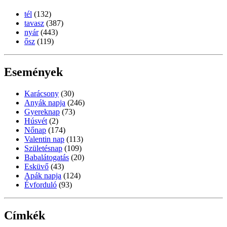
tél
(132)
tavasz
(387)
nyár
(443)
ősz
(119)
Események
Karácsony
(30)
Anyák napja
(246)
Gyereknap
(73)
Húsvét
(2)
Nőnap
(174)
Valentin nap
(113)
Születésnap
(109)
Babalátogatás
(20)
Esküvő
(43)
Apák napja
(124)
Évforduló
(93)
Címkék