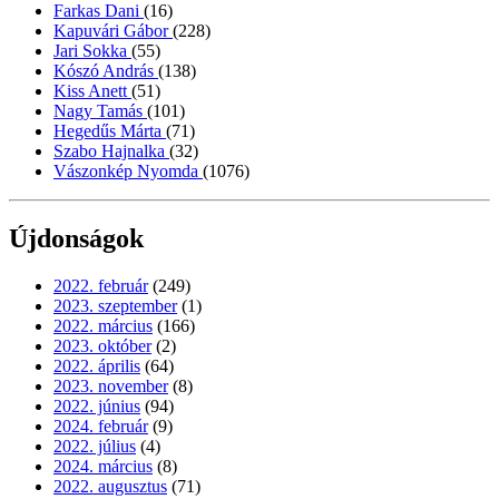
Farkas Dani
(16)
Kapuvári Gábor
(228)
Jari Sokka
(55)
Kószó András
(138)
Kiss Anett
(51)
Nagy Tamás
(101)
Hegedűs Márta
(71)
Szabo Hajnalka
(32)
Vászonkép Nyomda
(1076)
Újdonságok
2022. február
(249)
2023. szeptember
(1)
2022. március
(166)
2023. október
(2)
2022. április
(64)
2023. november
(8)
2022. június
(94)
2024. február
(9)
2022. július
(4)
2024. március
(8)
2022. augusztus
(71)