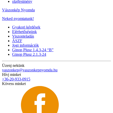
olajfestmény
Vászonkép Nyomda
Neked nyomtatunk!
Gyakori kérdések
Elérhetőségünk
Viszonteladás
ÁSZF
Jogi információk
Ginop Plusz 1.4.3-24 “B”
Ginop Plusz 2.1.3-24
Üzenj nekünk
vaszonkep@vaszonkepnyomda.hu
Hívj minket
+36-20-933-0915
Kövess minket