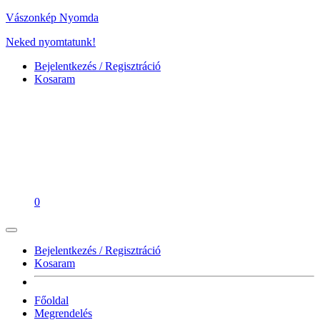
Vászonkép Nyomda
Neked nyomtatunk!
Bejelentkezés / Regisztráció
Kosaram
0
Bejelentkezés / Regisztráció
Kosaram
Főoldal
Megrendelés