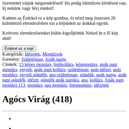
Szeretettel várjuk megrendelésed! Ha pedig bármilyen kérdésed van,
írj nekünk vagy hívj minket!
Kattints az Érdekel ez a kép gombra, és nézd meg összesen 26
különböző elrendezésben ezt a képünket az árakkal együtt.
Kedvenc elrendezéseinket külön kigyűjtöttük Neked itt a fő kép
alatt!
Érdekel ez a kép!
Kategóriák:
Idézetek
,
Montázsok
Esemény:
Születésnap
,
Apák napja
Címkék:
15 képes montázs
,
fotókollázs
,
képmontázs
,
apák napi
montázs
,
egyedi
,
apák napi kollázs
,
születésnap
,
apás idézet
,
apás
montázs
,
egyedi ajándék
,
apa születésnap
,
ajándék
,
apák napja
,
apák
napi ajándék
,
idézet
,
ajándék apák napjára
,
apa
,
kollázs
,
Apák napi
montázs 113
,
montázs
,
apa montázs
,
fotomontázs
,
idézetek
Agócs Virág (418)