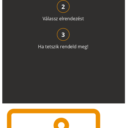
2
V
á
l
a
ss
z
e
l
r
e
n
d
e
z
é
s
t
3
H
a
t
e
t
s
z
i
k
r
e
n
d
el
d
m
e
g
!