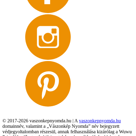
© 2017-2026 vaszonkepnyomda.hu | A
vaszonkepnyomda.hu
domainnév, valamint a „Vászonkép Nyomda” név bejegyzett
védjegyoltalomban részesül, annak felhasználása kizárólag a Wuwu