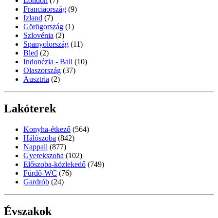
London
(7)
Franciaország
(9)
Izland
(7)
Görögország
(1)
Szlovénia
(2)
Spanyolország
(11)
Bled
(2)
Indonézia - Bali
(10)
Olaszország
(37)
Ausztria
(2)
Lakóterek
Konyha-étkező
(564)
Hálószoba
(842)
Nappali
(877)
Gyerekszoba
(102)
Előszoba-közlekedő
(749)
Fürdő-WC
(76)
Gardrób
(24)
Évszakok