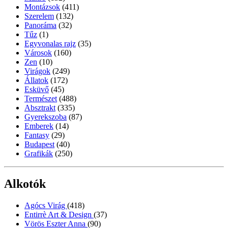
Montázsok
(411)
Szerelem
(132)
Panoráma
(32)
Tűz
(1)
Egyvonalas rajz
(35)
Városok
(160)
Zen
(10)
Virágok
(249)
Állatok
(172)
Esküvő
(45)
Természet
(488)
Absztrakt
(335)
Gyerekszoba
(87)
Emberek
(14)
Fantasy
(29)
Budapest
(40)
Grafikák
(250)
Alkotók
Agócs Virág
(418)
Entirrè Art & Design
(37)
Vörös Eszter Anna
(90)