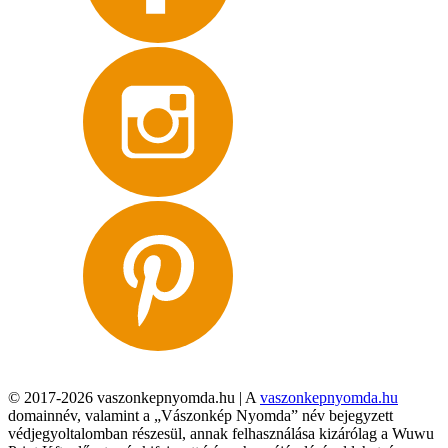
© 2017-2026 vaszonkepnyomda.hu | A
vaszonkepnyomda.hu
domainnév, valamint a „Vászonkép Nyomda” név bejegyzett
védjegyoltalomban részesül, annak felhasználása kizárólag a Wuwu