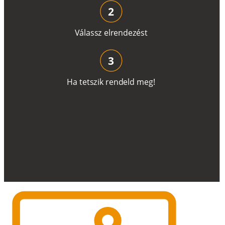
2
V
á
l
a
ss
z
e
l
r
e
n
d
e
z
é
s
t
3
H
a
t
e
t
s
z
i
k
r
e
n
d
el
d
m
e
g
!