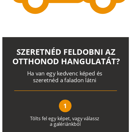
SZERETNÉD FELDOBNI AZ
OTTHONOD HANGULATÁT?
H
a
v
a
n
e
g
y
k
e
d
v
e
n
c
k
é
p
e
d
é
s
s
z
e
r
e
t
n
é
d a
f
a
l
a
d
o
n
l
á
t
n
i
1
T
ö
l
t
s
f
e
l
e
g
y
k
é
pe
t
,
v
a
g
y
v
á
l
a
ss
z
a
g
a
lé
r
i
án
k
b
ó
l