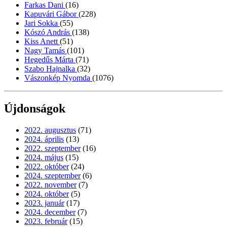
Farkas Dani
(16)
Kapuvári Gábor
(228)
Jari Sokka
(55)
Kószó András
(138)
Kiss Anett
(51)
Nagy Tamás
(101)
Hegedűs Márta
(71)
Szabo Hajnalka
(32)
Vászonkép Nyomda
(1076)
Újdonságok
2022. augusztus
(71)
2024. április
(13)
2022. szeptember
(16)
2024. május
(15)
2022. október
(24)
2024. szeptember
(6)
2022. november
(7)
2024. október
(5)
2023. január
(17)
2024. december
(7)
2023. február
(15)