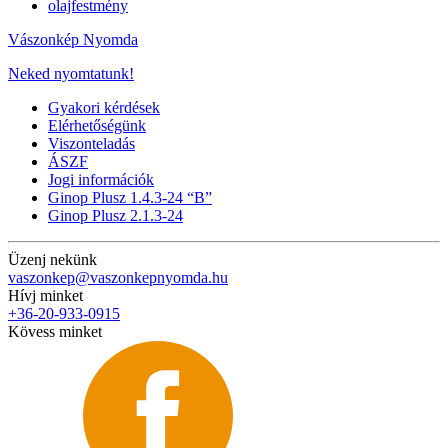
olajfestmény
Vászonkép Nyomda
Neked nyomtatunk!
Gyakori kérdések
Elérhetőségünk
Viszonteladás
ÁSZF
Jogi információk
Ginop Plusz 1.4.3-24 “B”
Ginop Plusz 2.1.3-24
Üzenj nekünk
vaszonkep@vaszonkepnyomda.hu
Hívj minket
+36-20-933-0915
Kövess minket