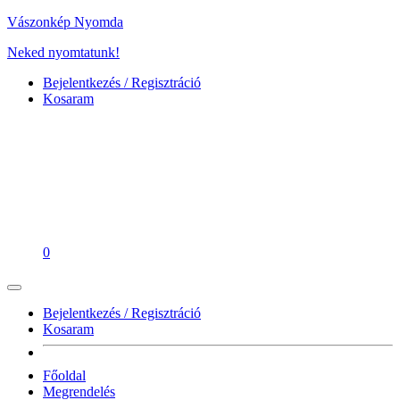
Vászonkép Nyomda
Neked nyomtatunk!
Bejelentkezés / Regisztráció
Kosaram
0
Bejelentkezés / Regisztráció
Kosaram
Főoldal
Megrendelés