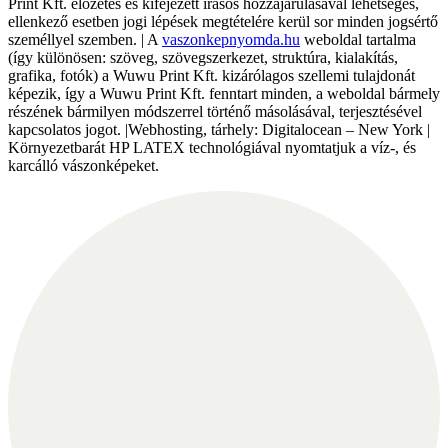
Print Kft. előzetes és kifejezett írásos hozzájárulásával lehetséges,
ellenkező esetben jogi lépések megtételére kerül sor minden jogsértő
személlyel szemben. | A
vaszonkepnyomda.hu
weboldal tartalma
(így különösen: szöveg, szövegszerkezet, struktúra, kialakítás,
grafika, fotók) a Wuwu Print Kft. kizárólagos szellemi tulajdonát
képezik, így a Wuwu Print Kft. fenntart minden, a weboldal bármely
részének bármilyen módszerrel történő másolásával, terjesztésével
kapcsolatos jogot. |Webhosting, tárhely: Digitalocean – New York |
Környezetbarát HP LATEX technológiával nyomtatjuk a víz-, és
karcálló vászonképeket.