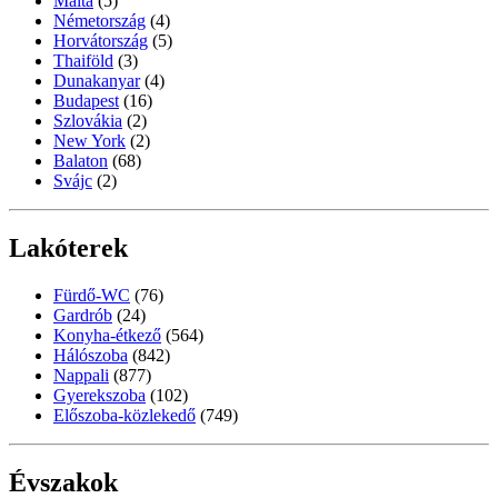
Málta
(5)
Németország
(4)
Horvátország
(5)
Thaiföld
(3)
Dunakanyar
(4)
Budapest
(16)
Szlovákia
(2)
New York
(2)
Balaton
(68)
Svájc
(2)
Lakóterek
Fürdő-WC
(76)
Gardrób
(24)
Konyha-étkező
(564)
Hálószoba
(842)
Nappali
(877)
Gyerekszoba
(102)
Előszoba-közlekedő
(749)
Évszakok