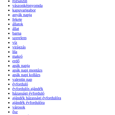
rózsaszín
vászonképnyomda
kapuvarigabor
anyák napja
fekete
állatok
állat
barna
szerelem
víz
virágzás
lila
makró
erdő
apák napja
apák napi montázs
apák napi kollázs
valentin nap
évforduló
évfordulós ajándék
házassági évforduló
ajándék házassági évfordulóra
ajándék évfordulóra
városok
ősz