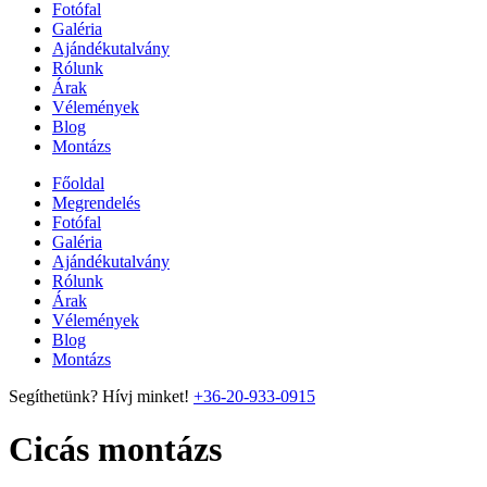
Fotófal
Galéria
Ajándékutalvány
Rólunk
Árak
Vélemények
Blog
Montázs
Főoldal
Megrendelés
Fotófal
Galéria
Ajándékutalvány
Rólunk
Árak
Vélemények
Blog
Montázs
Segíthetünk? Hívj minket!
+36-20-933-0915
Cicás montázs