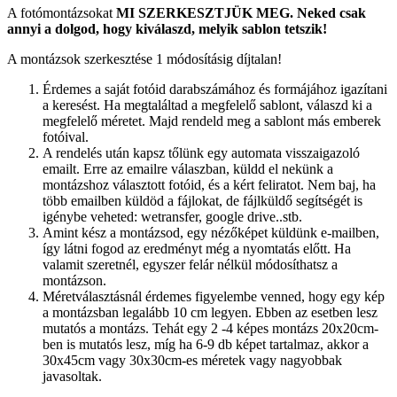
A fotómontázsokat
MI SZERKESZTJÜK MEG.
Neked csak
annyi a dolgod, hogy kiválaszd, melyik sablon tetszik!
A montázsok szerkesztése 1 módosításig díjtalan!
Érdemes a saját fotóid darabszámához és formájához igazítani
a keresést. Ha megtaláltad a megfelelő sablont, válaszd ki a
megfelelő méretet. Majd rendeld meg a sablont más emberek
fotóival.
A rendelés után kapsz tőlünk egy automata visszaigazoló
emailt. Erre az emailre válaszban, küldd el nekünk a
montázshoz választott fotóid, és a kért feliratot. Nem baj, ha
több emailben küldöd a fájlokat, de fájlküldő segítségét is
igénybe veheted: wetransfer, google drive..stb.
Amint kész a montázsod, egy nézőképet küldünk e-mailben,
így látni fogod az eredményt még a nyomtatás előtt. Ha
valamit szeretnél, egyszer felár nélkül módosíthatsz a
montázson.
Méretválasztásnál érdemes figyelembe venned, hogy egy kép
a montázsban legalább 10 cm legyen. Ebben az esetben lesz
mutatós a montázs. Tehát egy 2 -4 képes montázs 20x20cm-
ben is mutatós lesz, míg ha 6-9 db képet tartalmaz, akkor a
30x45cm vagy 30x30cm-es méretek vagy nagyobbak
javasoltak.