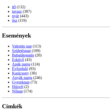
tél
(132)
tavasz
(387)
nyár
(443)
ősz
(119)
Események
Valentin nap
(113)
Születésnap
(109)
Babalátogatás
(20)
Esküvő
(43)
Apák napja
(124)
Évforduló
(93)
Karácsony
(30)
Anyák napja
(246)
Gyereknap
(73)
Húsvét
(2)
Nőnap
(174)
Címkék