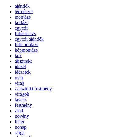
ajándék
természet
montázs
kollázs
egyedi
fotókollázs
egyedi ajándék
fotomontázs
képmontázs
kék
absztrakt
idézet
idézetek
nyár
virág
Absztrakt festmény
virágok
tavasz
festmény
zöld
növény
fehér
nőnap
sárga