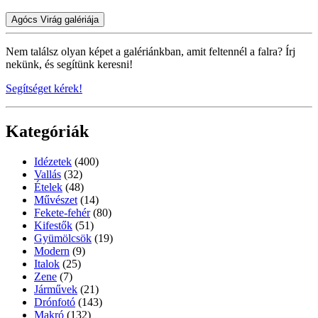
Agócs Virág galériája
Nem találsz olyan képet a galériánkban, amit feltennél a falra? Írj
nekünk, és segítünk keresni!
Segítséget kérek!
Kategóriák
Idézetek
(400)
Vallás
(32)
Ételek
(48)
Művészet
(14)
Fekete-fehér
(80)
Kifestők
(51)
Gyümölcsök
(19)
Modern
(9)
Italok
(25)
Zene
(7)
Járművek
(21)
Drónfotó
(143)
Makró
(132)