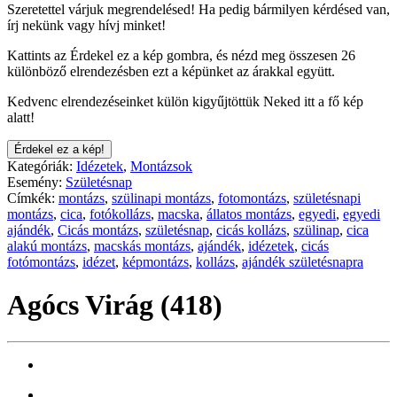
Szeretettel várjuk megrendelésed! Ha pedig bármilyen kérdésed van,
írj nekünk vagy hívj minket!
Kattints az Érdekel ez a kép gombra, és nézd meg összesen 26
különböző elrendezésben ezt a képünket az árakkal együtt.
Kedvenc elrendezéseinket külön kigyűjtöttük Neked itt a fő kép
alatt!
Érdekel ez a kép!
Kategóriák:
Idézetek
,
Montázsok
Esemény:
Születésnap
Címkék:
montázs
,
szülinapi montázs
,
fotomontázs
,
születésnapi
montázs
,
cica
,
fotókollázs
,
macska
,
állatos montázs
,
egyedi
,
egyedi
ajándék
,
Cicás montázs
,
születésnap
,
cicás kollázs
,
szülinap
,
cica
alakú montázs
,
macskás montázs
,
ajándék
,
idézetek
,
cicás
fotómontázs
,
idézet
,
képmontázs
,
kollázs
,
ajándék születésnapra
Agócs Virág (418)