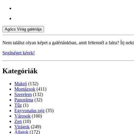
Agócs Virág galériája
Nem találsz olyan képet a galériánkban, amit feltennél a falra? Írj nek
Segítséget kérek!
Kategóriák
Makró
(132)
Montázsok
(411)
Szerelem
(132)
Panoráma
(32)
Tűz
(1)
Egyvonalas rajz
(35)
Városok
(160)
Zen
(10)
Virágok
(249)
Állatok
(172)