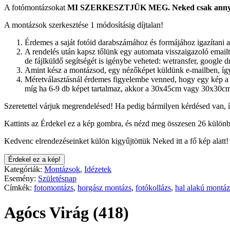
A fotómontázsokat
MI SZERKESZTJÜK MEG.
Neked csak annyi
A montázsok szerkesztése 1 módosításig díjtalan!
Érdemes a saját fotóid darabszámához és formájához igazítani a
A rendelés után kapsz tőlünk egy automata visszaigazoló emailt.
de fájlküldő segítségét is igénybe veheted: wetransfer, google dr
Amint kész a montázsod, egy nézőképet küldünk e-mailben, így 
Méretválasztásnál érdemes figyelembe venned, hogy egy kép a 
míg ha 6-9 db képet tartalmaz, akkor a 30x45cm vagy 30x30cm
Szeretettel várjuk megrendelésed! Ha pedig bármilyen kérdésed van, 
Kattints az Érdekel ez a kép gombra, és nézd meg összesen 26 különb
Kedvenc elrendezéseinket külön kigyűjtöttük Neked itt a fő kép alatt!
Érdekel ez a kép!
Kategóriák:
Montázsok
,
Idézetek
Esemény:
Születésnap
Címkék:
fotomontázs
,
horgász montázs
,
fotókollázs
,
hal alakú montáz
Agócs Virág (418)