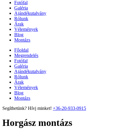
Fotófal
Galéria
Ajándékutalvány
Rólunk
Árak
Vélemények
Blog
Montázs
Főoldal
Megrendelés
Fotófal
Galéria
Ajándékutalvány
Rólunk
Árak
Vélemények
Blog
Montázs
Segíthetünk? Hívj minket!
+36-20-933-0915
Horgász montázs