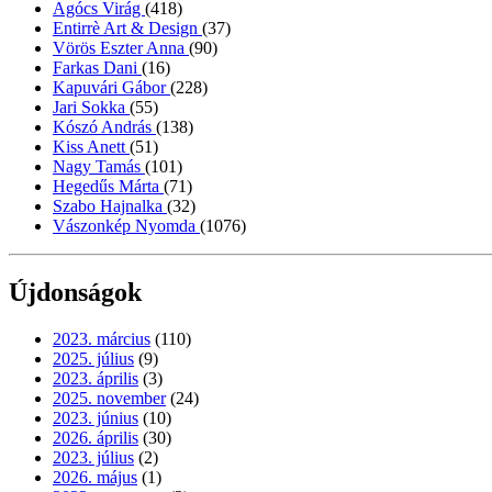
Agócs Virág
(418)
Entirrè Art & Design
(37)
Vörös Eszter Anna
(90)
Farkas Dani
(16)
Kapuvári Gábor
(228)
Jari Sokka
(55)
Kószó András
(138)
Kiss Anett
(51)
Nagy Tamás
(101)
Hegedűs Márta
(71)
Szabo Hajnalka
(32)
Vászonkép Nyomda
(1076)
Újdonságok
2023. március
(110)
2025. július
(9)
2023. április
(3)
2025. november
(24)
2023. június
(10)
2026. április
(30)
2023. július
(2)
2026. május
(1)