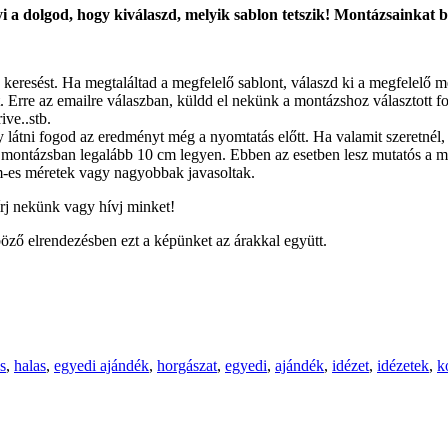
 a dolgod, hogy kiválaszd, melyik sablon tetszik! Montázsainkat bár
 keresést. Ha megtaláltad a megfelelő sablont, válaszd ki a megfelelő 
 Erre az emailre válaszban, küldd el nekünk a montázshoz választott fotó
ive..stb.
látni fogod az eredményt még a nyomtatás előtt. Ha valamit szeretnél, 
montázsban legalább 10 cm legyen. Ebben az esetben lesz mutatós a m
-es méretek vagy nagyobbak javasoltak.
írj nekünk vagy hívj minket!
öző elrendezésben ezt a képünket az árakkal együtt.
s
,
halas
,
egyedi ajándék
,
horgászat
,
egyedi
,
ajándék
,
idézet
,
idézetek
,
k