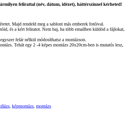
milyen felirattal (név, dátum, idézet), háttérszínnel kérheted!
méretet. Majd rendeld meg a sablont más emberek fotóival.
id, és a kért feliratot. Nem baj, ha több emailben küldöd a fájlokat,
egyszer felár nélkül módosíthatsz a montázson.
ontázs. Tehát egy 2 -4 képes montázs 20x20cm-ben is mutatós lesz,
ollázs
,
képmontázs
,
montázs