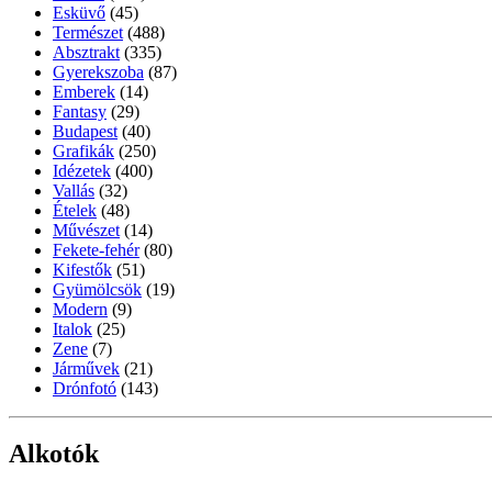
Esküvő
(45)
Természet
(488)
Absztrakt
(335)
Gyerekszoba
(87)
Emberek
(14)
Fantasy
(29)
Budapest
(40)
Grafikák
(250)
Idézetek
(400)
Vallás
(32)
Ételek
(48)
Művészet
(14)
Fekete-fehér
(80)
Kifestők
(51)
Gyümölcsök
(19)
Modern
(9)
Italok
(25)
Zene
(7)
Járművek
(21)
Drónfotó
(143)
Alkotók