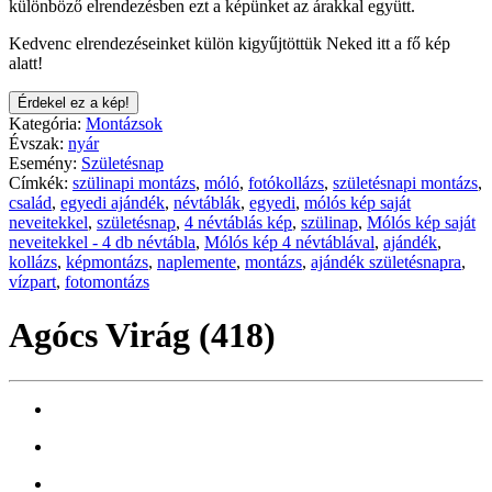
különböző elrendezésben ezt a képünket az árakkal együtt.
Kedvenc elrendezéseinket külön kigyűjtöttük Neked itt a fő kép
alatt!
Érdekel ez a kép!
Kategória:
Montázsok
Évszak:
nyár
Esemény:
Születésnap
Címkék:
szülinapi montázs
,
móló
,
fotókollázs
,
születésnapi montázs
,
család
,
egyedi ajándék
,
névtáblák
,
egyedi
,
mólós kép saját
neveitekkel
,
születésnap
,
4 névtáblás kép
,
szülinap
,
Mólós kép saját
neveitekkel - 4 db névtábla
,
Mólós kép 4 névtáblával
,
ajándék
,
kollázs
,
képmontázs
,
naplemente
,
montázs
,
ajándék születésnapra
,
vízpart
,
fotomontázs
Agócs Virág (418)