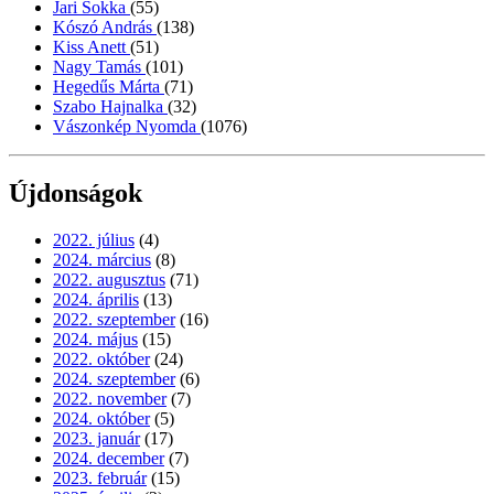
Jari Sokka
(55)
Kószó András
(138)
Kiss Anett
(51)
Nagy Tamás
(101)
Hegedűs Márta
(71)
Szabo Hajnalka
(32)
Vászonkép Nyomda
(1076)
Újdonságok
2022. július
(4)
2024. március
(8)
2022. augusztus
(71)
2024. április
(13)
2022. szeptember
(16)
2024. május
(15)
2022. október
(24)
2024. szeptember
(6)
2022. november
(7)
2024. október
(5)
2023. január
(17)
2024. december
(7)
2023. február
(15)