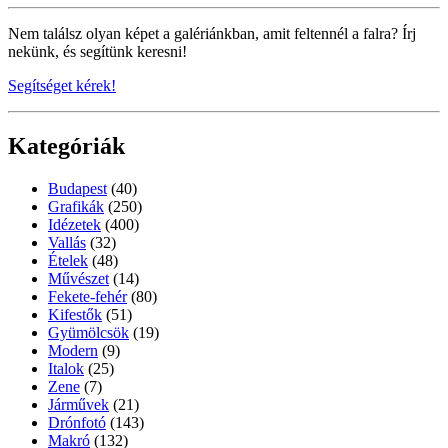
Nem találsz olyan képet a galériánkban, amit feltennél a falra? Írj
nekünk, és segítünk keresni!
Segítséget kérek!
Kategóriák
Budapest
(40)
Grafikák
(250)
Idézetek
(400)
Vallás
(32)
Ételek
(48)
Művészet
(14)
Fekete-fehér
(80)
Kifestők
(51)
Gyümölcsök
(19)
Modern
(9)
Italok
(25)
Zene
(7)
Járművek
(21)
Drónfotó
(143)
Makró
(132)