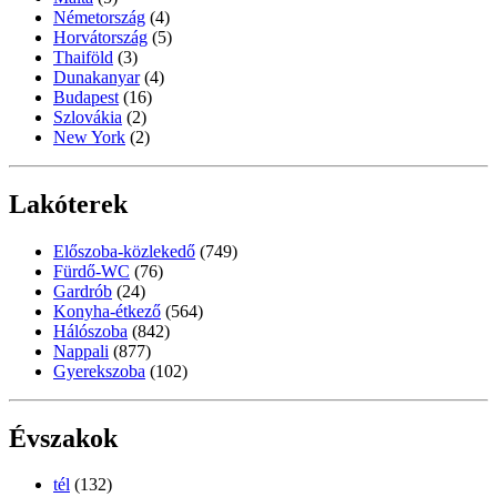
Németország
(4)
Horvátország
(5)
Thaiföld
(3)
Dunakanyar
(4)
Budapest
(16)
Szlovákia
(2)
New York
(2)
Lakóterek
Előszoba-közlekedő
(749)
Fürdő-WC
(76)
Gardrób
(24)
Konyha-étkező
(564)
Hálószoba
(842)
Nappali
(877)
Gyerekszoba
(102)
Évszakok
tél
(132)