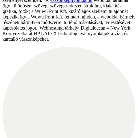
személlyel szemben. | A
vaszonkepnyomda.hu
weboldal tartalma
(így különösen: szöveg, szövegszerkezet, struktúra, kialakítás,
grafika, fotók) a Wuwu Print Kft. kizárólagos szellemi tulajdonát
képezik, így a Wuwu Print Kft. fenntart minden, a weboldal bármely
részének bármilyen módszerrel történő másolásával, terjesztésével
kapcsolatos jogot. |Webhosting, tárhely: Digitalocean – New York |
Környezetbarát HP LATEX technológiával nyomtatjuk a víz-, és
karcálló vászonképeket.