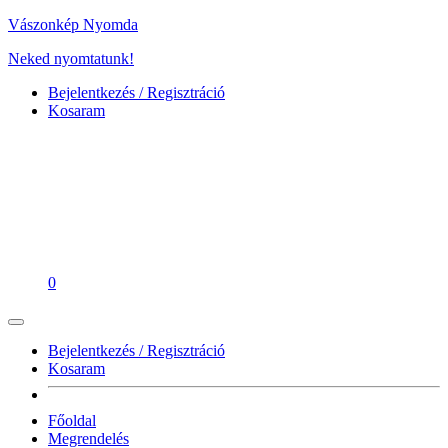
Vászonkép Nyomda
Neked nyomtatunk!
Bejelentkezés / Regisztráció
Kosaram
0
Bejelentkezés / Regisztráció
Kosaram
Főoldal
Megrendelés