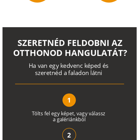
SZERETNÉD FELDOBNI AZ
OTTHONOD HANGULATÁT?
H
a
v
a
n
e
g
y
k
e
d
v
e
n
c
k
é
p
e
d
é
s
s
z
e
r
e
t
n
é
d a
f
a
l
a
d
o
n
l
á
t
n
i
1
T
ö
l
t
s
f
e
l
e
g
y
k
é
pe
t
,
v
a
g
y
v
á
l
a
ss
z
a
g
a
lé
r
i
án
k
b
ó
l
2