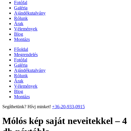
Fotófal
Galéria
Ajándékutalvány
Rólunk
Árak
Vélemények
Blog
Montázs
Főoldal
Megrendelés
Fotófal
Galéria
Ajándékutalvány
Rólunk
Árak
Vélemények
Blog
Montázs
Segíthetünk? Hívj minket!
+36-20-933-0915
Mólós kép saját neveitekkel – 4