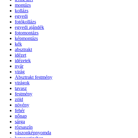
montázs
kollázs
egyedi
fotókollázs
egyedi ajándék
fotomontázs
képmontázs
kék
absztrakt
idézet
idézetek
nyár
virág
Absztrakt festmény
virágok
tavasz
festmény
zöld
növény
fehér
nőnap
sárga
rózsaszín
vászonképnyomda