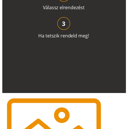
V
á
l
a
ss
z
e
l
r
e
n
d
e
z
é
s
t
3
H
a
t
e
t
s
z
i
k
r
e
n
d
el
d
m
e
g
!