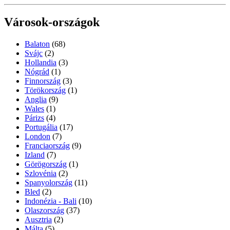
Városok-országok
Balaton
(68)
Svájc
(2)
Hollandia
(3)
Nógrád
(1)
Finnország
(3)
Törökország
(1)
Anglia
(9)
Wales
(1)
Párizs
(4)
Portugália
(17)
London
(7)
Franciaország
(9)
Izland
(7)
Görögország
(1)
Szlovénia
(2)
Spanyolország
(11)
Bled
(2)
Indonézia - Bali
(10)
Olaszország
(37)
Ausztria
(2)
Málta
(5)