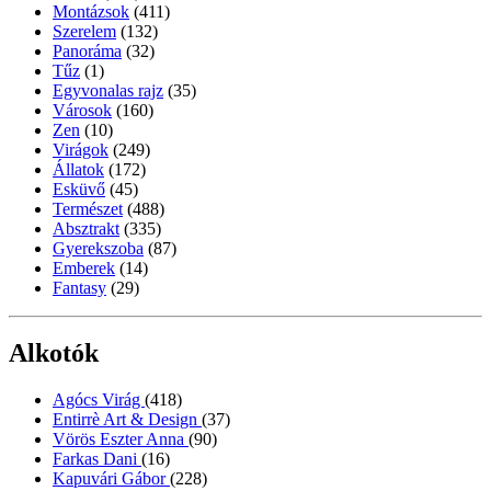
Montázsok
(411)
Szerelem
(132)
Panoráma
(32)
Tűz
(1)
Egyvonalas rajz
(35)
Városok
(160)
Zen
(10)
Virágok
(249)
Állatok
(172)
Esküvő
(45)
Természet
(488)
Absztrakt
(335)
Gyerekszoba
(87)
Emberek
(14)
Fantasy
(29)
Alkotók
Agócs Virág
(418)
Entirrè Art & Design
(37)
Vörös Eszter Anna
(90)
Farkas Dani
(16)
Kapuvári Gábor
(228)