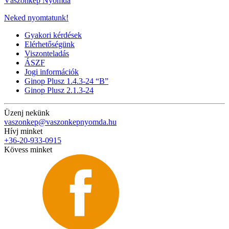
Vászonkép Nyomda
Neked nyomtatunk!
Gyakori kérdések
Elérhetőségünk
Viszonteladás
ÁSZF
Jogi információk
Ginop Plusz 1.4.3-24 “B”
Ginop Plusz 2.1.3-24
Üzenj nekünk
vaszonkep@vaszonkepnyomda.hu
Hívj minket
+36-20-933-0915
Kövess minket