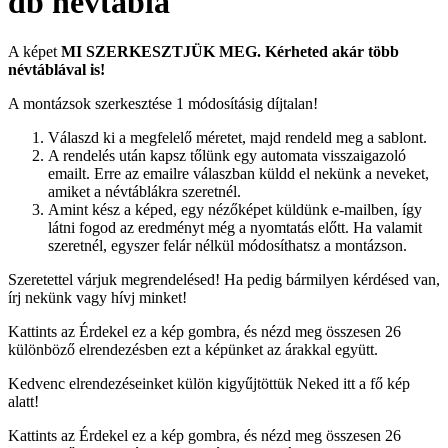
db névtábla
A képet
MI SZERKESZTJÜK MEG. Kérheted akár
több
névtáblával
is!
A montázsok szerkesztése 1 módosításig díjtalan!
Válaszd ki a megfelelő méretet, majd rendeld meg a sablont.
A rendelés után kapsz tőlünk egy automata visszaigazoló
emailt. Erre az emailre válaszban küldd el nekünk a neveket,
amiket a névtáblákra szeretnél.
Amint kész a képed, egy nézőképet küldünk e-mailben, így
látni fogod az eredményt még a nyomtatás előtt. Ha valamit
szeretnél, egyszer felár nélkül módosíthatsz a montázson.
Szeretettel várjuk megrendelésed! Ha pedig bármilyen kérdésed van,
írj nekünk vagy hívj minket!
Kattints az Érdekel ez a kép gombra, és nézd meg összesen 26
különböző elrendezésben ezt a képünket az árakkal együtt.
Kedvenc elrendezéseinket külön kigyűjtöttük Neked itt a fő kép
alatt!
Kattints az Érdekel ez a kép gombra, és nézd meg összesen 26