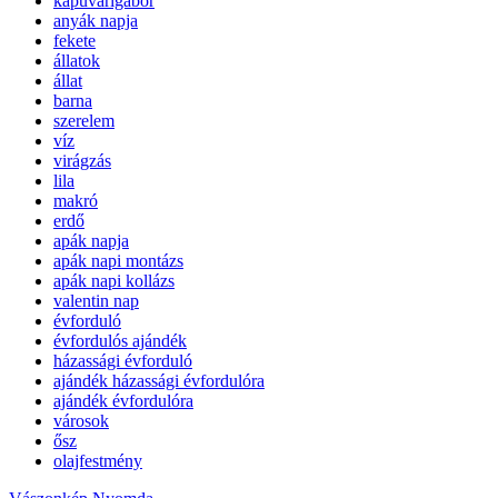
kapuvarigabor
anyák napja
fekete
állatok
állat
barna
szerelem
víz
virágzás
lila
makró
erdő
apák napja
apák napi montázs
apák napi kollázs
valentin nap
évforduló
évfordulós ajándék
házassági évforduló
ajándék házassági évfordulóra
ajándék évfordulóra
városok
ősz
olajfestmény