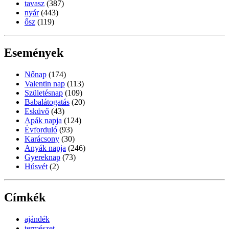
tavasz
(387)
nyár
(443)
ősz
(119)
Események
Nőnap
(174)
Valentin nap
(113)
Születésnap
(109)
Babalátogatás
(20)
Esküvő
(43)
Apák napja
(124)
Évforduló
(93)
Karácsony
(30)
Anyák napja
(246)
Gyereknap
(73)
Húsvét
(2)
Címkék
ajándék
természet