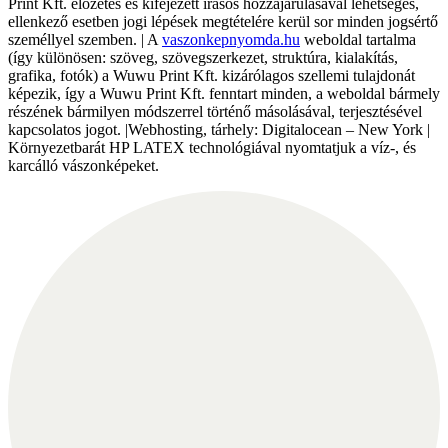
Print Kft. előzetes és kifejezett írásos hozzájárulásával lehetséges,
ellenkező esetben jogi lépések megtételére kerül sor minden jogsértő
személlyel szemben. | A
vaszonkepnyomda.hu
weboldal tartalma
(így különösen: szöveg, szövegszerkezet, struktúra, kialakítás,
grafika, fotók) a Wuwu Print Kft. kizárólagos szellemi tulajdonát
képezik, így a Wuwu Print Kft. fenntart minden, a weboldal bármely
részének bármilyen módszerrel történő másolásával, terjesztésével
kapcsolatos jogot. |Webhosting, tárhely: Digitalocean – New York |
Környezetbarát HP LATEX technológiával nyomtatjuk a víz-, és
karcálló vászonképeket.