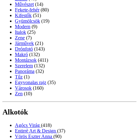
Művészet
(14)
Fekete-fehér
(80)
Kifestők
(51)
Gyümölcsök
(19)
Modern
(9)
Italok
(25)
Zene
(7)
Járművek
(21)
Drónfotó
(143)
Makró
(132)
Montázsok
(411)
Szerelem
(132)
Panoráma
(32)
Tűz
(1)
Egyvonalas rajz
(35)
Városok
(160)
Zen
(10)
Alkotók
Agócs Virág
(418)
Entirrè Art & Design
(37)
Vörös Eszter Anna
(90)