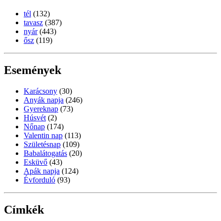
tél
(132)
tavasz
(387)
nyár
(443)
ősz
(119)
Események
Karácsony
(30)
Anyák napja
(246)
Gyereknap
(73)
Húsvét
(2)
Nőnap
(174)
Valentin nap
(113)
Születésnap
(109)
Babalátogatás
(20)
Esküvő
(43)
Apák napja
(124)
Évforduló
(93)
Címkék