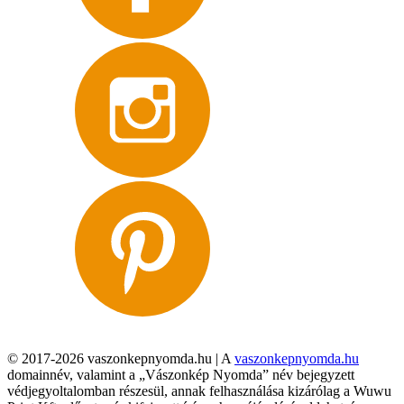
© 2017-2026 vaszonkepnyomda.hu | A
vaszonkepnyomda.hu
domainnév, valamint a „Vászonkép Nyomda” név bejegyzett
védjegyoltalomban részesül, annak felhasználása kizárólag a Wuwu