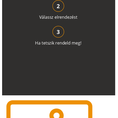
2
V
á
l
a
ss
z
e
l
r
e
n
d
e
z
é
s
t
3
H
a
t
e
t
s
z
i
k
r
e
n
d
el
d
m
e
g
!