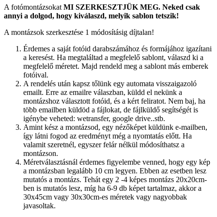
A fotómontázsokat
MI SZERKESZTJÜK MEG.
Neked csak
annyi a dolgod, hogy kiválaszd, melyik sablon tetszik!
A montázsok szerkesztése 1 módosításig díjtalan!
Érdemes a saját fotóid darabszámához és formájához igazítani
a keresést. Ha megtaláltad a megfelelő sablont, válaszd ki a
megfelelő méretet. Majd rendeld meg a sablont más emberek
fotóival.
A rendelés után kapsz tőlünk egy automata visszaigazoló
emailt. Erre az emailre válaszban, küldd el nekünk a
montázshoz választott fotóid, és a kért feliratot. Nem baj, ha
több emailben küldöd a fájlokat, de fájlküldő segítségét is
igénybe veheted: wetransfer, google drive..stb.
Amint kész a montázsod, egy nézőképet küldünk e-mailben,
így látni fogod az eredményt még a nyomtatás előtt. Ha
valamit szeretnél, egyszer felár nélkül módosíthatsz a
montázson.
Méretválasztásnál érdemes figyelembe venned, hogy egy kép
a montázsban legalább 10 cm legyen. Ebben az esetben lesz
mutatós a montázs. Tehát egy 2 -4 képes montázs 20x20cm-
ben is mutatós lesz, míg ha 6-9 db képet tartalmaz, akkor a
30x45cm vagy 30x30cm-es méretek vagy nagyobbak
javasoltak.