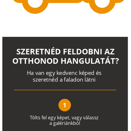
SZERETNÉD FELDOBNI AZ
OTTHONOD HANGULATÁT?
H
a
v
a
n
e
g
y
k
e
d
v
e
n
c
k
é
p
e
d
é
s
s
z
e
r
e
t
n
é
d a
f
a
l
a
d
o
n
l
á
t
n
i
1
T
ö
l
t
s
f
e
l
e
g
y
k
é
pe
t
,
v
a
g
y
v
á
l
a
ss
z
a
g
a
lé
r
i
án
k
b
ó
l