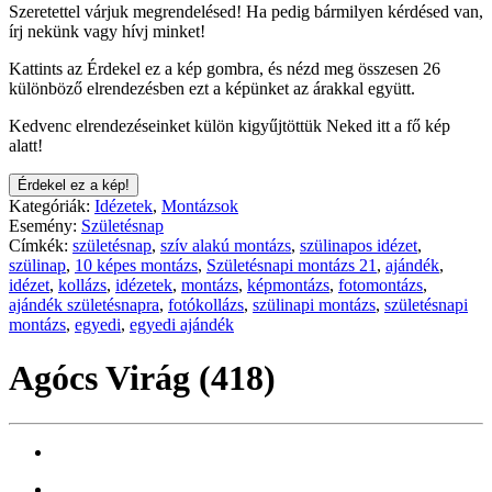
Szeretettel várjuk megrendelésed! Ha pedig bármilyen kérdésed van,
írj nekünk vagy hívj minket!
Kattints az Érdekel ez a kép gombra, és nézd meg összesen 26
különböző elrendezésben ezt a képünket az árakkal együtt.
Kedvenc elrendezéseinket külön kigyűjtöttük Neked itt a fő kép
alatt!
Érdekel ez a kép!
Kategóriák:
Idézetek
,
Montázsok
Esemény:
Születésnap
Címkék:
születésnap
,
szív alakú montázs
,
szülinapos idézet
,
szülinap
,
10 képes montázs
,
Születésnapi montázs 21
,
ajándék
,
idézet
,
kollázs
,
idézetek
,
montázs
,
képmontázs
,
fotomontázs
,
ajándék születésnapra
,
fotókollázs
,
szülinapi montázs
,
születésnapi
montázs
,
egyedi
,
egyedi ajándék
Agócs Virág (418)