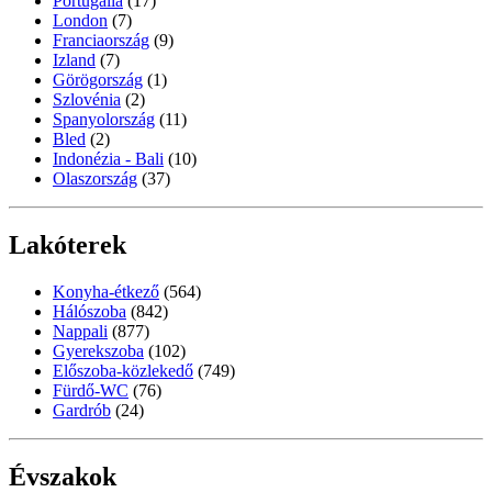
Portugália
(17)
London
(7)
Franciaország
(9)
Izland
(7)
Görögország
(1)
Szlovénia
(2)
Spanyolország
(11)
Bled
(2)
Indonézia - Bali
(10)
Olaszország
(37)
Lakóterek
Konyha-étkező
(564)
Hálószoba
(842)
Nappali
(877)
Gyerekszoba
(102)
Előszoba-közlekedő
(749)
Fürdő-WC
(76)
Gardrób
(24)
Évszakok