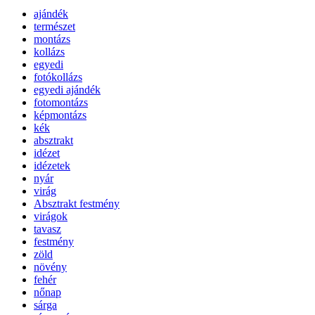
ajándék
természet
montázs
kollázs
egyedi
fotókollázs
egyedi ajándék
fotomontázs
képmontázs
kék
absztrakt
idézet
idézetek
nyár
virág
Absztrakt festmény
virágok
tavasz
festmény
zöld
növény
fehér
nőnap
sárga