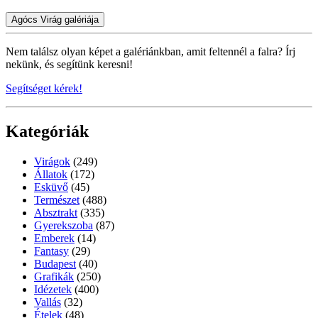
Agócs Virág galériája
Nem találsz olyan képet a galériánkban, amit feltennél a falra? Írj
nekünk, és segítünk keresni!
Segítséget kérek!
Kategóriák
Virágok
(249)
Állatok
(172)
Esküvő
(45)
Természet
(488)
Absztrakt
(335)
Gyerekszoba
(87)
Emberek
(14)
Fantasy
(29)
Budapest
(40)
Grafikák
(250)
Idézetek
(400)
Vallás
(32)
Ételek
(48)