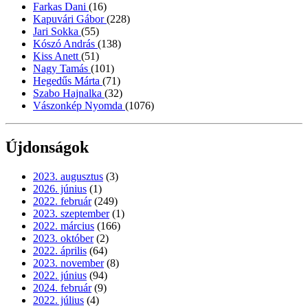
Farkas Dani
(16)
Kapuvári Gábor
(228)
Jari Sokka
(55)
Kószó András
(138)
Kiss Anett
(51)
Nagy Tamás
(101)
Hegedűs Márta
(71)
Szabo Hajnalka
(32)
Vászonkép Nyomda
(1076)
Újdonságok
2023. augusztus
(3)
2026. június
(1)
2022. február
(249)
2023. szeptember
(1)
2022. március
(166)
2023. október
(2)
2022. április
(64)
2023. november
(8)
2022. június
(94)
2024. február
(9)
2022. július
(4)