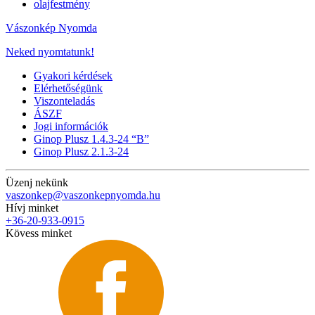
olajfestmény
Vászonkép Nyomda
Neked nyomtatunk!
Gyakori kérdések
Elérhetőségünk
Viszonteladás
ÁSZF
Jogi információk
Ginop Plusz 1.4.3-24 “B”
Ginop Plusz 2.1.3-24
Üzenj nekünk
vaszonkep@vaszonkepnyomda.hu
Hívj minket
+36-20-933-0915
Kövess minket