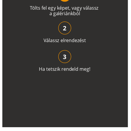
T
ö
l
t
s
f
e
l
e
g
y
k
é
pe
t
,
v
a
g
y
v
á
l
a
ss
z
a
g
a
lé
r
i
án
k
b
ó
l
2
V
á
l
a
ss
z
e
l
r
e
n
d
e
z
é
s
t
3
H
a
t
e
t
s
z
i
k
r
e
n
d
el
d
m
e
g
!