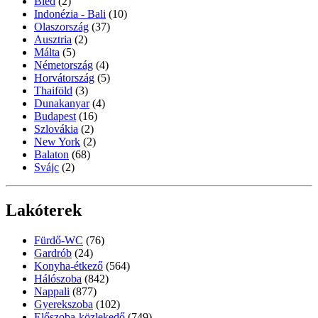
Bled
(2)
Indonézia - Bali
(10)
Olaszország
(37)
Ausztria
(2)
Málta
(5)
Németország
(4)
Horvátország
(5)
Thaiföld
(3)
Dunakanyar
(4)
Budapest
(16)
Szlovákia
(2)
New York
(2)
Balaton
(68)
Svájc
(2)
Lakóterek
Fürdő-WC
(76)
Gardrób
(24)
Konyha-étkező
(564)
Hálószoba
(842)
Nappali
(877)
Gyerekszoba
(102)
Előszoba-közlekedő
(749)