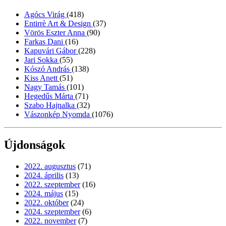
Agócs Virág
(418)
Entirrè Art & Design
(37)
Vörös Eszter Anna
(90)
Farkas Dani
(16)
Kapuvári Gábor
(228)
Jari Sokka
(55)
Kószó András
(138)
Kiss Anett
(51)
Nagy Tamás
(101)
Hegedűs Márta
(71)
Szabo Hajnalka
(32)
Vászonkép Nyomda
(1076)
Újdonságok
2022. augusztus
(71)
2024. április
(13)
2022. szeptember
(16)
2024. május
(15)
2022. október
(24)
2024. szeptember
(6)
2022. november
(7)