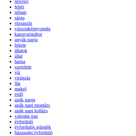
növény
fehér
nőnap
sárga
rózsaszín
vászonképnyomda
kapuvarigabor
anyák napja
fekete
állatok
állat
barna
szerelem
víz
virágzás
lila
makró
erdő
apák napja
apák napi montázs
apák napi kollázs
valentin nap
évforduló
évfordulós ajándék
házassági évforduló