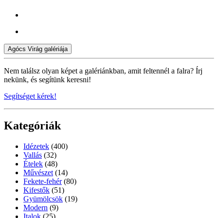
Agócs Virág galériája
Nem találsz olyan képet a galériánkban, amit feltennél a falra? Írj
nekünk, és segítünk keresni!
Segítséget kérek!
Kategóriák
Idézetek
(400)
Vallás
(32)
Ételek
(48)
Művészet
(14)
Fekete-fehér
(80)
Kifestők
(51)
Gyümölcsök
(19)
Modern
(9)
Italok
(25)