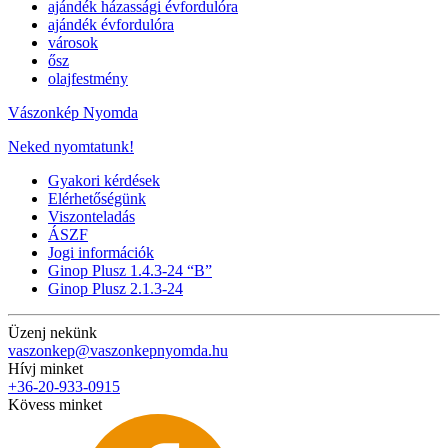
ajándék házassági évfordulóra
ajándék évfordulóra
városok
ősz
olajfestmény
Vászonkép Nyomda
Neked nyomtatunk!
Gyakori kérdések
Elérhetőségünk
Viszonteladás
ÁSZF
Jogi információk
Ginop Plusz 1.4.3-24 “B”
Ginop Plusz 2.1.3-24
Üzenj nekünk
vaszonkep@vaszonkepnyomda.hu
Hívj minket
+36-20-933-0915
Kövess minket