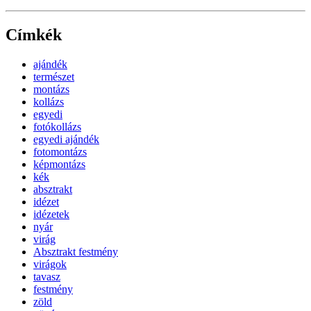
Címkék
ajándék
természet
montázs
kollázs
egyedi
fotókollázs
egyedi ajándék
fotomontázs
képmontázs
kék
absztrakt
idézet
idézetek
nyár
virág
Absztrakt festmény
virágok
tavasz
festmény
zöld