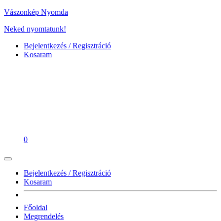
Vászonkép Nyomda
Neked nyomtatunk!
Bejelentkezés / Regisztráció
Kosaram
0
Bejelentkezés / Regisztráció
Kosaram
Főoldal
Megrendelés