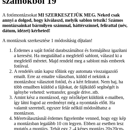
számokból 19
A fotómontázsokat
MI SZERKESZTJÜK MEG.
Neked csak
annyi a dolgod, hogy kiválaszd, melyik sablon tetszik! Számos
montázsainkat bármilyen számmal, háttérszínnel, felirattal (név,
dátum, idézet) kérheted!
A montázsok szerkesztése 1 módosításig díjtalan!
Érdemes a saját fotóid darabszámához és formájához igazítani
a keresést. Ha megtaláltad a megfelelő sablont, válaszd ki a
megfelelő méretet. Majd rendeld meg a sablont más emberek
fotóival.
A rendelés után kapsz tőlünk egy automata visszaigazoló
emailt. Erre az emailre válaszban, küldd el nekünk a
montázshoz választott fotóid, és a kért feliratot. Nem baj, ha
több emailben küldöd a fájlokat, de fájlküldő segítségét is
igénybe veheted: wetransfer, google drive..stb.
Amint kész a montázsod, egy nézőképet küldünk e-mailben,
így látni fogod az eredményt még a nyomtatás előtt. Ha
valamit szeretnél, egyszer felár nélkül módosíthatsz a
montázson.
Méretválasztásnál érdemes figyelembe venned, hogy egy kép
a montázsban legalább 10 cm legyen. Ebben az esetben lesz
mutatós a montázs. Tehát egy 2 -4 képes montázs 20x20cm-