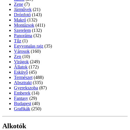
Zene
(7)
Járművek
(21)
Drónfotó
(143)
Makró
(132)
Montázsok
(411)
Szerelem
(132)
Panoráma
(32)
Tűz
(1)
Egyvonalas rajz
(35)
Városok
(160)
Zen
(10)
Virágok
(249)
Állatok
(172)
Esküvő
(45)
Természet
(488)
Absztrakt
(335)
Gyerekszoba
(87)
Emberek
(14)
Fantasy
(29)
Budapest
(40)
Grafikák
(250)
Alkotók