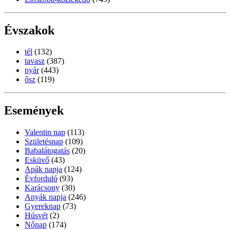
Évszakok
tél
(132)
tavasz
(387)
nyár
(443)
ősz
(119)
Események
Valentin nap
(113)
Születésnap
(109)
Babalátogatás
(20)
Esküvő
(43)
Apák napja
(124)
Évforduló
(93)
Karácsony
(30)
Anyák napja
(246)
Gyereknap
(73)
Húsvét
(2)
Nőnap
(174)