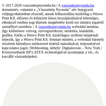
© 2017-2026 vaszonkepnyomda.hu | A
vaszonkepnyomda.hu
domainnév, valamint a „Vászonkép Nyomda” név bejegyzett
védjegyoltalomban részesül, annak felhasználása kizárólag a Wuwu
Print Kft. előzetes és kifejezett írásos hozzájárulásával lehetséges,
ellenkező esetben jogi lépések megtételére kerül sor minden jogsértő
személlyel szemben. | A
vaszonkepnyomda.hu
weboldal tartalma
(így különösen: szöveg, szövegszerkezet, struktúra, kialakítás,
grafika, fotók) a Wuwu Print Kft. kizárólagos szellemi tulajdonát
képezik, így a Wuwu Print Kft. fenntart minden, a weboldal bármely
részének bármilyen módszerrel történő másolásával, terjesztésével
kapcsolatos jogot. |Webhosting, tárhely: Digitalocean – New York |
Környezetbarát HP LATEX technológiával nyomtatjuk a víz-, és
karcálló vászonképeket.