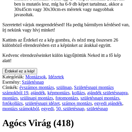
ben is mutatós lesz, míg ha 6-9 db képet tartalmaz, akkor a
30x45cm vagy 30x30cm-es méretek vagy nagyobbak
javasoltak.
Szeretettel várjuk megrendelésed! Ha pedig bármilyen kérdésed van,
írj nekünk vagy hívj minket!
Kattints az Érdekel ez a kép gombra, és nézd meg összesen 26
különböző elrendezésben ezt a képünket az árakkal együtt.
Kedvenc elrendezéseinket külön kigyűjtöttük Neked itt a fő kép
alatt!
Érdekel ez a kép!
Kategóriák:
Montázsok
,
Idézetek
Esemény:
Születésnap
Címkék:
évszámos montázs
,
szülinap
,
Születésnapi montázs
számokból 19
,
ajándék
,
képmontázs
,
kollázs
,
ajándék születésnapra
,
montázs
,
szülinapi montázs
,
fotomontázs
,
születésnapi montázs
,
fotókollázs
,
születésnapi idézet
,
számos montázs
,
egyedi ajándék
,
montázs számokból
,
egyedi
,
50. születésnap
,
születésnap
Agócs Virág (418)