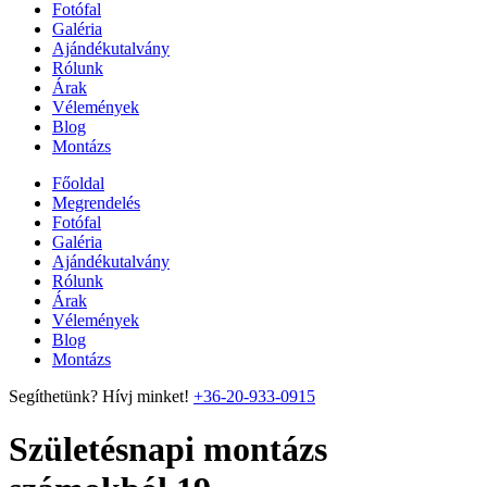
Fotófal
Galéria
Ajándékutalvány
Rólunk
Árak
Vélemények
Blog
Montázs
Főoldal
Megrendelés
Fotófal
Galéria
Ajándékutalvány
Rólunk
Árak
Vélemények
Blog
Montázs
Segíthetünk? Hívj minket!
+36-20-933-0915
Születésnapi montázs