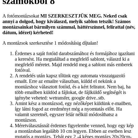
számokból 8
A fotómontázsokat
MI SZERKESZTJÜK MEG.
Neked csak
annyi a dolgod, hogy kiválaszd, melyik sablon tetszik! Számos
montázsainkat bármilyen számmal, háttérszínnel, felirattal (név,
dátum, idézet) kérheted!
A montázsok szerkesztése 1 módosításig díjtalan!
Érdemes a saját fotóid darabszámához és formájához igazítani
a keresést. Ha megtaláltad a megfelelő sablont, válaszd ki a
megfelelő méretet. Majd rendeld meg a sablont más emberek
fotóival.
A rendelés után kapsz tőlünk egy automata visszaigazoló
emailt. Erre az emailre válaszban, küldd el nekünk a
montázshoz választott fotóid, és a kért feliratot. Nem baj, ha
több emailben küldöd a fájlokat, de fájlküldő segítségét is
igénybe veheted: wetransfer, google drive..stb.
Amint kész a montázsod, egy nézőképet küldünk e-mailben,
így látni fogod az eredményt még a nyomtatás előtt. Ha
valamit szeretnél, egyszer felár nélkül módosíthatsz a
montázson.
Méretválasztásnál érdemes figyelembe venned, hogy egy kép
a montázsban legalább 10 cm legyen. Ebben az esetben lesz
mutatós a montázs. Tehát egy 2 -4 képes montázs 20x20cm-