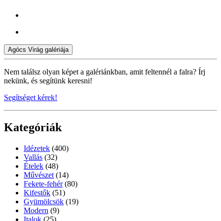
Agócs Virág galériája
Nem találsz olyan képet a galériánkban, amit feltennél a falra? Írj
nekünk, és segítünk keresni!
Segítséget kérek!
Kategóriák
Idézetek
(400)
Vallás
(32)
Ételek
(48)
Művészet
(14)
Fekete-fehér
(80)
Kifestők
(51)
Gyümölcsök
(19)
Modern
(9)
Italok
(25)