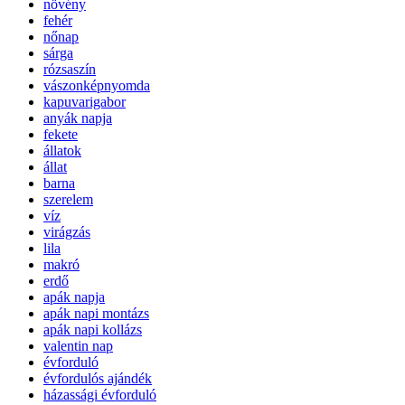
növény
fehér
nőnap
sárga
rózsaszín
vászonképnyomda
kapuvarigabor
anyák napja
fekete
állatok
állat
barna
szerelem
víz
virágzás
lila
makró
erdő
apák napja
apák napi montázs
apák napi kollázs
valentin nap
évforduló
évfordulós ajándék
házassági évforduló