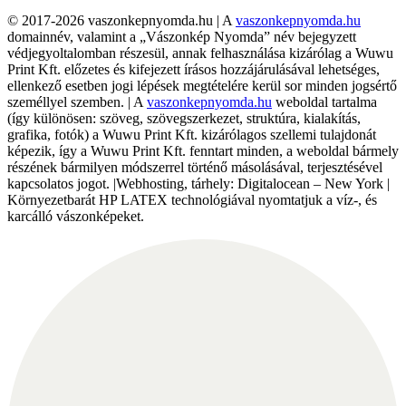
© 2017-2026 vaszonkepnyomda.hu | A
vaszonkepnyomda.hu
domainnév, valamint a „Vászonkép Nyomda” név bejegyzett
védjegyoltalomban részesül, annak felhasználása kizárólag a Wuwu
Print Kft. előzetes és kifejezett írásos hozzájárulásával lehetséges,
ellenkező esetben jogi lépések megtételére kerül sor minden jogsértő
személlyel szemben. | A
vaszonkepnyomda.hu
weboldal tartalma
(így különösen: szöveg, szövegszerkezet, struktúra, kialakítás,
grafika, fotók) a Wuwu Print Kft. kizárólagos szellemi tulajdonát
képezik, így a Wuwu Print Kft. fenntart minden, a weboldal bármely
részének bármilyen módszerrel történő másolásával, terjesztésével
kapcsolatos jogot. |Webhosting, tárhely: Digitalocean – New York |
Környezetbarát HP LATEX technológiával nyomtatjuk a víz-, és
karcálló vászonképeket.