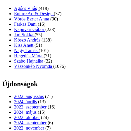
Agócs Virág
(418)
Entirrè Art & Design
(37)
Vörös Eszter Anna
(90)
Farkas Dani
(16)
Kapuvári Gábor
(228)
Jari Sokka
(55)
Kószó András
(138)
Kiss Anett
(51)
Nagy Tamás
(101)
Hegedűs Márta
(71)
Szabo Hajnalka
(32)
Vászonkép Nyomda
(1076)
Újdonságok
2022. augusztus
(71)
2024. április
(13)
2022. szeptember
(16)
2024. május
(15)
2022. október
(24)
2024. szeptember
(6)
2022. november
(7)