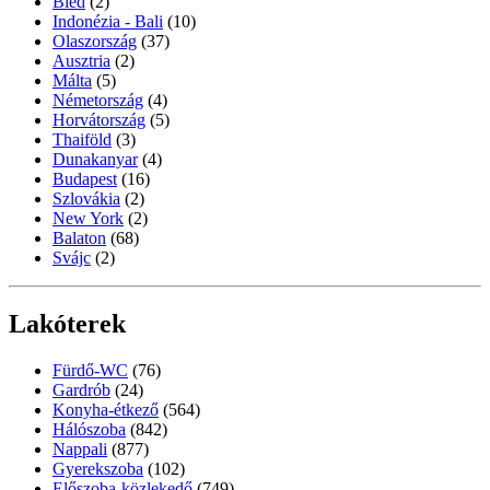
Bled
(2)
Indonézia - Bali
(10)
Olaszország
(37)
Ausztria
(2)
Málta
(5)
Németország
(4)
Horvátország
(5)
Thaiföld
(3)
Dunakanyar
(4)
Budapest
(16)
Szlovákia
(2)
New York
(2)
Balaton
(68)
Svájc
(2)
Lakóterek
Fürdő-WC
(76)
Gardrób
(24)
Konyha-étkező
(564)
Hálószoba
(842)
Nappali
(877)
Gyerekszoba
(102)
Előszoba-közlekedő
(749)