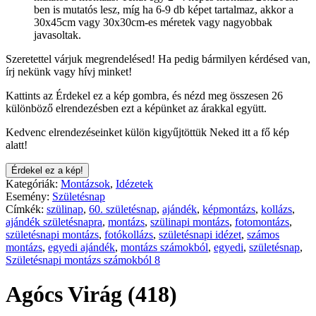
ben is mutatós lesz, míg ha 6-9 db képet tartalmaz, akkor a
30x45cm vagy 30x30cm-es méretek vagy nagyobbak
javasoltak.
Szeretettel várjuk megrendelésed! Ha pedig bármilyen kérdésed van,
írj nekünk vagy hívj minket!
Kattints az Érdekel ez a kép gombra, és nézd meg összesen 26
különböző elrendezésben ezt a képünket az árakkal együtt.
Kedvenc elrendezéseinket külön kigyűjtöttük Neked itt a fő kép
alatt!
Érdekel ez a kép!
Kategóriák:
Montázsok
,
Idézetek
Esemény:
Születésnap
Címkék:
szülinap
,
60. születésnap
,
ajándék
,
képmontázs
,
kollázs
,
ajándék születésnapra
,
montázs
,
szülinapi montázs
,
fotomontázs
,
születésnapi montázs
,
fotókollázs
,
születésnapi idézet
,
számos
montázs
,
egyedi ajándék
,
montázs számokból
,
egyedi
,
születésnap
,
Születésnapi montázs számokból 8
Agócs Virág (418)