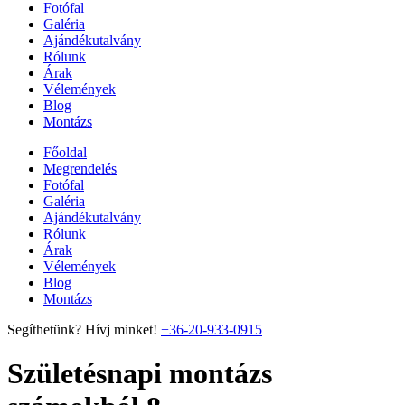
Fotófal
Galéria
Ajándékutalvány
Rólunk
Árak
Vélemények
Blog
Montázs
Főoldal
Megrendelés
Fotófal
Galéria
Ajándékutalvány
Rólunk
Árak
Vélemények
Blog
Montázs
Segíthetünk? Hívj minket!
+36-20-933-0915
Születésnapi montázs