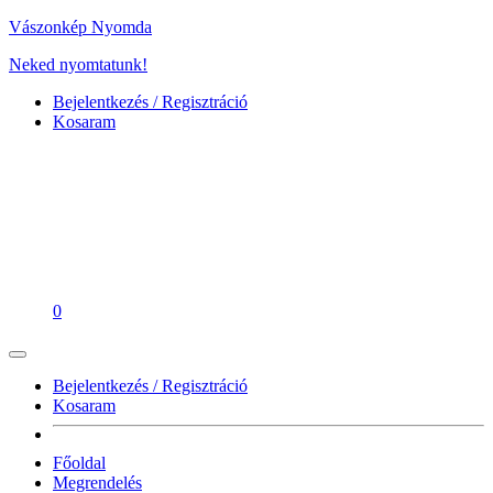
Vászonkép Nyomda
Neked nyomtatunk!
Bejelentkezés / Regisztráció
Kosaram
0
Bejelentkezés / Regisztráció
Kosaram
Főoldal
Megrendelés