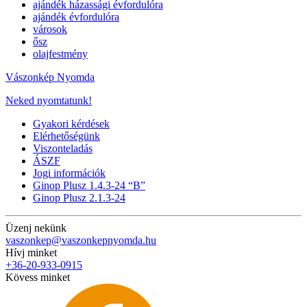
ajándék házassági évfordulóra
ajándék évfordulóra
városok
ősz
olajfestmény
Vászonkép Nyomda
Neked nyomtatunk!
Gyakori kérdések
Elérhetőségünk
Viszonteladás
ÁSZF
Jogi információk
Ginop Plusz 1.4.3-24 “B”
Ginop Plusz 2.1.3-24
Üzenj nekünk
vaszonkep@vaszonkepnyomda.hu
Hívj minket
+36-20-933-0915
Kövess minket