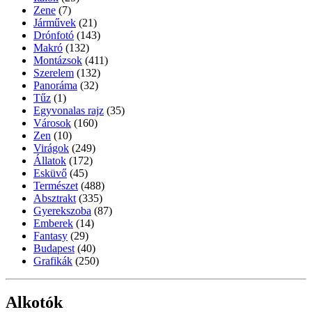
Zene
(7)
Járművek
(21)
Drónfotó
(143)
Makró
(132)
Montázsok
(411)
Szerelem
(132)
Panoráma
(32)
Tűz
(1)
Egyvonalas rajz
(35)
Városok
(160)
Zen
(10)
Virágok
(249)
Állatok
(172)
Esküvő
(45)
Természet
(488)
Absztrakt
(335)
Gyerekszoba
(87)
Emberek
(14)
Fantasy
(29)
Budapest
(40)
Grafikák
(250)
Alkotók