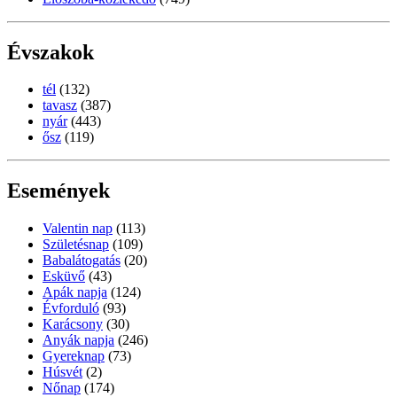
Évszakok
tél
(132)
tavasz
(387)
nyár
(443)
ősz
(119)
Események
Valentin nap
(113)
Születésnap
(109)
Babalátogatás
(20)
Esküvő
(43)
Apák napja
(124)
Évforduló
(93)
Karácsony
(30)
Anyák napja
(246)
Gyereknap
(73)
Húsvét
(2)
Nőnap
(174)