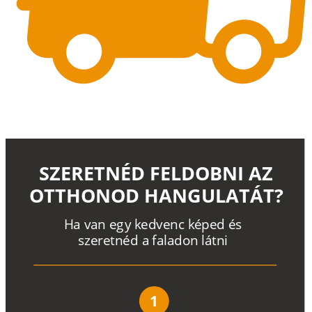
SZERETNÉD FELDOBNI AZ
OTTHONOD HANGULATÁT?
H
a
v
a
n
e
g
y
k
e
d
v
e
n
c
k
é
p
e
d
é
s
s
z
e
r
e
t
n
é
d a
f
a
l
a
d
o
n
l
á
t
n
i
1