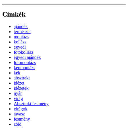
Címkék
ajándék
természet
montázs
kollázs
egyedi
fotókollázs
egyedi ajándék
fotomontázs
képmontázs
kék
absztrakt
idézet
idézetek
nyár
virág
Absztrakt festmény
virágok
tavasz
festmény
zöld