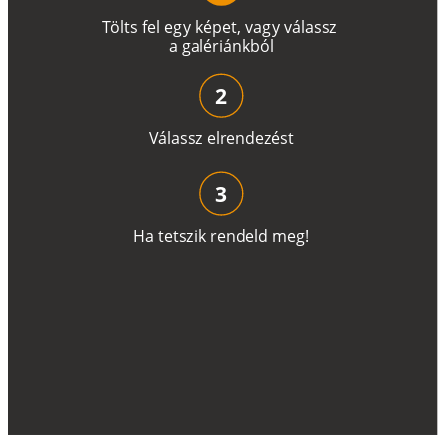
T
ö
l
t
s
f
e
l
e
g
y
k
é
pe
t
,
v
a
g
y
v
á
l
a
ss
z
a
g
a
lé
r
i
án
k
b
ó
l
2
V
á
l
a
ss
z
e
l
r
e
n
d
e
z
é
s
t
3
H
a
t
e
t
s
z
i
k
r
e
n
d
el
d
m
e
g
!