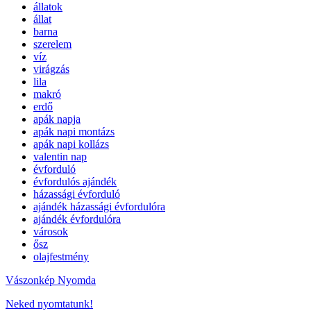
állatok
állat
barna
szerelem
víz
virágzás
lila
makró
erdő
apák napja
apák napi montázs
apák napi kollázs
valentin nap
évforduló
évfordulós ajándék
házassági évforduló
ajándék házassági évfordulóra
ajándék évfordulóra
városok
ősz
olajfestmény
Vászonkép Nyomda
Neked nyomtatunk!