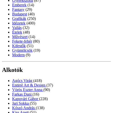
Gyerekszoba
(87)
Emberek
(14)
Fantasy
(29)
Budapest
(40)
Grafikák
(250)
Idézetek
(400)
Vallás
(32)
Ételek
(48)
Művészet
(14)
Fekete-fehér
(80)
Kifestők
(51)
Gyümölcsök
(19)
Modern
(9)
Alkotók
Agócs Virág
(418)
Entirrè Art & Design
(37)
Vörös Eszter Anna
(90)
Farkas Dani
(16)
Kapuvári Gábor
(228)
Jari Sokka
(55)
Kószó András
(138)
Kiss Anett
(51)