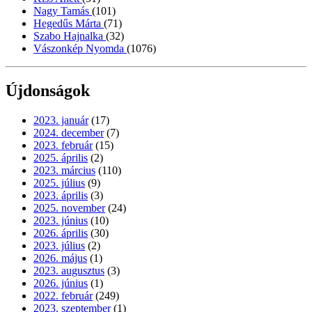
Nagy Tamás
(101)
Hegedűs Márta
(71)
Szabo Hajnalka
(32)
Vászonkép Nyomda
(1076)
Újdonságok
2023. január
(17)
2024. december
(7)
2023. február
(15)
2025. április
(2)
2023. március
(110)
2025. július
(9)
2023. április
(3)
2025. november
(24)
2023. június
(10)
2026. április
(30)
2023. július
(2)
2026. május
(1)
2023. augusztus
(3)
2026. június
(1)
2022. február
(249)
2023. szeptember
(1)