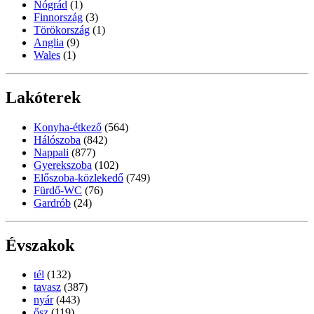
Nógrád
(1)
Finnország
(3)
Törökország
(1)
Anglia
(9)
Wales
(1)
Lakóterek
Konyha-étkező
(564)
Hálószoba
(842)
Nappali
(877)
Gyerekszoba
(102)
Előszoba-közlekedő
(749)
Fürdő-WC
(76)
Gardrób
(24)
Évszakok
tél
(132)
tavasz
(387)
nyár
(443)
ősz
(119)