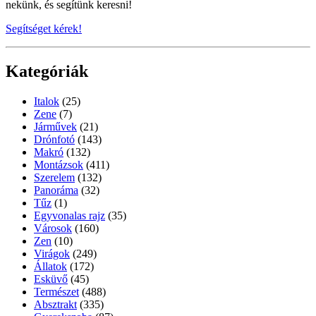
nekünk, és segítünk keresni!
Segítséget kérek!
Kategóriák
Italok
(25)
Zene
(7)
Járművek
(21)
Drónfotó
(143)
Makró
(132)
Montázsok
(411)
Szerelem
(132)
Panoráma
(32)
Tűz
(1)
Egyvonalas rajz
(35)
Városok
(160)
Zen
(10)
Virágok
(249)
Állatok
(172)
Esküvő
(45)
Természet
(488)
Absztrakt
(335)