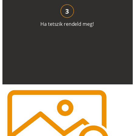
3
H
a
t
e
t
s
z
i
k
r
e
n
d
el
d
m
e
g
!