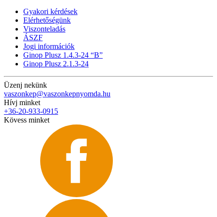
Gyakori kérdések
Elérhetőségünk
Viszonteladás
ÁSZF
Jogi információk
Ginop Plusz 1.4.3-24 “B”
Ginop Plusz 2.1.3-24
Üzenj nekünk
vaszonkep@vaszonkepnyomda.hu
Hívj minket
+36-20-933-0915
Kövess minket