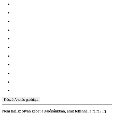
Kószó András galériája
Nem találsz olyan képet a galériánkban, amit feltennél a falra? Írj