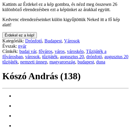
Kattints az Érdekel ez a kép gombra, és nézd meg összesen 26
különböző elrendezésben ezt a képünket az árakkal együtt.
Kedvenc elrendezéseinket külön kigyűjtöttük Neked itt a fő kép
alatt!
Érdekel ez a kép!
Kategóriák:
Drónfotó
,
Budapest
,
Városok
Évszak:
nyár
Címkék:
budai vár
,
főváros
,
város
,
városkép
,
Tűzijáték a
fővárosban
,
városok
,
tűzijáték
,
augusztus 20
,
drónfotó
,
augusztus 20
tűzijáték
,
nemzeti ünnep
,
magyarország
,
budapest
,
duna
Kószó András (138)