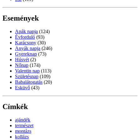
Események
Apák napja
(124)
Évforduló
(93)
Karácsony
(30)
Anyák napja
(246)
Gyereknap
(73)
Húsvét
(2)
Nőnap
(174)
Valentin nap
(113)
Születésnap
(109)
Babalátogatás
(20)
Esküvő
(43)
Címkék
ajándék
természet
montázs
kollázs