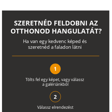
SZERETNÉD FELDOBNI AZ
OTTHONOD HANGULATÁT?
H
a
v
a
n
e
g
y
k
e
d
v
e
n
c
k
é
p
e
d
é
s
s
z
e
r
e
t
n
é
d a
f
a
l
a
d
o
n
l
á
t
n
i
1
T
ö
l
t
s
f
e
l
e
g
y
k
é
pe
t
,
v
a
g
y
v
á
l
a
ss
z
a
g
a
lé
r
i
án
k
b
ó
l
2
V
á
l
a
ss
z
e
l
r
e
n
d
e
z
é
s
t