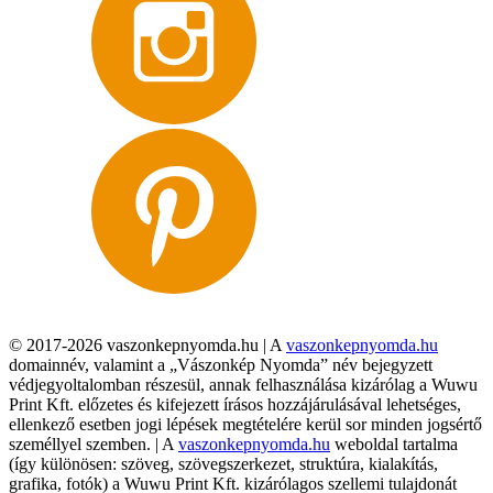
© 2017-2026 vaszonkepnyomda.hu | A
vaszonkepnyomda.hu
domainnév, valamint a „Vászonkép Nyomda” név bejegyzett
védjegyoltalomban részesül, annak felhasználása kizárólag a Wuwu
Print Kft. előzetes és kifejezett írásos hozzájárulásával lehetséges,
ellenkező esetben jogi lépések megtételére kerül sor minden jogsértő
személlyel szemben. | A
vaszonkepnyomda.hu
weboldal tartalma
(így különösen: szöveg, szövegszerkezet, struktúra, kialakítás,
grafika, fotók) a Wuwu Print Kft. kizárólagos szellemi tulajdonát