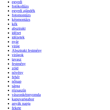
egyedi
fotókollázs
egyedi ajándék
fotomontázs
képmontázs
kék
absztrakt
idézet
idézetek
nyár
virág
Absztrakt festmény
virágok
tavasz
festmény
zöld
növény
fehér
nőnap
sárga
rózsaszín
vászonképnyomda
kapuvarigabor
anyák napja
fekete