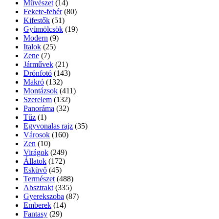
Művészet
(14)
Fekete-fehér
(80)
Kifestők
(51)
Gyümölcsök
(19)
Modern
(9)
Italok
(25)
Zene
(7)
Járművek
(21)
Drónfotó
(143)
Makró
(132)
Montázsok
(411)
Szerelem
(132)
Panoráma
(32)
Tűz
(1)
Egyvonalas rajz
(35)
Városok
(160)
Zen
(10)
Virágok
(249)
Állatok
(172)
Esküvő
(45)
Természet
(488)
Absztrakt
(335)
Gyerekszoba
(87)
Emberek
(14)
Fantasy
(29)