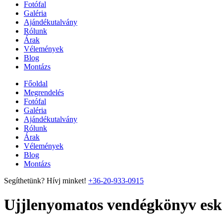
Fotófal
Galéria
Ajándékutalvány
Rólunk
Árak
Vélemények
Blog
Montázs
Főoldal
Megrendelés
Fotófal
Galéria
Ajándékutalvány
Rólunk
Árak
Vélemények
Blog
Montázs
Segíthetünk? Hívj minket!
+36-20-933-0915
Ujjlenyomatos vendégkönyv esk