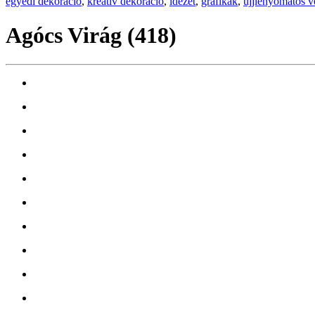
egyedi dekoráció
,
kreatív dekoráció
,
idézet
,
grafikák
,
ujjlenyomatos 
Agócs Virág (418)