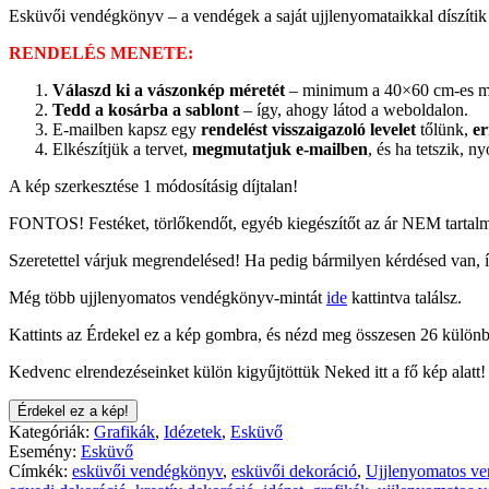
Esküvői vendégkönyv – a vendégek a saját ujjlenyomataikkal díszítik 
RENDELÉS MENETE:
Válaszd ki a vászonkép méretét
– minimum a 40×60 cm-es mér
Tedd a kosárba a sablont
– így, ahogy látod a weboldalon.
E-mailben kapsz egy
rendelést visszaigazoló levelet
tőlünk,
er
Elkészítjük a tervet,
megmutatjuk e-mailben
, és ha tetszik, n
A kép szerkesztése 1 módosításig díjtalan!
FONTOS! Festéket, törlőkendőt, egyéb kiegészítőt az ár NEM tarta
Szeretettel várjuk megrendelésed! Ha pedig bármilyen kérdésed van, 
Még több ujjlenyomatos vendégkönyv-mintát
ide
kattintva találsz.
Kattints az Érdekel ez a kép gombra, és nézd meg összesen 26 különb
Kedvenc elrendezéseinket külön kigyűjtöttük Neked itt a fő kép alatt!
Érdekel ez a kép!
Kategóriák:
Grafikák
,
Idézetek
,
Esküvő
Esemény:
Esküvő
Címkék:
esküvői vendégkönyv
,
esküvői dekoráció
,
Ujjlenyomatos v