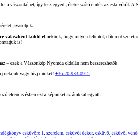
fel a vászonképet, így lesz egyedi, életre szóló emlék az esküvőről. A 
etet javasoljuk.
re válaszként küldd el
nekünk, hogy milyen feliratot, dátumot szeretné
yomtatjuk is!
lmaz – ezek a Vászonkép Nyomda oldalán nem beszerezhetők.
írj nekünk vagy hívj minket!
+36-20-933-0915
öző elrendezésben ezt a képünket az árakkal együtt.
endégkönyv esküvőre 1
,
szerelem
,
esküvői dekor
,
esküvő
,
esküvői vend