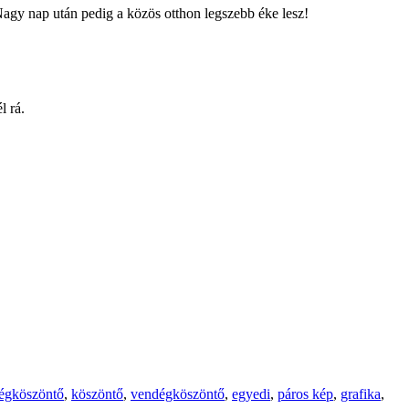
Nagy nap után pedig a közös otthon legszebb éke lesz!
l rá.
égköszöntő
,
köszöntő
,
vendégköszöntő
,
egyedi
,
páros kép
,
grafika
,