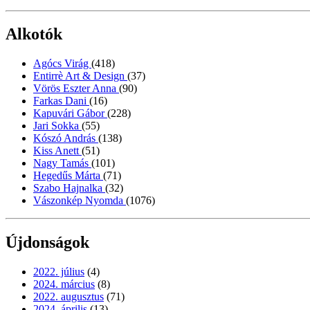
Alkotók
Agócs Virág
(418)
Entirrè Art & Design
(37)
Vörös Eszter Anna
(90)
Farkas Dani
(16)
Kapuvári Gábor
(228)
Jari Sokka
(55)
Kószó András
(138)
Kiss Anett
(51)
Nagy Tamás
(101)
Hegedűs Márta
(71)
Szabo Hajnalka
(32)
Vászonkép Nyomda
(1076)
Újdonságok
2022. július
(4)
2024. március
(8)
2022. augusztus
(71)
2024. április
(13)