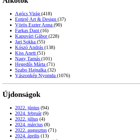
Alkotók
Agócs Virág
(418)
Entirrè Art & Design
(37)
Vörös Eszter Anna
(90)
Farkas Dani
(16)
Kapuvári Gábor
(228)
Jari Sokka
(55)
Kószó András
(138)
Kiss Anett
(51)
Nagy Tamás
(101)
Hegedűs Márta
(71)
Szabo Hajnalka
(32)
Vászonkép Nyomda
(1076)
Újdonságok
2022. június
(94)
2024. február
(9)
2022. július
(4)
2024. március
(8)
2022. augusztus
(71)
2024. április
(13)