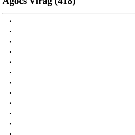
Agócs Virág (418)