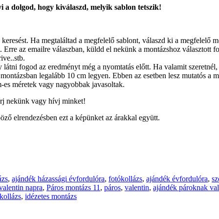
 a dolgod, hogy kiválaszd, melyik sablon tetszik!
 keresést. Ha megtaláltad a megfelelő sablont, válaszd ki a megfelelő 
 Erre az emailre válaszban, küldd el nekünk a montázshoz választott fotó
ive..stb.
látni fogod az eredményt még a nyomtatás előtt. Ha valamit szeretnél, 
montázsban legalább 10 cm legyen. Ebben az esetben lesz mutatós a m
-es méretek vagy nagyobbak javasoltak.
írj nekünk vagy hívj minket!
öző elrendezésben ezt a képünket az árakkal együtt.
ázs
,
ajándék házassági évfordulóra
,
fotókollázs
,
ajándék évfordulóra
,
sz
alentin napra
,
Páros montázs 11
,
páros
,
valentin
,
ajándék pároknak val
kollázs
,
idézetes montázs