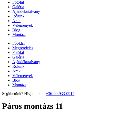
Fotófal
Galéria
Ajándékutalvány
Rólunk
Árak
Vélemények
Blog
Montázs
Főoldal
Megrendelés
Fotófal
Galéria
Ajándékutalvány
Rólunk
Árak
Vélemények
Blog
Montázs
Segíthetünk? Hívj minket!
+36-20-933-0915
Páros montázs 11