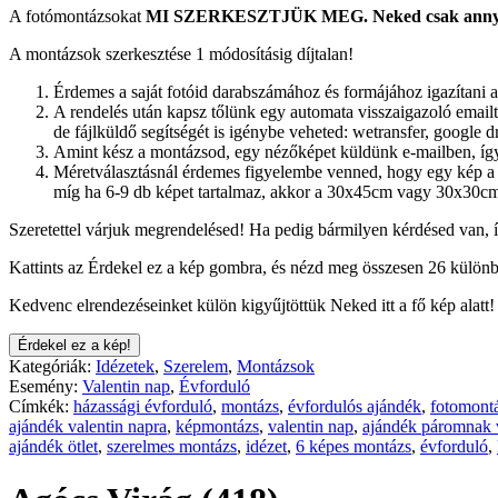
A fotómontázsokat
MI SZERKESZTJÜK MEG.
Neked csak annyi
A montázsok szerkesztése 1 módosításig díjtalan!
Érdemes a saját fotóid darabszámához és formájához igazítani a
A rendelés után kapsz tőlünk egy automata visszaigazoló emailt.
de fájlküldő segítségét is igénybe veheted: wetransfer, google dr
Amint kész a montázsod, egy nézőképet küldünk e-mailben, így 
Méretválasztásnál érdemes figyelembe venned, hogy egy kép a 
míg ha 6-9 db képet tartalmaz, akkor a 30x45cm vagy 30x30cm
Szeretettel várjuk megrendelésed! Ha pedig bármilyen kérdésed van, 
Kattints az Érdekel ez a kép gombra, és nézd meg összesen 26 különb
Kedvenc elrendezéseinket külön kigyűjtöttük Neked itt a fő kép alatt!
Érdekel ez a kép!
Kategóriák:
Idézetek
,
Szerelem
,
Montázsok
Esemény:
Valentin nap
,
Évforduló
Címkék:
házassági évforduló
,
montázs
,
évfordulós ajándék
,
fotomont
ajándék valentin napra
,
képmontázs
,
valentin nap
,
ajándék páromnak v
ajándék ötlet
,
szerelmes montázs
,
idézet
,
6 képes montázs
,
évforduló
,