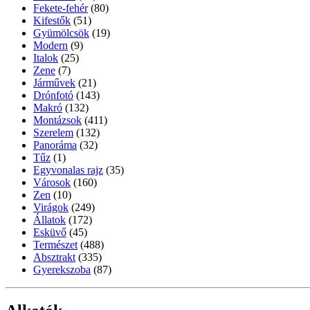
Fekete-fehér
(80)
Kifestők
(51)
Gyümölcsök
(19)
Modern
(9)
Italok
(25)
Zene
(7)
Járművek
(21)
Drónfotó
(143)
Makró
(132)
Montázsok
(411)
Szerelem
(132)
Panoráma
(32)
Tűz
(1)
Egyvonalas rajz
(35)
Városok
(160)
Zen
(10)
Virágok
(249)
Állatok
(172)
Esküvő
(45)
Természet
(488)
Absztrakt
(335)
Gyerekszoba
(87)