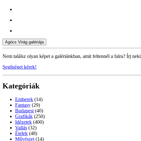
Agócs Virág galériája
Nem találsz olyan képet a galériánkban, amit feltennél a falra? Írj nek
Segítséget kérek!
Kategóriák
Emberek
(14)
Fantasy
(29)
Budapest
(40)
Grafikák
(250)
Idézetek
(400)
Vallás
(32)
Ételek
(48)
Művészet
(14)