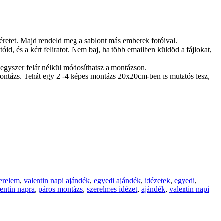
méretet. Majd rendeld meg a sablont más emberek fotóival.
id, és a kért feliratot. Nem baj, ha több emailben küldöd a fájlokat,
egyszer felár nélkül módosíthatsz a montázson.
ontázs. Tehát egy 2 -4 képes montázs 20x20cm-ben is mutatós lesz,
erelem
,
valentin napi ajándék
,
egyedi ajándék
,
idézetek
,
egyedi
,
entin napra
,
páros montázs
,
szerelmes idézet
,
ajándék
,
valentin napi