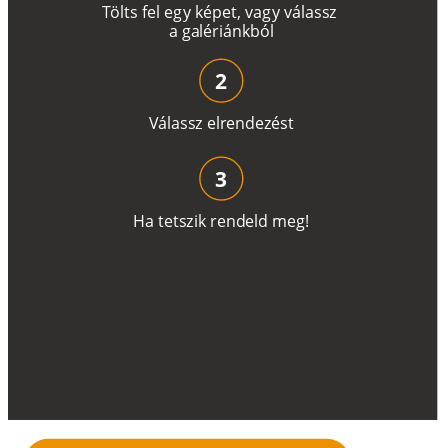
T
ö
l
t
s
f
e
l
e
g
y
k
é
pe
t
,
v
a
g
y
v
á
l
a
ss
z
a
g
a
lé
r
i
án
k
b
ó
l
2
V
á
l
a
ss
z
e
l
r
e
n
d
e
z
é
s
t
3
H
a
t
e
t
s
z
i
k
r
e
n
d
el
d
m
e
g
!