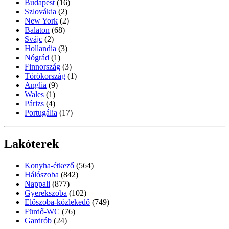
Budapest
(16)
Szlovákia
(2)
New York
(2)
Balaton
(68)
Svájc
(2)
Hollandia
(3)
Nógrád
(1)
Finnország
(3)
Törökország
(1)
Anglia
(9)
Wales
(1)
Párizs
(4)
Portugália
(17)
Lakóterek
Konyha-étkező
(564)
Hálószoba
(842)
Nappali
(877)
Gyerekszoba
(102)
Előszoba-közlekedő
(749)
Fürdő-WC
(76)
Gardrób
(24)