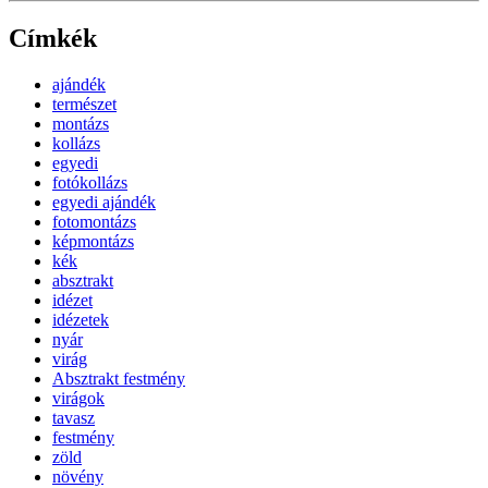
Címkék
ajándék
természet
montázs
kollázs
egyedi
fotókollázs
egyedi ajándék
fotomontázs
képmontázs
kék
absztrakt
idézet
idézetek
nyár
virág
Absztrakt festmény
virágok
tavasz
festmény
zöld
növény