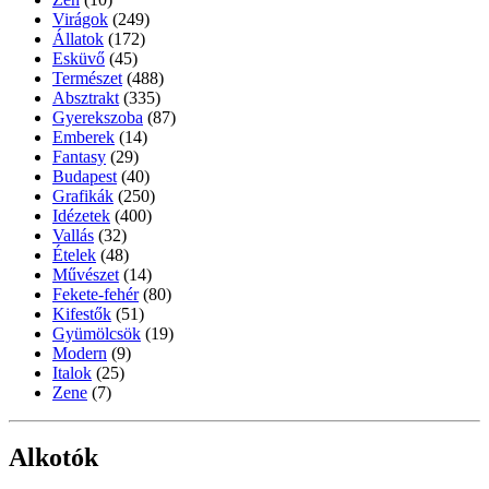
Virágok
(249)
Állatok
(172)
Esküvő
(45)
Természet
(488)
Absztrakt
(335)
Gyerekszoba
(87)
Emberek
(14)
Fantasy
(29)
Budapest
(40)
Grafikák
(250)
Idézetek
(400)
Vallás
(32)
Ételek
(48)
Művészet
(14)
Fekete-fehér
(80)
Kifestők
(51)
Gyümölcsök
(19)
Modern
(9)
Italok
(25)
Zene
(7)
Alkotók