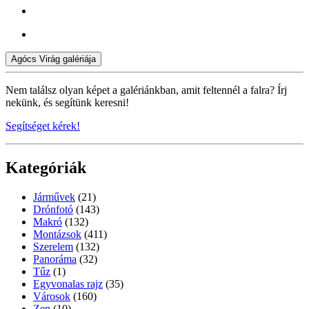
Agócs Virág galériája
Nem találsz olyan képet a galériánkban, amit feltennél a falra? Írj
nekünk, és segítünk keresni!
Segítséget kérek!
Kategóriák
Járművek
(21)
Drónfotó
(143)
Makró
(132)
Montázsok
(411)
Szerelem
(132)
Panoráma
(32)
Tűz
(1)
Egyvonalas rajz
(35)
Városok
(160)
Zen
(10)