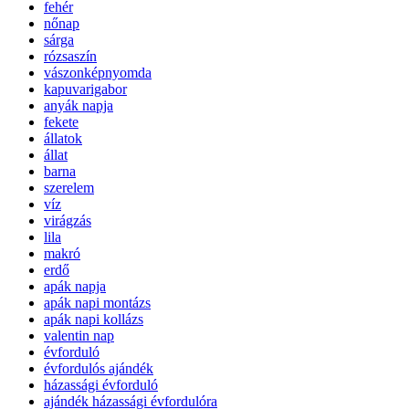
fehér
nőnap
sárga
rózsaszín
vászonképnyomda
kapuvarigabor
anyák napja
fekete
állatok
állat
barna
szerelem
víz
virágzás
lila
makró
erdő
apák napja
apák napi montázs
apák napi kollázs
valentin nap
évforduló
évfordulós ajándék
házassági évforduló
ajándék házassági évfordulóra