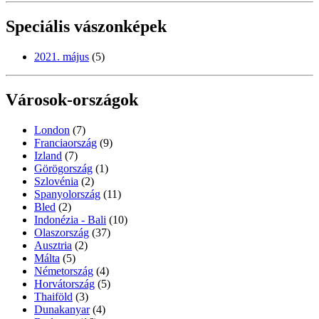
Speciális vászonképek
2021. május
(5)
Városok-országok
London
(7)
Franciaország
(9)
Izland
(7)
Görögország
(1)
Szlovénia
(2)
Spanyolország
(11)
Bled
(2)
Indonézia - Bali
(10)
Olaszország
(37)
Ausztria
(2)
Málta
(5)
Németország
(4)
Horvátország
(5)
Thaiföld
(3)
Dunakanyar
(4)