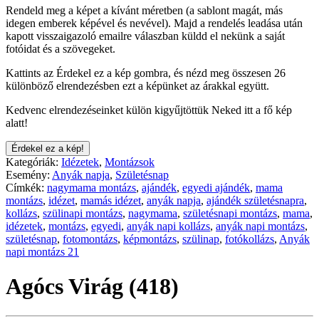
Rendeld meg a képet a kívánt méretben (a sablont magát, más
idegen emberek képével és nevével). Majd a rendelés leadása után
kapott visszaigazoló emailre válaszban küldd el nekünk a saját
fotóidat és a szövegeket.
Kattints az Érdekel ez a kép gombra, és nézd meg összesen 26
különböző elrendezésben ezt a képünket az árakkal együtt.
Kedvenc elrendezéseinket külön kigyűjtöttük Neked itt a fő kép
alatt!
Érdekel ez a kép!
Kategóriák:
Idézetek
,
Montázsok
Esemény:
Anyák napja
,
Születésnap
Címkék:
nagymama montázs
,
ajándék
,
egyedi ajándék
,
mama
montázs
,
idézet
,
mamás idézet
,
anyák napja
,
ajándék születésnapra
,
kollázs
,
szülinapi montázs
,
nagymama
,
születésnapi montázs
,
mama
,
idézetek
,
montázs
,
egyedi
,
anyák napi kollázs
,
anyák napi montázs
,
születésnap
,
fotomontázs
,
képmontázs
,
szülinap
,
fotókollázs
,
Anyák
napi montázs 21
Agócs Virág (418)