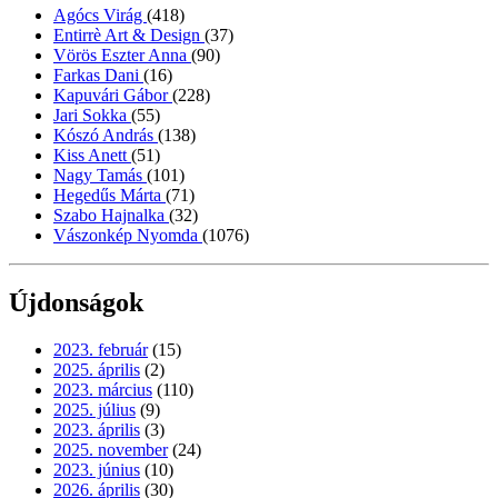
Agócs Virág
(418)
Entirrè Art & Design
(37)
Vörös Eszter Anna
(90)
Farkas Dani
(16)
Kapuvári Gábor
(228)
Jari Sokka
(55)
Kószó András
(138)
Kiss Anett
(51)
Nagy Tamás
(101)
Hegedűs Márta
(71)
Szabo Hajnalka
(32)
Vászonkép Nyomda
(1076)
Újdonságok
2023. február
(15)
2025. április
(2)
2023. március
(110)
2025. július
(9)
2023. április
(3)
2025. november
(24)
2023. június
(10)
2026. április
(30)