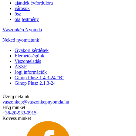
ajándék évfordulóra
városok
ősz
olajfestmény
Vászonkép Nyomda
Neked nyomtatunk!
Gyakori kérdések
Elérhetőségünk
Viszonteladás
ÁSZF
Jogi információk
Ginop Plusz 1.4.3-24 “B”
Ginop Plusz 2.1.3-24
Üzenj nekünk
vaszonkep@vaszonkepnyomda.hu
Hívj minket
+36-20-933-0915
Kövess minket