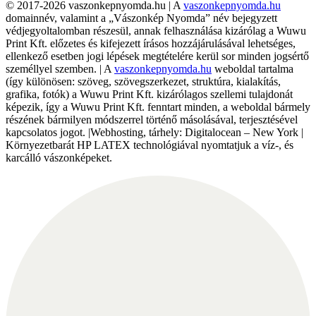
© 2017-2026 vaszonkepnyomda.hu | A
vaszonkepnyomda.hu
domainnév, valamint a „Vászonkép Nyomda” név bejegyzett
védjegyoltalomban részesül, annak felhasználása kizárólag a Wuwu
Print Kft. előzetes és kifejezett írásos hozzájárulásával lehetséges,
ellenkező esetben jogi lépések megtételére kerül sor minden jogsértő
személlyel szemben. | A
vaszonkepnyomda.hu
weboldal tartalma
(így különösen: szöveg, szövegszerkezet, struktúra, kialakítás,
grafika, fotók) a Wuwu Print Kft. kizárólagos szellemi tulajdonát
képezik, így a Wuwu Print Kft. fenntart minden, a weboldal bármely
részének bármilyen módszerrel történő másolásával, terjesztésével
kapcsolatos jogot. |Webhosting, tárhely: Digitalocean – New York |
Környezetbarát HP LATEX technológiával nyomtatjuk a víz-, és
karcálló vászonképeket.