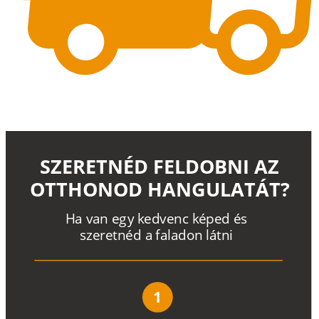
SZERETNÉD FELDOBNI AZ
OTTHONOD HANGULATÁT?
H
a
v
a
n
e
g
y
k
e
d
v
e
n
c
k
é
p
e
d
é
s
s
z
e
r
e
t
n
é
d a
f
a
l
a
d
o
n
l
á
t
n
i
1