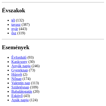
Évszakok
tél
(132)
tavasz
(387)
nyár
(443)
ősz
(119)
Események
Évforduló
(93)
Karácsony
(30)
Anyák napja
(246)
Gyereknap
(73)
Húsvét
(2)
Nőnap
(174)
Valentin nap
(113)
Születésnap
(109)
Babalátogatás
(20)
Esküvő
(43)
Apák napja
(124)