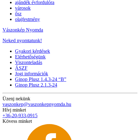
ajándék évfordulóra
városok
ősz
olajfestmény
Vászonkép Nyomda
Neked nyomtatunk!
Gyakori kérdések
Elérhetőségünk
Viszonteladás
ÁSZF
Jogi információk
Ginop Plusz 1.4.3-24 “B”
Ginop Plusz 2.1.3-24
Üzenj nekünk
vaszonkep@vaszonkepnyomda.hu
Hívj minket
+36-20-933-0915
Kövess minket