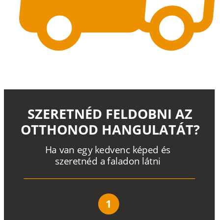
SZERETNÉD FELDOBNI AZ
OTTHONOD HANGULATÁT?
H
a
v
a
n
e
g
y
k
e
d
v
e
n
c
k
é
p
e
d
é
s
s
z
e
r
e
t
n
é
d a
f
a
l
a
d
o
n
l
á
t
n
i
1