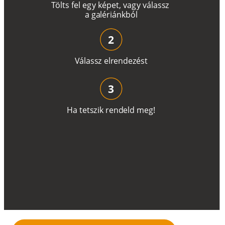
T
ö
l
t
s
f
e
l
e
g
y
k
é
pe
t
,
v
a
g
y
v
á
l
a
ss
z
a
g
a
lé
r
i
án
k
b
ó
l
2
V
á
l
a
ss
z
e
l
r
e
n
d
e
z
é
s
t
3
H
a
t
e
t
s
z
i
k
r
e
n
d
el
d
m
e
g
!