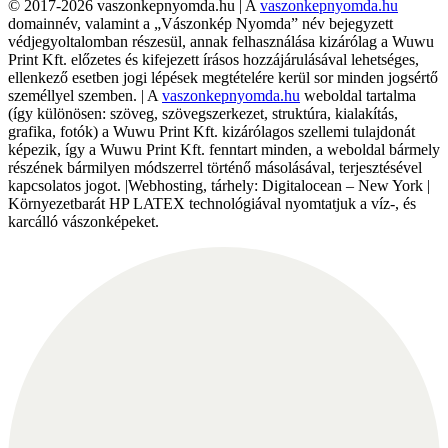
© 2017-2026 vaszonkepnyomda.hu | A
vaszonkepnyomda.hu
domainnév, valamint a „Vászonkép Nyomda” név bejegyzett
védjegyoltalomban részesül, annak felhasználása kizárólag a Wuwu
Print Kft. előzetes és kifejezett írásos hozzájárulásával lehetséges,
ellenkező esetben jogi lépések megtételére kerül sor minden jogsértő
személlyel szemben. | A
vaszonkepnyomda.hu
weboldal tartalma
(így különösen: szöveg, szövegszerkezet, struktúra, kialakítás,
grafika, fotók) a Wuwu Print Kft. kizárólagos szellemi tulajdonát
képezik, így a Wuwu Print Kft. fenntart minden, a weboldal bármely
részének bármilyen módszerrel történő másolásával, terjesztésével
kapcsolatos jogot. |Webhosting, tárhely: Digitalocean – New York |
Környezetbarát HP LATEX technológiával nyomtatjuk a víz-, és
karcálló vászonképeket.