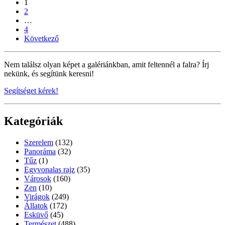
1
2
…
4
Következő
Nem találsz olyan képet a galériánkban, amit feltennél a falra? Írj
nekünk, és segítünk keresni!
Segítséget kérek!
Kategóriák
Szerelem
(132)
Panoráma
(32)
Tűz
(1)
Egyvonalas rajz
(35)
Városok
(160)
Zen
(10)
Virágok
(249)
Állatok
(172)
Esküvő
(45)
Természet
(488)