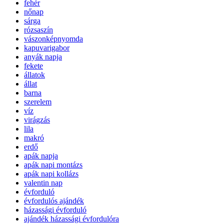
fehér
nőnap
sárga
rózsaszín
vászonképnyomda
kapuvarigabor
anyák napja
fekete
állatok
állat
barna
szerelem
víz
virágzás
lila
makró
erdő
apák napja
apák napi montázs
apák napi kollázs
valentin nap
évforduló
évfordulós ajándék
házassági évforduló
ajándék házassági évfordulóra