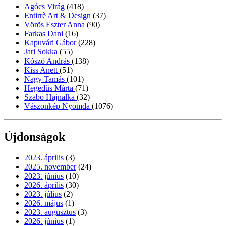
Agócs Virág
(418)
Entirrè Art & Design
(37)
Vörös Eszter Anna
(90)
Farkas Dani
(16)
Kapuvári Gábor
(228)
Jari Sokka
(55)
Kószó András
(138)
Kiss Anett
(51)
Nagy Tamás
(101)
Hegedűs Márta
(71)
Szabo Hajnalka
(32)
Vászonkép Nyomda
(1076)
Újdonságok
2023. április
(3)
2025. november
(24)
2023. június
(10)
2026. április
(30)
2023. július
(2)
2026. május
(1)
2023. augusztus
(3)
2026. június
(1)