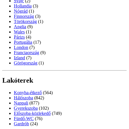
Svájc
(2)
Hollandia
(3)
Nógrád
(1)
Finnország
(3)
Törökország
(1)
Anglia
(9)
Wales
(1)
Párizs
(4)
Portugália
(17)
London
(7)
Franciaország
(9)
Izland
(7)
Görögország
(1)
Lakóterek
Konyha-étkező
(564)
Hálószoba
(842)
Nappali
(877)
Gyerekszoba
(102)
Előszoba-közlekedő
(749)
Fürdő-WC
(76)
Gardrób
(24)