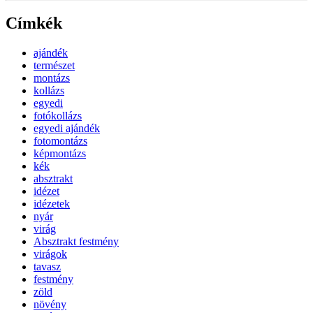
Címkék
ajándék
természet
montázs
kollázs
egyedi
fotókollázs
egyedi ajándék
fotomontázs
képmontázs
kék
absztrakt
idézet
idézetek
nyár
virág
Absztrakt festmény
virágok
tavasz
festmény
zöld
növény