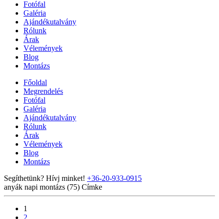
Fotófal
Galéria
Ajándékutalvány
Rólunk
Árak
Vélemények
Blog
Montázs
Főoldal
Megrendelés
Fotófal
Galéria
Ajándékutalvány
Rólunk
Árak
Vélemények
Blog
Montázs
Segíthetünk? Hívj minket!
+36-20-933-0915
anyák napi montázs (75)
Címke
1
2