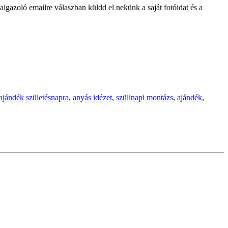
igazoló emailre válaszban küldd el nekünk a saját fotóidat és a
ajándék születésnapra
,
anyás idézet
,
szülinapi montázs
,
ajándék
,