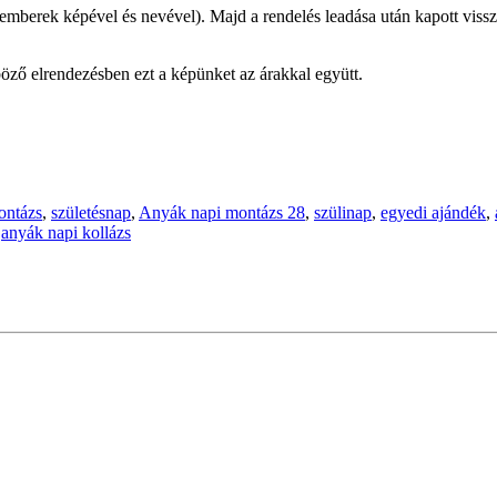
mberek képével és nevével). Majd a rendelés leadása után kapott vissza
öző elrendezésben ezt a képünket az árakkal együtt.
ontázs
,
születésnap
,
Anyák napi montázs 28
,
szülinap
,
egyedi ajándék
,
,
anyák napi kollázs