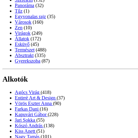
Panoráma
(32)
Tűz
(1)
Egyvonalas rajz
(35)
Városok
(160)
Zen
(10)
Virágok
(249)
Állatok
(172)
Esküvő
(45)
Természet
(488)
Absztrakt
(335)
Gyerekszoba
(87)
Alkotók
Agócs Virág
(418)
Entirrè Art & Design
(37)
Vörös Eszter Anna
(90)
Farkas Dani
(16)
Kapuvári Gábor
(228)
Jari Sokka
(55)
Kószó András
(138)
Kiss Anett
(51)
Nagy Tamás
(101)