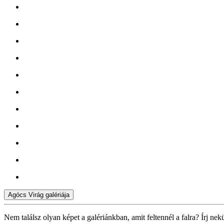
Agócs Virág galériája
Nem találsz olyan képet a galériánkban, amit feltennél a falra? Írj nek