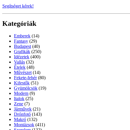
Segítséget kérek!
Kategóriák
Emberek
(14)
Fantasy
(29)
Budapest
(40)
Grafikák
(250)
Idézetek
(400)
Vallás
(32)
Ételek
(48)
Művészet
(14)
Fekete-fehér
(80)
Kifestők
(51)
Gyümölcsök
(19)
Modern
(9)
Italok
(25)
Zene
(7)
Járművek
(21)
Drónfotó
(143)
Makró
(132)
Montázsok
(411)
Szerelem
(132)