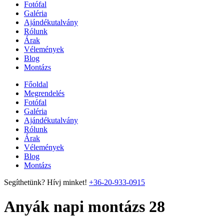
Fotófal
Galéria
Ajándékutalvány
Rólunk
Árak
Vélemények
Blog
Montázs
Főoldal
Megrendelés
Fotófal
Galéria
Ajándékutalvány
Rólunk
Árak
Vélemények
Blog
Montázs
Segíthetünk? Hívj minket!
+36-20-933-0915
Anyák napi montázs 28