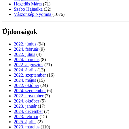
Hegedűs Márta
(71)
Szabo Hajnalka
(32)
Vászonkép Nyomda
(1076)
Újdonságok
2022. június
(94)
2024. február
(9)
2022. július
(4)
2024. március
(8)
2022. augusztus
(71)
2024. április
(13)
2022. szeptember
(16)
2024. május
(15)
2022. október
(24)
2024. szeptember
(6)
2022. november
(7)
2024. október
(5)
2023. január
(17)
2024. december
(7)
2023. február
(15)
2025. április
(2)
2023. március
(110)