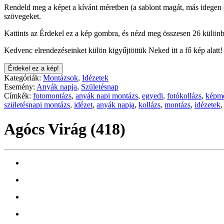
Rendeld meg a képet a kívánt méretben (a sablont magát, más idegen e
szövegeket.
Kattints az Érdekel ez a kép gombra, és nézd meg összesen 26 különb
Kedvenc elrendezéseinket külön kigyűjtöttük Neked itt a fő kép alatt!
Érdekel ez a kép!
Kategóriák:
Montázsok
,
Idézetek
Esemény:
Anyák napja
,
Születésnap
Címkék:
fotomontázs
,
anyák napi montázs
,
egyedi
,
fotókollázs
,
képm
születésnapi montázs
,
idézet
,
anyák napja
,
kollázs
,
montázs
,
idézetek
Agócs Virág (418)