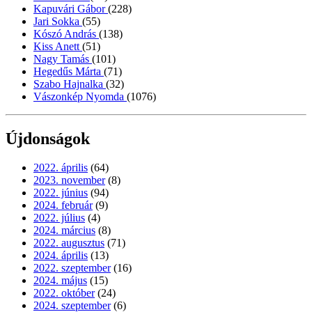
Kapuvári Gábor
(228)
Jari Sokka
(55)
Kószó András
(138)
Kiss Anett
(51)
Nagy Tamás
(101)
Hegedűs Márta
(71)
Szabo Hajnalka
(32)
Vászonkép Nyomda
(1076)
Újdonságok
2022. április
(64)
2023. november
(8)
2022. június
(94)
2024. február
(9)
2022. július
(4)
2024. március
(8)
2022. augusztus
(71)
2024. április
(13)
2022. szeptember
(16)
2024. május
(15)
2022. október
(24)
2024. szeptember
(6)