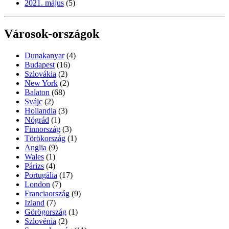
2021. május
(5)
Városok-országok
Dunakanyar
(4)
Budapest
(16)
Szlovákia
(2)
New York
(2)
Balaton
(68)
Svájc
(2)
Hollandia
(3)
Nógrád
(1)
Finnország
(3)
Törökország
(1)
Anglia
(9)
Wales
(1)
Párizs
(4)
Portugália
(17)
London
(7)
Franciaország
(9)
Izland
(7)
Görögország
(1)
Szlovénia
(2)