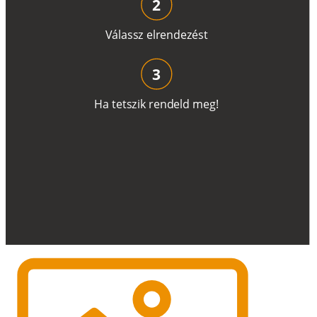
2
V
á
l
a
ss
z
e
l
r
e
n
d
e
z
é
s
t
3
H
a
t
e
t
s
z
i
k
r
e
n
d
el
d
m
e
g
!