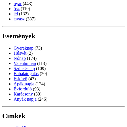
nyár
(443)
ősz
(119)
tél
(132)
tavasz
(387)
Események
Gyereknap
(73)
Húsvét
(2)
Nőnap
(174)
Valentin nap
(113)
Születésnap
(109)
Babalátogatás
(20)
Esküvő
(43)
Apák napja
(124)
Évforduló
(93)
Karácsony
(30)
Anyák napja
(246)
Címkék