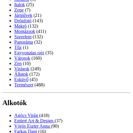
Italok
(25)
Zene
(7)
Járművek
(21)
Drónfotó
(143)
Makró
(132)
Montázsok
(411)
Szerelem
(132)
Panoráma
(32)
Tűz
(1)
Egyvonalas rajz
(35)
Városok
(160)
Zen
(10)
Virágok
(249)
Állatok
(172)
Esküvő
(45)
Természet
(488)
Alkotók
Agócs Virág
(418)
Entirrè Art & Design
(37)
Vörös Eszter Anna
(90)
Farkas Dani
(16)