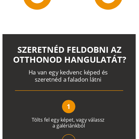
SZERETNÉD FELDOBNI AZ
OTTHONOD HANGULATÁT?
H
a
v
a
n
e
g
y
k
e
d
v
e
n
c
k
é
p
e
d
é
s
s
z
e
r
e
t
n
é
d a
f
a
l
a
d
o
n
l
á
t
n
i
1
T
ö
l
t
s
f
e
l
e
g
y
k
é
pe
t
,
v
a
g
y
v
á
l
a
ss
z
a
g
a
lé
r
i
án
k
b
ó
l