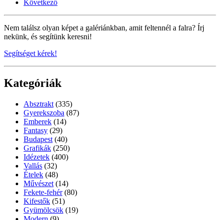
Következő
Nem találsz olyan képet a galériánkban, amit feltennél a falra? Írj
nekünk, és segítünk keresni!
Segítséget kérek!
Kategóriák
Absztrakt
(335)
Gyerekszoba
(87)
Emberek
(14)
Fantasy
(29)
Budapest
(40)
Grafikák
(250)
Idézetek
(400)
Vallás
(32)
Ételek
(48)
Művészet
(14)
Fekete-fehér
(80)
Kifestők
(51)
Gyümölcsök
(19)
Modern
(9)