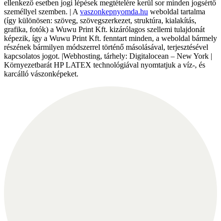
ellenkező esetben jogi lépések megtételére kerül sor minden jogsértő
személlyel szemben. | A
vaszonkepnyomda.hu
weboldal tartalma
(így különösen: szöveg, szövegszerkezet, struktúra, kialakítás,
grafika, fotók) a Wuwu Print Kft. kizárólagos szellemi tulajdonát
képezik, így a Wuwu Print Kft. fenntart minden, a weboldal bármely
részének bármilyen módszerrel történő másolásával, terjesztésével
kapcsolatos jogot. |Webhosting, tárhely: Digitalocean – New York |
Környezetbarát HP LATEX technológiával nyomtatjuk a víz-, és
karcálló vászonképeket.