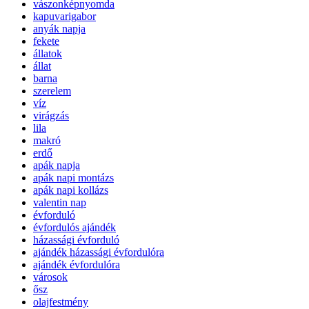
vászonképnyomda
kapuvarigabor
anyák napja
fekete
állatok
állat
barna
szerelem
víz
virágzás
lila
makró
erdő
apák napja
apák napi montázs
apák napi kollázs
valentin nap
évforduló
évfordulós ajándék
házassági évforduló
ajándék házassági évfordulóra
ajándék évfordulóra
városok
ősz
olajfestmény