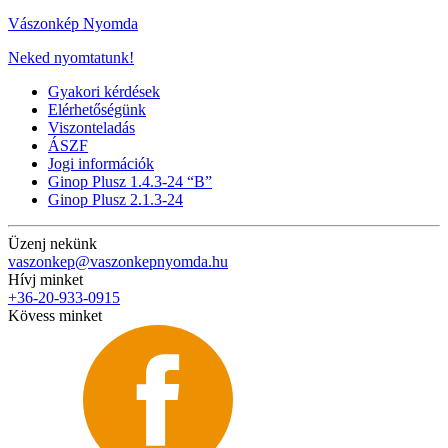
Vászonkép Nyomda
Neked nyomtatunk!
Gyakori kérdések
Elérhetőségünk
Viszonteladás
ÁSZF
Jogi információk
Ginop Plusz 1.4.3-24 “B”
Ginop Plusz 2.1.3-24
Üzenj nekünk
vaszonkep@vaszonkepnyomda.hu
Hívj minket
+36-20-933-0915
Kövess minket