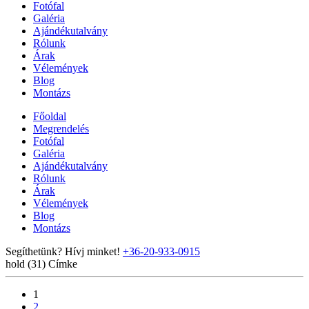
Fotófal
Galéria
Ajándékutalvány
Rólunk
Árak
Vélemények
Blog
Montázs
Főoldal
Megrendelés
Fotófal
Galéria
Ajándékutalvány
Rólunk
Árak
Vélemények
Blog
Montázs
Segíthetünk? Hívj minket!
+36-20-933-0915
hold (31)
Címke
1
2