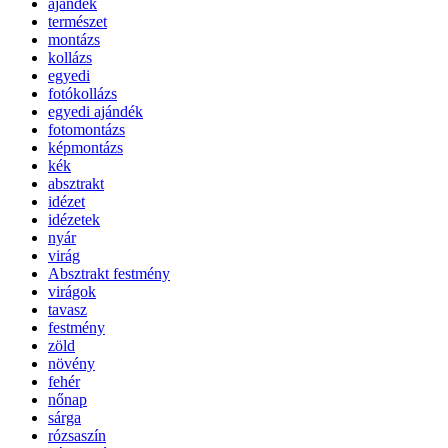
ajándék
természet
montázs
kollázs
egyedi
fotókollázs
egyedi ajándék
fotomontázs
képmontázs
kék
absztrakt
idézet
idézetek
nyár
virág
Absztrakt festmény
virágok
tavasz
festmény
zöld
növény
fehér
nőnap
sárga
rózsaszín