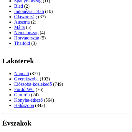
Spanyolország
(11)
Bled
(2)
Indonézia - Bali
(10)
Olaszország
(37)
Ausztria
(2)
Málta
(5)
Németország
(4)
Horvátország
(5)
Thaiföld
(3)
Lakóterek
Nappali
(877)
Gyerekszoba
(102)
Előszoba-közlekedő
(749)
Fürdő-WC
(76)
Gardrób
(24)
Konyha-étkező
(564)
Hálószoba
(842)
Évszakok