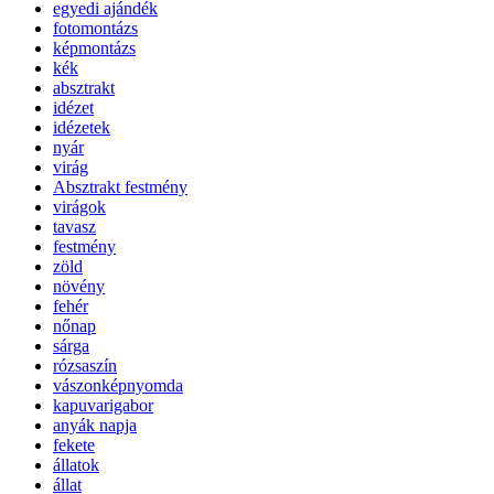
egyedi ajándék
fotomontázs
képmontázs
kék
absztrakt
idézet
idézetek
nyár
virág
Absztrakt festmény
virágok
tavasz
festmény
zöld
növény
fehér
nőnap
sárga
rózsaszín
vászonképnyomda
kapuvarigabor
anyák napja
fekete
állatok
állat