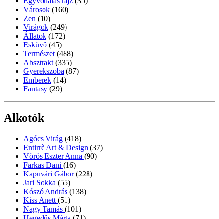
Egyvonalas rajz
(35)
Városok
(160)
Zen
(10)
Virágok
(249)
Állatok
(172)
Esküvő
(45)
Természet
(488)
Absztrakt
(335)
Gyerekszoba
(87)
Emberek
(14)
Fantasy
(29)
Alkotók
Agócs Virág
(418)
Entirrè Art & Design
(37)
Vörös Eszter Anna
(90)
Farkas Dani
(16)
Kapuvári Gábor
(228)
Jari Sokka
(55)
Kószó András
(138)
Kiss Anett
(51)
Nagy Tamás
(101)
Hegedűs Márta
(71)