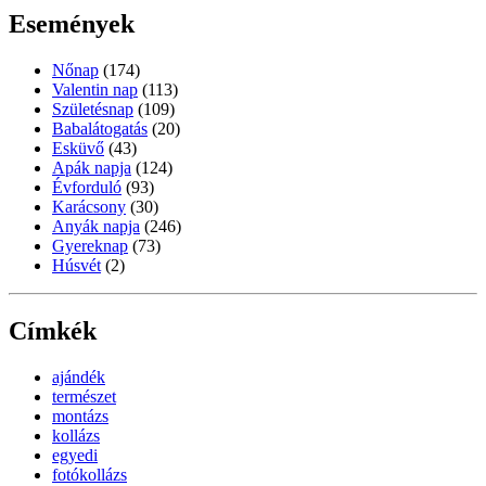
Események
Nőnap
(174)
Valentin nap
(113)
Születésnap
(109)
Babalátogatás
(20)
Esküvő
(43)
Apák napja
(124)
Évforduló
(93)
Karácsony
(30)
Anyák napja
(246)
Gyereknap
(73)
Húsvét
(2)
Címkék
ajándék
természet
montázs
kollázs
egyedi
fotókollázs