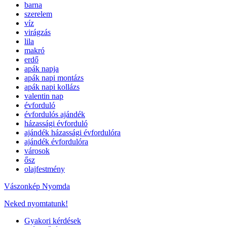
barna
szerelem
víz
virágzás
lila
makró
erdő
apák napja
apák napi montázs
apák napi kollázs
valentin nap
évforduló
évfordulós ajándék
házassági évforduló
ajándék házassági évfordulóra
ajándék évfordulóra
városok
ősz
olajfestmény
Vászonkép Nyomda
Neked nyomtatunk!
Gyakori kérdések