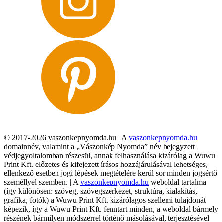
© 2017-2026 vaszonkepnyomda.hu | A
vaszonkepnyomda.hu
domainnév, valamint a „Vászonkép Nyomda” név bejegyzett
védjegyoltalomban részesül, annak felhasználása kizárólag a Wuwu
Print Kft. előzetes és kifejezett írásos hozzájárulásával lehetséges,
ellenkező esetben jogi lépések megtételére kerül sor minden jogsértő
személlyel szemben. | A
vaszonkepnyomda.hu
weboldal tartalma
(így különösen: szöveg, szövegszerkezet, struktúra, kialakítás,
grafika, fotók) a Wuwu Print Kft. kizárólagos szellemi tulajdonát
képezik, így a Wuwu Print Kft. fenntart minden, a weboldal bármely
részének bármilyen módszerrel történő másolásával, terjesztésével