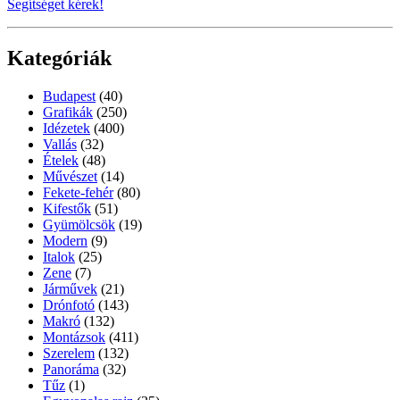
Segítséget kérek!
Kategóriák
Budapest
(40)
Grafikák
(250)
Idézetek
(400)
Vallás
(32)
Ételek
(48)
Művészet
(14)
Fekete-fehér
(80)
Kifestők
(51)
Gyümölcsök
(19)
Modern
(9)
Italok
(25)
Zene
(7)
Járművek
(21)
Drónfotó
(143)
Makró
(132)
Montázsok
(411)
Szerelem
(132)
Panoráma
(32)
Tűz
(1)