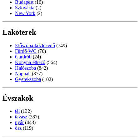
Budapest
(16)
Szlovákia
(2)
New York
(2)
Lakóterek
Előszoba-közlekedő
(749)
Fürdő-WC
(76)
Gardrób
(24)
Konyha-étkező
(564)
Hálószoba
(842)
Nappali
(877)
Gyerekszoba
(102)
Évszakok
tél
(132)
tavasz
(387)
nyár
(443)
ősz
(119)