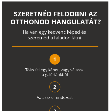
SZERETNÉD FELDOBNI AZ
OTTHONOD HANGULATÁT?
H
a
v
a
n
e
g
y
k
e
d
v
e
n
c
k
é
p
e
d
é
s
s
z
e
r
e
t
n
é
d a
f
a
l
a
d
o
n
l
á
t
n
i
1
T
ö
l
t
s
f
e
l
e
g
y
k
é
pe
t
,
v
a
g
y
v
á
l
a
ss
z
a
g
a
lé
r
i
án
k
b
ó
l
2
V
á
l
a
ss
z
e
l
r
e
n
d
e
z
é
s
t
3