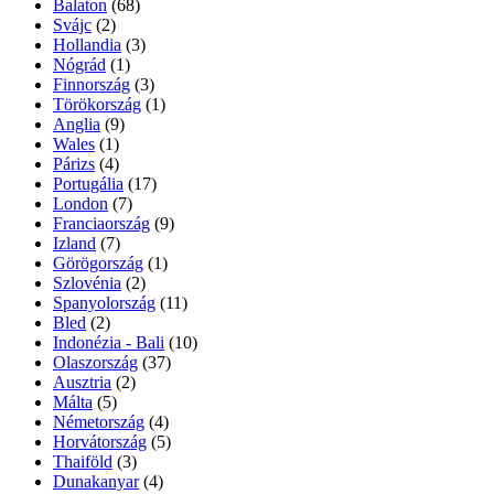
Balaton
(68)
Svájc
(2)
Hollandia
(3)
Nógrád
(1)
Finnország
(3)
Törökország
(1)
Anglia
(9)
Wales
(1)
Párizs
(4)
Portugália
(17)
London
(7)
Franciaország
(9)
Izland
(7)
Görögország
(1)
Szlovénia
(2)
Spanyolország
(11)
Bled
(2)
Indonézia - Bali
(10)
Olaszország
(37)
Ausztria
(2)
Málta
(5)
Németország
(4)
Horvátország
(5)
Thaiföld
(3)
Dunakanyar
(4)