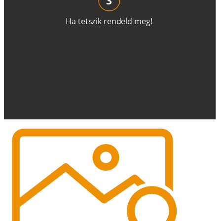
H
a
t
e
t
s
z
i
k
r
e
n
d
el
d
m
e
g
!