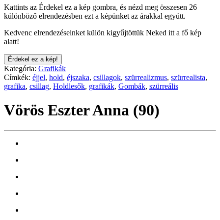
Kattints az Érdekel ez a kép gombra, és nézd meg összesen 26
különböző elrendezésben ezt a képünket az árakkal együtt.
Kedvenc elrendezéseinket külön kigyűjtöttük Neked itt a fő kép
alatt!
Érdekel ez a kép!
Kategória:
Grafikák
Címkék:
éjjel
,
hold
,
éjszaka
,
csillagok
,
szürrealizmus
,
szürrealista
,
grafika
,
csillag
,
Holdlesők
,
grafikák
,
Gombák
,
szürreális
Vörös Eszter Anna (90)