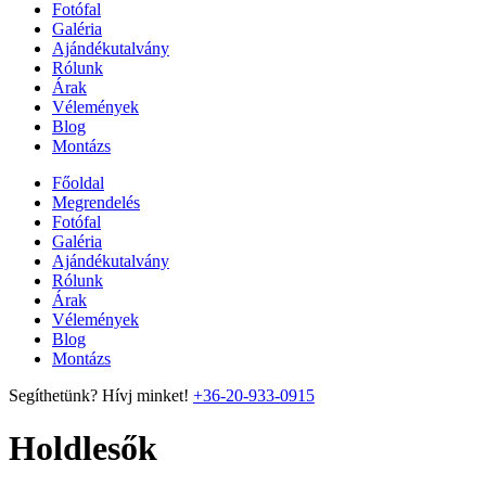
Fotófal
Galéria
Ajándékutalvány
Rólunk
Árak
Vélemények
Blog
Montázs
Főoldal
Megrendelés
Fotófal
Galéria
Ajándékutalvány
Rólunk
Árak
Vélemények
Blog
Montázs
Segíthetünk? Hívj minket!
+36-20-933-0915
Holdlesők