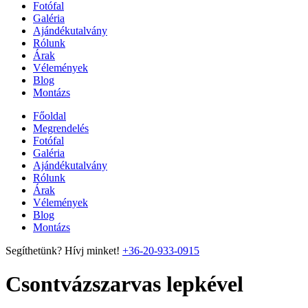
Fotófal
Galéria
Ajándékutalvány
Rólunk
Árak
Vélemények
Blog
Montázs
Főoldal
Megrendelés
Fotófal
Galéria
Ajándékutalvány
Rólunk
Árak
Vélemények
Blog
Montázs
Segíthetünk? Hívj minket!
+36-20-933-0915
Csontvázszarvas lepkével