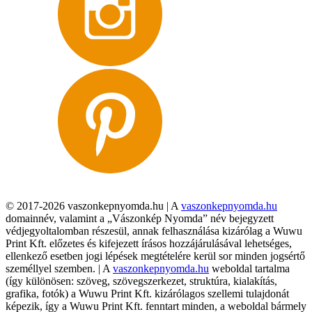
© 2017-2026 vaszonkepnyomda.hu | A
vaszonkepnyomda.hu
domainnév, valamint a „Vászonkép Nyomda” név bejegyzett
védjegyoltalomban részesül, annak felhasználása kizárólag a Wuwu
Print Kft. előzetes és kifejezett írásos hozzájárulásával lehetséges,
ellenkező esetben jogi lépések megtételére kerül sor minden jogsértő
személlyel szemben. | A
vaszonkepnyomda.hu
weboldal tartalma
(így különösen: szöveg, szövegszerkezet, struktúra, kialakítás,
grafika, fotók) a Wuwu Print Kft. kizárólagos szellemi tulajdonát
képezik, így a Wuwu Print Kft. fenntart minden, a weboldal bármely