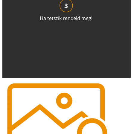
3
H
a
t
e
t
s
z
i
k
r
e
n
d
el
d
m
e
g
!