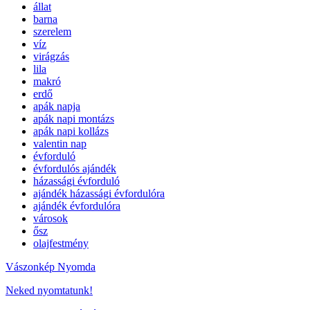
állat
barna
szerelem
víz
virágzás
lila
makró
erdő
apák napja
apák napi montázs
apák napi kollázs
valentin nap
évforduló
évfordulós ajándék
házassági évforduló
ajándék házassági évfordulóra
ajándék évfordulóra
városok
ősz
olajfestmény
Vászonkép Nyomda
Neked nyomtatunk!