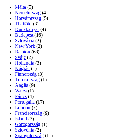
Málta
(5)
Németország
(4)
Horvátország
(5)
Thaiföld
(3)
Dunakanyar
(4)
Budapest
(16)
Szlovákia
(2)
New York
(2)
Balaton
(68)
Svájc
(2)
Hollandia
(3)
Nógrád
(1)
Finnország
(3)
Törökország
(1)
Anglia
(9)
Wales
(1)
Párizs
(4)
Portugália
(17)
London
(7)
Franciaország
(9)
Izland
(7)
Görögország
(1)
Szlovénia
(2)
Spanyolország
(11)