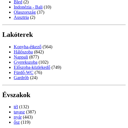
Bled
(2)
Indonézia - Bali
(10)
Olaszország
(37)
Ausztria
(2)
Lakóterek
Konyha-étkező
(564)
Hálószoba
(842)
Nappali
(877)
Gyerekszoba
(102)
Előszoba-közlekedő
(749)
Fürdő-WC
(76)
Gardrób
(24)
Évszakok
tél
(132)
tavasz
(387)
nyár
(443)
ősz
(119)