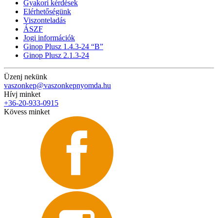
Gyakori kérdések
Elérhetőségünk
Viszonteladás
ÁSZF
Jogi információk
Ginop Plusz 1.4.3-24 “B”
Ginop Plusz 2.1.3-24
Üzenj nekünk
vaszonkep@vaszonkepnyomda.hu
Hívj minket
+36-20-933-0915
Kövess minket