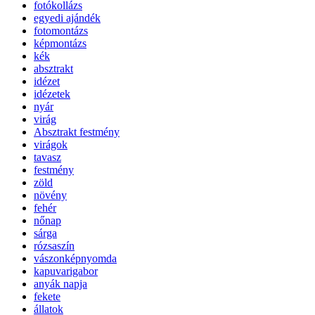
fotókollázs
egyedi ajándék
fotomontázs
képmontázs
kék
absztrakt
idézet
idézetek
nyár
virág
Absztrakt festmény
virágok
tavasz
festmény
zöld
növény
fehér
nőnap
sárga
rózsaszín
vászonképnyomda
kapuvarigabor
anyák napja
fekete
állatok