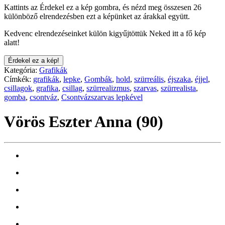
Kattints az Érdekel ez a kép gombra, és nézd meg összesen 26
különböző elrendezésben ezt a képünket az árakkal együtt.
Kedvenc elrendezéseinket külön kigyűjtöttük Neked itt a fő kép
alatt!
Érdekel ez a kép!
Kategória:
Grafikák
Címkék:
grafikák
,
lepke
,
Gombák
,
hold
,
szürreális
,
éjszaka
,
éjjel
,
csillagok
,
grafika
,
csillag
,
szürrealizmus
,
szarvas
,
szürrealista
,
gomba
,
csontváz
,
Csontvázszarvas lepkével
Vörös Eszter Anna (90)