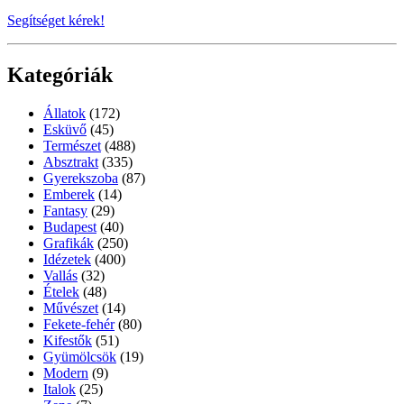
Segítséget kérek!
Kategóriák
Állatok
(172)
Esküvő
(45)
Természet
(488)
Absztrakt
(335)
Gyerekszoba
(87)
Emberek
(14)
Fantasy
(29)
Budapest
(40)
Grafikák
(250)
Idézetek
(400)
Vallás
(32)
Ételek
(48)
Művészet
(14)
Fekete-fehér
(80)
Kifestők
(51)
Gyümölcsök
(19)
Modern
(9)
Italok
(25)