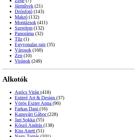
Zene
(7)
Járművek
(21)
Drónfotó
(143)
Makró
(132)
Montázsok
(411)
Szerelem
(132)
Panoráma
(32)
Tűz
(1)
Egyvonalas rajz
(35)
Városok
(160)
Zen
(10)
Virágok
(249)
Alkotók
Agócs Virág
(418)
Entirrè Art & Design
(37)
Vörös Eszter Anna
(90)
Farkas Dani
(16)
Kapuvári Gábor
(228)
Jari Sokka
(55)
Kószó András
(138)
Kiss Anett
(51)
Nagy Tamás
(101)