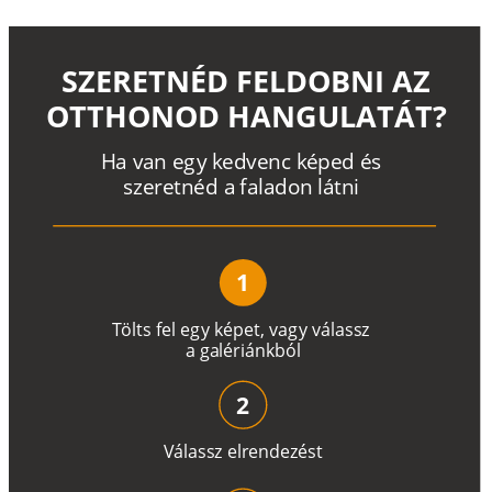
SZERETNÉD FELDOBNI AZ
OTTHONOD HANGULATÁT?
H
a
v
a
n
e
g
y
k
e
d
v
e
n
c
k
é
p
e
d
é
s
s
z
e
r
e
t
n
é
d a
f
a
l
a
d
o
n
l
á
t
n
i
1
T
ö
l
t
s
f
e
l
e
g
y
k
é
pe
t
,
v
a
g
y
v
á
l
a
ss
z
a
g
a
lé
r
i
án
k
b
ó
l
2
V
á
l
a
ss
z
e
l
r
e
n
d
e
z
é
s
t