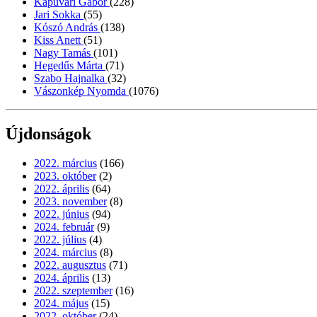
Kapuvári Gábor
(228)
Jari Sokka
(55)
Kószó András
(138)
Kiss Anett
(51)
Nagy Tamás
(101)
Hegedűs Márta
(71)
Szabo Hajnalka
(32)
Vászonkép Nyomda
(1076)
Újdonságok
2022. március
(166)
2023. október
(2)
2022. április
(64)
2023. november
(8)
2022. június
(94)
2024. február
(9)
2022. július
(4)
2024. március
(8)
2022. augusztus
(71)
2024. április
(13)
2022. szeptember
(16)
2024. május
(15)
2022. október
(24)