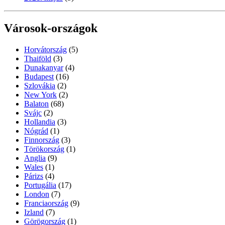
Városok-országok
Horvátország
(5)
Thaiföld
(3)
Dunakanyar
(4)
Budapest
(16)
Szlovákia
(2)
New York
(2)
Balaton
(68)
Svájc
(2)
Hollandia
(3)
Nógrád
(1)
Finnország
(3)
Törökország
(1)
Anglia
(9)
Wales
(1)
Párizs
(4)
Portugália
(17)
London
(7)
Franciaország
(9)
Izland
(7)
Görögország
(1)