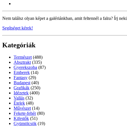
Nem találsz olyan képet a galériánkban, amit feltennél a falra? Írj nek
Segítséget kérek!
Kategóriák
Természet
(488)
Absztrakt
(335)
Gyerekszoba
(87)
Emberek
(14)
Fantasy
(29)
Budapest
(40)
Grafikák
(250)
Idézetek
(400)
Vallás
(32)
Ételek
(48)
Művészet
(14)
Fekete-fehér
(80)
Kifestők
(51)
Gyümölcsök
(19)