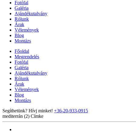
Fotófal
Galéria
Ajándékutalvány
Rólunk
Árak
Vélemények
Blog
Montázs
Főoldal
Megrendelés
Fotófal
Galéria
Ajándékutalvány
Rólunk
Árak
Vélemények
Blog
Montázs
Segíthetünk? Hívj minket!
+36-20-933-0915
mediterrán (2)
Címke