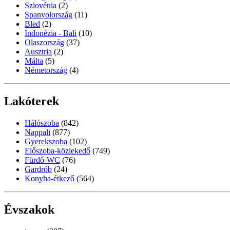
Szlovénia
(2)
Spanyolország
(11)
Bled
(2)
Indonézia - Bali
(10)
Olaszország
(37)
Ausztria
(2)
Málta
(5)
Németország
(4)
Lakóterek
Hálószoba
(842)
Nappali
(877)
Gyerekszoba
(102)
Előszoba-közlekedő
(749)
Fürdő-WC
(76)
Gardrób
(24)
Konyha-étkező
(564)
Évszakok