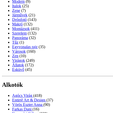
Modern
(9)
Italok
(25)
Zene
(7)
Járművek
(21)
Drónfotó
(143)
Makró
(132)
Montázsok
(411)
Szerelem
(132)
Panoráma
(32)
Tűz
(1)
Egyvonalas rajz
(35)
Városok
(160)
Zen
(10)
Virágok
(249)
Állatok
(172)
Esküvő
(45)
Alkotók
Agócs Virág
(418)
Entirrè Art & Design
(37)
Vörös Eszter Anna
(90)
Farkas Dani
(16)