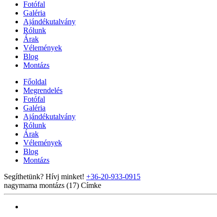
Fotófal
Galéria
Ajándékutalvány
Rólunk
Árak
Vélemények
Blog
Montázs
Főoldal
Megrendelés
Fotófal
Galéria
Ajándékutalvány
Rólunk
Árak
Vélemények
Blog
Montázs
Segíthetünk? Hívj minket!
+36-20-933-0915
nagymama montázs (17)
Címke