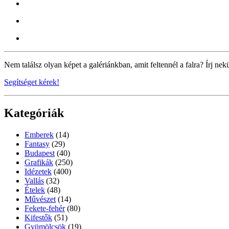
Nem találsz olyan képet a galériánkban, amit feltennél a falra? Írj nek
Segítséget kérek!
Kategóriák
Emberek
(14)
Fantasy
(29)
Budapest
(40)
Grafikák
(250)
Idézetek
(400)
Vallás
(32)
Ételek
(48)
Művészet
(14)
Fekete-fehér
(80)
Kifestők
(51)
Gyümölcsök
(19)