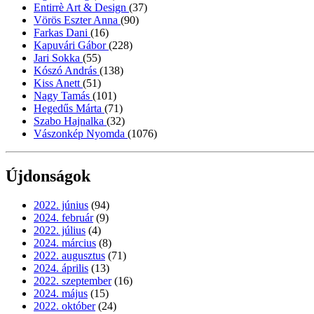
Entirrè Art & Design
(37)
Vörös Eszter Anna
(90)
Farkas Dani
(16)
Kapuvári Gábor
(228)
Jari Sokka
(55)
Kószó András
(138)
Kiss Anett
(51)
Nagy Tamás
(101)
Hegedűs Márta
(71)
Szabo Hajnalka
(32)
Vászonkép Nyomda
(1076)
Újdonságok
2022. június
(94)
2024. február
(9)
2022. július
(4)
2024. március
(8)
2022. augusztus
(71)
2024. április
(13)
2022. szeptember
(16)
2024. május
(15)
2022. október
(24)