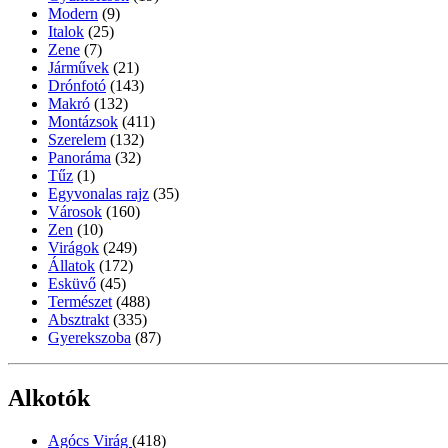
Modern
(9)
Italok
(25)
Zene
(7)
Járművek
(21)
Drónfotó
(143)
Makró
(132)
Montázsok
(411)
Szerelem
(132)
Panoráma
(32)
Tűz
(1)
Egyvonalas rajz
(35)
Városok
(160)
Zen
(10)
Virágok
(249)
Állatok
(172)
Esküvő
(45)
Természet
(488)
Absztrakt
(335)
Gyerekszoba
(87)
Alkotók
Agócs Virág
(418)