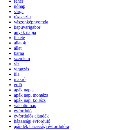
fehér
nőnap
sárga
rózsaszín
vászonképnyomda
kapuvarigabor
anyák napja
fekete
állatok
állat
barna
szerelem
víz
virágzás
lila
makró
erdő
apák napja
apák napi montázs
apák napi kollázs
valentin nap
évforduló
évfordulós ajándék
házassági évforduló
ajándék házassági évfordulóra