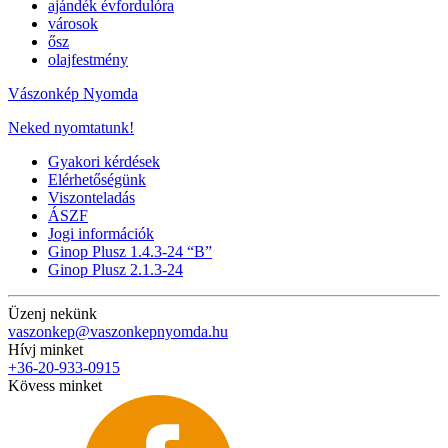
ajándék évfordulóra
városok
ősz
olajfestmény
Vászonkép Nyomda
Neked nyomtatunk!
Gyakori kérdések
Elérhetőségünk
Viszonteladás
ÁSZF
Jogi információk
Ginop Plusz 1.4.3-24 “B”
Ginop Plusz 2.1.3-24
Üzenj nekünk
vaszonkep@vaszonkepnyomda.hu
Hívj minket
+36-20-933-0915
Kövess minket