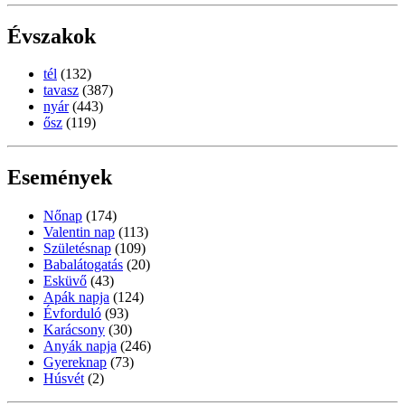
Évszakok
tél
(132)
tavasz
(387)
nyár
(443)
ősz
(119)
Események
Nőnap
(174)
Valentin nap
(113)
Születésnap
(109)
Babalátogatás
(20)
Esküvő
(43)
Apák napja
(124)
Évforduló
(93)
Karácsony
(30)
Anyák napja
(246)
Gyereknap
(73)
Húsvét
(2)