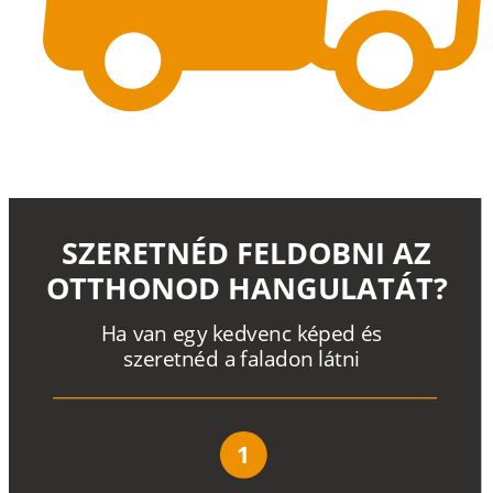
SZERETNÉD FELDOBNI AZ
OTTHONOD HANGULATÁT?
H
a
v
a
n
e
g
y
k
e
d
v
e
n
c
k
é
p
e
d
é
s
s
z
e
r
e
t
n
é
d a
f
a
l
a
d
o
n
l
á
t
n
i
1