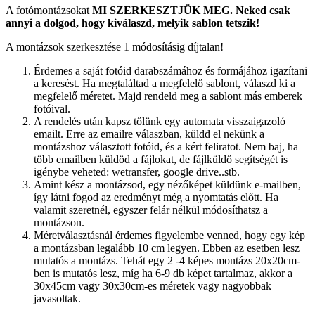
A fotómontázsokat
MI SZERKESZTJÜK MEG.
Neked csak
annyi a dolgod, hogy kiválaszd, melyik sablon tetszik!
A montázsok szerkesztése 1 módosításig díjtalan!
Érdemes a saját fotóid darabszámához és formájához igazítani
a keresést. Ha megtaláltad a megfelelő sablont, válaszd ki a
megfelelő méretet. Majd rendeld meg a sablont más emberek
fotóival.
A rendelés után kapsz tőlünk egy automata visszaigazoló
emailt. Erre az emailre válaszban, küldd el nekünk a
montázshoz választott fotóid, és a kért feliratot. Nem baj, ha
több emailben küldöd a fájlokat, de fájlküldő segítségét is
igénybe veheted: wetransfer, google drive..stb.
Amint kész a montázsod, egy nézőképet küldünk e-mailben,
így látni fogod az eredményt még a nyomtatás előtt. Ha
valamit szeretnél, egyszer felár nélkül módosíthatsz a
montázson.
Méretválasztásnál érdemes figyelembe venned, hogy egy kép
a montázsban legalább 10 cm legyen. Ebben az esetben lesz
mutatós a montázs. Tehát egy 2 -4 képes montázs 20x20cm-
ben is mutatós lesz, míg ha 6-9 db képet tartalmaz, akkor a
30x45cm vagy 30x30cm-es méretek vagy nagyobbak
javasoltak.