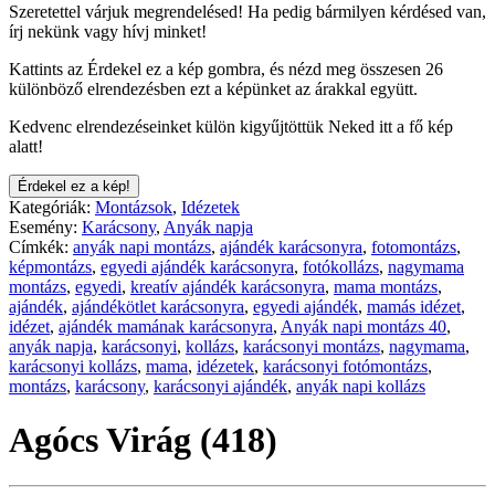
Szeretettel várjuk megrendelésed! Ha pedig bármilyen kérdésed van,
írj nekünk vagy hívj minket!
Kattints az Érdekel ez a kép gombra, és nézd meg összesen 26
különböző elrendezésben ezt a képünket az árakkal együtt.
Kedvenc elrendezéseinket külön kigyűjtöttük Neked itt a fő kép
alatt!
Érdekel ez a kép!
Kategóriák:
Montázsok
,
Idézetek
Esemény:
Karácsony
,
Anyák napja
Címkék:
anyák napi montázs
,
ajándék karácsonyra
,
fotomontázs
,
képmontázs
,
egyedi ajándék karácsonyra
,
fotókollázs
,
nagymama
montázs
,
egyedi
,
kreatív ajándék karácsonyra
,
mama montázs
,
ajándék
,
ajándékötlet karácsonyra
,
egyedi ajándék
,
mamás idézet
,
idézet
,
ajándék mamának karácsonyra
,
Anyák napi montázs 40
,
anyák napja
,
karácsonyi
,
kollázs
,
karácsonyi montázs
,
nagymama
,
karácsonyi kollázs
,
mama
,
idézetek
,
karácsonyi fotómontázs
,
montázs
,
karácsony
,
karácsonyi ajándék
,
anyák napi kollázs
Agócs Virág (418)