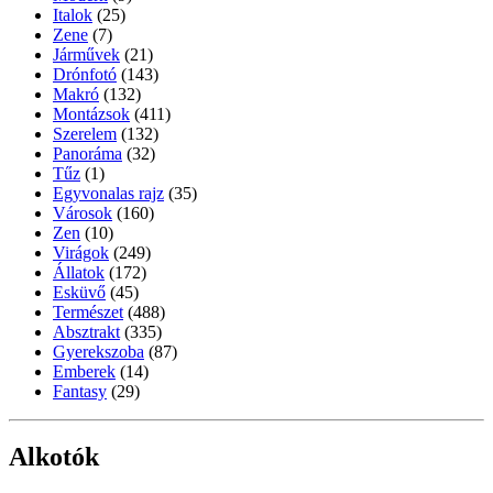
Italok
(25)
Zene
(7)
Járművek
(21)
Drónfotó
(143)
Makró
(132)
Montázsok
(411)
Szerelem
(132)
Panoráma
(32)
Tűz
(1)
Egyvonalas rajz
(35)
Városok
(160)
Zen
(10)
Virágok
(249)
Állatok
(172)
Esküvő
(45)
Természet
(488)
Absztrakt
(335)
Gyerekszoba
(87)
Emberek
(14)
Fantasy
(29)
Alkotók