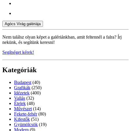
Agócs Virág galériája
Nem találsz olyan képet a galériánkban, amit feltennél a falra? Írj
nekünk, és segítünk keresni!
Segítséget kérek!
Kategóriák
Budapest
(40)
Grafikák
(250)
Idézetek
(400)
Vallás
(32)
Ételek
(48)
Művészet
(14)
Fekete-fehér
(80)
Kifestők
(51)
Gyümölcsök
(19)
Modern
(9)