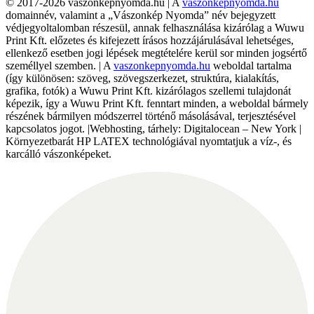
© 2017-2026 vaszonkepnyomda.hu | A
vaszonkepnyomda.hu
domainnév, valamint a „Vászonkép Nyomda” név bejegyzett
védjegyoltalomban részesül, annak felhasználása kizárólag a Wuwu
Print Kft. előzetes és kifejezett írásos hozzájárulásával lehetséges,
ellenkező esetben jogi lépések megtételére kerül sor minden jogsértő
személlyel szemben. | A
vaszonkepnyomda.hu
weboldal tartalma
(így különösen: szöveg, szövegszerkezet, struktúra, kialakítás,
grafika, fotók) a Wuwu Print Kft. kizárólagos szellemi tulajdonát
képezik, így a Wuwu Print Kft. fenntart minden, a weboldal bármely
részének bármilyen módszerrel történő másolásával, terjesztésével
kapcsolatos jogot. |Webhosting, tárhely: Digitalocean – New York |
Környezetbarát HP LATEX technológiával nyomtatjuk a víz-, és
karcálló vászonképeket.