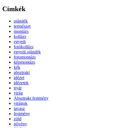
Címkék
ajándék
természet
montázs
kollázs
egyedi
fotókollázs
egyedi ajándék
fotomontázs
képmontázs
kék
absztrakt
idézet
idézetek
nyár
virág
Absztrakt festmény
virágok
tavasz
festmény
zöld
növény