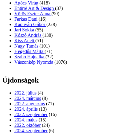
Agócs Virág
(418)
Entirrè Art & Design
(37)
Vörös Eszter Anna
(90)
Farkas Dani
(16)
Kapuvári Gábor
(228)
Jari Sokka
(55)
Kószó András
(138)
Kiss Anett
(51)
Nagy Tamás
(101)
Hegedűs Márta
(71)
Szabo Hajnalka
(32)
Vászonkép Nyomda
(1076)
Újdonságok
2022. július
(4)
2024. március
(8)
2022. augusztus
(71)
2024. április
(13)
2022. szeptember
(16)
2024. május
(15)
2022. október
(24)
2024. szeptember
(6)