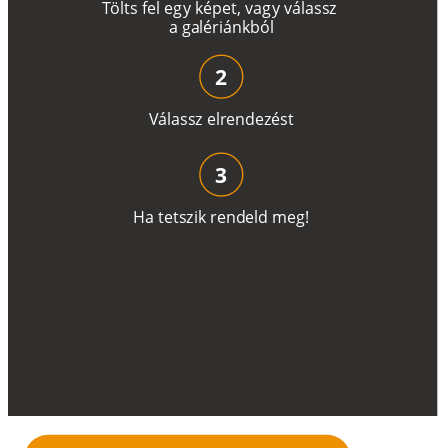
T
ö
l
t
s
f
e
l
e
g
y
k
é
pe
t
,
v
a
g
y
v
á
l
a
ss
z
a
g
a
lé
r
i
án
k
b
ó
l
2
V
á
l
a
ss
z
e
l
r
e
n
d
e
z
é
s
t
3
H
a
t
e
t
s
z
i
k
r
e
n
d
el
d
m
e
g
!