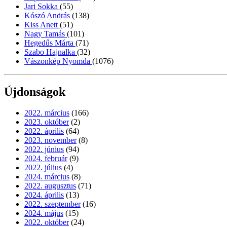
Jari Sokka
(55)
Kószó András
(138)
Kiss Anett
(51)
Nagy Tamás
(101)
Hegedűs Márta
(71)
Szabo Hajnalka
(32)
Vászonkép Nyomda
(1076)
Újdonságok
2022. március
(166)
2023. október
(2)
2022. április
(64)
2023. november
(8)
2022. június
(94)
2024. február
(9)
2022. július
(4)
2024. március
(8)
2022. augusztus
(71)
2024. április
(13)
2022. szeptember
(16)
2024. május
(15)
2022. október
(24)