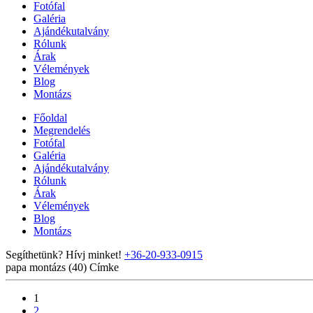
Fotófal
Galéria
Ajándékutalvány
Rólunk
Árak
Vélemények
Blog
Montázs
Főoldal
Megrendelés
Fotófal
Galéria
Ajándékutalvány
Rólunk
Árak
Vélemények
Blog
Montázs
Segíthetünk? Hívj minket!
+36-20-933-0915
papa montázs (40)
Címke
1
2