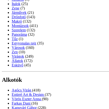
Italok
(25)
Zene
(7)
Járművek
(21)
Drónfotó
(143)
Makró
(132)
Montázsok
(411)
Szerelem
(132)
Panoráma
(32)
Tűz
(1)
Egyvonalas rajz
(35)
Városok
(160)
Zen
(10)
Virágok
(249)
Állatok
(172)
Esküvő
(45)
Alkotók
Agócs Virág
(418)
Entirrè Art & Design
(37)
Vörös Eszter Anna
(90)
Farkas Dani
(16)
Kapuvári Gábor
(228)