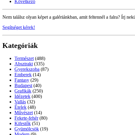
Következő
Nem találsz olyan képet a galériánkban, amit feltennél a falra? Írj nek
Segítséget kérek!
Kategóriák
Természet
(488)
Absztrakt
(335)
Gyerekszoba
(87)
Emberek
(14)
Fantasy
(29)
Budapest
(40)
Grafikák
(250)
Idézetek
(400)
Vallás
(32)
Ételek
(48)
Művészet
(14)
Fekete-fehér
(80)
Kifestők
(51)
Gyümölcsök
(19)
Modern
(9)