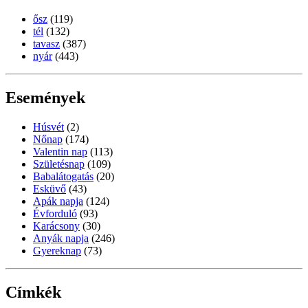
ősz
(119)
tél
(132)
tavasz
(387)
nyár
(443)
Események
Húsvét
(2)
Nőnap
(174)
Valentin nap
(113)
Születésnap
(109)
Babalátogatás
(20)
Esküvő
(43)
Apák napja
(124)
Évforduló
(93)
Karácsony
(30)
Anyák napja
(246)
Gyereknap
(73)
Címkék