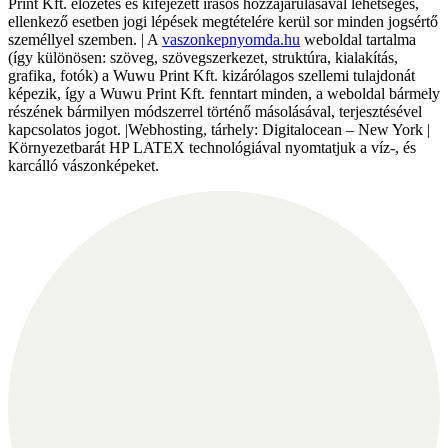
Print Kft. előzetes és kifejezett írásos hozzájárulásával lehetséges,
ellenkező esetben jogi lépések megtételére kerül sor minden jogsértő
személlyel szemben. | A
vaszonkepnyomda.hu
weboldal tartalma
(így különösen: szöveg, szövegszerkezet, struktúra, kialakítás,
grafika, fotók) a Wuwu Print Kft. kizárólagos szellemi tulajdonát
képezik, így a Wuwu Print Kft. fenntart minden, a weboldal bármely
részének bármilyen módszerrel történő másolásával, terjesztésével
kapcsolatos jogot. |Webhosting, tárhely: Digitalocean – New York |
Környezetbarát HP LATEX technológiával nyomtatjuk a víz-, és
karcálló vászonképeket.