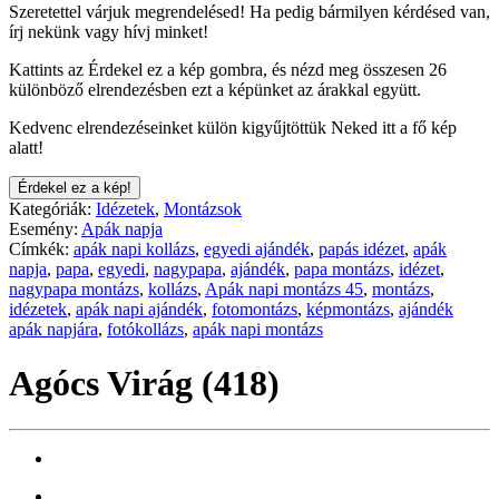
Szeretettel várjuk megrendelésed! Ha pedig bármilyen kérdésed van,
írj nekünk vagy hívj minket!
Kattints az Érdekel ez a kép gombra, és nézd meg összesen 26
különböző elrendezésben ezt a képünket az árakkal együtt.
Kedvenc elrendezéseinket külön kigyűjtöttük Neked itt a fő kép
alatt!
Érdekel ez a kép!
Kategóriák:
Idézetek
,
Montázsok
Esemény:
Apák napja
Címkék:
apák napi kollázs
,
egyedi ajándék
,
papás idézet
,
apák
napja
,
papa
,
egyedi
,
nagypapa
,
ajándék
,
papa montázs
,
idézet
,
nagypapa montázs
,
kollázs
,
Apák napi montázs 45
,
montázs
,
idézetek
,
apák napi ajándék
,
fotomontázs
,
képmontázs
,
ajándék
apák napjára
,
fotókollázs
,
apák napi montázs
Agócs Virág (418)