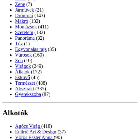
Zene
(7)
Járművek
(21)
Drónfotó
(143)
Makró
(132)
Montázsok
(411)
Szerelem
(132)
Panoráma
(32)
Tűz
(1)
Egyvonalas rajz
(35)
Városok
(160)
Zen
(10)
Virágok
(249)
Állatok
(172)
Esküvő
(45)
Természet
(488)
Absztrakt
(335)
Gyerekszoba
(87)
Alkotók
Agócs Virág
(418)
Entirrè Art & Design
(37)
Vörös Eszter Anna
(90)