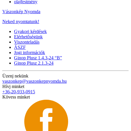
olajfestmény
Vászonkép Nyomda
Neked nyomtatunk!
Gyakori kérdések
Elérhetőségünk
Viszonteladás
ÁSZF
Jogi információk
Ginop Plusz 1.4.3-24 “B”
Ginop Plusz 2.1.3-24
Üzenj nekünk
vaszonkep@vaszonkepnyomda.hu
Hívj minket
+36-20-933-0915
Kövess minket