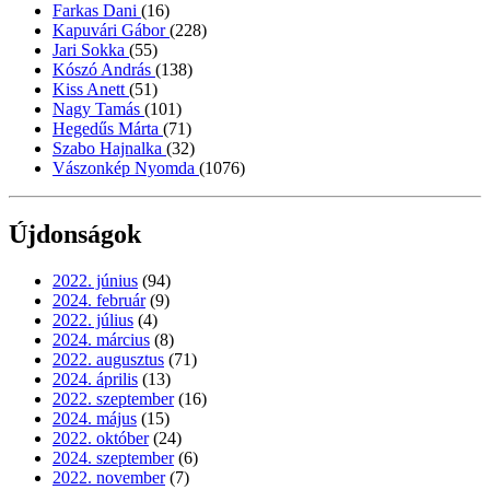
Farkas Dani
(16)
Kapuvári Gábor
(228)
Jari Sokka
(55)
Kószó András
(138)
Kiss Anett
(51)
Nagy Tamás
(101)
Hegedűs Márta
(71)
Szabo Hajnalka
(32)
Vászonkép Nyomda
(1076)
Újdonságok
2022. június
(94)
2024. február
(9)
2022. július
(4)
2024. március
(8)
2022. augusztus
(71)
2024. április
(13)
2022. szeptember
(16)
2024. május
(15)
2022. október
(24)
2024. szeptember
(6)
2022. november
(7)