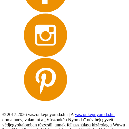
© 2017-2026 vaszonkepnyomda.hu | A
vaszonkepnyomda.hu
domainnév, valamint a „Vászonkép Nyomda” név bejegyzett
védjegyoltalomban részesül, annak felhasználása kizárólag a Wuwu