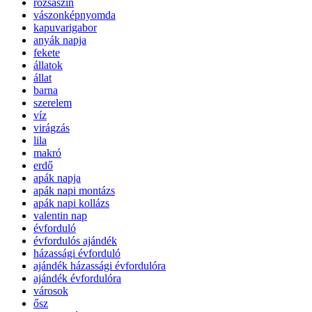
rózsaszín
vászonképnyomda
kapuvarigabor
anyák napja
fekete
állatok
állat
barna
szerelem
víz
virágzás
lila
makró
erdő
apák napja
apák napi montázs
apák napi kollázs
valentin nap
évforduló
évfordulós ajándék
házassági évforduló
ajándék házassági évfordulóra
ajándék évfordulóra
városok
ősz