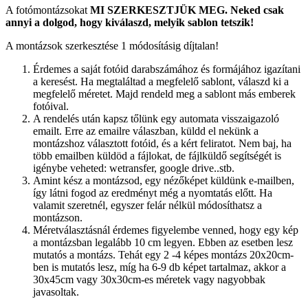
A fotómontázsokat
MI SZERKESZTJÜK MEG.
Neked csak
annyi a dolgod, hogy kiválaszd, melyik sablon tetszik!
A montázsok szerkesztése 1 módosításig díjtalan!
Érdemes a saját fotóid darabszámához és formájához igazítani
a keresést. Ha megtaláltad a megfelelő sablont, válaszd ki a
megfelelő méretet. Majd rendeld meg a sablont más emberek
fotóival.
A rendelés után kapsz tőlünk egy automata visszaigazoló
emailt. Erre az emailre válaszban, küldd el nekünk a
montázshoz választott fotóid, és a kért feliratot. Nem baj, ha
több emailben küldöd a fájlokat, de fájlküldő segítségét is
igénybe veheted: wetransfer, google drive..stb.
Amint kész a montázsod, egy nézőképet küldünk e-mailben,
így látni fogod az eredményt még a nyomtatás előtt. Ha
valamit szeretnél, egyszer felár nélkül módosíthatsz a
montázson.
Méretválasztásnál érdemes figyelembe venned, hogy egy kép
a montázsban legalább 10 cm legyen. Ebben az esetben lesz
mutatós a montázs. Tehát egy 2 -4 képes montázs 20x20cm-
ben is mutatós lesz, míg ha 6-9 db képet tartalmaz, akkor a
30x45cm vagy 30x30cm-es méretek vagy nagyobbak
javasoltak.