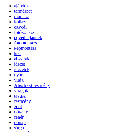
ajándék
természet
montázs
kollázs
egyedi
fotókollázs
egyedi ajándék
fotomontázs
képmontázs
kék
absztrakt
idézet
idézetek
nyár
virág
Absztrakt festmény
virágok
tavasz
festmény
zöld
növény
fehér
nőnap
sárga