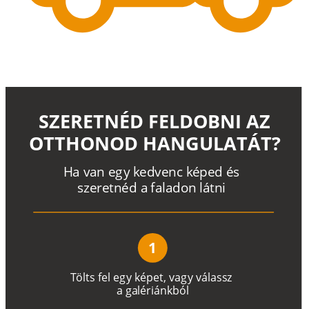
SZERETNÉD FELDOBNI AZ
OTTHONOD HANGULATÁT?
H
a
v
a
n
e
g
y
k
e
d
v
e
n
c
k
é
p
e
d
é
s
s
z
e
r
e
t
n
é
d a
f
a
l
a
d
o
n
l
á
t
n
i
1
T
ö
l
t
s
f
e
l
e
g
y
k
é
pe
t
,
v
a
g
y
v
á
l
a
ss
z
a
g
a
lé
r
i
án
k
b
ó
l