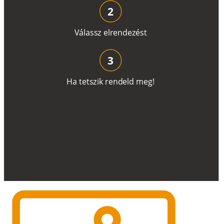
2
V
á
l
a
ss
z
e
l
r
e
n
d
e
z
é
s
t
3
H
a
t
e
t
s
z
i
k
r
e
n
d
el
d
m
e
g
!