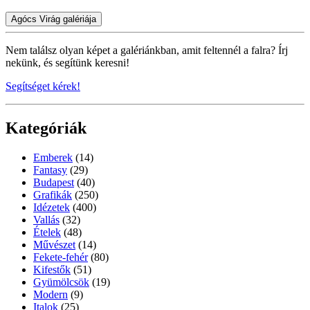
Agócs Virág galériája
Nem találsz olyan képet a galériánkban, amit feltennél a falra? Írj
nekünk, és segítünk keresni!
Segítséget kérek!
Kategóriák
Emberek
(14)
Fantasy
(29)
Budapest
(40)
Grafikák
(250)
Idézetek
(400)
Vallás
(32)
Ételek
(48)
Művészet
(14)
Fekete-fehér
(80)
Kifestők
(51)
Gyümölcsök
(19)
Modern
(9)
Italok
(25)