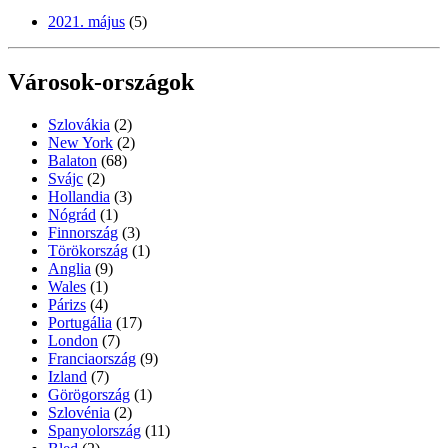
2021. május
(5)
Városok-országok
Szlovákia
(2)
New York
(2)
Balaton
(68)
Svájc
(2)
Hollandia
(3)
Nógrád
(1)
Finnország
(3)
Törökország
(1)
Anglia
(9)
Wales
(1)
Párizs
(4)
Portugália
(17)
London
(7)
Franciaország
(9)
Izland
(7)
Görögország
(1)
Szlovénia
(2)
Spanyolország
(11)