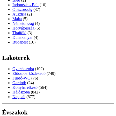
Bled
(2)
Indonézia - Bali
(10)
Olaszország
(37)
Ausztria
(2)
Málta
(5)
Németország
(4)
Horvátország
(5)
Thaiföld
(3)
Dunakanyar
(4)
Budapest
(16)
Lakóterek
Gyerekszoba
(102)
Előszoba-közlekedő
(749)
Fürdő-WC
(76)
Gardrób
(24)
Konyha-étkező
(564)
Hálószoba
(842)
Nappali
(877)
Évszakok