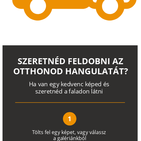
SZERETNÉD FELDOBNI AZ
OTTHONOD HANGULATÁT?
H
a
v
a
n
e
g
y
k
e
d
v
e
n
c
k
é
p
e
d
é
s
s
z
e
r
e
t
n
é
d a
f
a
l
a
d
o
n
l
á
t
n
i
1
T
ö
l
t
s
f
e
l
e
g
y
k
é
pe
t
,
v
a
g
y
v
á
l
a
ss
z
a
g
a
lé
r
i
án
k
b
ó
l