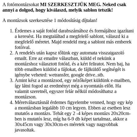
A fotómontázsokat
MI SZERKESZTJÜK MEG.
Neked csak
annyi a dolgod, hogy kiválaszd, melyik sablon tetszik!
A montázsok szerkesztése 1 módosításig díjtalan!
Érdemes a saját fotóid darabszámához és formájához igazítani
a keresést. Ha megtaláltad a megfelelő sablont, válaszd ki a
megfelelő méretet. Majd rendeld meg a sablont más emberek
fotóival.
A rendelés után kapsz tőlünk egy automata visszaigazoló
emailt. Erre az emailre válaszban, küldd el nekünk a
montázshoz választott fotóid, és a kért feliratot. Nem baj, ha
több emailben küldöd a fájlokat, de fájlküldő segítségét is
igénybe veheted: wetransfer, google drive..stb.
Amint kész a montázsod, egy nézőképet küldünk e-mailben,
így látni fogod az eredményt még a nyomtatás előtt. Ha
valamit szeretnél, egyszer felár nélkül módosíthatsz a
montázson.
Méretválasztásnál érdemes figyelembe venned, hogy egy kép
a montázsban legalább 10 cm legyen. Ebben az esetben lesz
mutatós a montázs. Tehát egy 2 -4 képes montázs 20x20cm-
ben is mutatós lesz, míg ha 6-9 db képet tartalmaz, akkor a
30x45cm vagy 30x30cm-es méretek vagy nagyobbak
javasoltak.