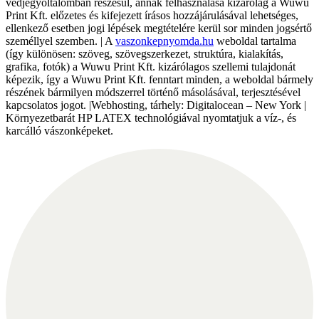
védjegyoltalomban részesül, annak felhasználása kizárólag a Wuwu
Print Kft. előzetes és kifejezett írásos hozzájárulásával lehetséges,
ellenkező esetben jogi lépések megtételére kerül sor minden jogsértő
személlyel szemben. | A
vaszonkepnyomda.hu
weboldal tartalma
(így különösen: szöveg, szövegszerkezet, struktúra, kialakítás,
grafika, fotók) a Wuwu Print Kft. kizárólagos szellemi tulajdonát
képezik, így a Wuwu Print Kft. fenntart minden, a weboldal bármely
részének bármilyen módszerrel történő másolásával, terjesztésével
kapcsolatos jogot. |Webhosting, tárhely: Digitalocean – New York |
Környezetbarát HP LATEX technológiával nyomtatjuk a víz-, és
karcálló vászonképeket.