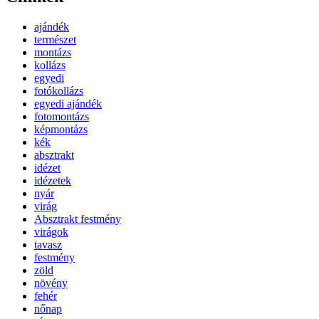
ajándék
természet
montázs
kollázs
egyedi
fotókollázs
egyedi ajándék
fotomontázs
képmontázs
kék
absztrakt
idézet
idézetek
nyár
virág
Absztrakt festmény
virágok
tavasz
festmény
zöld
növény
fehér
nőnap