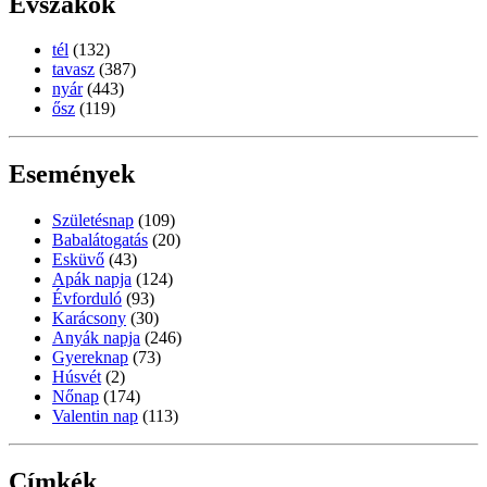
Évszakok
tél
(132)
tavasz
(387)
nyár
(443)
ősz
(119)
Események
Születésnap
(109)
Babalátogatás
(20)
Esküvő
(43)
Apák napja
(124)
Évforduló
(93)
Karácsony
(30)
Anyák napja
(246)
Gyereknap
(73)
Húsvét
(2)
Nőnap
(174)
Valentin nap
(113)
Címkék