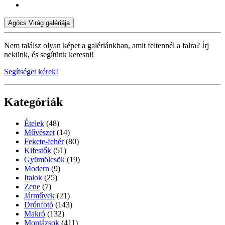
Agócs Virág galériája
Nem találsz olyan képet a galériánkban, amit feltennél a falra? Írj
nekünk, és segítünk keresni!
Segítséget kérek!
Kategóriák
Ételek
(48)
Művészet
(14)
Fekete-fehér
(80)
Kifestők
(51)
Gyümölcsök
(19)
Modern
(9)
Italok
(25)
Zene
(7)
Járművek
(21)
Drónfotó
(143)
Makró
(132)
Montázsok
(411)