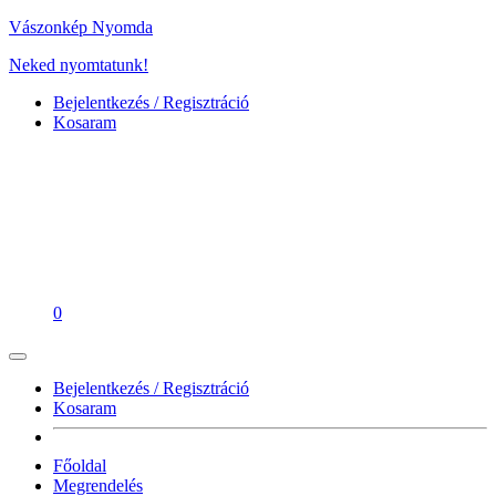
Vászonkép Nyomda
Neked nyomtatunk!
Bejelentkezés / Regisztráció
Kosaram
0
Bejelentkezés / Regisztráció
Kosaram
Főoldal
Megrendelés