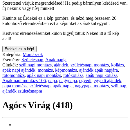
Szeretettel várjuk megrendelésed! Ha pedig bármilyen kérdésed van,
írj nekünk vagy hívj minket!
Kattints az Érdekel ez a kép gombra, és nézd meg összesen 26
különböző elrendezésben ezt a képünket az árakkal együtt.
Kedvenc elrendezéseinket külön kigyűjtöttük Neked itt a fő kép
alatt!
Érdekel ez a kép!
Kategória:
Montázsok
Esemény:
Születésnap
,
Apák napja
Címkék:
szülinapi montázs
,
ajándék
,
születésnapi montázs
,
kollázs
,
apák napi ajándék
,
montázs
,
képmontázs
,
ajándék apák napjára
,
fotomontázs
,
apák napi montázs
,
fotókollázs
,
apák napi kollázs
,
Apák napi montázs 106
,
papa
,
nagypapa
,
egyedi
,
egyedi ajándék
,
papa montázs
,
születésnap
,
apák napja
,
nagypapa montázs
,
szülinap
,
ajándék születésnapra
Agócs Virág (418)