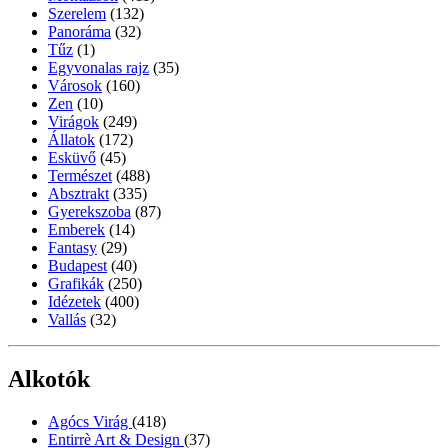
Szerelem
(132)
Panoráma
(32)
Tűz
(1)
Egyvonalas rajz
(35)
Városok
(160)
Zen
(10)
Virágok
(249)
Állatok
(172)
Esküvő
(45)
Természet
(488)
Absztrakt
(335)
Gyerekszoba
(87)
Emberek
(14)
Fantasy
(29)
Budapest
(40)
Grafikák
(250)
Idézetek
(400)
Vallás
(32)
Alkotók
Agócs Virág
(418)
Entirrè Art & Design
(37)