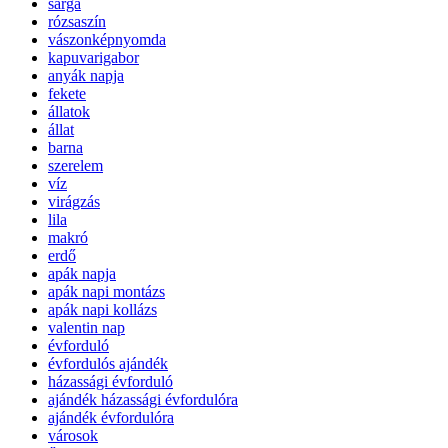
sárga
rózsaszín
vászonképnyomda
kapuvarigabor
anyák napja
fekete
állatok
állat
barna
szerelem
víz
virágzás
lila
makró
erdő
apák napja
apák napi montázs
apák napi kollázs
valentin nap
évforduló
évfordulós ajándék
házassági évforduló
ajándék házassági évfordulóra
ajándék évfordulóra
városok