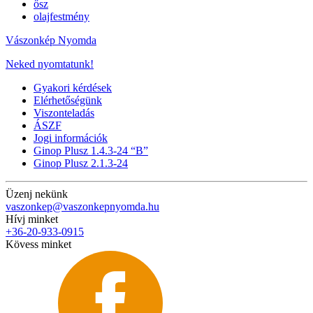
ősz
olajfestmény
Vászonkép Nyomda
Neked nyomtatunk!
Gyakori kérdések
Elérhetőségünk
Viszonteladás
ÁSZF
Jogi információk
Ginop Plusz 1.4.3-24 “B”
Ginop Plusz 2.1.3-24
Üzenj nekünk
vaszonkep@vaszonkepnyomda.hu
Hívj minket
+36-20-933-0915
Kövess minket