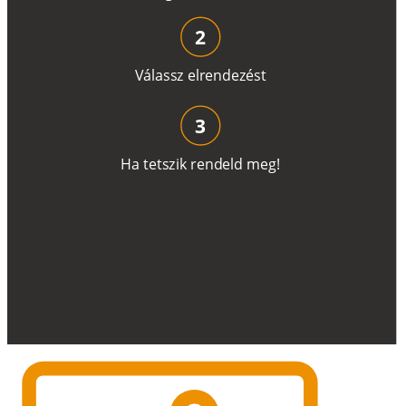
2
V
á
l
a
ss
z
e
l
r
e
n
d
e
z
é
s
t
3
H
a
t
e
t
s
z
i
k
r
e
n
d
el
d
m
e
g
!