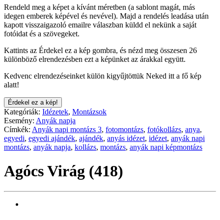
Rendeld meg a képet a kívánt méretben (a sablont magát, más
idegen emberek képével és nevével). Majd a rendelés leadása után
kapott visszaigazoló emailre válaszban küldd el nekünk a saját
fotóidat és a szövegeket.
Kattints az Érdekel ez a kép gombra, és nézd meg összesen 26
különböző elrendezésben ezt a képünket az árakkal együtt.
Kedvenc elrendezéseinket külön kigyűjtöttük Neked itt a fő kép
alatt!
Érdekel ez a kép!
Kategóriák:
Idézetek
,
Montázsok
Esemény:
Anyák napja
Címkék:
Anyák napi montázs 3
,
fotomontázs
,
fotókollázs
,
anya
,
egyedi
,
egyedi ajándék
,
ajándék
,
anyás idézet
,
idézet
,
anyák napi
montázs
,
anyák napja
,
kollázs
,
montázs
,
anyák napi képmontázs
Agócs Virág (418)