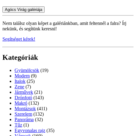
Agócs Virág galériája
Nem találsz olyan képet a galériánkban, amit feltennél a falra? Írj
nekünk, és segítünk keresni!
Segítséget kérek!
Kategóriák
Gyümölcsök
(19)
Modern
(9)
Italok
(25)
Zene
(7)
Járművek
(21)
Drónfotó
(143)
Makró
(132)
Montázsok
(411)
Szerelem
(132)
Panoráma
(32)
Tűz
(1)
Egyvonalas rajz
(35)
Városok
(160)