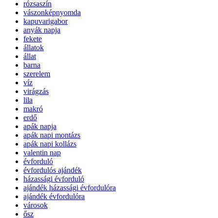
rózsaszín
vászonképnyomda
kapuvarigabor
anyák napja
fekete
állatok
állat
barna
szerelem
víz
virágzás
lila
makró
erdő
apák napja
apák napi montázs
apák napi kollázs
valentin nap
évforduló
évfordulós ajándék
házassági évforduló
ajándék házassági évfordulóra
ajándék évfordulóra
városok
ősz