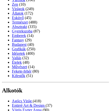
Zen
(10)
Virágok
(249)
Állatok
(172)
Esküvő
(45)
Természet
(488)
Absztrakt
(335)
Gyerekszoba
(87)
Emberek
(14)
Fantasy
(29)
Budapest
(40)
Grafikák
(250)
Idézetek
(400)
Vallás
(32)
Ételek
(48)
Művészet
(14)
Fekete-fehér
(80)
Kifestők
(51)
Alkotók
Agócs Virág
(418)
Entirrè Art & Design
(37)
Vörös Eszter Anna
(90)