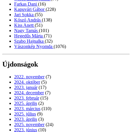
Farkas Dani
(16)
Kapuvári Gábor
(228)
Jari Sokka
(55)
Kószó András
(138)
Kiss Anett
(51)
Nagy Tamás
(101)
Hegedűs Márta
(71)
Szabo Hajnalka
(32)
Vászonkép Nyomda
(1076)
Újdonságok
2022. november
(7)
2024. október
(5)
2023. január
(17)
2024. december
(7)
2023. február
(15)
2025. április
(2)
2023. március
(110)
2025. július
(9)
2023. április
(3)
2025. november
(24)
2023. június
(10)