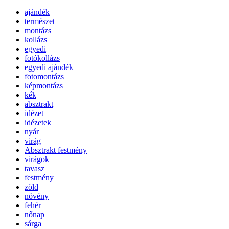
ajándék
természet
montázs
kollázs
egyedi
fotókollázs
egyedi ajándék
fotomontázs
képmontázs
kék
absztrakt
idézet
idézetek
nyár
virág
Absztrakt festmény
virágok
tavasz
festmény
zöld
növény
fehér
nőnap
sárga