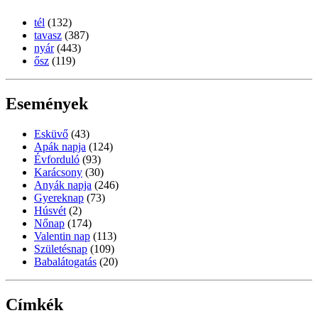
tél
(132)
tavasz
(387)
nyár
(443)
ősz
(119)
Események
Esküvő
(43)
Apák napja
(124)
Évforduló
(93)
Karácsony
(30)
Anyák napja
(246)
Gyereknap
(73)
Húsvét
(2)
Nőnap
(174)
Valentin nap
(113)
Születésnap
(109)
Babalátogatás
(20)
Címkék