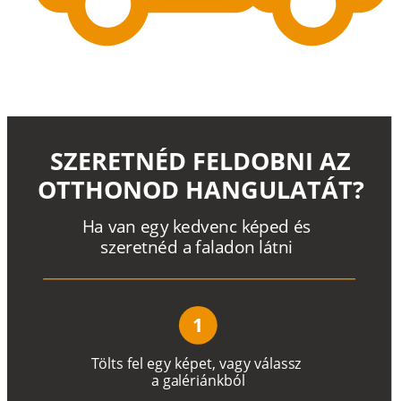
SZERETNÉD FELDOBNI AZ
OTTHONOD HANGULATÁT?
H
a
v
a
n
e
g
y
k
e
d
v
e
n
c
k
é
p
e
d
é
s
s
z
e
r
e
t
n
é
d a
f
a
l
a
d
o
n
l
á
t
n
i
1
T
ö
l
t
s
f
e
l
e
g
y
k
é
pe
t
,
v
a
g
y
v
á
l
a
ss
z
a
g
a
lé
r
i
án
k
b
ó
l