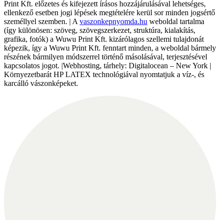
Print Kft. előzetes és kifejezett írásos hozzájárulásával lehetséges,
ellenkező esetben jogi lépések megtételére kerül sor minden jogsértő
személlyel szemben. | A
vaszonkepnyomda.hu
weboldal tartalma
(így különösen: szöveg, szövegszerkezet, struktúra, kialakítás,
grafika, fotók) a Wuwu Print Kft. kizárólagos szellemi tulajdonát
képezik, így a Wuwu Print Kft. fenntart minden, a weboldal bármely
részének bármilyen módszerrel történő másolásával, terjesztésével
kapcsolatos jogot. |Webhosting, tárhely: Digitalocean – New York |
Környezetbarát HP LATEX technológiával nyomtatjuk a víz-, és
karcálló vászonképeket.