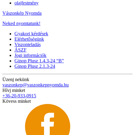
olajfestmény
Vászonkép Nyomda
Neked nyomtatunk!
Gyakori kérdések
Elérhetőségünk
Viszonteladás
ÁSZF
Jogi információk
Ginop Plusz 1.4.3-24 “B”
Ginop Plusz 2.1.3-24
Üzenj nekünk
vaszonkep@vaszonkepnyomda.hu
Hívj minket
+36-20-933-0915
Kövess minket