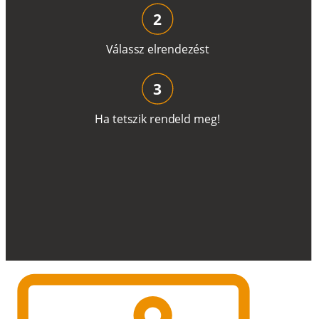
2
V
á
l
a
ss
z
e
l
r
e
n
d
e
z
é
s
t
3
H
a
t
e
t
s
z
i
k
r
e
n
d
el
d
m
e
g
!