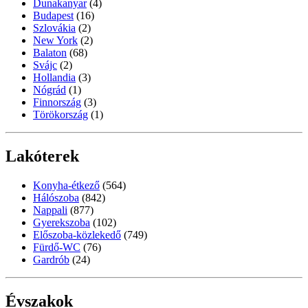
Dunakanyar
(4)
Budapest
(16)
Szlovákia
(2)
New York
(2)
Balaton
(68)
Svájc
(2)
Hollandia
(3)
Nógrád
(1)
Finnország
(3)
Törökország
(1)
Lakóterek
Konyha-étkező
(564)
Hálószoba
(842)
Nappali
(877)
Gyerekszoba
(102)
Előszoba-közlekedő
(749)
Fürdő-WC
(76)
Gardrób
(24)
Évszakok