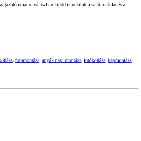
igazoló emailre válaszban küldd el nekünk a saját fotóidat és a
kollázs
,
fotomontázs
,
anyák napi montázs
,
fotókollázs
,
képmontázs