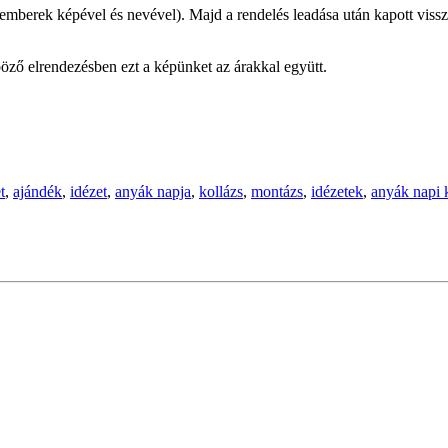
mberek képével és nevével). Majd a rendelés leadása után kapott vissza
öző elrendezésben ezt a képünket az árakkal együtt.
t
,
ajándék
,
idézet
,
anyák napja
,
kollázs
,
montázs
,
idézetek
,
anyák napi 