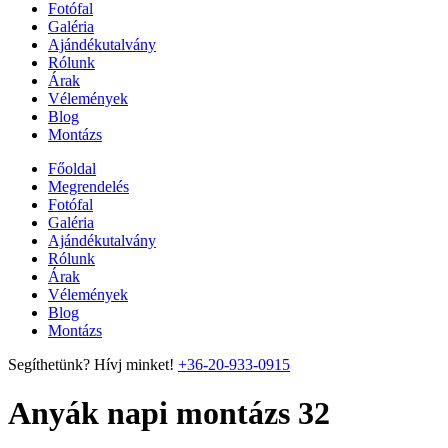
Fotófal
Galéria
Ajándékutalvány
Rólunk
Árak
Vélemények
Blog
Montázs
Főoldal
Megrendelés
Fotófal
Galéria
Ajándékutalvány
Rólunk
Árak
Vélemények
Blog
Montázs
Segíthetünk? Hívj minket!
+36-20-933-0915
Anyák napi montázs 32