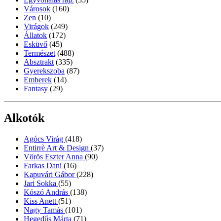
Városok
(160)
Zen
(10)
Virágok
(249)
Állatok
(172)
Esküvő
(45)
Természet
(488)
Absztrakt
(335)
Gyerekszoba
(87)
Emberek
(14)
Fantasy
(29)
Alkotók
Agócs Virág
(418)
Entirrè Art & Design
(37)
Vörös Eszter Anna
(90)
Farkas Dani
(16)
Kapuvári Gábor
(228)
Jari Sokka
(55)
Kószó András
(138)
Kiss Anett
(51)
Nagy Tamás
(101)
Hegedűs Márta
(71)