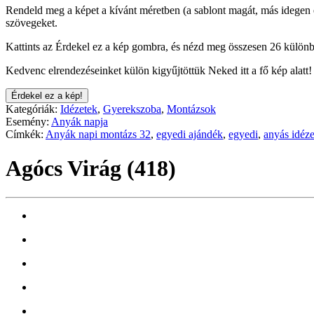
Rendeld meg a képet a kívánt méretben (a sablont magát, más idegen e
szövegeket.
Kattints az Érdekel ez a kép gombra, és nézd meg összesen 26 különb
Kedvenc elrendezéseinket külön kigyűjtöttük Neked itt a fő kép alatt!
Érdekel ez a kép!
Kategóriák:
Idézetek
,
Gyerekszoba
,
Montázsok
Esemény:
Anyák napja
Címkék:
Anyák napi montázs 32
,
egyedi ajándék
,
egyedi
,
anyás idéze
Agócs Virág (418)