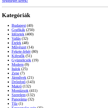
Segítséget kérek!
Kategóriák
Budapest
(40)
Grafikák
(250)
Idézetek
(400)
Vallás
(32)
Ételek
(48)
Művészet
(14)
Fekete-fehér
(80)
Kifestők
(51)
Gyümölcsök
(19)
Modern
(9)
Italok
(25)
Zene
(7)
Járművek
(21)
Drónfotó
(143)
Makró
(132)
Montázsok
(411)
Szerelem
(132)
Panoráma
(32)
Tűz
(1)
Egyvonalas rajz
(35)