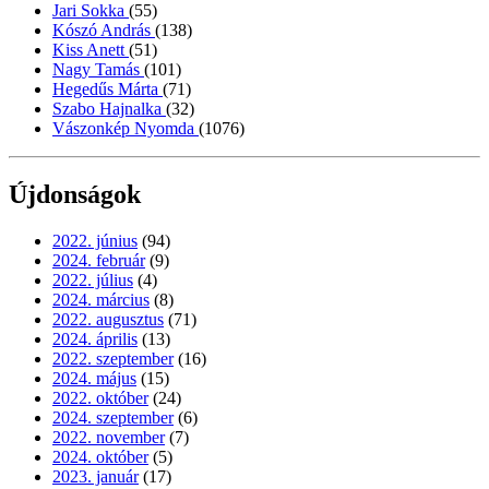
Jari Sokka
(55)
Kószó András
(138)
Kiss Anett
(51)
Nagy Tamás
(101)
Hegedűs Márta
(71)
Szabo Hajnalka
(32)
Vászonkép Nyomda
(1076)
Újdonságok
2022. június
(94)
2024. február
(9)
2022. július
(4)
2024. március
(8)
2022. augusztus
(71)
2024. április
(13)
2022. szeptember
(16)
2024. május
(15)
2022. október
(24)
2024. szeptember
(6)
2022. november
(7)
2024. október
(5)
2023. január
(17)