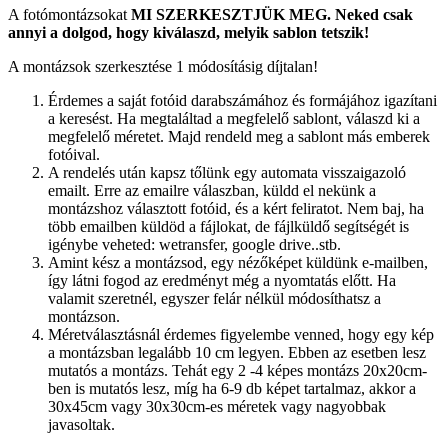
A fotómontázsokat
MI SZERKESZTJÜK MEG.
Neked csak
annyi a dolgod, hogy kiválaszd, melyik sablon tetszik!
A montázsok szerkesztése 1 módosításig díjtalan!
Érdemes a saját fotóid darabszámához és formájához igazítani
a keresést. Ha megtaláltad a megfelelő sablont, válaszd ki a
megfelelő méretet. Majd rendeld meg a sablont más emberek
fotóival.
A rendelés után kapsz tőlünk egy automata visszaigazoló
emailt. Erre az emailre válaszban, küldd el nekünk a
montázshoz választott fotóid, és a kért feliratot. Nem baj, ha
több emailben küldöd a fájlokat, de fájlküldő segítségét is
igénybe veheted: wetransfer, google drive..stb.
Amint kész a montázsod, egy nézőképet küldünk e-mailben,
így látni fogod az eredményt még a nyomtatás előtt. Ha
valamit szeretnél, egyszer felár nélkül módosíthatsz a
montázson.
Méretválasztásnál érdemes figyelembe venned, hogy egy kép
a montázsban legalább 10 cm legyen. Ebben az esetben lesz
mutatós a montázs. Tehát egy 2 -4 képes montázs 20x20cm-
ben is mutatós lesz, míg ha 6-9 db képet tartalmaz, akkor a
30x45cm vagy 30x30cm-es méretek vagy nagyobbak
javasoltak.