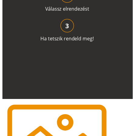
V
á
l
a
ss
z
e
l
r
e
n
d
e
z
é
s
t
3
H
a
t
e
t
s
z
i
k
r
e
n
d
el
d
m
e
g
!