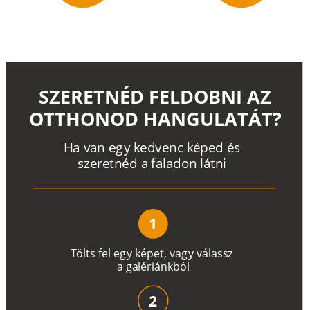
SZERETNÉD FELDOBNI AZ
OTTHONOD HANGULATÁT?
H
a
v
a
n
e
g
y
k
e
d
v
e
n
c
k
é
p
e
d
é
s
s
z
e
r
e
t
n
é
d a
f
a
l
a
d
o
n
l
á
t
n
i
1
T
ö
l
t
s
f
e
l
e
g
y
k
é
pe
t
,
v
a
g
y
v
á
l
a
ss
z
a
g
a
lé
r
i
án
k
b
ó
l
2