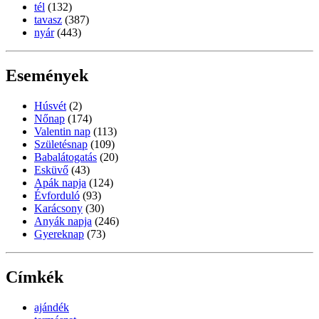
tél
(132)
tavasz
(387)
nyár
(443)
Események
Húsvét
(2)
Nőnap
(174)
Valentin nap
(113)
Születésnap
(109)
Babalátogatás
(20)
Esküvő
(43)
Apák napja
(124)
Évforduló
(93)
Karácsony
(30)
Anyák napja
(246)
Gyereknap
(73)
Címkék
ajándék