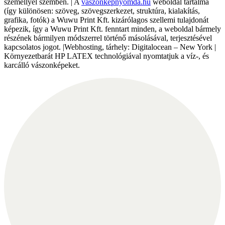
személlyel szemben. | A
vaszonkepnyomda.hu
weboldal tartalma
(így különösen: szöveg, szövegszerkezet, struktúra, kialakítás,
grafika, fotók) a Wuwu Print Kft. kizárólagos szellemi tulajdonát
képezik, így a Wuwu Print Kft. fenntart minden, a weboldal bármely
részének bármilyen módszerrel történő másolásával, terjesztésével
kapcsolatos jogot. |Webhosting, tárhely: Digitalocean – New York |
Környezetbarát HP LATEX technológiával nyomtatjuk a víz-, és
karcálló vászonképeket.