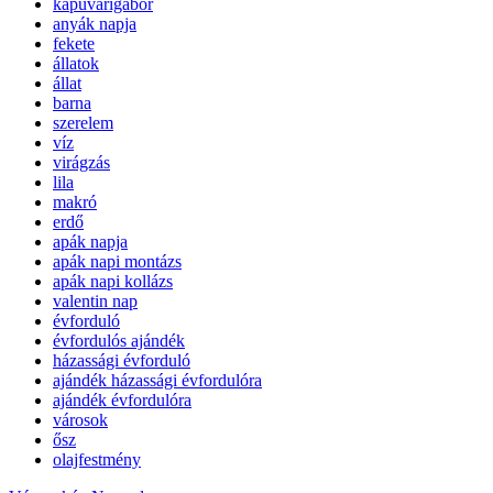
kapuvarigabor
anyák napja
fekete
állatok
állat
barna
szerelem
víz
virágzás
lila
makró
erdő
apák napja
apák napi montázs
apák napi kollázs
valentin nap
évforduló
évfordulós ajándék
házassági évforduló
ajándék házassági évfordulóra
ajándék évfordulóra
városok
ősz
olajfestmény