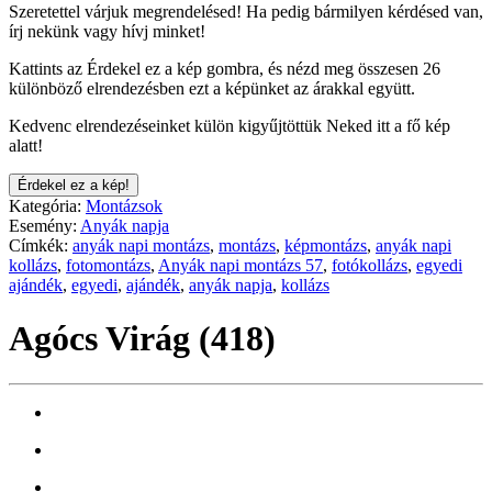
Szeretettel várjuk megrendelésed! Ha pedig bármilyen kérdésed van,
írj nekünk vagy hívj minket!
Kattints az Érdekel ez a kép gombra, és nézd meg összesen 26
különböző elrendezésben ezt a képünket az árakkal együtt.
Kedvenc elrendezéseinket külön kigyűjtöttük Neked itt a fő kép
alatt!
Érdekel ez a kép!
Kategória:
Montázsok
Esemény:
Anyák napja
Címkék:
anyák napi montázs
,
montázs
,
képmontázs
,
anyák napi
kollázs
,
fotomontázs
,
Anyák napi montázs 57
,
fotókollázs
,
egyedi
ajándék
,
egyedi
,
ajándék
,
anyák napja
,
kollázs
Agócs Virág (418)