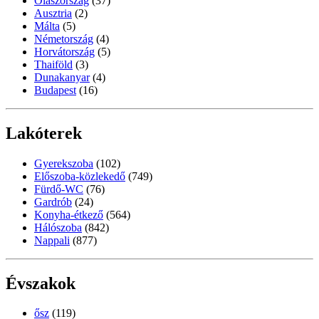
Olaszország
(37)
Ausztria
(2)
Málta
(5)
Németország
(4)
Horvátország
(5)
Thaiföld
(3)
Dunakanyar
(4)
Budapest
(16)
Lakóterek
Gyerekszoba
(102)
Előszoba-közlekedő
(749)
Fürdő-WC
(76)
Gardrób
(24)
Konyha-étkező
(564)
Hálószoba
(842)
Nappali
(877)
Évszakok
ősz
(119)