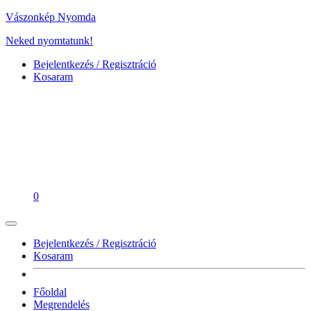
Vászonkép Nyomda
Neked nyomtatunk!
Bejelentkezés / Regisztráció
Kosaram
0
Bejelentkezés / Regisztráció
Kosaram
Főoldal
Megrendelés