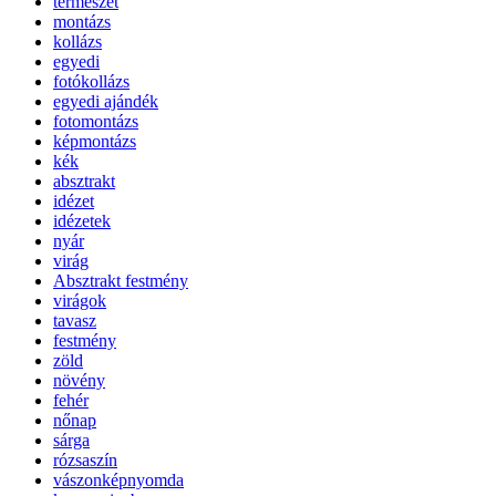
természet
montázs
kollázs
egyedi
fotókollázs
egyedi ajándék
fotomontázs
képmontázs
kék
absztrakt
idézet
idézetek
nyár
virág
Absztrakt festmény
virágok
tavasz
festmény
zöld
növény
fehér
nőnap
sárga
rózsaszín
vászonképnyomda