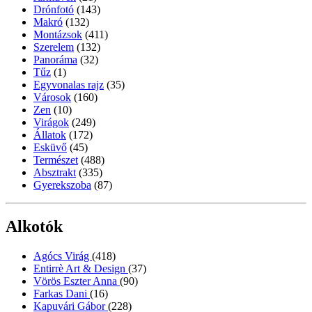
Drónfotó
(143)
Makró
(132)
Montázsok
(411)
Szerelem
(132)
Panoráma
(32)
Tűz
(1)
Egyvonalas rajz
(35)
Városok
(160)
Zen
(10)
Virágok
(249)
Állatok
(172)
Esküvő
(45)
Természet
(488)
Absztrakt
(335)
Gyerekszoba
(87)
Alkotók
Agócs Virág
(418)
Entirrè Art & Design
(37)
Vörös Eszter Anna
(90)
Farkas Dani
(16)
Kapuvári Gábor
(228)