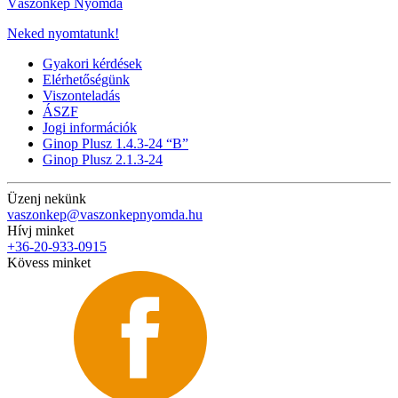
Vászonkép Nyomda
Neked nyomtatunk!
Gyakori kérdések
Elérhetőségünk
Viszonteladás
ÁSZF
Jogi információk
Ginop Plusz 1.4.3-24 “B”
Ginop Plusz 2.1.3-24
Üzenj nekünk
vaszonkep@vaszonkepnyomda.hu
Hívj minket
+36-20-933-0915
Kövess minket